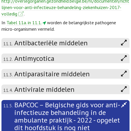
http://overlegorganen.gezondheid.belgie.be/nl/documenten/richt
lijnen-voor-anti-infectieuze-behandeling-ziekenhuizen-2017-
volledig
.
In
Tabel 11a. in 11.1.
worden de belangrijkste pathogene
micro-organismen vermeld.
Antibacteriële middelen
11.1.
Antimycotica
11.2.
Antiparasitaire middelen
11.3.
Antivirale middelen
11.4.
BAPCOC – Belgische gids voor anti-
11.5.
infectieuze behandeling in de
ambulante praktijk - 2022 - opgelet
dit hoofdstuk is nog niet