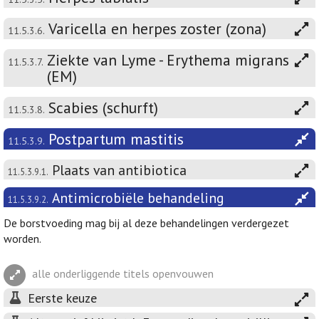
Varicella en herpes zoster (zona)
11.5.3.6.
Ziekte van Lyme - Erythema migrans
11.5.3.7.
(EM)
Scabies (schurft)
11.5.3.8.
Postpartum mastitis
11.5.3.9.
Plaats van antibiotica
11.5.3.9.1.
Antimicrobiële behandeling
11.5.3.9.2.
De borstvoeding mag bij al deze behandelingen verdergezet
worden.
alle onderliggende titels openvouwen
Eerste keuze