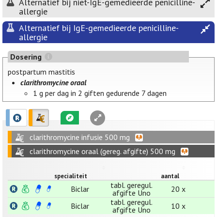
Alternatief bij niet-IgE-gemedieerde penicilline-
allergie
Alternatief bij IgE-gemedieerde penicilline-
allergie
Dosering
postpartum mastitis
clarithromycine oraal
1 g per dag in 2 giften gedurende 7 dagen
clarithromycine infusie 500 mg
clarithromycine oraal (gereg. afgifte) 500 mg
specialiteit
aantal
tabl. geregul.
Biclar
20 x
afgifte Uno
tabl. geregul.
Biclar
10 x
afgifte Uno