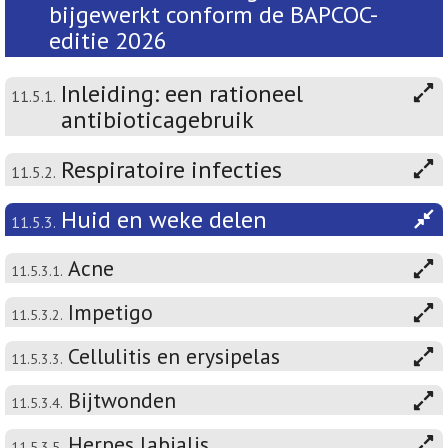
bijgewerkt conform de BAPCOC-
editie 2026
Inleiding: een rationeel
11.5.1.
antibioticagebruik
Respiratoire infecties
11.5.2.
Huid en weke delen
11.5.3.
Acne
11.5.3.1.
Impetigo
11.5.3.2.
Cellulitis en erysipelas
11.5.3.3.
Bijtwonden
11.5.3.4.
Herpes labialis
11.5.3.5.