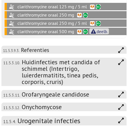
clarithromycine oraal 125 mg / 5 ml
clarithromycine oraal 250 mg
clarithromycine oraal 250 mg / 5 ml
clarithromycine oraal 500 mg
deelb.
Referenties
11.5.3.9.3.
Huidinfecties met candida of
11.5.3.10.
schimmel (Intertrigo,
luierdermatitits, tinea pedis,
corporis, cruris)
Orofaryngeale candidose
11.5.3.11.
Onychomycose
11.5.3.12.
Urogenitale infecties
11.5.4.