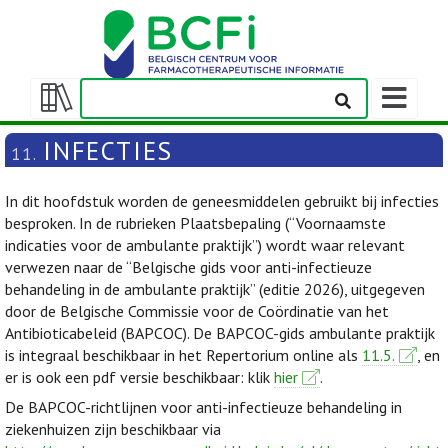
Weergeven
navigatieba
Weergeven/verbergen
inhoudstafel
INFECTIES
11.
In dit hoofdstuk worden de geneesmiddelen gebruikt bij infecties
besproken. In de rubrieken Plaatsbepaling (“Voornaamste
indicaties voor de ambulante praktijk”) wordt waar relevant
verwezen naar de “Belgische gids voor anti-infectieuze
behandeling in de ambulante praktijk” (editie 2026), uitgegeven
door de Belgische Commissie voor de Coördinatie van het
Antibioticabeleid (BAPCOC). De BAPCOC-gids ambulante praktijk
is integraal beschikbaar in het Repertorium online als
11.5.
, en
er is ook een pdf versie beschikbaar: klik
hier
.
De BAPCOC-richtlijnen voor anti-infectieuze behandeling in
ziekenhuizen zijn beschikbaar via