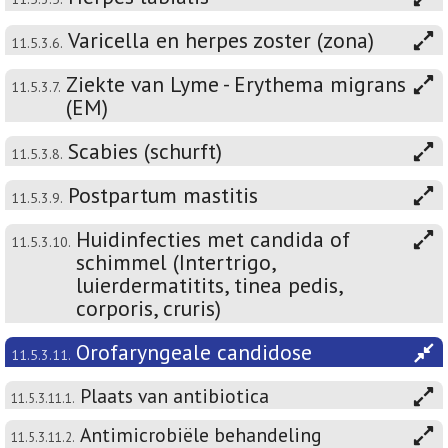
Varicella en herpes zoster (zona)
11.5.3.6.
Ziekte van Lyme - Erythema migrans
11.5.3.7.
(EM)
Scabies (schurft)
11.5.3.8.
Postpartum mastitis
11.5.3.9.
Huidinfecties met candida of
11.5.3.10.
schimmel (Intertrigo,
luierdermatitits, tinea pedis,
corporis, cruris)
Orofaryngeale candidose
11.5.3.11.
Plaats van antibiotica
11.5.3.11.1.
Antimicrobiële behandeling
11.5.3.11.2.