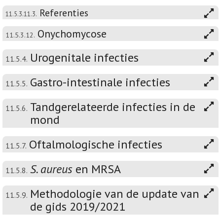
Referenties
11.5.3.11.3.
Onychomycose
11.5.3.12.
Urogenitale infecties
11.5.4.
Gastro-intestinale infecties
11.5.5.
Tandgerelateerde infecties in de
11.5.6.
mond
Oftalmologische infecties
11.5.7.
S. aureus
en MRSA
11.5.8.
Methodologie van de update van
11.5.9.
de gids 2019/2021