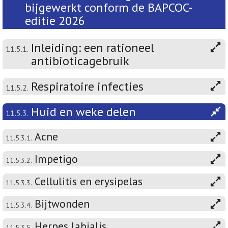
bijgewerkt conform de BAPCOC-
editie 2026
Inleiding: een rationeel
11.5.1.
antibioticagebruik
Respiratoire infecties
11.5.2.
Huid en weke delen
11.5.3.
Acne
11.5.3.1.
Impetigo
11.5.3.2.
Cellulitis en erysipelas
11.5.3.3.
Bijtwonden
11.5.3.4.
Herpes labialis
11.5.3.5.