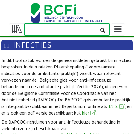
Weergeven
navigatieba
Weergeven/verbergen
inhoudstafel
INFECTIES
11.
In dit hoofdstuk worden de geneesmiddelen gebruikt bij infecties
besproken. In de rubrieken Plaatsbepaling (“Voornaamste
indicaties voor de ambulante praktijk”) wordt waar relevant
verwezen naar de “Belgische gids voor anti-infectieuze
behandeling in de ambulante praktijk” (editie 2026), uitgegeven
door de Belgische Commissie voor de Coördinatie van het
Antibioticabeleid (BAPCOC). De BAPCOC-gids ambulante praktijk
is integraal beschikbaar in het Repertorium online als
11.5.
, en
er is ook een pdf versie beschikbaar: klik
hier
.
De BAPCOC-richtlijnen voor anti-infectieuze behandeling in
ziekenhuizen zijn beschikbaar via