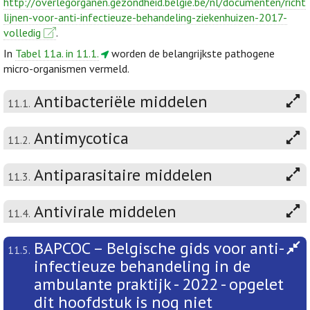
http://overlegorganen.gezondheid.belgie.be/nl/documenten/richt
lijnen-voor-anti-infectieuze-behandeling-ziekenhuizen-2017-
volledig
.
In
Tabel 11a. in 11.1.
worden de belangrijkste pathogene
micro-organismen vermeld.
Antibacteriële middelen
11.1.
Antimycotica
11.2.
Antiparasitaire middelen
11.3.
Antivirale middelen
11.4.
BAPCOC – Belgische gids voor anti-
11.5.
infectieuze behandeling in de
ambulante praktijk - 2022 - opgelet
dit hoofdstuk is nog niet