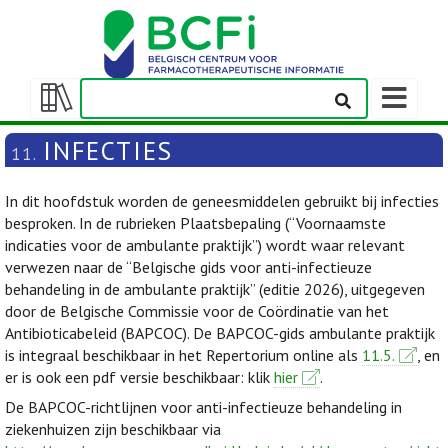
Weergeven
navigatieba
Weergeven/verbergen
inhoudstafel
INFECTIES
11.
In dit hoofdstuk worden de geneesmiddelen gebruikt bij infecties
besproken. In de rubrieken Plaatsbepaling (“Voornaamste
indicaties voor de ambulante praktijk”) wordt waar relevant
verwezen naar de “Belgische gids voor anti-infectieuze
behandeling in de ambulante praktijk” (editie 2026), uitgegeven
door de Belgische Commissie voor de Coördinatie van het
Antibioticabeleid (BAPCOC). De BAPCOC-gids ambulante praktijk
is integraal beschikbaar in het Repertorium online als
11.5.
, en
er is ook een pdf versie beschikbaar: klik
hier
.
De BAPCOC-richtlijnen voor anti-infectieuze behandeling in
ziekenhuizen zijn beschikbaar via