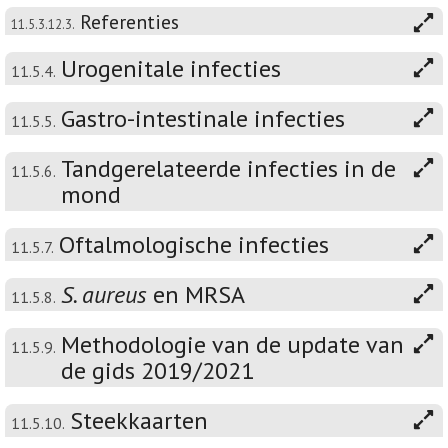
Referenties
11.5.3.12.3.
Urogenitale infecties
11.5.4.
Gastro-intestinale infecties
11.5.5.
Tandgerelateerde infecties in de
11.5.6.
mond
Oftalmologische infecties
11.5.7.
S. aureus
en MRSA
11.5.8.
Methodologie van de update van
11.5.9.
de gids 2019/2021
Steekkaarten
11.5.10.