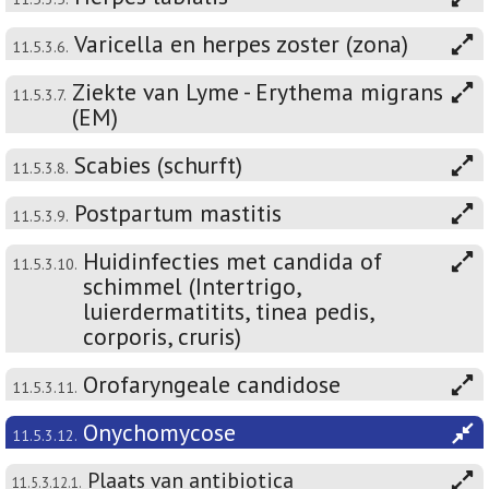
Varicella en herpes zoster (zona)
11.5.3.6.
Ziekte van Lyme - Erythema migrans
11.5.3.7.
(EM)
Scabies (schurft)
11.5.3.8.
Postpartum mastitis
11.5.3.9.
Huidinfecties met candida of
11.5.3.10.
schimmel (Intertrigo,
luierdermatitits, tinea pedis,
corporis, cruris)
Orofaryngeale candidose
11.5.3.11.
Onychomycose
11.5.3.12.
Plaats van antibiotica
11.5.3.12.1.