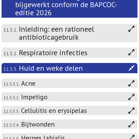
bijgewerkt conform de BAPCOC-
editie 2026
Inleiding: een rationeel
11.5.1.
antibioticagebruik
Respiratoire infecties
11.5.2.
Huid en weke delen
11.5.3.
Acne
11.5.3.1.
Impetigo
11.5.3.2.
Cellulitis en erysipelas
11.5.3.3.
Bijtwonden
11.5.3.4.
Herpes labialis
11.5.3.5.