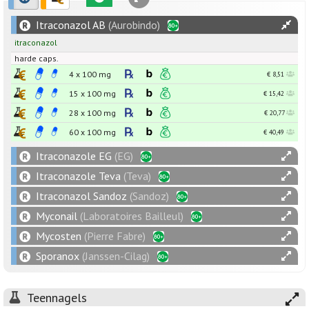
Itraconazol AB
(Aurobindo)
itraconazol
harde caps.
4 x
100
mg
€ 8,51
15 x
100
mg
€ 15,42
28 x
100
mg
€ 20,77
60 x
100
mg
€ 40,49
Itraconazole EG
(EG)
Itraconazole Teva
(Teva)
Itraconazol Sandoz
(Sandoz)
Myconail
(Laboratoires Bailleul)
Mycosten
(Pierre Fabre)
Sporanox
(Janssen-Cilag)
Teennagels