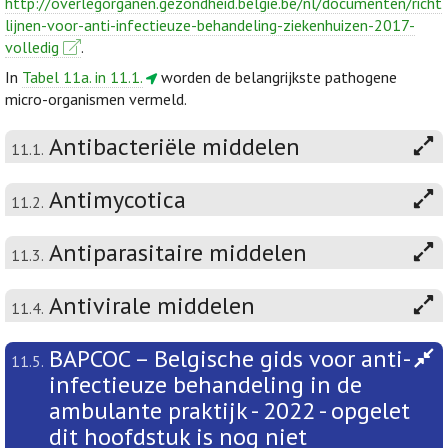
http://overlegorganen.gezondheid.belgie.be/nl/documenten/richt
lijnen-voor-anti-infectieuze-behandeling-ziekenhuizen-2017-
volledig
.
In
Tabel 11a. in 11.1.
worden de belangrijkste pathogene
micro-organismen vermeld.
Antibacteriële middelen
11.1.
Antimycotica
11.2.
Antiparasitaire middelen
11.3.
Antivirale middelen
11.4.
BAPCOC – Belgische gids voor anti-
11.5.
infectieuze behandeling in de
ambulante praktijk - 2022 - opgelet
dit hoofdstuk is nog niet