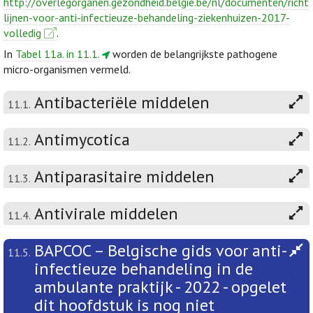
http://overlegorganen.gezondheid.belgie.be/nl/documenten/richt
lijnen-voor-anti-infectieuze-behandeling-ziekenhuizen-2017-
volledig
.
In
Tabel 11a. in 11.1.
worden de belangrijkste pathogene
micro-organismen vermeld.
Antibacteriële middelen
11.1.
Antimycotica
11.2.
Antiparasitaire middelen
11.3.
Antivirale middelen
11.4.
BAPCOC – Belgische gids voor anti-
11.5.
infectieuze behandeling in de
ambulante praktijk - 2022 - opgelet
dit hoofdstuk is nog niet