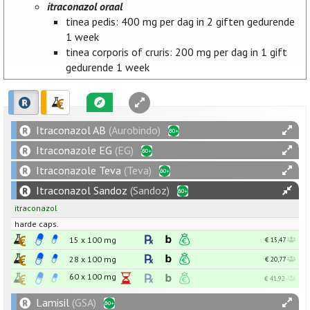
itraconazol oraal
tinea pedis: 400 mg per dag in 2 giften gedurende
1 week
tinea corporis of cruris: 200 mg per dag in 1 gift
gedurende 1 week
Itraconazol AB
(Aurobindo)
Itraconazole EG
(EG)
Itraconazole Teva
(Teva)
Itraconazol Sandoz
(Sandoz)
itraconazol
harde caps.
15 x
100
mg
€ 15,47
28 x
100
mg
€ 20,77
60 x
100
mg
€ 41,92
Lamisil
(GSA)