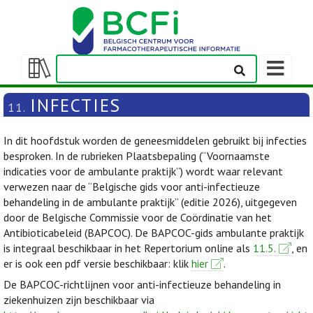
Weergeven
navigatieba
Weergeven/verbergen
inhoudstafel
INFECTIES
11.
In dit hoofdstuk worden de geneesmiddelen gebruikt bij infecties
besproken. In de rubrieken Plaatsbepaling (“Voornaamste
indicaties voor de ambulante praktijk”) wordt waar relevant
verwezen naar de “Belgische gids voor anti-infectieuze
behandeling in de ambulante praktijk” (editie 2026), uitgegeven
door de Belgische Commissie voor de Coördinatie van het
Antibioticabeleid (BAPCOC). De BAPCOC-gids ambulante praktijk
is integraal beschikbaar in het Repertorium online als
11.5.
, en
er is ook een pdf versie beschikbaar: klik
hier
.
De BAPCOC-richtlijnen voor anti-infectieuze behandeling in
ziekenhuizen zijn beschikbaar via