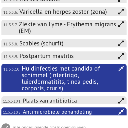
Varicella en herpes zoster (zona)
11.5.3.6.
Ziekte van Lyme - Erythema migrans
11.5.3.7.
(EM)
Scabies (schurft)
11.5.3.8.
Postpartum mastitis
11.5.3.9.
Huidinfecties met candida of
11.5.3.10.
schimmel (Intertrigo,
luierdermatitits, tinea pedis,
corporis, cruris)
Plaats van antibiotica
11.5.3.10.1.
Antimicrobiële behandeling
11.5.3.10.2.
alle onderliggende titels openvouwen