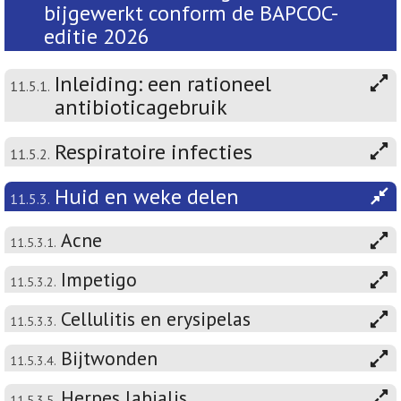
bijgewerkt conform de BAPCOC-
editie 2026
Inleiding: een rationeel
11.5.1.
antibioticagebruik
Respiratoire infecties
11.5.2.
Huid en weke delen
11.5.3.
Acne
11.5.3.1.
Impetigo
11.5.3.2.
Cellulitis en erysipelas
11.5.3.3.
Bijtwonden
11.5.3.4.
Herpes labialis
11.5.3.5.