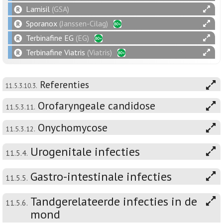
Lamisil
(GSA)
Sporanox
(Janssen-Cilag)
Terbinafine EG
(EG)
Terbinafine Viatris
(Viatris)
Referenties
11.5.3.10.3.
Orofaryngeale candidose
11.5.3.11.
Onychomycose
11.5.3.12.
Urogenitale infecties
11.5.4.
Gastro-intestinale infecties
11.5.5.
Tandgerelateerde infecties in de
11.5.6.
mond