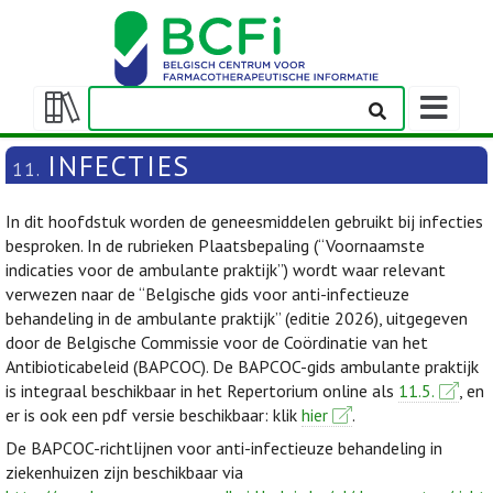
Weergeven
navigatieba
Weergeven/verbergen
inhoudstafel
INFECTIES
11.
In dit hoofdstuk worden de geneesmiddelen gebruikt bij infecties
besproken. In de rubrieken Plaatsbepaling (“Voornaamste
indicaties voor de ambulante praktijk”) wordt waar relevant
verwezen naar de “Belgische gids voor anti-infectieuze
behandeling in de ambulante praktijk” (editie 2026), uitgegeven
door de Belgische Commissie voor de Coördinatie van het
Antibioticabeleid (BAPCOC). De BAPCOC-gids ambulante praktijk
is integraal beschikbaar in het Repertorium online als
11.5.
, en
er is ook een pdf versie beschikbaar: klik
hier
.
De BAPCOC-richtlijnen voor anti-infectieuze behandeling in
ziekenhuizen zijn beschikbaar via