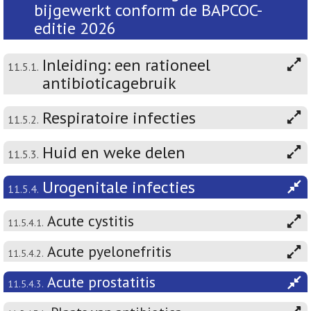
bijgewerkt conform de BAPCOC-
editie 2026
Inleiding: een rationeel
11.5.1.
antibioticagebruik
Respiratoire infecties
11.5.2.
Huid en weke delen
11.5.3.
Urogenitale infecties
11.5.4.
Acute cystitis
11.5.4.1.
Acute pyelonefritis
11.5.4.2.
Acute prostatitis
11.5.4.3.