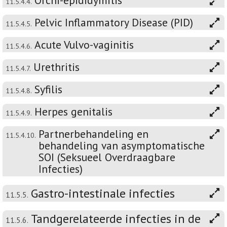
Orchi-epididymitis
11.5.4.4.
Pelvic Inflammatory Disease (PID)
11.5.4.5.
Acute Vulvo-vaginitis
11.5.4.6.
Urethritis
11.5.4.7.
Syfilis
11.5.4.8.
Herpes genitalis
11.5.4.9.
Partnerbehandeling en
11.5.4.10.
behandeling van asymptomatische
SOI (Seksueel Overdraagbare
Infecties)
Gastro-intestinale infecties
11.5.5.
Tandgerelateerde infecties in de
11.5.6.