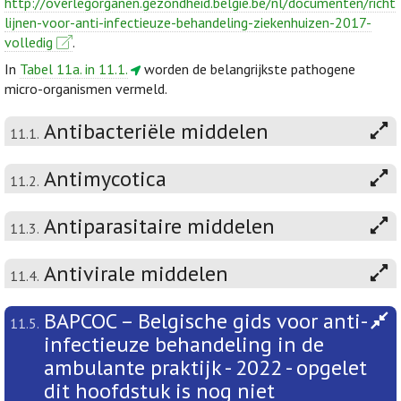
http://overlegorganen.gezondheid.belgie.be/nl/documenten/richt
lijnen-voor-anti-infectieuze-behandeling-ziekenhuizen-2017-
volledig
.
In
Tabel 11a. in 11.1.
worden de belangrijkste pathogene
micro-organismen vermeld.
Antibacteriële middelen
11.1.
Antimycotica
11.2.
Antiparasitaire middelen
11.3.
Antivirale middelen
11.4.
BAPCOC – Belgische gids voor anti-
11.5.
infectieuze behandeling in de
ambulante praktijk - 2022 - opgelet
dit hoofdstuk is nog niet