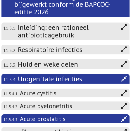
bijgewerkt conform de BAPCOC-
editie 2026
Inleiding: een rationeel
11.5.1.
antibioticagebruik
Respiratoire infecties
11.5.2.
Huid en weke delen
11.5.3.
Urogenitale infecties
11.5.4.
Acute cystitis
11.5.4.1.
Acute pyelonefritis
11.5.4.2.
Acute prostatitis
11.5.4.3.