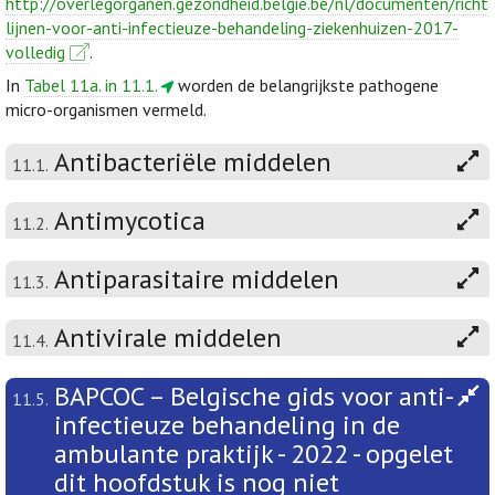
http://overlegorganen.gezondheid.belgie.be/nl/documenten/richt
lijnen-voor-anti-infectieuze-behandeling-ziekenhuizen-2017-
volledig
.
In
Tabel 11a. in 11.1.
worden de belangrijkste pathogene
micro-organismen vermeld.
Antibacteriële middelen
11.1.
Antimycotica
11.2.
Antiparasitaire middelen
11.3.
Antivirale middelen
11.4.
BAPCOC – Belgische gids voor anti-
11.5.
infectieuze behandeling in de
ambulante praktijk - 2022 - opgelet
dit hoofdstuk is nog niet