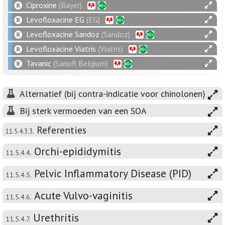
Ciproxine
(Bayer)
Levofloxacine EG
(EG)
Levofloxacine Sandoz
(Sandoz)
Levofloxacine Viatris
(Viatris)
Tavanic
(Sanofi Belgium)
Alternatief (bij contra-indicatie voor chinolonen)
Bij sterk vermoeden van een SOA
Referenties
11.5.4.3.3.
Orchi-epididymitis
11.5.4.4.
Pelvic Inflammatory Disease (PID)
11.5.4.5.
Acute Vulvo-vaginitis
11.5.4.6.
Urethritis
11.5.4.7.