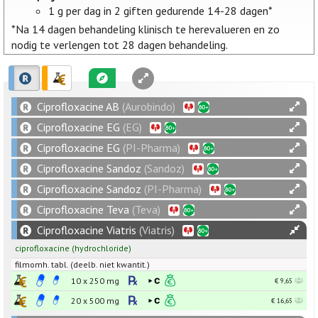
1 g per dag in 2 giften gedurende 14-28 dagen*
*Na 14 dagen behandeling klinisch te herevalueren en zo
nodig te verlengen tot 28 dagen behandeling.
Ciprofloxacine AB
(Aurobindo)
Ciprofloxacine EG
(EG)
Ciprofloxacine EG
(PI-Pharma)
Ciprofloxacine Sandoz
(Sandoz)
Ciprofloxacine Sandoz
(PI-Pharma)
Ciprofloxacine Teva
(Teva)
Ciprofloxacine Viatris
(Viatris)
ciprofloxacine
(hydrochloride)
filmomh. tabl. (deelb. niet kwantit.)
10 x
250
mg
€ 9,65
20 x
500
mg
€ 16,65