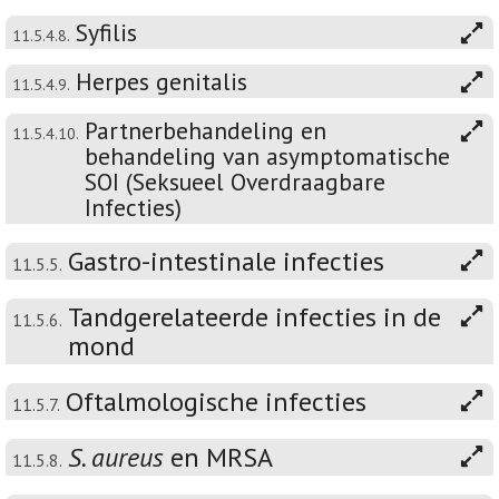
Syfilis
11.5.4.8.
Herpes genitalis
11.5.4.9.
Partnerbehandeling en
11.5.4.10.
behandeling van asymptomatische
SOI (Seksueel Overdraagbare
Infecties)
Gastro-intestinale infecties
11.5.5.
Tandgerelateerde infecties in de
11.5.6.
mond
Oftalmologische infecties
11.5.7.
S. aureus
en MRSA
11.5.8.