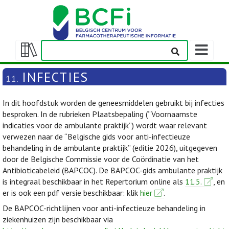
Weergeven
navigatieba
Weergeven/verbergen
inhoudstafel
INFECTIES
11.
In dit hoofdstuk worden de geneesmiddelen gebruikt bij infecties
besproken. In de rubrieken Plaatsbepaling (“Voornaamste
indicaties voor de ambulante praktijk”) wordt waar relevant
verwezen naar de “Belgische gids voor anti-infectieuze
behandeling in de ambulante praktijk” (editie 2026), uitgegeven
door de Belgische Commissie voor de Coördinatie van het
Antibioticabeleid (BAPCOC). De BAPCOC-gids ambulante praktijk
is integraal beschikbaar in het Repertorium online als
11.5.
, en
er is ook een pdf versie beschikbaar: klik
hier
.
De BAPCOC-richtlijnen voor anti-infectieuze behandeling in
ziekenhuizen zijn beschikbaar via