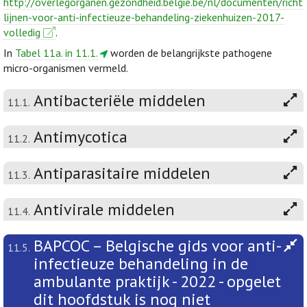
http://overlegorganen.gezondheid.belgie.be/nl/documenten/richt
lijnen-voor-anti-infectieuze-behandeling-ziekenhuizen-2017-
volledig
.
In
Tabel 11a. in 11.1.
worden de belangrijkste pathogene
micro-organismen vermeld.
Antibacteriële middelen
11.1.
Antimycotica
11.2.
Antiparasitaire middelen
11.3.
Antivirale middelen
11.4.
BAPCOC – Belgische gids voor anti-
11.5.
infectieuze behandeling in de
ambulante praktijk - 2022 - opgelet
dit hoofdstuk is nog niet