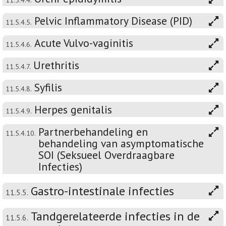
11.5.4.4.
Pelvic Inflammatory Disease (PID)
11.5.4.5.
Acute Vulvo-vaginitis
11.5.4.6.
Urethritis
11.5.4.7.
Syfilis
11.5.4.8.
Herpes genitalis
11.5.4.9.
Partnerbehandeling en
11.5.4.10.
behandeling van asymptomatische
SOI (Seksueel Overdraagbare
Infecties)
Gastro-intestinale infecties
11.5.5.
Tandgerelateerde infecties in de
11.5.6.