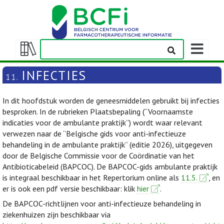
Weergeven
navigatieba
Weergeven/verbergen
inhoudstafel
INFECTIES
11.
In dit hoofdstuk worden de geneesmiddelen gebruikt bij infecties
besproken. In de rubrieken Plaatsbepaling (“Voornaamste
indicaties voor de ambulante praktijk”) wordt waar relevant
verwezen naar de “Belgische gids voor anti-infectieuze
behandeling in de ambulante praktijk” (editie 2026), uitgegeven
door de Belgische Commissie voor de Coördinatie van het
Antibioticabeleid (BAPCOC). De BAPCOC-gids ambulante praktijk
is integraal beschikbaar in het Repertorium online als
11.5.
, en
er is ook een pdf versie beschikbaar: klik
hier
.
De BAPCOC-richtlijnen voor anti-infectieuze behandeling in
ziekenhuizen zijn beschikbaar via