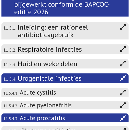
bijgewerkt conform de BAPCOC-
editie 2026
Inleiding: een rationeel
11.5.1.
antibioticagebruik
Respiratoire infecties
11.5.2.
Huid en weke delen
11.5.3.
Urogenitale infecties
11.5.4.
Acute cystitis
11.5.4.1.
Acute pyelonefritis
11.5.4.2.
Acute prostatitis
11.5.4.3.