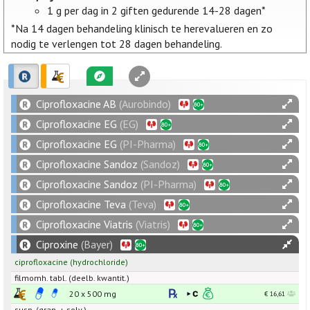
1 g per dag in 2 giften gedurende 14-28 dagen*
*Na 14 dagen behandeling klinisch te herevalueren en zo
nodig te verlengen tot 28 dagen behandeling.
Ciprofloxacine AB
(Aurobindo)
Ciprofloxacine EG
(EG)
Ciprofloxacine EG
(PI-Pharma)
Ciprofloxacine Sandoz
(Sandoz)
Ciprofloxacine Sandoz
(PI-Pharma)
Ciprofloxacine Teva
(Teva)
Ciprofloxacine Viatris
(Viatris)
Ciproxine
(Bayer)
ciprofloxacine
(hydrochloride)
filmomh. tabl. (deelb. kwantit.)
20 x
500
mg
€ 16,61
susp. (gran. + solv.)