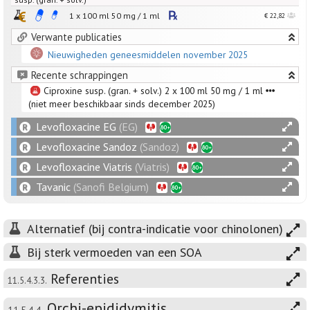
1 x 100 ml
50
mg
/
1
ml
€ 22,82
Verwante publicaties
Nieuwigheden geneesmiddelen november 2025
Recente schrappingen
Ciproxine susp. (gran. + solv.) 2 x 100 ml 50 mg / 1 ml
(niet meer beschikbaar sinds december 2025)
Levofloxacine EG
(EG)
Levofloxacine Sandoz
(Sandoz)
Levofloxacine Viatris
(Viatris)
Tavanic
(Sanofi Belgium)
Alternatief (bij contra-indicatie voor chinolonen)
Bij sterk vermoeden van een SOA
Referenties
11.5.4.3.3.
Orchi-epididymitis