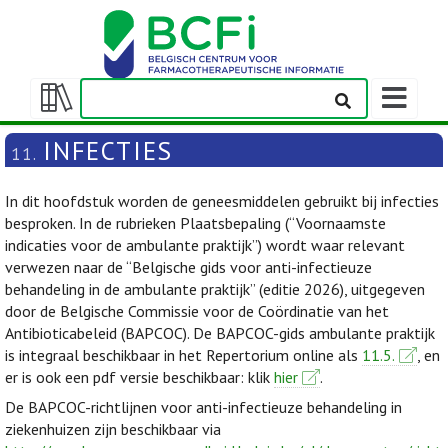
Weergeven
navigatieba
Weergeven/verbergen
inhoudstafel
INFECTIES
11.
In dit hoofdstuk worden de geneesmiddelen gebruikt bij infecties
besproken. In de rubrieken Plaatsbepaling (“Voornaamste
indicaties voor de ambulante praktijk”) wordt waar relevant
verwezen naar de “Belgische gids voor anti-infectieuze
behandeling in de ambulante praktijk” (editie 2026), uitgegeven
door de Belgische Commissie voor de Coördinatie van het
Antibioticabeleid (BAPCOC). De BAPCOC-gids ambulante praktijk
is integraal beschikbaar in het Repertorium online als
11.5.
, en
er is ook een pdf versie beschikbaar: klik
hier
.
De BAPCOC-richtlijnen voor anti-infectieuze behandeling in
ziekenhuizen zijn beschikbaar via