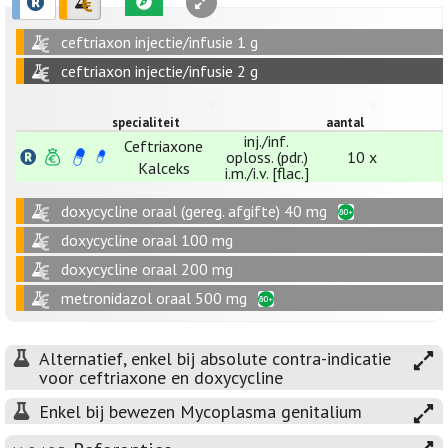
ceftriaxon injectie/infusie 1 g
ceftriaxon injectie/infusie 2 g
specialiteit
aantal
inj./inf.
Ceftriaxone
oploss. (pdr.)
10 x
Kalceks
i.m./i.v. [flac.]
doxycycline oraal (gereg. afgifte) 40 mg
doxycycline oraal 100 mg
doxycycline oraal 200 mg
metronidazol oraal 500 mg
Alternatief, enkel bij absolute contra-indicatie
voor ceftriaxone en doxycycline
Enkel bij bewezen Mycoplasma genitalium