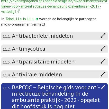
http://overlegorganen.gezondheid.belgie.be/nl/documenten/richt
lijnen-voor-anti-infectieuze-behandeling-ziekenhuizen-2017-
volledig
.
In
Tabel 11a. in 11.1.
worden de belangrijkste pathogene
micro-organismen vermeld.
Antibacteriële middelen
11.1.
Antimycotica
11.2.
Antiparasitaire middelen
11.3.
Antivirale middelen
11.4.
BAPCOC – Belgische gids voor anti-
11.5.
infectieuze behandeling in de
ambulante praktijk - 2022 - opgelet
dit hoofdstuk is nog niet