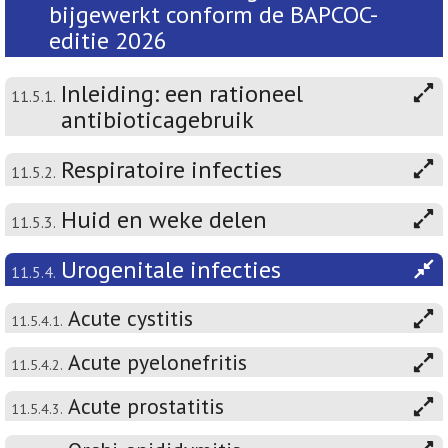
bijgewerkt conform de BAPCOC-
editie 2026
Inleiding: een rationeel
11.5.1.
antibioticagebruik
Respiratoire infecties
11.5.2.
Huid en weke delen
11.5.3.
Urogenitale infecties
11.5.4.
Acute cystitis
11.5.4.1.
Acute pyelonefritis
11.5.4.2.
Acute prostatitis
11.5.4.3.