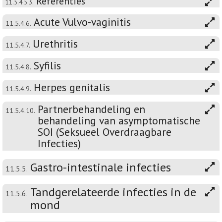
Referenties
11.5.4.5.3.
Acute Vulvo-vaginitis
11.5.4.6.
Urethritis
11.5.4.7.
Syfilis
11.5.4.8.
Herpes genitalis
11.5.4.9.
Partnerbehandeling en
11.5.4.10.
behandeling van asymptomatische
SOI (Seksueel Overdraagbare
Infecties)
Gastro-intestinale infecties
11.5.5.
Tandgerelateerde infecties in de
11.5.6.
mond