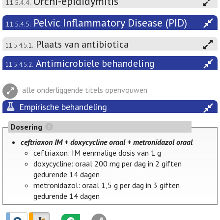
Orchi-epididymitis
11.5.4.4.
Pelvic Inflammatory Disease (PID)
11.5.4.5.
Plaats van antibiotica
11.5.4.5.1.
Antimicrobiële behandeling
11.5.4.5.2.
alle onderliggende titels openvouwen
Empirische behandeling
Dosering
ceftriaxon IM + doxycycline oraal + metronidazol oraal
ceftriaxon: IM eenmalige dosis van 1 g
doxycycline: oraal 200 mg per dag in 2 giften
gedurende 14 dagen
metronidazol: oraal 1,5 g per dag in 3 giften
gedurende 14 dagen