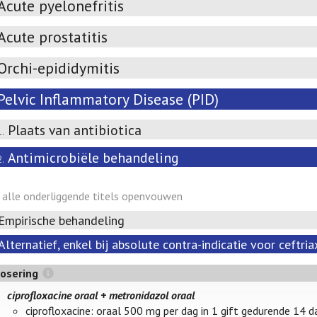
Acute pyelonefritis
Acute prostatitis
Orchi-epididymitis
Pelvic Inflammatory Disease (PID)
Plaats van antibiotica
1.
Antimicrobiële behandeling
2.
alle onderliggende titels openvouwen
Empirische behandeling
Alternatief, enkel bij absolute contra-indicatie voor ceftri
osering
ciprofloxacine oraal + metronidazol oraal
ciprofloxacine: oraal 500 mg per dag in 1 gift gedurende 14 