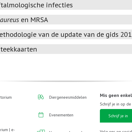
talmologische infecties
 aureus
en MRSA
ethodologie van de update van de gids 20
teekkaarten
Mis geen enke
torium
Diergeneesmiddelen
Schrijf je in op d
Evenementen
Schrijf je in
rium | e-
Volg ons op socia