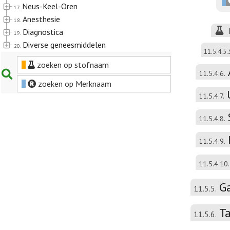
Neus-Keel-Oren
17.
Anesthesie
18.
Diagnostica
19.
Diverse geneesmiddelen
20.
11.5.4.5.
zoeken op stofnaam
11.5.4.6.
zoeken op Merknaam
11.5.4.7.
11.5.4.8.
11.5.4.9.
11.5.4.10.
Ga
11.5.5.
T
11.5.6.