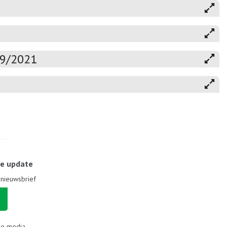
19/2021
le update
e nieuwsbrief
le media