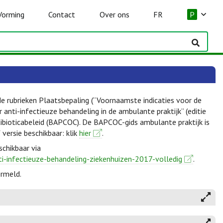
Vorming
Contact
Over ons
FR
P
de rubrieken Plaatsbepaling (“Voornaamste indicaties voor de
anti-infectieuze behandeling in de ambulante praktijk” (editie
ibioticabeleid (BAPCOC). De BAPCOC-gids ambulante praktijk is
f versie beschikbaar: klik
hier
.
schikbaar via
ti-infectieuze-behandeling-ziekenhuizen-2017-volledig
.
ermeld.