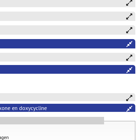
axone en doxycycline
dagen