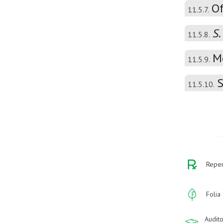
Of
11.5.7.
S.
11.5.8.
M
11.5.9.
S
11.5.10.
Reper
Folia
Audito