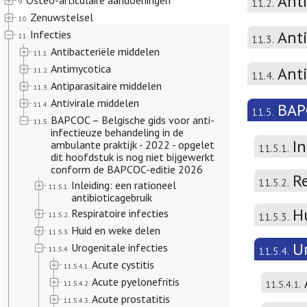
Ant
Osteo-articulaire aandoeningen
11.2.
9.
Zenuwstelsel
10.
Anti
Infecties
11.
11.3.
Antibacteriële middelen
11.1.
Antimycotica
Ant
11.2.
11.4.
Antiparasitaire middelen
11.3.
Antivirale middelen
11.4.
BAPC
11.5.
BAPCOC – Belgische gids voor anti-
11.5.
infectieuze behandeling in de
In
ambulante praktijk - 2022 - opgelet
11.5.1.
dit hoofdstuk is nog niet bijgewerkt
conform de BAPCOC-editie 2026
Re
11.5.2.
Inleiding: een rationeel
11.5.1.
antibioticagebruik
H
Respiratoire infecties
11.5.2.
11.5.3.
Huid en weke delen
11.5.3.
Ur
Urogenitale infecties
11.5.4.
11.5.4.
Acute cystitis
11.5.4.1.
Acute pyelonefritis
11.5.4.2.
11.5.4.1.
Acute prostatitis
11.5.4.3.