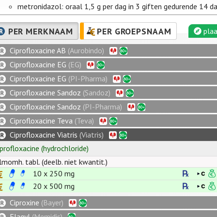
metronidazol: oraal 1,5 g per dag in 3 giften gedurende 14 d
PER MERKNAAM
PER GROEPSNAAM
plaa
Ciprofloxacine AB
(Aurobindo)
Ciprofloxacine EG
(EG)
Ciprofloxacine EG
(PI-Pharma)
Ciprofloxacine Sandoz
(Sandoz)
Ciprofloxacine Sandoz
(PI-Pharma)
Ciprofloxacine Teva
(Teva)
Ciprofloxacine Viatris
(Viatris)
iprofloxacine
(hydrochloride)
ilmomh. tabl. (deelb. niet kwantit.)
10 x
250
mg
20 x
500
mg
Ciproxine
(Bayer)
Flagyl
(Memidis)