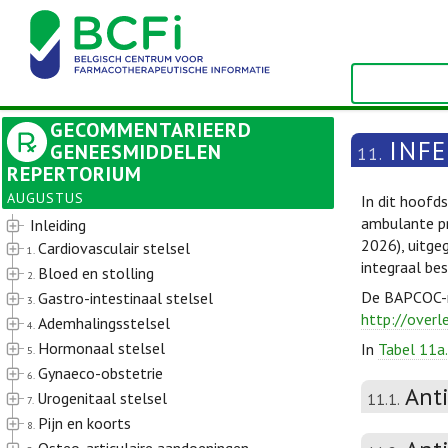
GECOMMENTARIEERD
INFE
GENEESMIDDELEN
11.
REPERTORIUM
AUGUSTUS
In dit hoofd
ambulante pr
Inleiding
2026), uitge
Cardiovasculair stelsel
1.
integraal be
Bloed en stolling
2.
De BAPCOC-ri
Gastro-intestinaal stelsel
3.
http://overl
Ademhalingsstelsel
4.
Hormonaal stelsel
In
Tabel 11a.
5.
Gynaeco-obstetrie
6.
Ant
Urogenitaal stelsel
11.1.
7.
Pijn en koorts
8.