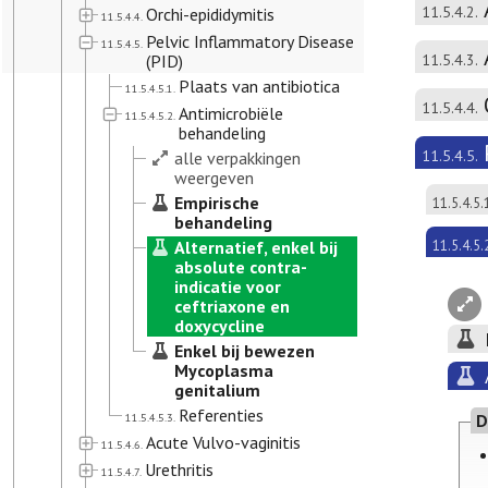
11.5.4.2.
Orchi-epididymitis
11.5.4.4.
Pelvic Inflammatory Disease
11.5.4.5.
(PID)
11.5.4.3.
Plaats van antibiotica
11.5.4.5.1.
11.5.4.4.
Antimicrobiële
11.5.4.5.2.
behandeling
11.5.4.5.
alle verpakkingen
weergeven
Empirische
11.5.4.5.
behandeling
Alternatief, enkel bij
11.5.4.5.
absolute contra-
indicatie voor
ceftriaxone en
doxycycline
Enkel bij bewezen
Mycoplasma
genitalium
Referenties
11.5.4.5.3.
D
Acute Vulvo-vaginitis
11.5.4.6.
Urethritis
11.5.4.7.