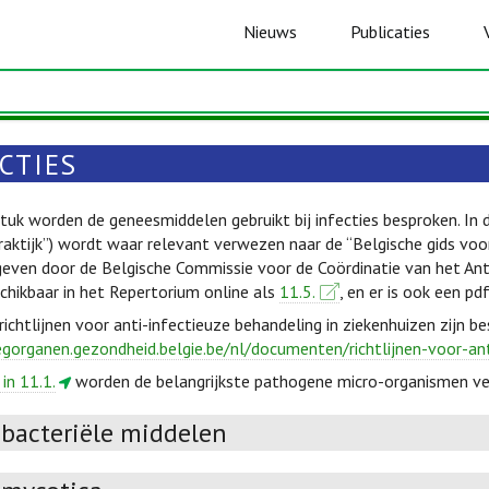
Nieuws
Publicaties
CTIES
stuk worden de geneesmiddelen gebruikt bij infecties besproken. In 
aktijk”) wordt waar relevant verwezen naar de “Belgische gids voor 
geven door de Belgische Commissie voor de Coördinatie van het Ant
schikbaar in het Repertorium online als
11.5.
, en er is ook een pd
chtlijnen voor anti-infectieuze behandeling in ziekenhuizen zijn be
egorganen.gezondheid.belgie.be/nl/documenten/richtlijnen-voor-an
 in 11.1.
worden de belangrijkste pathogene micro-organismen v
ibacteriële middelen