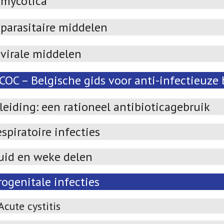
imycotica
parasitaire middelen
ivirale middelen
OC – Belgische gids voor anti-infectieuze 
leiding: een rationeel antibioticagebruik
spiratoire infecties
uid en weke delen
ogenitale infecties
Acute cystitis