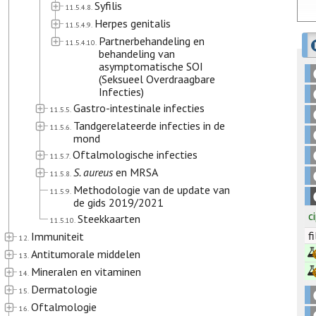
Syfilis
11.5.4.8.
Herpes genitalis
11.5.4.9.
Partnerbehandeling en
11.5.4.10.
behandeling van
asymptomatische SOI
(Seksueel Overdraagbare
Infecties)
Gastro-intestinale infecties
11.5.5.
Tandgerelateerde infecties in de
11.5.6.
mond
Oftalmologische infecties
11.5.7.
S. aureus
en MRSA
11.5.8.
Methodologie van de update van
11.5.9.
de gids 2019/2021
c
Steekkaarten
11.5.10.
f
Immuniteit
12.
Antitumorale middelen
13.
Mineralen en vitaminen
14.
Dermatologie
15.
Oftalmologie
16.