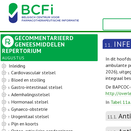
GECOMMENTARIEERD
INFE
GENEESMIDDELEN
11.
REPERTORIUM
AUGUSTUS
In dit hoofd
ambulante pr
Inleiding
2026), uitge
Cardiovasculair stelsel
1.
integraal be
Bloed en stolling
2.
De BAPCOC-ri
Gastro-intestinaal stelsel
3.
http://overl
Ademhalingsstelsel
4.
Hormonaal stelsel
In
Tabel 11a.
5.
Gynaeco-obstetrie
6.
Ant
Urogenitaal stelsel
11.1.
7.
Pijn en koorts
8.