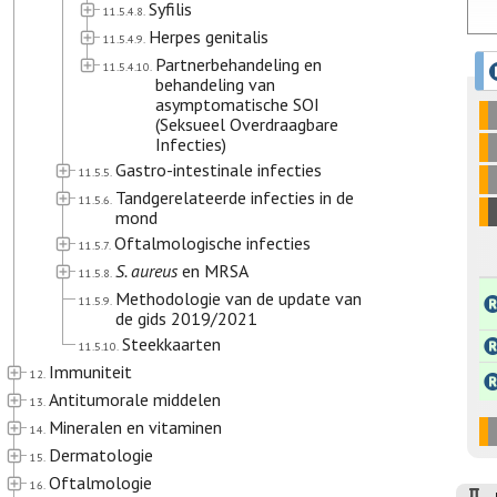
Syfilis
11.5.4.8.
Herpes genitalis
11.5.4.9.
Partnerbehandeling en
11.5.4.10.
behandeling van
asymptomatische SOI
(Seksueel Overdraagbare
Infecties)
Gastro-intestinale infecties
11.5.5.
Tandgerelateerde infecties in de
11.5.6.
mond
Oftalmologische infecties
11.5.7.
S. aureus
en MRSA
11.5.8.
Methodologie van de update van
11.5.9.
de gids 2019/2021
Steekkaarten
11.5.10.
Immuniteit
12.
Antitumorale middelen
13.
Mineralen en vitaminen
14.
Dermatologie
15.
Oftalmologie
16.