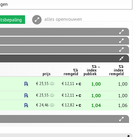
agen
alles openvouwen
tsbepaling
index
index
prijs
remgeld
publiek
remgeld
1,00
1,00
€ 23,55
€ 12,11
1,00
1,00
€ 23,55
€ 12,11
1,04
1,06
€ 24,46
€ 12,82