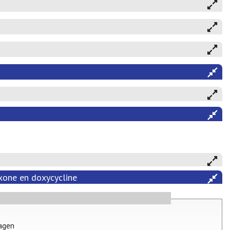
axone en doxycycline
dagen