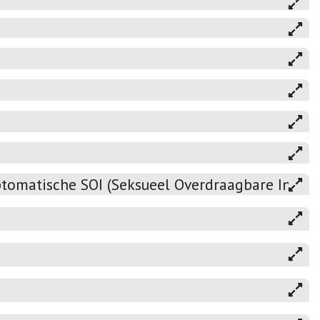
omatische SOI (Seksueel Overdraagbare Infecti