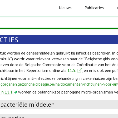
Nieuws
Publicaties
CTIES
stuk worden de geneesmiddelen gebruikt bij infecties besproken. In 
aktijk”) wordt waar relevant verwezen naar de “Belgische gids voor 
geven door de Belgische Commissie voor de Coördinatie van het Ant
schikbaar in het Repertorium online als
11.5.
, en er is ook een pd
chtlijnen voor anti-infectieuze behandeling in ziekenhuizen zijn be
egorganen.gezondheid.belgie.be/nl/documenten/richtlijnen-voor-an
 in 11.1.
worden de belangrijkste pathogene micro-organismen v
ibacteriële middelen