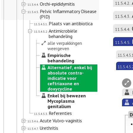
11.5.4.2.
Orchi-epididymitis
11.5.4.4.
Pelvic Inflammatory Disease
11.5.4.5.
(PID)
11.5.4.3.
Plaats van antibiotica
11.5.4.5.1.
11.5.4.4.
Antimicrobiële
11.5.4.5.2.
behandeling
11.5.4.5.
alle verpakkingen
weergeven
Empirische
11.5.4.5.
behandeling
Alternatief, enkel bij
11.5.4.5.
absolute contra-
indicatie voor
ceftriaxone en
doxycycline
Enkel bij bewezen
Mycoplasma
genitalium
Referenties
11.5.4.5.3.
D
Acute Vulvo-vaginitis
11.5.4.6.
Urethritis
11.5.4.7.