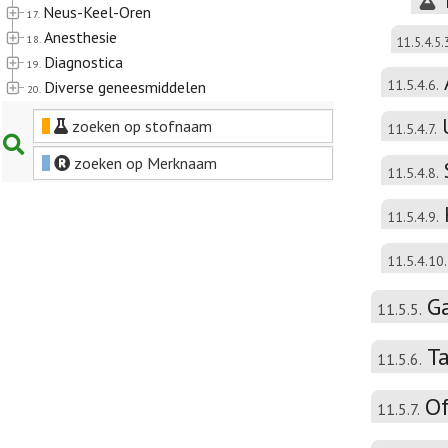
Neus-Keel-Oren
17.
Anesthesie
18.
11.5.4.5.
Diagnostica
19.
11.5.4.6.
Diverse geneesmiddelen
20.
zoeken op stofnaam
11.5.4.7.
zoeken op Merknaam
11.5.4.8.
11.5.4.9.
11.5.4.10.
Ga
11.5.5.
T
11.5.6.
Of
11.5.7.