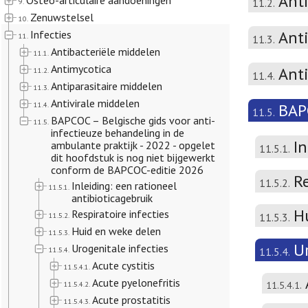
Ant
Osteo-articulaire aandoeningen
11.2.
9.
Zenuwstelsel
10.
Anti
Infecties
11.
11.3.
Antibacteriële middelen
11.1.
Antimycotica
Ant
11.2.
11.4.
Antiparasitaire middelen
11.3.
Antivirale middelen
11.4.
BAPC
11.5.
BAPCOC – Belgische gids voor anti-
11.5.
infectieuze behandeling in de
In
ambulante praktijk - 2022 - opgelet
11.5.1.
dit hoofdstuk is nog niet bijgewerkt
conform de BAPCOC-editie 2026
Re
11.5.2.
Inleiding: een rationeel
11.5.1.
antibioticagebruik
H
Respiratoire infecties
11.5.2.
11.5.3.
Huid en weke delen
11.5.3.
Ur
Urogenitale infecties
11.5.4.
11.5.4.
Acute cystitis
11.5.4.1.
Acute pyelonefritis
11.5.4.2.
11.5.4.1.
Acute prostatitis
11.5.4.3.