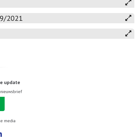
19/2021
le update
e nieuwsbrief
le media