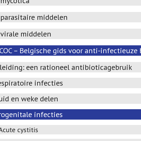
imycotica
parasitaire middelen
ivirale middelen
OC – Belgische gids voor anti-infectieuze 
leiding: een rationeel antibioticagebruik
spiratoire infecties
uid en weke delen
ogenitale infecties
Acute cystitis