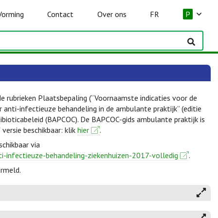
Vorming
Contact
Over ons
FR
P
de rubrieken Plaatsbepaling (“Voornaamste indicaties voor de
anti-infectieuze behandeling in de ambulante praktijk” (editie
ibioticabeleid (BAPCOC). De BAPCOC-gids ambulante praktijk is
f versie beschikbaar: klik
hier
.
schikbaar via
ti-infectieuze-behandeling-ziekenhuizen-2017-volledig
.
ermeld.