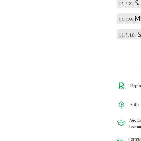
S.
11.5.8.
M
11.5.9.
S
11.5.10.
Reper
Folia
Audito
learn
Formu