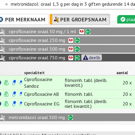
metronidazol: oraal 1,5 g per dag in 3 giften gedurende 14 d
PER MERKNAAM
PER GROEPSNAAM
plaa
ciprofloxacine oraal 50 mg / 1 ml
ciprofloxacine oraal 250 mg
ciprofloxacine oraal 500 mg
ciprofloxacine oraal 750 mg
deelb.
specialiteit
aantal
Ciprofloxacine
filmomh. tabl. (deelb.
20 x
kwantit.)
Sandoz
Ciprofloxacine AB
filmomh. tabl.
20 x
filmomh. tabl. (deelb.
Ciprofloxacine EG
20 x
niet kwantit.)
metronidazol oraal 500 mg