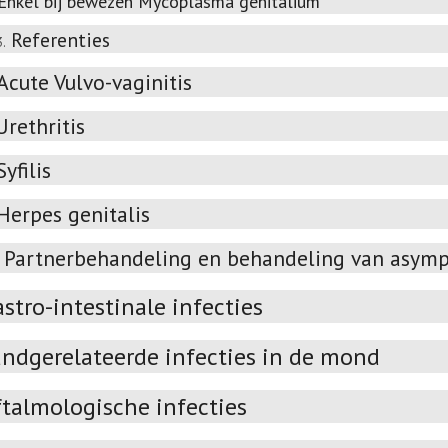
Enkel bij bewezen Mycoplasma genitalium
Referenties
3.
Acute Vulvo-vaginitis
Urethritis
Syfilis
Herpes genitalis
Partnerbehandeling en behandeling van asympt
stro-intestinale infecties
andgerelateerde infecties in de mond
talmologische infecties