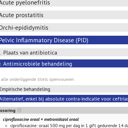
Acute pyelonefritis
Acute prostatitis
Orchi-epididymitis
Pelvic Inflammatory Disease (PID)
Plaats van antibiotica
1.
Antimicrobiële behandeling
2.
alle onderliggende titels openvouwen
Empirische behandeling
Alternatief, enkel bij absolute contra-indicatie voor ceftri
osering
ciprofloxacine oraal + metronidazol oraal
ciprofloxacine: oraal 500 mg per dag in 1 gift gedurende 14 