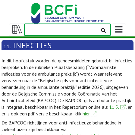
Weergeven
navigatieba
Weergeven/verbergen
inhoudstafel
INFECTIES
11.
In dit hoofdstuk worden de geneesmiddelen gebruikt bij infecties
besproken. In de rubrieken Plaatsbepaling (“Voornaamste
indicaties voor de ambulante praktijk”) wordt waar relevant
verwezen naar de “Belgische gids voor anti-infectieuze
behandeling in de ambulante praktijk” (editie 2026), uitgegeven
door de Belgische Commissie voor de Coördinatie van het
Antibioticabeleid (BAPCOC). De BAPCOC-gids ambulante praktijk
is integraal beschikbaar in het Repertorium online als
11.5.
, en
er is ook een pdf versie beschikbaar: klik
hier
.
De BAPCOC-richtlijnen voor anti-infectieuze behandeling in
ziekenhuizen zijn beschikbaar via