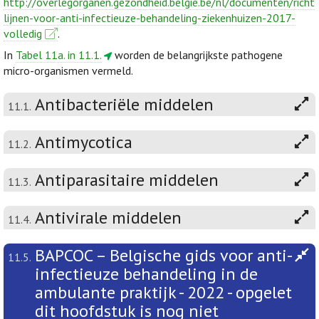
http://overlegorganen.gezondheid.belgie.be/nl/documenten/richt
lijnen-voor-anti-infectieuze-behandeling-ziekenhuizen-2017-
volledig
.
In
Tabel 11a. in 11.1.
worden de belangrijkste pathogene
micro-organismen vermeld.
Antibacteriële middelen
11.1.
Antimycotica
11.2.
Antiparasitaire middelen
11.3.
Antivirale middelen
11.4.
BAPCOC – Belgische gids voor anti-
11.5.
infectieuze behandeling in de
ambulante praktijk - 2022 - opgelet
dit hoofdstuk is nog niet