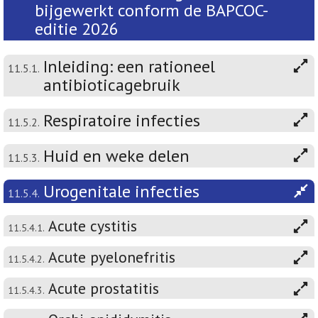
bijgewerkt conform de BAPCOC-
editie 2026
Inleiding: een rationeel
11.5.1.
antibioticagebruik
Respiratoire infecties
11.5.2.
Huid en weke delen
11.5.3.
Urogenitale infecties
11.5.4.
Acute cystitis
11.5.4.1.
Acute pyelonefritis
11.5.4.2.
Acute prostatitis
11.5.4.3.