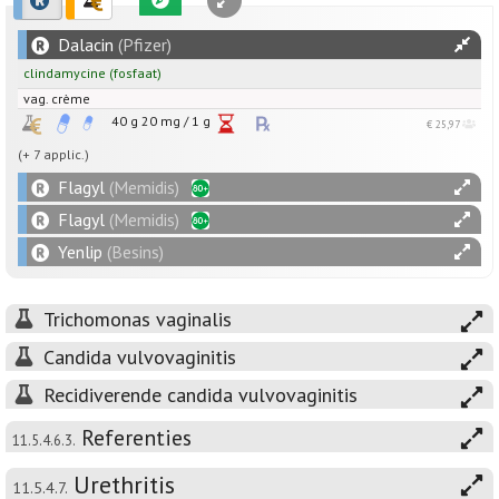
Dalacin
(Pfizer)
clindamycine
(fosfaat)
vag. crème
40 g
20
mg
/
1
g
€ 25,97
(+ 7 applic.)
Flagyl
(Memidis)
Flagyl
(Memidis)
Yenlip
(Besins)
Trichomonas vaginalis
Candida vulvovaginitis
Recidiverende candida vulvovaginitis
Referenties
11.5.4.6.3.
Urethritis
11.5.4.7.