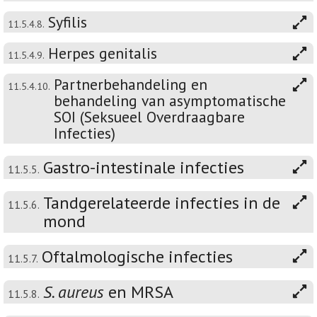
Syfilis
11.5.4.8.
Herpes genitalis
11.5.4.9.
Partnerbehandeling en
11.5.4.10.
behandeling van asymptomatische
SOI (Seksueel Overdraagbare
Infecties)
Gastro-intestinale infecties
11.5.5.
Tandgerelateerde infecties in de
11.5.6.
mond
Oftalmologische infecties
11.5.7.
S. aureus
en MRSA
11.5.8.