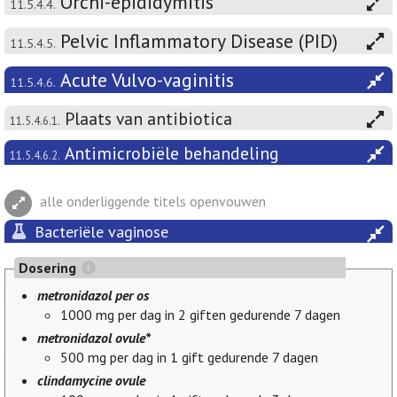
Orchi-epididymitis
11.5.4.4.
Pelvic Inflammatory Disease (PID)
11.5.4.5.
Acute Vulvo-vaginitis
11.5.4.6.
Plaats van antibiotica
11.5.4.6.1.
Antimicrobiële behandeling
11.5.4.6.2.
alle onderliggende titels openvouwen
Bacteriële vaginose
Dosering
metronidazol per os
1000 mg per dag in 2 giften gedurende 7 dagen
metronidazol ovule*
500 mg per dag in 1 gift gedurende 7 dagen
clindamycine ovule