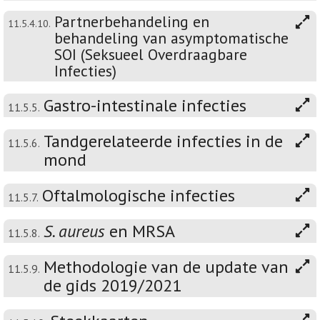
Partnerbehandeling en
11.5.4.10.
behandeling van asymptomatische
SOI (Seksueel Overdraagbare
Infecties)
Gastro-intestinale infecties
11.5.5.
Tandgerelateerde infecties in de
11.5.6.
mond
Oftalmologische infecties
11.5.7.
S. aureus
en MRSA
11.5.8.
Methodologie van de update van
11.5.9.
de gids 2019/2021