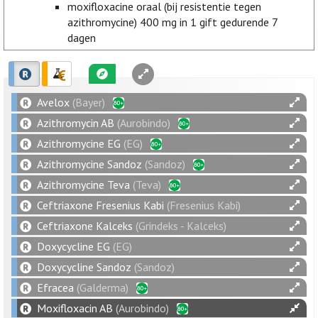
moxifloxacine oraal (bij resistentie tegen
azithromycine) 400 mg in 1 gift gedurende 7
dagen
Avelox
(Bayer)
Azithromycin AB
(Aurobindo)
Azithromycine EG
(EG)
Azithromycine Sandoz
(Sandoz)
Azithromycine Teva
(Teva)
Ceftriaxone Fresenius Kabi
(Fresenius Kabi)
Ceftriaxone Kalceks
(Grindeks - Kalceks)
Doxycycline EG
(EG)
Doxycycline Sandoz
(Sandoz)
Efracea
(Galderma)
Moxifloxacin AB
(Aurobindo)