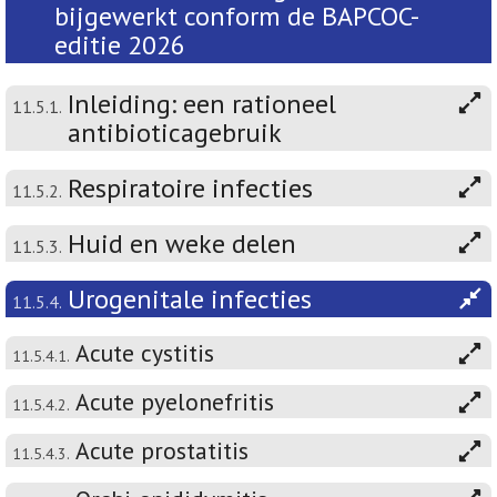
bijgewerkt conform de BAPCOC-
editie 2026
Inleiding: een rationeel
11.5.1.
antibioticagebruik
Respiratoire infecties
11.5.2.
Huid en weke delen
11.5.3.
Urogenitale infecties
11.5.4.
Acute cystitis
11.5.4.1.
Acute pyelonefritis
11.5.4.2.
Acute prostatitis
11.5.4.3.