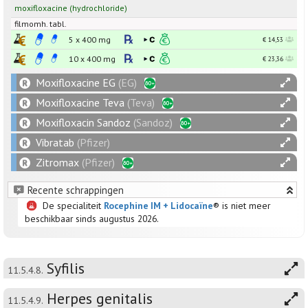
moxifloxacine
(hydrochloride)
filmomh. tabl.
5 x
400
mg
€ 14,53
10 x
400
mg
€ 23,36
Moxifloxacine EG
(EG)
Moxifloxacine Teva
(Teva)
Moxifloxacin Sandoz
(Sandoz)
Vibratab
(Pfizer)
Zitromax
(Pfizer)
Recente schrappingen
De specialiteit
Rocephine IM + Lidocaïne
® is niet meer
beschikbaar sinds augustus 2026.
Syfilis
11.5.4.8.
Herpes genitalis
11.5.4.9.