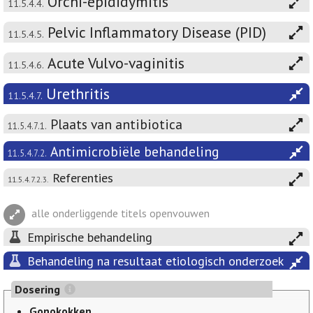
Orchi-epididymitis
11.5.4.4.
Pelvic Inflammatory Disease (PID)
11.5.4.5.
Acute Vulvo-vaginitis
11.5.4.6.
Urethritis
11.5.4.7.
Plaats van antibiotica
11.5.4.7.1.
Antimicrobiële behandeling
11.5.4.7.2.
Referenties
11.5.4.7.2.3.
alle onderliggende titels openvouwen
Empirische behandeling
Behandeling na resultaat etiologisch onderzoek
Dosering
Gonokokken