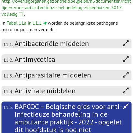
http://overlegorganen.gezondheid.belgie.be/nl/documenten/richt
lijnen-voor-anti-infectieuze-behandeling-ziekenhuizen-2017-
volledig
.
In
Tabel 11a. in 11.1.
worden de belangrijkste pathogene
micro-organismen vermeld.
Antibacteriële middelen
11.1.
Antimycotica
11.2.
Antiparasitaire middelen
11.3.
Antivirale middelen
11.4.
BAPCOC – Belgische gids voor anti-
11.5.
infectieuze behandeling in de
ambulante praktijk - 2022 - opgelet
dit hoofdstuk is nog niet