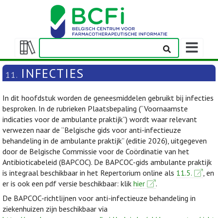
Weergeven
navigatieba
Weergeven/verbergen
inhoudstafel
INFECTIES
11.
In dit hoofdstuk worden de geneesmiddelen gebruikt bij infecties
besproken. In de rubrieken Plaatsbepaling (“Voornaamste
indicaties voor de ambulante praktijk”) wordt waar relevant
verwezen naar de “Belgische gids voor anti-infectieuze
behandeling in de ambulante praktijk” (editie 2026), uitgegeven
door de Belgische Commissie voor de Coördinatie van het
Antibioticabeleid (BAPCOC). De BAPCOC-gids ambulante praktijk
is integraal beschikbaar in het Repertorium online als
11.5.
, en
er is ook een pdf versie beschikbaar: klik
hier
.
De BAPCOC-richtlijnen voor anti-infectieuze behandeling in
ziekenhuizen zijn beschikbaar via