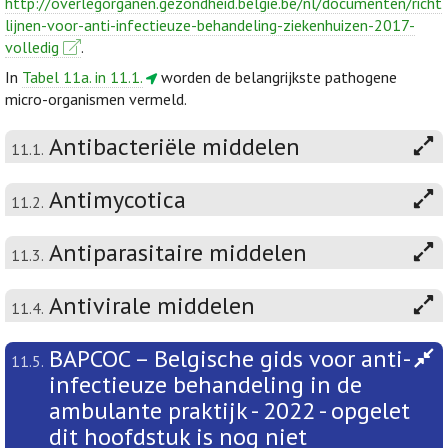
http://overlegorganen.gezondheid.belgie.be/nl/documenten/richt
lijnen-voor-anti-infectieuze-behandeling-ziekenhuizen-2017-
volledig
.
In
Tabel 11a. in 11.1.
worden de belangrijkste pathogene
micro-organismen vermeld.
Antibacteriële middelen
11.1.
Antimycotica
11.2.
Antiparasitaire middelen
11.3.
Antivirale middelen
11.4.
BAPCOC – Belgische gids voor anti-
11.5.
infectieuze behandeling in de
ambulante praktijk - 2022 - opgelet
dit hoofdstuk is nog niet