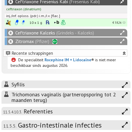
Ceftriaxone Fresenius Kabi
(Fresenius Kabi)
ceftriaxon
(dinatrium)
inj./inf. oploss. (pdr.) i.m./i.v. [flac.]
10 x
1
g
€ 58,26
Ceftriaxone Kalceks
(Grindeks - Kalceks)
Zitromax
(Pfizer)
Recente schrappingen
De specialiteit
Rocephine IM + Lidocaïne
® is niet meer
beschikbaar sinds augustus 2026.
Syfilis
Trichomonas vaginalis (partneropsporing tot 2
maanden terug)
Referenties
11.5.4.10.3.
Gastro-intestinale infecties
11.5.5.