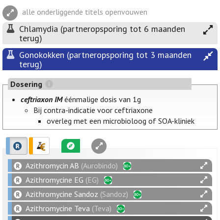
alle onderliggende titels openvouwen
Chlamydia (partneropsporing tot 6 maanden
terug)
Gonokokken (partneropsporing tot 3 maanden
terug)
Dosering
ceftriaxon IM
éénmalige dosis van 1g
Bij contra-indicatie voor ceftriaxone
overleg met een microbioloog of SOA-kliniek
Azithromycin AB
(Aurobindo)
Azithromycine EG
(EG)
Azithromycine Sandoz
(Sandoz)
Azithromycine Teva
(Teva)