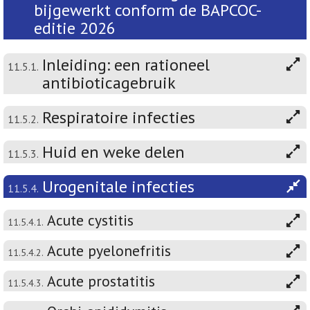
bijgewerkt conform de BAPCOC-
editie 2026
Inleiding: een rationeel
11.5.1.
antibioticagebruik
Respiratoire infecties
11.5.2.
Huid en weke delen
11.5.3.
Urogenitale infecties
11.5.4.
Acute cystitis
11.5.4.1.
Acute pyelonefritis
11.5.4.2.
Acute prostatitis
11.5.4.3.