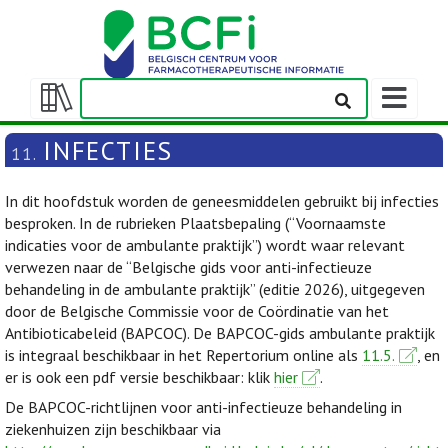
Weergeven
navigatieba
Weergeven/verbergen
inhoudstafel
INFECTIES
11.
In dit hoofdstuk worden de geneesmiddelen gebruikt bij infecties
besproken. In de rubrieken Plaatsbepaling (“Voornaamste
indicaties voor de ambulante praktijk”) wordt waar relevant
verwezen naar de “Belgische gids voor anti-infectieuze
behandeling in de ambulante praktijk” (editie 2026), uitgegeven
door de Belgische Commissie voor de Coördinatie van het
Antibioticabeleid (BAPCOC). De BAPCOC-gids ambulante praktijk
is integraal beschikbaar in het Repertorium online als
11.5.
, en
er is ook een pdf versie beschikbaar: klik
hier
.
De BAPCOC-richtlijnen voor anti-infectieuze behandeling in
ziekenhuizen zijn beschikbaar via