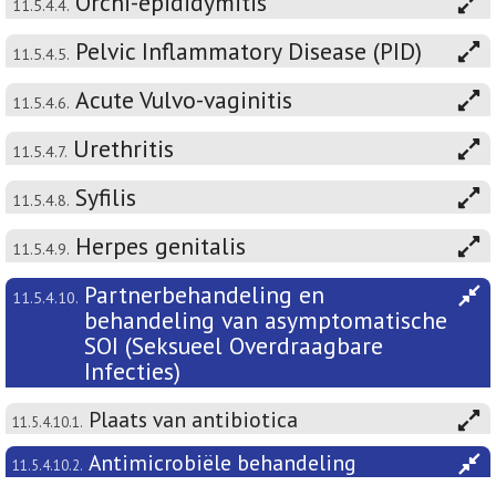
Orchi-epididymitis
11.5.4.4.
Pelvic Inflammatory Disease (PID)
11.5.4.5.
Acute Vulvo-vaginitis
11.5.4.6.
Urethritis
11.5.4.7.
Syfilis
11.5.4.8.
Herpes genitalis
11.5.4.9.
Partnerbehandeling en
11.5.4.10.
behandeling van asymptomatische
SOI (Seksueel Overdraagbare
Infecties)
Plaats van antibiotica
11.5.4.10.1.
Antimicrobiële behandeling
11.5.4.10.2.