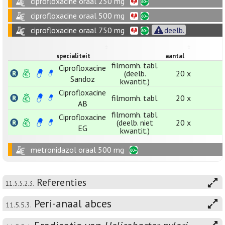
ciprofloxacine oraal 250 mg
ciprofloxacine oraal 500 mg
ciprofloxacine oraal 750 mg
deelb.
specialiteit
aantal
filmomh. tabl.
Ciprofloxacine
(deelb.
20 x
Sandoz
kwantit.)
Ciprofloxacine
filmomh. tabl.
20 x
AB
filmomh. tabl.
Ciprofloxacine
(deelb. niet
20 x
EG
kwantit.)
metronidazol oraal 500 mg
Referenties
11.5.5.2.3.
Peri-anaal abces
11.5.5.3.