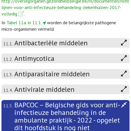
http://overlegorganen.gezondheid.belgie.be/nl/documenten/richt
lijnen-voor-anti-infectieuze-behandeling-ziekenhuizen-2017-
volledig
.
In
Tabel 11a. in 11.1.
worden de belangrijkste pathogene
micro-organismen vermeld.
Antibacteriële middelen
11.1.
Antimycotica
11.2.
Antiparasitaire middelen
11.3.
Antivirale middelen
11.4.
BAPCOC – Belgische gids voor anti-
11.5.
infectieuze behandeling in de
ambulante praktijk - 2022 - opgelet
dit hoofdstuk is nog niet