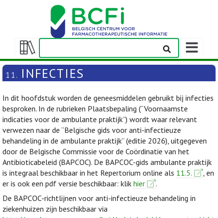
Weergeven
navigatieba
Weergeven/verbergen
inhoudstafel
INFECTIES
11.
In dit hoofdstuk worden de geneesmiddelen gebruikt bij infecties
besproken. In de rubrieken Plaatsbepaling (“Voornaamste
indicaties voor de ambulante praktijk”) wordt waar relevant
verwezen naar de “Belgische gids voor anti-infectieuze
behandeling in de ambulante praktijk” (editie 2026), uitgegeven
door de Belgische Commissie voor de Coördinatie van het
Antibioticabeleid (BAPCOC). De BAPCOC-gids ambulante praktijk
is integraal beschikbaar in het Repertorium online als
11.5.
, en
er is ook een pdf versie beschikbaar: klik
hier
.
De BAPCOC-richtlijnen voor anti-infectieuze behandeling in
ziekenhuizen zijn beschikbaar via