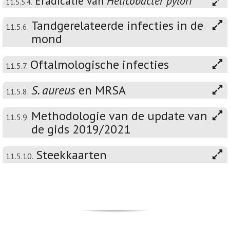
Eradicatie van
Helicobacter pylori
11.5.5.4.
Tandgerelateerde infecties in de
11.5.6.
mond
Oftalmologische infecties
11.5.7.
S. aureus
en MRSA
11.5.8.
Methodologie van de update van
11.5.9.
de gids 2019/2021
Steekkaarten
11.5.10.