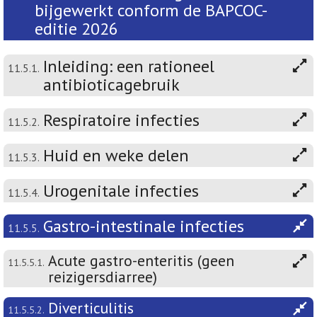
bijgewerkt conform de BAPCOC-
editie 2026
Inleiding: een rationeel
11.5.1.
antibioticagebruik
Respiratoire infecties
11.5.2.
Huid en weke delen
11.5.3.
Urogenitale infecties
11.5.4.
Gastro-intestinale infecties
11.5.5.
Acute gastro-enteritis (geen
11.5.5.1.
reizigersdiarree)
Diverticulitis
11.5.5.2.