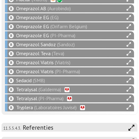
Omeprazol AB
(Aurobindo)
Omeprazole EG
(EG)
Omeprazole EG
(Orifarm Belgium)
Omeprazole EG
(PI-Pharma)
Omeprazol Sandoz
(Sandoz)
Omeprazol Teva
(Teva)
Omeprazol Viatris
(Viatris)
Omeprazol Viatris
(PI-Pharma)
Sedacid
(SMB)
Tetralysal
(Galderma)
Tetralysal
(PI-Pharma)
Tryplera
(Laboratoires Juvisé)
Referenties
11.5.5.4.3.