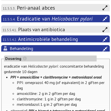
Peri-anaal abces
11.5.5.3.
Eradicatie van
Helicobacter pylori
11.5.5.4.
Plaats van antibiotica
11.5.5.4.1.
Antimicrobiële behandeling
11.5.5.4.2.
Behandeling
Dosering
eradicatie van
Helicobacter pylori
: concomitante behandeling
gedurende 10 dagen
PPI + amoxicilline + clarithromycine + metronidazol oraal
PPI: omeprazol 40 mg (of equivalent) in 2 giften per
dag
amoxicilline: 2 g in 2 giften per dag
clarithromycine: 1 g in 2 giften per dag
metronidazol:1 g in 2 giften per dag
alternatief:
PPI + bismut + tetracycline + metronidazol oraal