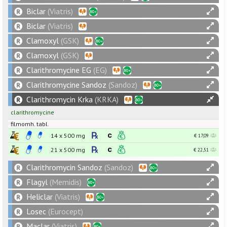
Biclar
(Viatris)
Biclar
(Viatris)
Clamoxyl
(GSK)
Clamoxyl
(GSK)
Clarithromycine EG
(EG)
Clarithromycine Sandoz
(Sandoz)
Clarithromycin Krka
(KRKA)
clarithromycine
filmomh. tabl.
14 x
500
mg
€ 17,09
21 x
500
mg
€ 22,51
Clarithromycin Sandoz
(Sandoz)
Flagyl
(Memidis)
Heliclar
(Viatris)
Losec
(Eurocept)
Maclar
(Viatris)