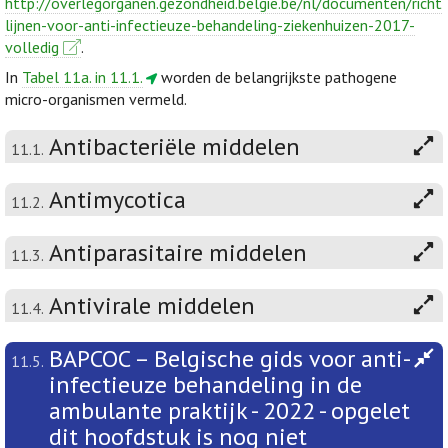
http://overlegorganen.gezondheid.belgie.be/nl/documenten/richt
lijnen-voor-anti-infectieuze-behandeling-ziekenhuizen-2017-
volledig
.
In
Tabel 11a. in 11.1.
worden de belangrijkste pathogene
micro-organismen vermeld.
Antibacteriële middelen
11.1.
Antimycotica
11.2.
Antiparasitaire middelen
11.3.
Antivirale middelen
11.4.
BAPCOC – Belgische gids voor anti-
11.5.
infectieuze behandeling in de
ambulante praktijk - 2022 - opgelet
dit hoofdstuk is nog niet