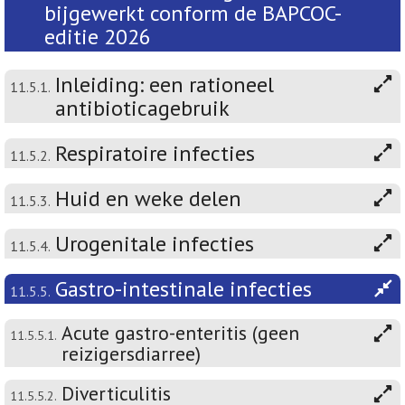
bijgewerkt conform de BAPCOC-
editie 2026
Inleiding: een rationeel
11.5.1.
antibioticagebruik
Respiratoire infecties
11.5.2.
Huid en weke delen
11.5.3.
Urogenitale infecties
11.5.4.
Gastro-intestinale infecties
11.5.5.
Acute gastro-enteritis (geen
11.5.5.1.
reizigersdiarree)
Diverticulitis
11.5.5.2.