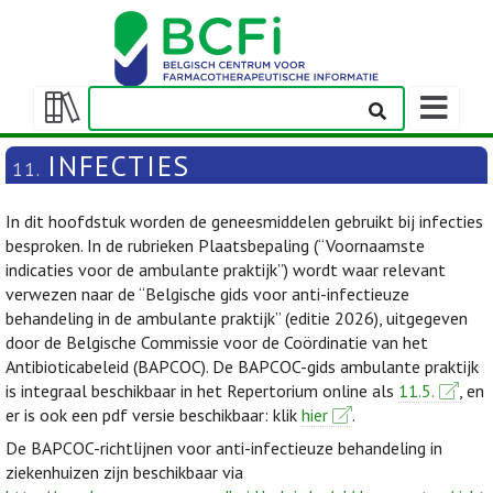
Weergeven
navigatieba
Weergeven/verbergen
inhoudstafel
INFECTIES
11.
In dit hoofdstuk worden de geneesmiddelen gebruikt bij infecties
besproken. In de rubrieken Plaatsbepaling (“Voornaamste
indicaties voor de ambulante praktijk”) wordt waar relevant
verwezen naar de “Belgische gids voor anti-infectieuze
behandeling in de ambulante praktijk” (editie 2026), uitgegeven
door de Belgische Commissie voor de Coördinatie van het
Antibioticabeleid (BAPCOC). De BAPCOC-gids ambulante praktijk
is integraal beschikbaar in het Repertorium online als
11.5.
, en
er is ook een pdf versie beschikbaar: klik
hier
.
De BAPCOC-richtlijnen voor anti-infectieuze behandeling in
ziekenhuizen zijn beschikbaar via