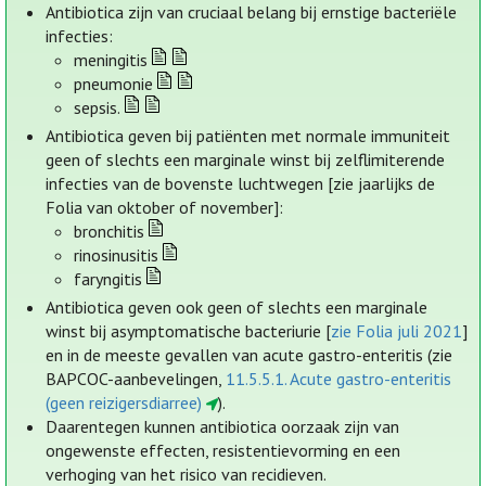
Antibiotica zijn van cruciaal belang bij ernstige bacteriële
infecties:
meningitis
pneumonie
sepsis.
Antibiotica geven bij patiënten met normale immuniteit
geen of slechts een marginale winst bij zelflimiterende
infecties van de bovenste luchtwegen [zie jaarlijks de
Folia van oktober of november]:
bronchitis
rinosinusitis
faryngitis
Antibiotica geven ook geen of slechts een marginale
winst bij asymptomatische bacteriurie [
zie Folia juli 2021
]
en in de meeste gevallen van acute gastro-enteritis (zie
BAPCOC-aanbevelingen,
11.5.5.1. Acute gastro-enteritis
(geen reizigersdiarree)
).
Daarentegen kunnen antibiotica oorzaak zijn van
ongewenste effecten, resistentievorming en een
verhoging van het risico van recidieven.