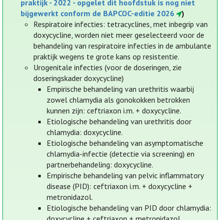
praktijk - 2022 - opgelet dit hoofdstuk is nog niet
bijgewerkt conform de BAPCOC-editie 2026
)
Respiratoire infecties: tetracyclines, met inbegrip van
doxycycline, worden niet meer geselecteerd voor de
behandeling van respiratoire infecties in de ambulante
praktijk wegens te grote kans op resistentie.
Urogenitale infecties (voor de doseringen, zie
doseringskader doxycycline)
Empirische behandeling van urethritis waarbij
zowel chlamydia als gonokokken betrokken
kunnen zijn: ceftriaxon i.m. + doxycycline.
Etiologische behandeling van urethritis door
chlamydia: doxycycline.
Etiologische behandeling van asymptomatische
chlamydia-infectie (detectie via screening) en
partnerbehandeling: doxycycline.
Empirische behandeling van pelvic inflammatory
disease (PID): ceftriaxon i.m. + doxycycline +
metronidazol.
Etiologische behandeling van PID door chlamydia:
doxycycline + ceftriaxon + metronidazol.