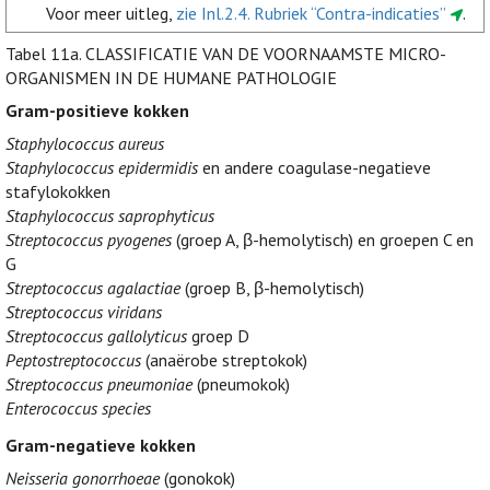
Voor meer uitleg,
zie Inl.2.4. Rubriek “Contra-indicaties”
.
Tabel 11a.
CLASSIFICATIE VAN DE VOORNAAMSTE MICRO-
ORGANISMEN IN DE HUMANE PATHOLOGIE
Gram-positieve kokken
Staphylococcus aureus
Staphylococcus epidermidis
en andere coagulase-negatieve
stafylokokken
Staphylococcus saprophyticus
Streptococcus pyogenes
(groep A, β-hemolytisch) en groepen C en
G
Streptococcus agalactiae
(groep B, β-hemolytisch)
Streptococcus viridans
Streptococcus gallolyticus
groep D
Peptostreptococcus
(anaërobe streptokok)
Streptococcus pneumoniae
(pneumokok)
Enterococcus species
Gram-negatieve kokken
Neisseria gonorrhoeae
(gonokok)