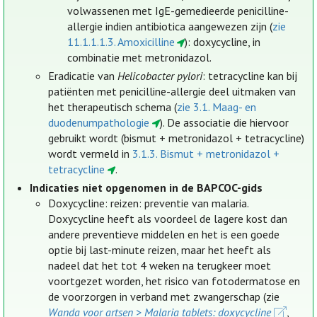
volwassenen met IgE-gemedieerde penicilline-
allergie indien antibiotica aangewezen zijn (
zie
11.1.1.1.3. Amoxicilline
): doxycycline, in
combinatie met metronidazol.
Eradicatie van
Helicobacter pylori
: tetracycline kan bij
patiënten met penicilline-allergie deel uitmaken van
het therapeutisch schema (
zie 3.1. Maag- en
duodenumpathologie
). De associatie die hiervoor
gebruikt wordt (bismut + metronidazol + tetracycline)
wordt vermeld in
3.1.3. Bismut + metronidazol +
tetracycline
.
Indicaties niet opgenomen in de BAPCOC-gids
Doxycycline: reizen: preventie van malaria.
Doxycycline heeft als voordeel de lagere kost dan
andere preventieve middelen en het is een goede
optie bij last-minute reizen, maar het heeft als
nadeel dat het tot 4 weken na terugkeer moet
voortgezet worden, het risico van fotodermatose en
de voorzorgen in verband met zwangerschap (zie
Wanda voor artsen > Malaria tablets: doxycycline
,