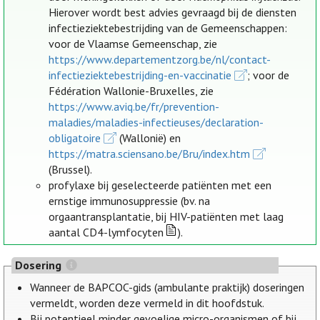
Hierover wordt best advies gevraagd bij de diensten
infectieziektebestrijding van de Gemeenschappen:
voor de Vlaamse Gemeenschap, zie
https://www.departementzorg.be/nl/contact-
infectieziektebestrijding-en-vaccinatie
; voor de
Fédération Wallonie-Bruxelles, zie
https://www.aviq.be/fr/prevention-
maladies/maladies-infectieuses/declaration-
obligatoire
(Wallonië) en
https://matra.sciensano.be/Bru/index.htm
(Brussel).
profylaxe bij geselecteerde patiënten met een
ernstige immunosuppressie (bv. na
orgaantransplantatie, bij HIV-patiënten met laag
aantal CD4-lymfocyten
).
Dosering
Wanneer de BAPCOC-gids (ambulante praktijk) doseringen
vermeldt, worden deze vermeld in dit hoofdstuk.
Bij potentieel minder gevoelige micro-organismen of bij