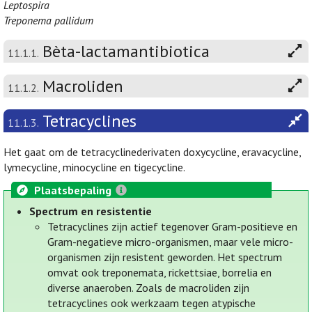
Leptospira
Treponema pallidum
Bèta-lactamantibiotica
11.1.1.
Macroliden
11.1.2.
Tetracyclines
11.1.3.
Het gaat om de tetracyclinederivaten doxycycline, eravacycline,
lymecycline, minocycline en tigecycline.
Plaatsbepaling
Spectrum en resistentie
Tetracyclines zijn actief tegenover Gram-positieve en
Gram-negatieve micro-organismen, maar vele micro-
organismen zijn resistent geworden. Het spectrum
omvat ook treponemata, rickettsiae, borrelia en
diverse anaeroben. Zoals de macroliden zijn
tetracyclines ook werkzaam tegen atypische