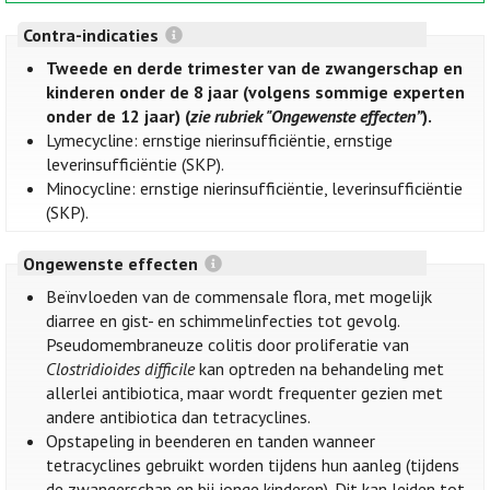
Contra-indicaties
Tweede en derde trimester van de zwangerschap en
kinderen onder de 8 jaar (volgens sommige experten
onder de 12 jaar) (
zie rubriek "Ongewenste effecten”
).
Lymecycline: ernstige nierinsufficiëntie, ernstige
leverinsufficiëntie (SKP).
Minocycline: ernstige nierinsufficiëntie, leverinsufficiëntie
(SKP).
Ongewenste effecten
Beïnvloeden van de commensale flora, met mogelijk
diarree en gist- en schimmelinfecties tot gevolg.
Pseudomembraneuze colitis door proliferatie van
Clostridioides difficile
kan optreden na behandeling met
allerlei antibiotica, maar wordt frequenter gezien met
andere antibiotica dan tetracyclines.
Opstapeling in beenderen en tanden wanneer
tetracyclines gebruikt worden tijdens hun aanleg (tijdens
de zwangerschap en bij jonge kinderen). Dit kan leiden tot