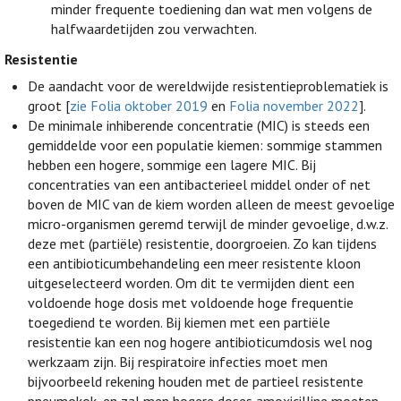
minder frequente toediening dan wat men volgens de
halfwaardetijden zou verwachten.
Resistentie
De aandacht voor de wereldwijde resistentieproblematiek is
groot [
zie Folia oktober 2019
en
Folia november 2022
].
De minimale inhiberende concentratie (MIC) is steeds een
gemiddelde voor een populatie kiemen: sommige stammen
hebben een hogere, sommige een lagere MIC. Bij
concentraties van een antibacterieel middel onder of net
boven de MIC van de kiem worden alleen de meest gevoelige
micro-organismen geremd terwijl de minder gevoelige, d.w.z.
deze met (partiële) resistentie, doorgroeien. Zo kan tijdens
een antibioticumbehandeling een meer resistente kloon
uitgeselecteerd worden. Om dit te vermijden dient een
voldoende hoge dosis met voldoende hoge frequentie
toegediend te worden. Bij kiemen met een partiële
resistentie kan een nog hogere antibioticumdosis wel nog
werkzaam zijn. Bij respiratoire infecties moet men
bijvoorbeeld rekening houden met de partieel resistente