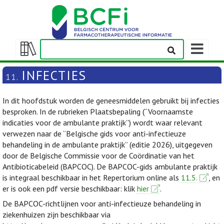
Weergeven
navigatieba
Weergeven/verbergen
inhoudstafel
INFECTIES
11.
In dit hoofdstuk worden de geneesmiddelen gebruikt bij infecties
besproken. In de rubrieken Plaatsbepaling (“Voornaamste
indicaties voor de ambulante praktijk”) wordt waar relevant
verwezen naar de “Belgische gids voor anti-infectieuze
behandeling in de ambulante praktijk” (editie 2026), uitgegeven
door de Belgische Commissie voor de Coördinatie van het
Antibioticabeleid (BAPCOC). De BAPCOC-gids ambulante praktijk
is integraal beschikbaar in het Repertorium online als
11.5.
, en
er is ook een pdf versie beschikbaar: klik
hier
.
De BAPCOC-richtlijnen voor anti-infectieuze behandeling in
ziekenhuizen zijn beschikbaar via