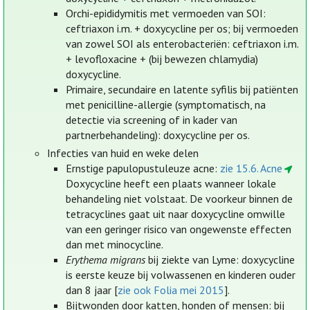
Orchi-epididymitis met vermoeden van SOI:
ceftriaxon i.m. + doxycycline per os; bij vermoeden
van zowel SOI als enterobacteriën: ceftriaxon i.m.
+ levofloxacine + (bij bewezen chlamydia)
doxycycline.
Primaire, secundaire en latente syfilis bij patiënten
met penicilline-allergie (symptomatisch, na
detectie via screening of in kader van
partnerbehandeling): doxycycline per os.
Infecties van huid en weke delen
Ernstige papulopustuleuze acne:
zie 15.6. Acne
Doxycycline heeft een plaats wanneer lokale
behandeling niet volstaat. De voorkeur binnen de
tetracyclines gaat uit naar doxycycline omwille
van een geringer risico van ongewenste effecten
dan met minocycline.
Erythema migrans
bij ziekte van Lyme: doxycycline
is eerste keuze bij volwassenen en kinderen ouder
dan 8 jaar [
zie ook Folia mei 2015
].
Bijtwonden door katten, honden of mensen: bij