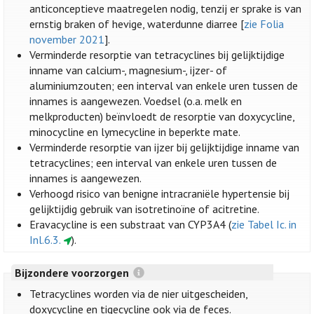
anticonceptieve maatregelen nodig, tenzij er sprake is van
ernstig braken of hevige, waterdunne diarree [
zie Folia
november 2021
].
Verminderde resorptie van tetracyclines bij gelijktijdige
inname van calcium-, magnesium-, ijzer- of
aluminiumzouten; een interval van enkele uren tussen de
innames is aangewezen. Voedsel (o.a. melk en
melkproducten) beïnvloedt de resorptie van doxycycline,
minocycline en lymecycline in beperkte mate.
Verminderde resorptie van ijzer bij gelijktijdige inname van
tetracyclines; een interval van enkele uren tussen de
innames is aangewezen.
Verhoogd risico van benigne intracraniële hypertensie bij
gelijktijdig gebruik van isotretinoïne of acitretine.
Eravacycline is een substraat van CYP3A4 (
zie Tabel Ic. in
Inl.6.3.
).
Bijzondere voorzorgen
Tetracyclines worden via de nier uitgescheiden,
doxycycline en tigecycline ook via de feces.