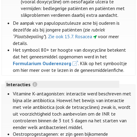
(vooral doxycycline) om oesofagale ulcera te
vermijden: bedlegerige patiënten en patiënten met
slikproblemen verdienen daarbij extra aandacht.
De aanpak van papulopustuleuze acne bij ouderen is
dezelfde als bij jongere patiënten (zie
rubriek
“Plaatsbepaling”
).
Zie ook 15.7. Rosacea
voor meer
details.
Het symbool 80+ ter hoogte van doxycycline betekent
dat het geneesmiddel opgenomen werd in het
Formularium Ouderenzorg
. Klik op het symbooltje
om hier meer over te lezen in de geneesmiddelenfiche.
Interacties
Vitamine K-antagonisten: interactie werd beschreven met
bijna alle antibiotica. Hoewel het bewijs van interactie
met vele antibiotica (ook de tetracyclines) zwak is, wordt
uit voorzichtigheid toch aanbevolen om de INR te
controleren binnen de 3 tot 5 dagen na het starten van
eender welk antibacterieel middel.
Oestroprogestagenen: er zijn geen bijkomende