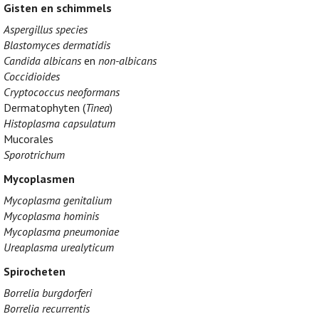
Gisten en schimmels
Aspergillus species
Blastomyces dermatidis
Candida albicans
en
non-albicans
Coccidioides
Cryptococcus neoformans
Dermatophyten (
Tinea
)
Histoplasma capsulatum
Mucorales
Sporotrichum
Mycoplasmen
Mycoplasma genitalium
Mycoplasma hominis
Mycoplasma pneumoniae
Ureaplasma urealyticum
Spirocheten
Borrelia burgdorferi
Borrelia recurrentis