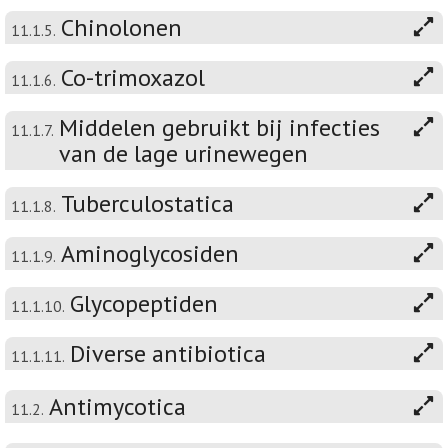
Chinolonen
11.1.5.
Co-trimoxazol
11.1.6.
Middelen gebruikt bij infecties
11.1.7.
van de lage urinewegen
Tuberculostatica
11.1.8.
Aminoglycosiden
11.1.9.
Glycopeptiden
11.1.10.
Diverse antibiotica
11.1.11.
Antimycotica
11.2.