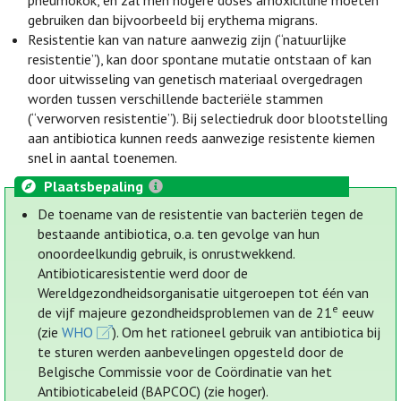
pneumokok, en zal men hogere doses amoxicilline moeten
gebruiken dan bijvoorbeeld bij erythema migrans.
Resistentie kan van nature aanwezig zijn (“natuurlijke
resistentie”), kan door spontane mutatie ontstaan of kan
door uitwisseling van genetisch materiaal overgedragen
worden tussen verschillende bacteriële stammen
(“verworven resistentie”). Bij selectiedruk door blootstelling
aan antibiotica kunnen reeds aanwezige resistente kiemen
snel in aantal toenemen.
Plaatsbepaling
De toename van de resistentie van bacteriën tegen de
bestaande antibiotica, o.a. ten gevolge van hun
onoordeelkundig gebruik, is onrustwekkend.
Antibioticaresistentie werd door de
Wereldgezondheidsorganisatie uitgeroepen tot één van
e
de vijf majeure gezondheidsproblemen van de 21
eeuw
(zie
WHO
). Om het rationeel gebruik van antibiotica bij
te sturen werden aanbevelingen opgesteld door de
Belgische Commissie voor de Coördinatie van het
Antibioticabeleid (BAPCOC) (zie hoger).