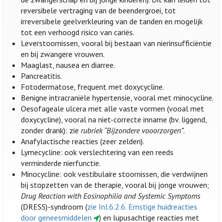
reversibele vertraging van de beendergroei, tot
irreversibele geelverkleuring van de tanden en mogelijk
tot een verhoogd risico van cariës.
Leverstoornissen, vooral bij bestaan van nierinsufficiëntie
en bij zwangere vrouwen.
Maaglast, nausea en diarree.
Pancreatitis.
Fotodermatose, frequent met doxycycline.
Benigne intracraniële hypertensie, vooral met minocycline.
Oesofageale ulcera met alle vaste vormen (vooal met
doxycycline), vooral na niet-correcte inname (bv. liggend,
zonder drank): zie
rubriek “Bijzondere vooorzorgen”
.
Anafylactische reacties (zeer zelden).
Lymecycline: ook verslechtering van een reeds
verminderde nierfunctie.
Minocycline: ook vestibulaire stoornissen, die verdwijnen
bij stopzetten van de therapie, vooral bij jonge vrouwen;
Drug Reaction with Eosinophilia and Systemic Symptoms
(DRESS)-syndroom (
zie Inl.6.2.6. Ernstige huidreacties
door geneesmiddelen
) en lupusachtige reacties met