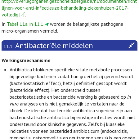
http://overlegorganen.gezondheid.belgie.be/nl/documenten/richt
lijnen-voor-anti-infectieuze-behandeling-ziekenhuizen-2017-
volledig
.
In
Tabel 11a. in 11.1.
worden de belangrijkste pathogene
micro-organismen vermeld.
Antibacteriële middelen
11.1.
Werkingsmechanisme
Antibiotica blokkeren specifieke vitale metabole processen
bij gevoelige bacteriën zodat hun groei hetzij geremd wordt
(bacteriostatisch effect), hetzij definitief gestopt wordt
(bactericide effect). Het onderscheid tussen
bacteriostatische en bactericide werking is gebaseerd op
in
vitro
analyses en is niet gemakkelijk te vertalen naar de
kliniek. De idee dat bactericide antibiotica superieur zijn aan
bacteriostatische antibiotica bij ernstige infecties wordt niet
ondersteund door klinische gegevens. Zelfs bij klassieke
indicaties voor een bactericied antibioticum (endocarditis,
meningitis, osteomyelitis en neutropene sepsis) is een goede