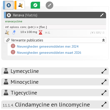
Xerava
(Viatris)
eravacycline
inf. oploss. conc. (pdr.) i.v. [flac.]
10 x
100
mg
H.G.
[ € 1 325 ]
Verwante publicaties
Nieuwigheden geneesmiddelen mei 2024
Nieuwigheden geneesmiddelen maart 2026
Lymecycline
Minocycline
Tigecycline
Clindamycine en lincomycine
11.1.4.