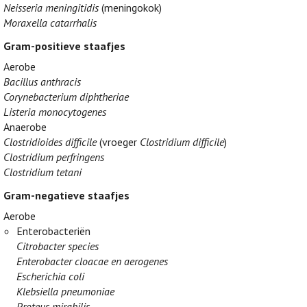
Neisseria meningitidis
(meningokok)
Moraxella catarrhalis
Gram-positieve staafjes
Aerobe
Bacillus anthracis
Corynebacterium diphtheriae
Listeria monocytogenes
Anaerobe
Clostridioides difficile
(vroeger
Clostridium difficile
)
Clostridium perfringens
Clostridium tetani
Gram-negatieve staafjes
Aerobe
Enterobacteriën
Citrobacter species
Enterobacter cloacae en aerogenes
Escherichia coli
Klebsiella pneumoniae
Proteus mirabilis