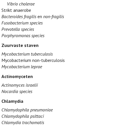
Vibrio cholerae
Strikt anaerobe
Bacteroides fragilis
en
non-fragilis
Fusobacterium species
Prevotella species
Porphyromonas species
Zuurvaste staven
Mycobacterium tuberculosis
Mycobacterium non-tuberculosis
Mycobacterium leprae
Actinomyceten
Actinomyces israelii
Nocardia species
Chlamydia
Chlamydophila pneumoniae
Chlamydophila psittaci
Chlamydia trachomatis