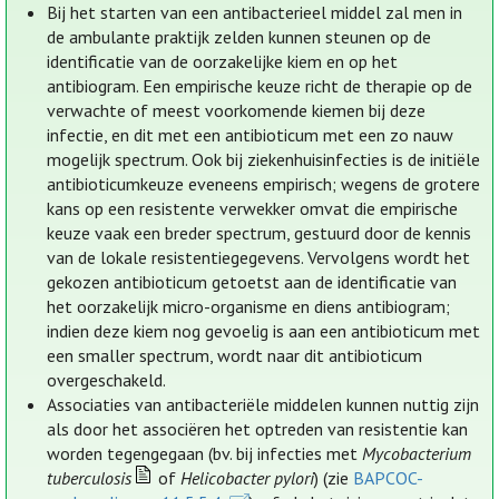
Bij het starten van een antibacterieel middel zal men in
de ambulante praktijk zelden kunnen steunen op de
identificatie van de oorzakelijke kiem en op het
antibiogram. Een empirische keuze richt de therapie op de
verwachte of meest voorkomende kiemen bij deze
infectie, en dit met een antibioticum met een zo nauw
mogelijk spectrum. Ook bij ziekenhuisinfecties is de initiële
antibioticumkeuze eveneens empirisch; wegens de grotere
kans op een resistente verwekker omvat die empirische
keuze vaak een breder spectrum, gestuurd door de kennis
van de lokale resistentiegegevens. Vervolgens wordt het
gekozen antibioticum getoetst aan de identificatie van
het oorzakelijk micro-organisme en diens antibiogram;
indien deze kiem nog gevoelig is aan een antibioticum met
een smaller spectrum, wordt naar dit antibioticum
overgeschakeld.
Associaties van antibacteriële middelen kunnen nuttig zijn
als door het associëren het optreden van resistentie kan
worden tegengegaan (bv. bij infecties met
Mycobacterium
tuberculosis
of
Helicobacter pylori
) (zie
BAPCOC-