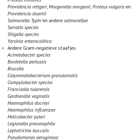
Providencia rettgeri
,
Morganella morganii
,
Proteus vulgaris
en
Providencia stuartii
Salmonella Typhi
en andere
salmonellae
Serratia species
Shigella species
Yersinia enterocolitica
Andere Gram-negatieve staafjes
Acinetobacter species
Bordetella pertussis
Brucella
Calymmatobacterium granulomatis
Campylobacter species
Francisella tularensis
Gardnerella vaginalis
Haemophilus ducreyi
Haemophilus influenzae
Helicobacter pylori
Legionella pneumophila
Leptotrichia buccalis
Pseudomonas aeruginosa