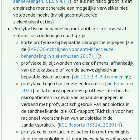
aanbevelingen, 11.5.5.4.
), of als het risico groot is dat
empirische monotherapie een mogelijke verwekker niet
voldoende indekt (bv. bij gecompliceerde
ziekenhuisinfecties).
Profylactische behandeling met antibiotica is meestal
zinloos. Uitzonderingen daarbij zijn:
korte profylaxe bij bepaalde chirurgische ingrepen [zie
de
BAPCOC-richtlijnen voor anti-infectieuze
behandeling in ziekenhuizen 2017
];
profylaxe bij bijtwonden van dier of mens, afhankelijk
van de lokalisatie of van de aanwezigheid van
bepaalde risicofactoren [
zie 11.5.3.4. Bijtwonden
];
profylaxe tegen bacteriële endocarditis [
zie Folia mei
2023
] of late postoperatieve prothese-infecties bij
risicopatiënten in geval van bepaalde ingrepen; in
verband met profylactisch gebruik van antibiotica in
de tandheelkunde: zie KCE-rapport “Richtlijn voor het
rationeel voorschrijven van antibiotica in de
tandartspraktijk” (
KCE Reports R332A, 2020
);
profylaxe bij contact met patiënten met meningitis
door meningokokken of door
Haemophilus influenzae
.