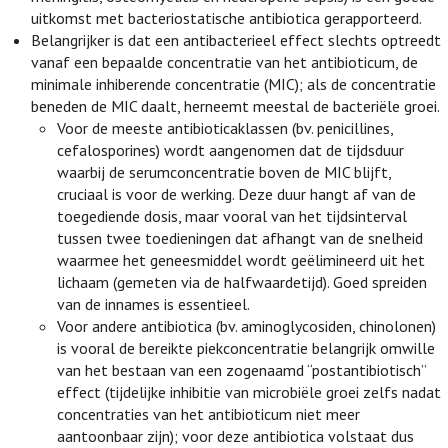
uitkomst met bacteriostatische antibiotica gerapporteerd.
Belangrijker is dat een antibacterieel effect slechts optreedt
vanaf een bepaalde concentratie van het antibioticum, de
minimale inhiberende concentratie (MIC); als de concentratie
beneden de MIC daalt, herneemt meestal de bacteriële groei.
Voor de meeste antibioticaklassen (bv. penicillines,
cefalosporines) wordt aangenomen dat de tijdsduur
waarbij de serumconcentratie boven de MIC blijft,
cruciaal is voor de werking. Deze duur hangt af van de
toegediende dosis, maar vooral van het tijdsinterval
tussen twee toedieningen dat afhangt van de snelheid
waarmee het geneesmiddel wordt geëlimineerd uit het
lichaam (gemeten via de halfwaardetijd). Goed spreiden
van de innames is essentieel.
Voor andere antibiotica (bv. aminoglycosiden, chinolonen)
is vooral de bereikte piekconcentratie belangrijk omwille
van het bestaan van een zogenaamd “postantibiotisch”
effect (tijdelijke inhibitie van microbiële groei zelfs nadat
concentraties van het antibioticum niet meer
aantoonbaar zijn); voor deze antibiotica volstaat dus