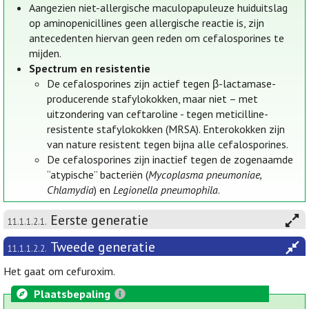
Aangezien niet-allergische maculopapuleuze huiduitslag
op aminopenicillines geen allergische reactie is, zijn
antecedenten hiervan geen reden om cefalosporines te
mijden.
Spectrum en resistentie
De cefalosporines zijn actief tegen β-lactamase-
producerende stafylokokken, maar niet – met
uitzondering van ceftaroline - tegen meticilline-
resistente stafylokokken (MRSA). Enterokokken zijn
van nature resistent tegen bijna alle cefalosporines.
De cefalosporines zijn inactief tegen de zogenaamde
“atypische” bacteriën (
Mycoplasma pneumoniae,
Chlamydia
) en
Legionella pneumophila
.
Eerste generatie
11.1.1.2.1.
Tweede generatie
11.1.1.2.2.
Het gaat om cefuroxim.
Plaatsbepaling