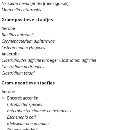
Neisseria meningitidis
(meningokok)
Moraxella catarrhalis
Gram-positieve staafjes
Aerobe
Bacillus anthracis
Corynebacterium diphtheriae
Listeria monocytogenes
Anaerobe
Clostridioides difficile
(vroeger
Clostridium difficile
)
Clostridium perfringens
Clostridium tetani
Gram-negatieve staafjes
Aerobe
Enterobacteriën
Citrobacter species
Enterobacter cloacae en aerogenes
Escherichia coli
Klebsiella pneumoniae
Proteus mirabilis