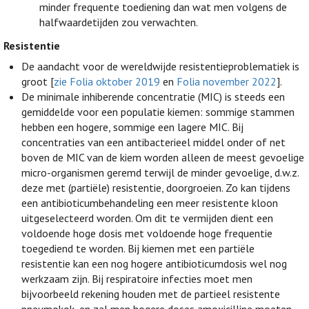
minder frequente toediening dan wat men volgens de
halfwaardetijden zou verwachten.
Resistentie
De aandacht voor de wereldwijde resistentieproblematiek is
groot [
zie Folia oktober 2019
en
Folia november 2022
].
De minimale inhiberende concentratie (MIC) is steeds een
gemiddelde voor een populatie kiemen: sommige stammen
hebben een hogere, sommige een lagere MIC. Bij
concentraties van een antibacterieel middel onder of net
boven de MIC van de kiem worden alleen de meest gevoelige
micro-organismen geremd terwijl de minder gevoelige, d.w.z.
deze met (partiële) resistentie, doorgroeien. Zo kan tijdens
een antibioticumbehandeling een meer resistente kloon
uitgeselecteerd worden. Om dit te vermijden dient een
voldoende hoge dosis met voldoende hoge frequentie
toegediend te worden. Bij kiemen met een partiële
resistentie kan een nog hogere antibioticumdosis wel nog
werkzaam zijn. Bij respiratoire infecties moet men
bijvoorbeeld rekening houden met de partieel resistente