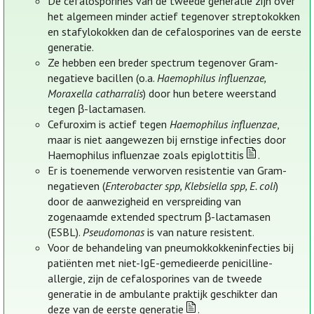
De cefalosporines van de tweede generatie zijn over
het algemeen minder actief tegenover streptokokken
en stafylokokken dan de cefalosporines van de eerste
generatie.
Ze hebben een breder spectrum tegenover Gram-
negatieve bacillen (o.a.
Haemophilus influenzae,
Moraxella catharralis
) door hun betere weerstand
tegen β-lactamasen.
Cefuroxim is actief tegen
Haemophilus influenzae
,
maar is niet aangewezen bij ernstige infecties door
Haemophilus influenzae zoals epiglottitis
.
Er is toenemende verworven resistentie van Gram-
negatieven (
Enterobacter spp, Klebsiella spp, E. coli
)
door de aanwezigheid en verspreiding van
zogenaamde extended spectrum β-lactamasen
(ESBL).
Pseudomonas
is van nature resistent.
Voor de behandeling van pneumokkokkeninfecties bij
patiënten met niet-IgE-gemedieerde penicilline-
allergie, zijn de cefalosporines van de tweede
generatie in de ambulante praktijk geschikter dan
deze van de eerste generatie
.