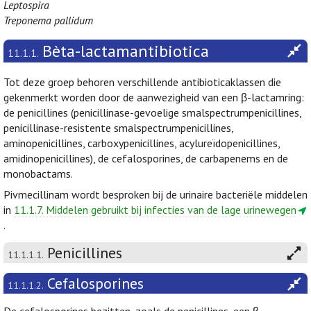
Leptospira
Treponema pallidum
Bèta-lactamantibiotica
11.1.1.
Tot deze groep behoren verschillende antibioticaklassen die
gekenmerkt worden door de aanwezigheid van een β-lactamring:
de penicillines (penicillinase-gevoelige smalspectrumpenicillines,
penicillinase-resistente smalspectrumpenicillines,
aminopenicillines, carboxypenicillines, acylureïdopenicillines,
amidinopenicillines), de cefalosporines, de carbapenems en de
monobactams.
Pivmecillinam wordt besproken bij de urinaire bacteriële middelen
in
11.1.7. Middelen gebruikt bij infecties van de lage urinewegen
.
Penicillines
11.1.1.1.
Cefalosporines
11.1.1.2.