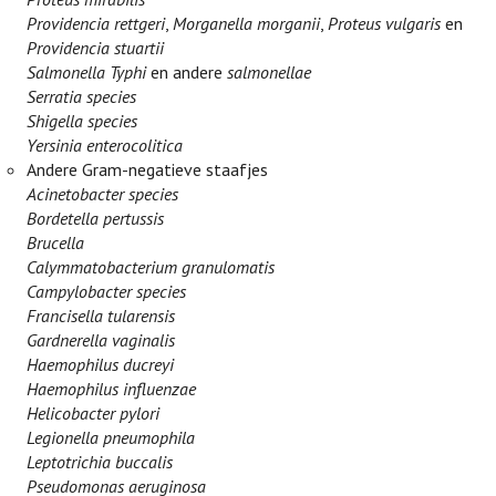
Providencia rettgeri
,
Morganella morganii
,
Proteus vulgaris
en
Providencia stuartii
Salmonella Typhi
en andere
salmonellae
Serratia species
Shigella species
Yersinia enterocolitica
Andere Gram-negatieve staafjes
Acinetobacter species
Bordetella pertussis
Brucella
Calymmatobacterium granulomatis
Campylobacter species
Francisella tularensis
Gardnerella vaginalis
Haemophilus ducreyi
Haemophilus influenzae
Helicobacter pylori
Legionella pneumophila
Leptotrichia buccalis
Pseudomonas aeruginosa