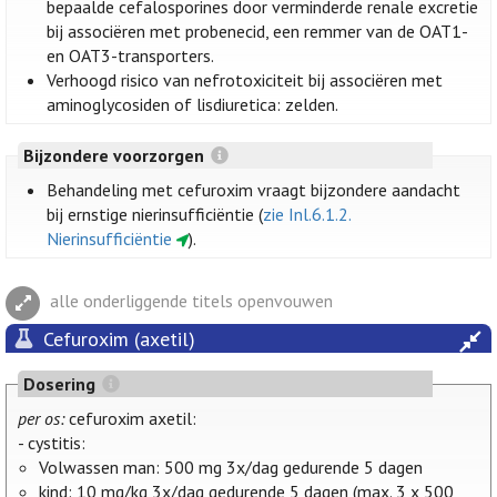
bepaalde cefalosporines door verminderde renale excretie
bij associëren met probenecid, een remmer van de OAT1-
en OAT3-transporters.
Verhoogd risico van nefrotoxiciteit bij associëren met
aminoglycosiden of lisdiuretica: zelden.
Bijzondere voorzorgen
Behandeling met cefuroxim vraagt bijzondere aandacht
bij ernstige nierinsufficiëntie (
zie Inl.6.1.2.
Nierinsufficiëntie
).
alle onderliggende titels openvouwen
Cefuroxim (axetil)
Dosering
per os:
cefuroxim axetil:
- cystitis:
Volwassen man: 500 mg 3x/dag gedurende 5 dagen
kind: 10 mg/kg 3x/dag gedurende 5 dagen (max. 3 x 500