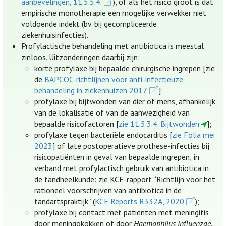
aanbevelingen, 11.5.5.4.
), of als het risico groot is dat
empirische monotherapie een mogelijke verwekker niet
voldoende indekt (bv. bij gecompliceerde
ziekenhuisinfecties).
Profylactische behandeling met antibiotica is meestal
zinloos. Uitzonderingen daarbij zijn:
korte profylaxe bij bepaalde chirurgische ingrepen [zie
de
BAPCOC-richtlijnen voor anti-infectieuze
behandeling in ziekenhuizen 2017
];
profylaxe bij bijtwonden van dier of mens, afhankelijk
van de lokalisatie of van de aanwezigheid van
bepaalde risicofactoren [
zie 11.5.3.4. Bijtwonden
];
profylaxe tegen bacteriële endocarditis [
zie Folia mei
2023
] of late postoperatieve prothese-infecties bij
risicopatiënten in geval van bepaalde ingrepen; in
verband met profylactisch gebruik van antibiotica in
de tandheelkunde: zie KCE-rapport “Richtlijn voor het
rationeel voorschrijven van antibiotica in de
tandartspraktijk” (
KCE Reports R332A, 2020
);
profylaxe bij contact met patiënten met meningitis
door meningokokken of door
Haemophilus influenzae
.