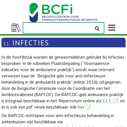
Weergeven
navigatieba
Weergeven/verbergen
inhoudstafel
INFECTIES
11.
In dit hoofdstuk worden de geneesmiddelen gebruikt bij infecties
besproken. In de rubrieken Plaatsbepaling (“Voornaamste
indicaties voor de ambulante praktijk”) wordt waar relevant
verwezen naar de “Belgische gids voor anti-infectieuze
behandeling in de ambulante praktijk” (editie 2026), uitgegeven
door de Belgische Commissie voor de Coördinatie van het
Antibioticabeleid (BAPCOC). De BAPCOC-gids ambulante praktijk
is integraal beschikbaar in het Repertorium online als
11.5.
, en
er is ook een pdf versie beschikbaar: klik
hier
.
De BAPCOC-richtlijnen voor anti-infectieuze behandeling in
ziekenhuizen zijn beschikbaar via