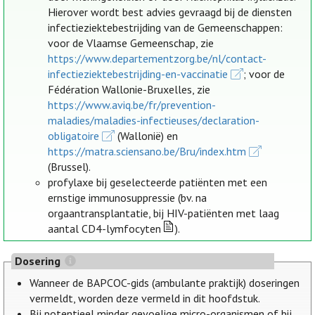
Hierover wordt best advies gevraagd bij de diensten
infectieziektebestrijding van de Gemeenschappen:
voor de Vlaamse Gemeenschap, zie
https://www.departementzorg.be/nl/contact-
infectieziektebestrijding-en-vaccinatie
; voor de
Fédération Wallonie-Bruxelles, zie
https://www.aviq.be/fr/prevention-
maladies/maladies-infectieuses/declaration-
obligatoire
(Wallonië) en
https://matra.sciensano.be/Bru/index.htm
(Brussel).
profylaxe bij geselecteerde patiënten met een
ernstige immunosuppressie (bv. na
orgaantransplantatie, bij HIV-patiënten met laag
aantal CD4-lymfocyten
).
Dosering
Wanneer de BAPCOC-gids (ambulante praktijk) doseringen
vermeldt, worden deze vermeld in dit hoofdstuk.
Bij potentieel minder gevoelige micro-organismen of bij