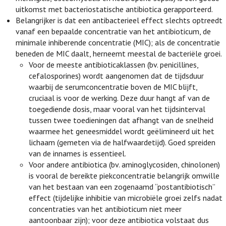
uitkomst met bacteriostatische antibiotica gerapporteerd.
Belangrijker is dat een antibacterieel effect slechts optreedt
vanaf een bepaalde concentratie van het antibioticum, de
minimale inhiberende concentratie (MIC); als de concentratie
beneden de MIC daalt, herneemt meestal de bacteriële groei.
Voor de meeste antibioticaklassen (bv. penicillines,
cefalosporines) wordt aangenomen dat de tijdsduur
waarbij de serumconcentratie boven de MIC blijft,
cruciaal is voor de werking. Deze duur hangt af van de
toegediende dosis, maar vooral van het tijdsinterval
tussen twee toedieningen dat afhangt van de snelheid
waarmee het geneesmiddel wordt geëlimineerd uit het
lichaam (gemeten via de halfwaardetijd). Goed spreiden
van de innames is essentieel.
Voor andere antibiotica (bv. aminoglycosiden, chinolonen)
is vooral de bereikte piekconcentratie belangrijk omwille
van het bestaan van een zogenaamd “postantibiotisch”
effect (tijdelijke inhibitie van microbiële groei zelfs nadat
concentraties van het antibioticum niet meer
aantoonbaar zijn); voor deze antibiotica volstaat dus