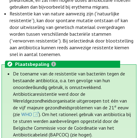
pneumokok, en zal men hogere doses amoxicilline moeten
gebruiken dan bijvoorbeeld bij erythema migrans.
Resistentie kan van nature aanwezig zijn (“natuurlijke
resistentie”), kan door spontane mutatie ontstaan of kan
door uitwisseling van genetisch materiaal overgedragen
worden tussen verschillende bacteriële stammen
(“verworven resistentie”). Bij selectiedruk door blootstelling
aan antibiotica kunnen reeds aanwezige resistente kiemen
snel in aantal toenemen.
Plaatsbepaling
De toename van de resistentie van bacteriën tegen de
bestaande antibiotica, o.a. ten gevolge van hun
onoordeelkundig gebruik, is onrustwekkend.
Antibioticaresistentie werd door de
Wereldgezondheidsorganisatie uitgeroepen tot één van
e
de vijf majeure gezondheidsproblemen van de 21
eeuw
(zie
WHO
). Om het rationeel gebruik van antibiotica bij
te sturen werden aanbevelingen opgesteld door de
Belgische Commissie voor de Coördinatie van het
Antibioticabeleid (BAPCOC) (zie hoger).