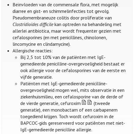
Beïnvloeden van de commensale flora, met mogelijk
diarree en gist- en schimmelinfecties tot gevolg.
Pseudomembraneuze colitis door proliferatie van
Clostridioides difficile
kan optreden na behandeling met
allerlei antibiotica, maar wordt frequenter gezien met
cefalosporines (en met penicillines, chinolonen,
lincomycine en clindamycine).
Allergische reacties:
Bij 2,5 tot 10% van de patiënten met IgE-
gemedieerde penicilline-overgevoeligheid bestaat er
ook allergie voor de cefalosporines van de eerste en
vijfde generatie.
Patiënten met IgE-gemedieerde penicilline-
overgevoeligheid mogen wel, mits observatie in een
ziekenhuismilieu, een cefalosporine van de derde of
de vierde generatie, cefuroxim
(tweede
generatie), een monobactam of een carbapenem
toegediend krijgen. Toch wordt cefuroxim in de
BAPCOC-gids gereserveerd voor patiênten met niet-
IgE-gemedieerde penicilline allergie.