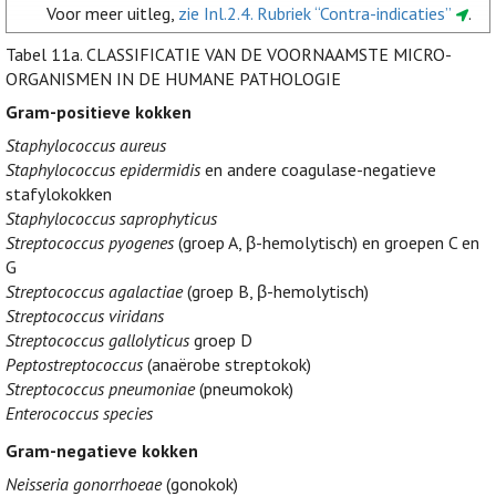
Voor meer uitleg,
zie Inl.2.4. Rubriek “Contra-indicaties”
.
Tabel 11a.
CLASSIFICATIE VAN DE VOORNAAMSTE MICRO-
ORGANISMEN IN DE HUMANE PATHOLOGIE
Gram-positieve kokken
Staphylococcus aureus
Staphylococcus epidermidis
en andere coagulase-negatieve
stafylokokken
Staphylococcus saprophyticus
Streptococcus pyogenes
(groep A, β-hemolytisch) en groepen C en
G
Streptococcus agalactiae
(groep B, β-hemolytisch)
Streptococcus viridans
Streptococcus gallolyticus
groep D
Peptostreptococcus
(anaërobe streptokok)
Streptococcus pneumoniae
(pneumokok)
Enterococcus species
Gram-negatieve kokken
Neisseria gonorrhoeae
(gonokok)