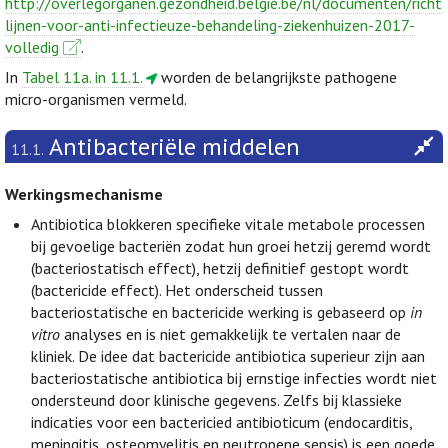
http://overlegorganen.gezondheid.belgie.be/nl/documenten/richt
lijnen-voor-anti-infectieuze-behandeling-ziekenhuizen-2017-
volledig
.
In
Tabel 11a. in 11.1.
worden de belangrijkste pathogene
micro-organismen vermeld.
Antibacteriële middelen
11.1.
Werkingsmechanisme
Antibiotica blokkeren specifieke vitale metabole processen
bij gevoelige bacteriën zodat hun groei hetzij geremd wordt
(bacteriostatisch effect), hetzij definitief gestopt wordt
(bactericide effect). Het onderscheid tussen
bacteriostatische en bactericide werking is gebaseerd op
in
vitro
analyses en is niet gemakkelijk te vertalen naar de
kliniek. De idee dat bactericide antibiotica superieur zijn aan
bacteriostatische antibiotica bij ernstige infecties wordt niet
ondersteund door klinische gegevens. Zelfs bij klassieke
indicaties voor een bactericied antibioticum (endocarditis,
meningitis, osteomyelitis en neutropene sepsis) is een goede