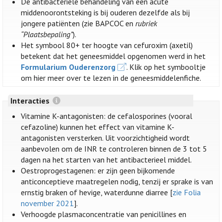
De antibacteriële behandeling van een acute
middenoorontsteking is bij ouderen dezelfde als bij
jongere patiënten (zie BAPCOC en
rubriek
“Plaatsbepaling”
).
Het symbool 80+ ter hoogte van cefuroxim (axetil)
betekent dat het geneesmiddel opgenomen werd in het
Formularium Ouderenzorg
. Klik op het symbooltje
om hier meer over te lezen in de geneesmiddelenfiche.
Interacties
Vitamine K-antagonisten: de cefalosporines (vooral
cefazoline) kunnen het effect van vitamine K-
antagonisten versterken. Uit voorzichtigheid wordt
aanbevolen om de INR te controleren binnen de 3 tot 5
dagen na het starten van het antibacterieel middel.
Oestroprogestagenen: er zijn geen bijkomende
anticonceptieve maatregelen nodig, tenzij er sprake is van
ernstig braken of hevige, waterdunne diarree [
zie Folia
november 2021
].
Verhoogde plasmaconcentratie van penicillines en