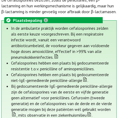
De cefalosporines bezitten, zoals de penicillines, een β-
lactamring en hun werkingsmechanisme is gelijkaardig, maar hun
β-lactamring is minder gevoelig voor afbraak door β-lactamasen.
Plaatsbepaling
In de ambulante praktijk worden cefalosporines zelden
als eerste keuze voorgeschreven. Bij een respiratoire
infectie wordt, vanuit een verantwoord
antibioticumbeleid, de voorkeur gegeven aan voldoende
hoge doses amoxicilline, effectief in >99% van alle
pneumokokkeninfecties.
Cefalosporines hebben een plaats bij gedocumenteerde
resistentie t.o.v. penicilline of aminopenicillines.
Cefalosporines hebben een plaats bij gedocumenteerde
niet-IgE-gemedieerde penicilline-allergie
.
Bij gedocumenteerde IgE-gemedieerde penicilline-allergie
zijn de cefalosporines van de eerste en vijfde generatie
geen alternatief voor penicillines. Cefuroxim (tweede
generatie) en de cefalosporines van de derde en de vierde
generatie mogen bij deze patiënten wél gebruikt worden
, mits observatie in een ziekenhuismilieu
.