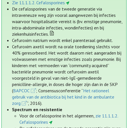
Zie 11.1.1.2. Cefalosporines
De cefalosporines van de tweede generatie via
intraveneuze weg zijn vooral aangewezen bij infecties
waarvoor hospitalisatie vereist is (bv. ernstige pneumonie,
intra-abdominale infecties, wondinfecties) en bij
ziekenhuisinfecties.
Cefuroxim natrium wordt enkel parenteraal gebruikt.
Cefuroxim axetil wordt na orale toediening slechts voor
40% geresorbeerd. Het wordt daarom niet aangeraden bij
volwassenen met ernstige infecties zoals pneumonie. Bij
kinderen met vermoeden van “community acquired”
bacteriële pneumonie wordt cefuroxim axetil
voorgesteld in geval van niet-IgE-gemedieerde
penicilline-allergie, in doses die hoger zijn dan in de SKP
(
BAPCOC
; Consensusconferentie “
Het rationeel
gebruik van de antibiotica bij het kind in de ambulante
zorg
”, 2016).
Spectrum en resistentie
Voor de cefalosporine in het algemeen,
zie 11.1.1.2.
Cefalosporines