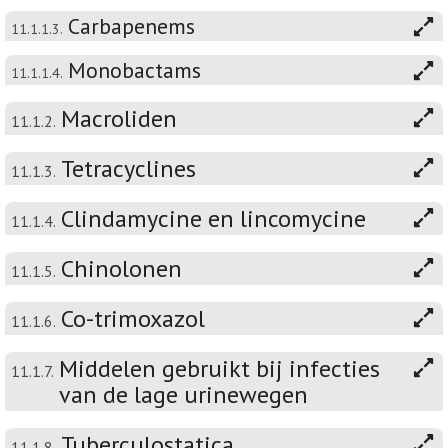
Carbapenems
11.1.1.3.
Monobactams
11.1.1.4.
Macroliden
11.1.2.
Tetracyclines
11.1.3.
Clindamycine en lincomycine
11.1.4.
Chinolonen
11.1.5.
Co-trimoxazol
11.1.6.
Middelen gebruikt bij infecties
11.1.7.
van de lage urinewegen
Tuberculostatica
11.1.8.