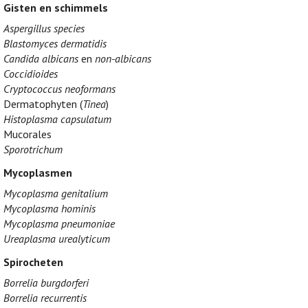
Gisten en schimmels
Aspergillus species
Blastomyces dermatidis
Candida albicans
en
non-albicans
Coccidioides
Cryptococcus neoformans
Dermatophyten (
Tinea
)
Histoplasma capsulatum
Mucorales
Sporotrichum
Mycoplasmen
Mycoplasma genitalium
Mycoplasma hominis
Mycoplasma pneumoniae
Ureaplasma urealyticum
Spirocheten
Borrelia burgdorferi
Borrelia recurrentis