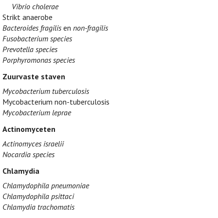
Vibrio cholerae
Strikt anaerobe
Bacteroides fragilis
en
non-fragilis
Fusobacterium species
Prevotella species
Porphyromonas species
Zuurvaste staven
Mycobacterium tuberculosis
Mycobacterium non-tuberculosis
Mycobacterium leprae
Actinomyceten
Actinomyces israelii
Nocardia species
Chlamydia
Chlamydophila pneumoniae
Chlamydophila psittaci
Chlamydia trachomatis