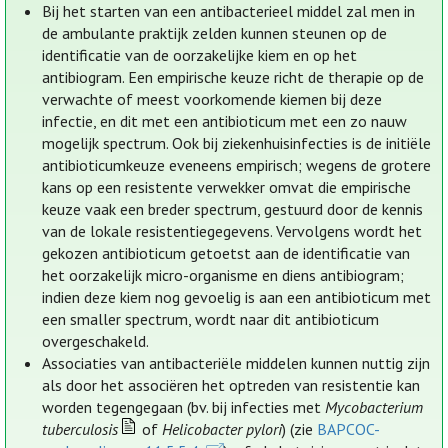
Bij het starten van een antibacterieel middel zal men in
de ambulante praktijk zelden kunnen steunen op de
identificatie van de oorzakelijke kiem en op het
antibiogram. Een empirische keuze richt de therapie op de
verwachte of meest voorkomende kiemen bij deze
infectie, en dit met een antibioticum met een zo nauw
mogelijk spectrum. Ook bij ziekenhuisinfecties is de initiële
antibioticumkeuze eveneens empirisch; wegens de grotere
kans op een resistente verwekker omvat die empirische
keuze vaak een breder spectrum, gestuurd door de kennis
van de lokale resistentiegegevens. Vervolgens wordt het
gekozen antibioticum getoetst aan de identificatie van
het oorzakelijk micro-organisme en diens antibiogram;
indien deze kiem nog gevoelig is aan een antibioticum met
een smaller spectrum, wordt naar dit antibioticum
overgeschakeld.
Associaties van antibacteriële middelen kunnen nuttig zijn
als door het associëren het optreden van resistentie kan
worden tegengegaan (bv. bij infecties met
Mycobacterium
tuberculosis
of
Helicobacter pylori
) (zie
BAPCOC-