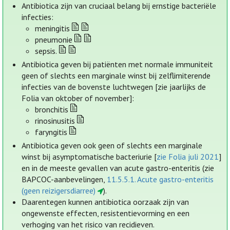
Antibiotica zijn van cruciaal belang bij ernstige bacteriële
infecties:
meningitis
pneumonie
sepsis.
Antibiotica geven bij patiënten met normale immuniteit
geen of slechts een marginale winst bij zelflimiterende
infecties van de bovenste luchtwegen [zie jaarlijks de
Folia van oktober of november]:
bronchitis
rinosinusitis
faryngitis
Antibiotica geven ook geen of slechts een marginale
winst bij asymptomatische bacteriurie [
zie Folia juli 2021
]
en in de meeste gevallen van acute gastro-enteritis (zie
BAPCOC-aanbevelingen,
11.5.5.1. Acute gastro-enteritis
(geen reizigersdiarree)
).
Daarentegen kunnen antibiotica oorzaak zijn van
ongewenste effecten, resistentievorming en een
verhoging van het risico van recidieven.