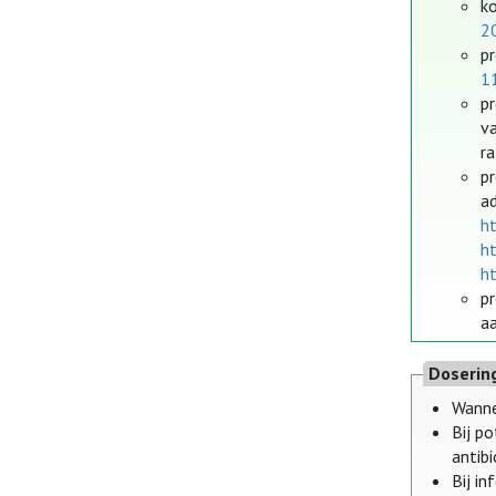
ko
2
pr
1
pr
va
ra
p
a
h
h
h
p
a
Doserin
Wanne
Bij p
antibi
Bij i