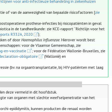
tlijnen voor anti-infectieuze behandeling in ziekenhuizen
atie of van de aanwezigheid van bepaalde risicofactoren [
zie
 postoperatieve prothese-infecties bij risicopatiënten in geval
iotica in de tandheelkunde: zie KCE-rapport “Richtlijn voor het
eports R332A, 2020
);
okken of door
Haemophilus influenzae
. Hierover wordt best
emeenschappen: voor de Vlaamse Gemeenschap, zie
ng-en-vaccinatie
; voor de Fédération Wallonie-Bruxelles, zie
eclaration-obligatoire
(Wallonië) en
ssie (bv. na orgaantransplantatie, bij HIV-patiënten met laag
en deze vermeld in dit hoofdstuk.
hoogte van organen met slechte weefselpenetratie van het
 orchi-epididymitis, kunnen producten die renaal worden