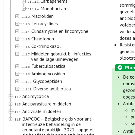
Carbapenems
11.1.1.3.
sommige
Monobactams
11.1.1.4.
gevoeli
Macroliden
11.1.2.
antibio
Tetracyclines
voldoen
11.1.3.
Clindamycine en lincomycine
werkzaa
11.1.4.
doses a
Chinolonen
11.1.5.
Resiste
Co-trimoxazol
11.1.6.
genetis
Middelen gebruikt bij infecties
11.1.7.
blootst
van de lage urinewegen
Tuberculostatica
11.1.8.
Plaa
Aminoglycosiden
11.1.9.
De to
Glycopeptiden
11.1.10.
onrus
Diverse antibiotica
11.1.11.
gezon
Antimycotica
opges
11.2.
Antibi
Antiparasitaire middelen
11.3.
me
Antivirale middelen
11.4.
p
BAPCOC – Belgische gids voor anti-
11.5.
se
infectieuze behandeling in de
ambulante praktijk - 2022 - opgelet
Antib