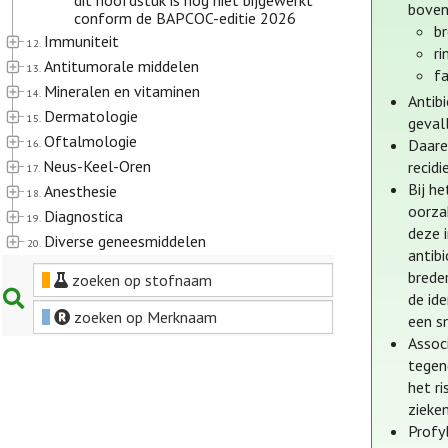
dit hoofdstuk is nog niet bijgewerkt
boven
conform de BAPCOC-editie 2026
br
Immuniteit
12.
ri
Antitumorale middelen
13.
fa
Mineralen en vitaminen
14.
Antib
Dermatologie
15.
geval
Oftalmologie
Daare
16.
Neus-Keel-Oren
recidi
17.
Bij h
Anesthesie
18.
oorza
Diagnostica
19.
deze i
Diverse geneesmiddelen
20.
antib
brede
zoeken op stofnaam
de id
zoeken op Merknaam
een s
Assoc
tegen
het r
zieken
Profyl