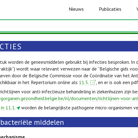
Nieuws
Publicaties
CTIES
stuk worden de geneesmiddelen gebruikt bij infecties besproken. In 
aktijk”) wordt waar relevant verwezen naar de “Belgische gids voor 
geven door de Belgische Commissie voor de Coördinatie van het Ant
schikbaar in het Repertorium online als
11.5.
, en er is ook een pd
chtlijnen voor anti-infectieuze behandeling in ziekenhuizen zijn be
egorganen.gezondheid.belgie.be/nl/documenten/richtlijnen-voor-an
 in 11.1.
worden de belangrijkste pathogene micro-organismen v
ibacteriële middelen
mechanisme