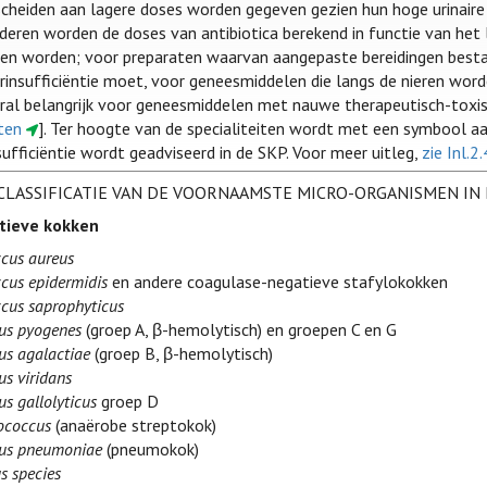
scheiden aan lagere doses worden gegeven gezien hun hoge urinaire
inderen worden de doses van antibiotica berekend in functie van he
en worden; voor preparaten waarvan aangepaste bereidingen bestaa
ierinsufficiëntie moet, voor geneesmiddelen die langs de nieren wo
oral belangrijk voor geneesmiddelen met nauwe therapeutisch-toxi
ten
]. Ter hoogte van de specialiteiten wordt met een symbool aan
sufficiëntie wordt geadviseerd in de SKP. Voor meer uitleg,
zie Inl.2
CLASSIFICATIE VAN DE VOORNAAMSTE MICRO-ORGANISMEN IN
tieve kokken
cus aureus
cus epidermidis
en andere coagulase-negatieve stafylokokken
cus saprophyticus
us pyogenes
(groep A, β-hemolytisch) en groepen C en G
us agalactiae
(groep B, β-hemolytisch)
us viridans
s gallolyticus
groep D
ococcus
(anaërobe streptokok)
cus pneumoniae
(pneumokok)
s species