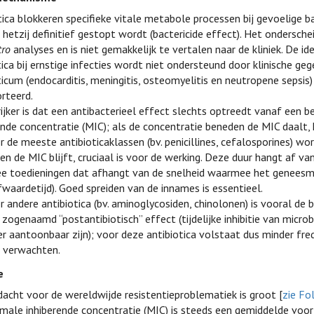
tica blokkeren specifieke vitale metabole processen bij gevoelige b
, hetzij definitief gestopt wordt (bactericide effect). Het ondersch
tro
analyses en is niet gemakkelijk te vertalen naar de kliniek. De id
tica bij ernstige infecties wordt niet ondersteund door klinische gege
ticum (endocarditis, meningitis, osteomyelitis en neutropene sepsis
rteerd.
ijker is dat een antibacterieel effect slechts optreedt vanaf een 
ende concentratie (MIC); als de concentratie beneden de MIC daalt,
r de meeste antibioticaklassen (bv. penicillines, cefalosporines) 
en de MIC blijft, cruciaal is voor de werking. Deze duur hangt af va
e toedieningen dat afhangt van de snelheid waarmee het geneesmi
fwaardetijd). Goed spreiden van de innames is essentieel.
r andere antibiotica (bv. aminoglycosiden, chinolonen) is vooral de
 zogenaamd “postantibiotisch” effect (tijdelijke inhibitie van micro
r aantoonbaar zijn); voor deze antibiotica volstaat dus minder f
 verwachten.
e
acht voor de wereldwijde resistentieproblematiek is groot [
zie Fo
male inhiberende concentratie (MIC) is steeds een gemiddelde vo