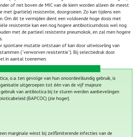
 onder of net boven de MIC van de kiem worden alleen de meest
 met (partiële) resistentie, doorgroeien. Zo kan tijdens een
n. Om dit te vermijden dient een voldoende hoge dosis met
ële resistentie kan een nog hogere antibioticumdosis wel nog
 houden met de partieel resistente pneumokok, en zal men hogere
s.
door spontane mutatie ontstaan of kan door uitwisseling van
stammen (“verworven resistentie”). Bij selectiedruk door
nel in aantal toenemen.
ca, o.a. ten gevolge van hun onoordeelkundig gebruik, is
ganisatie uitgeroepen tot één van de vijf majeure
 gebruik van antibiotica bij te sturen werden aanbevelingen
ioticabeleid (BAPCOC) (zie hoger).
en marginale winst bij zelflimiterende infecties van de