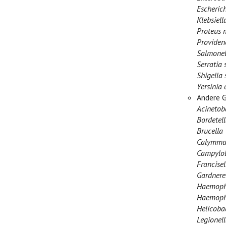
Escherich
Klebsiel
Proteus m
Providenc
Salmonel
Serratia 
Shigella 
Yersinia 
Andere 
Acinetob
Bordetell
Brucella
Calymmat
Campylob
Francisel
Gardnerel
Haemophi
Haemophi
Helicobac
Legionel