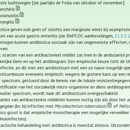
ste luchtwegen [zie jaarlijks de Folia van oktober of november]:
onchitis
nosinusitis
ryngitis
iotica geven ook geen of slechts een marginale winst bij asymptoma
len van acute gastro-enteritis (zie BAPCOC-aanbevelingen,
11.5.5.1
ntegen kunnen antibiotica oorzaak zijn van ongewenste effecten, r
even.
et starten van een antibacterieel middel zal men in de ambulante pr
kelijke kiem en op het antibiogram. Een empirische keuze richt de
nfectie, en dit met een antibioticum met een zo nauw mogelijk spect
ioticumkeuze eveneens empirisch; wegens de grotere kans op een r
r spectrum, gestuurd door de kennis van de lokale resistentiegege
entificatie van het oorzakelijk micro-organisme en diens antibiogra
maller spectrum, wordt naar dit antibioticum overgeschakeld.
iaties van antibacteriële middelen kunnen nuttig zijn als door het 
gegaan (bv. bij infecties met
Mycobacterium tuberculosis
of
Helic
isico groot is dat empirische monotherapie een mogelijke verwekker 
huisinfecties).
actische behandeling met antibiotica is meestal zinloos. Uitzonderi