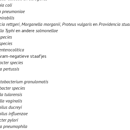
ia coli
la pneumoniae
irabilis
ia rettgeri
,
Morganella morganii
,
Proteus vulgaris
en
Providencia stuar
la Typhi
en andere
salmonellae
species
species
enterocolitica
Gram-negatieve staafjes
acter species
a pertussis
obacterium granulomatis
acter species
la tularensis
la vaginalis
lus ducreyi
lus influenzae
ter pylori
la pneumophila