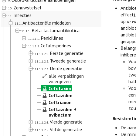
Osteo-articulaire aandoeningen
9.
Zenuwstelsel
Antibio
10.
effect)
Infecties
11.
op
in vi
Antibacteriële middelen
11.1.
antibio
Bèta-lactamantibiotica
11.1.1.
antibio
Penicillines
11.1.1.1.
gerappo
Cefalosporines
11.1.1.2.
Belangr
Eerste generatie
11.1.1.2.1.
inhiber
Tweede generatie
Voo
11.1.1.2.2.
bov
Derde generatie
11.1.1.2.3.
twe
alle verpakkingen
weergeven
hal
Voo
Cefotaxim
een
Ceftazidim
mee
Ceftriaxon
zou
Ceftazidim +
avibactam
Resistenti
Vierde generatie
11.1.1.2.4.
De aand
Vijfde generatie
11.1.1.2.5.
De mini