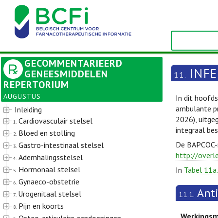
GECOMMENTARIEERD
INFE
GENEESMIDDELEN
11.
REPERTORIUM
AUGUSTUS
In dit hoofd
ambulante pr
Inleiding
2026), uitge
Cardiovasculair stelsel
1.
integraal be
Bloed en stolling
2.
De BAPCOC-ri
Gastro-intestinaal stelsel
3.
http://overl
Ademhalingsstelsel
4.
Hormonaal stelsel
In
Tabel 11a.
5.
Gynaeco-obstetrie
6.
Ant
Urogenitaal stelsel
11.1.
7.
Pijn en koorts
8.
Werkings