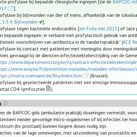
rte profylaxe bij bepaalde chirurgische ingrepen [zie de
BAPCOC-rich
017
];
ofylaxe bij bijtwonden van dier of mens, afhankelijk van de lokalis
1.5.3.4. Bijtwonden
];
ofylaxe tegen bacteriële endocarditis [
zie Folia mei 2023
] of late
n bepaalde ingrepen; in verband met profylactisch gebruik van antib
tioneel voorschrijven van antibiotica in de tandartspraktijk” (
KCE R
rofylaxe bij contact met patiënten met meningitis door meningok
dvies gevraagd bij de diensten infectieziektebestrijding van de G
ttps://www.departementzorg.be/nl/contact-infectieziektebestrijdi
ttps://www.aviq.be/fr/prevention-maladies/maladies-infectieuses/d
ttps://matra.sciensano.be/Bru/index.htm
(Brussel).
rofylaxe bij geselecteerde patiënten met een ernstige immunosuppre
antal CD4-lymfocyten
).
g
er de BAPCOC-gids (ambulante praktijk) doseringen vermeldt, word
otentieel minder gevoelige micro-organismen of bij infecties ter 
oticum (bv. prostaat) kunnen hogere doses nodig zijn.
nfecties van de lage urinewegen, met uitzondering van prostatitis en