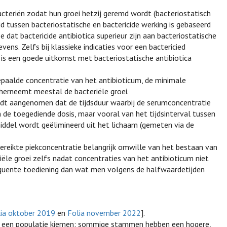
acteriën zodat hun groei hetzij geremd wordt (bacteriostatisch
eid tussen bacteriostatische en bactericide werking is gebaseerd
ee dat bactericide antibiotica superieur zijn aan bacteriostatische
vens. Zelfs bij klassieke indicaties voor een bactericied
) is een goede uitkomst met bacteriostatische antibiotica
bepaalde concentratie van het antibioticum, de minimale
 herneemt meestal de bacteriële groei.
wordt aangenomen dat de tijdsduur waarbij de serumconcentratie
n de toegediende dosis, maar vooral van het tijdsinterval tussen
ddel wordt geëlimineerd uit het lichaam (gemeten via de
 bereikte piekconcentratie belangrijk omwille van het bestaan van
biële groei zelfs nadat concentraties van het antibioticum niet
requente toediening dan wat men volgens de halfwaardetijden
lia oktober 2019
en
Folia november 2022
].
or een populatie kiemen: sommige stammen hebben een hogere,