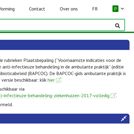
Vorming
Contact
Over ons
FR
P
de rubrieken Plaatsbepaling (“Voornaamste indicaties voor de
anti-infectieuze behandeling in de ambulante praktijk” (editie
ibioticabeleid (BAPCOC). De BAPCOC-gids ambulante praktijk is
f versie beschikbaar: klik
hier
.
schikbaar via
ti-infectieuze-behandeling-ziekenhuizen-2017-volledig
.
ermeld.