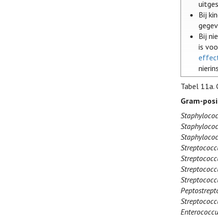
uitge
Bij k
gegev
Bij n
is vo
effec
nierin
Tabel 11a.
Gram-posi
Staphylococ
Staphylococ
Staphylococ
Streptococc
Streptococc
Streptococc
Streptococcu
Peptostrept
Streptococ
Enterococcu