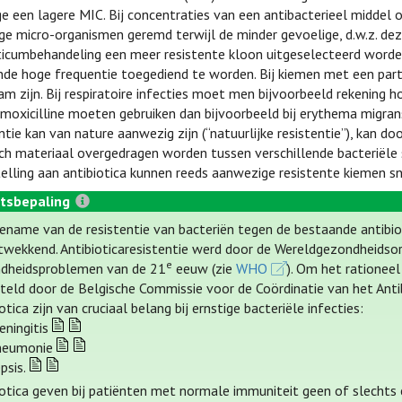
 een lagere MIC. Bij concentraties van een antibacterieel middel
ge micro-organismen geremd terwijl de minder gevoelige, d.w.z. deze
ticumbehandeling een meer resistente kloon uitgeselecteerd worde
de hoge frequentie toegediend te worden. Bij kiemen met een parti
m zijn. Bij respiratoire infecties moet men bijvoorbeeld rekening
moxicilline moeten gebruiken dan bijvoorbeeld bij erythema migran
ntie kan van nature aanwezig zijn (“natuurlijke resistentie”), kan 
ch materiaal overgedragen worden tussen verschillende bacteriële 
elling aan antibiotica kunnen reeds aanwezige resistente kiemen s
tsbepaling
ename van de resistentie van bacteriën tegen de bestaande antibioti
twekkend. Antibioticaresistentie werd door de Wereldgezondheidsor
e
dheidsproblemen van de 21
eeuw (zie
WHO
). Om het rationeel
teld door de Belgische Commissie voor de Coördinatie van het Antib
otica zijn van cruciaal belang bij ernstige bacteriële infecties:
ningitis
neumonie
psis.
iotica geven bij patiënten met normale immuniteit geen of slechts e