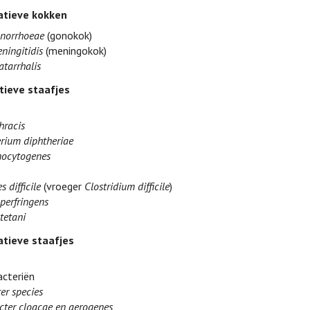
tieve kokken
onorrhoeae
(gonokok)
ningitidis
(meningokok)
atarrhalis
tieve staafjes
hracis
rium diphtheriae
nocytogenes
s difficile
(vroeger
Clostridium difficile
)
perfringens
tetani
tieve staafjes
cteriën
er species
cter cloacae en aerogenes