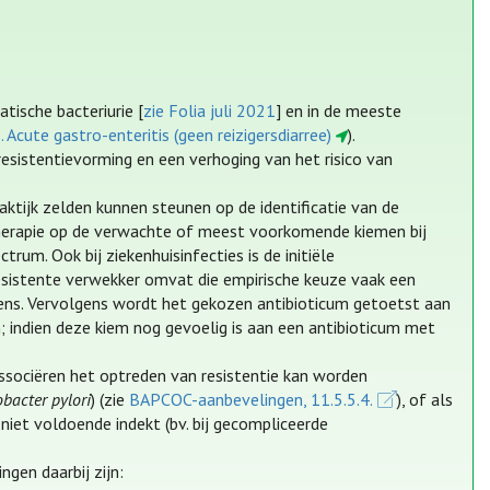
tische bacteriurie [
zie Folia juli 2021
] en in de meeste
. Acute gastro-enteritis (geen reizigersdiarree)
).
esistentievorming en een verhoging van het risico van
aktijk zelden kunnen steunen op de identificatie van de
 therapie op de verwachte of meest voorkomende kiemen bij
rum. Ook bij ziekenhuisinfecties is de initiële
esistente verwekker omvat die empirische keuze vaak een
vens. Vervolgens wordt het gekozen antibioticum getoetst aan
m; indien deze kiem nog gevoelig is aan een antibioticum met
associëren het optreden van resistentie kan worden
obacter pylori
) (zie
BAPCOC-aanbevelingen, 11.5.5.4.
), of als
niet voldoende indekt (bv. bij gecompliceerde
ngen daarbij zijn: