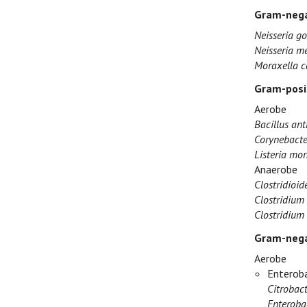
Gram-nega
Neisseria g
Neisseria me
Moraxella c
Gram-posi
Aerobe
Bacillus ant
Corynebacte
Listeria mo
Anaerobe
Clostridioide
Clostridium 
Clostridium 
Gram-nega
Aerobe
Enteroba
Citrobact
Enteroba