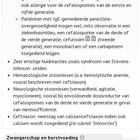
ook allergie voor de cefalosporines van de eerste en
vijfde generatie.
Patiënten met IgE-gemedieerde penicilline-
overgevoeligheid mogen wel, mits observatie in een
ziekenhuismilieu, een cefalosporine van de derde of
de vierde generatie, cefuroxim
(tweede
generatie), een monobactam of een carbapenem
toegediend krijgen.
Zeer ernstige huidreacties zoals syndroom van Stevens-
Johnson: zelden.
Hematologische stoornissen (o.a. hemolytische anemie,
vooral beschreven met ceftriaxon).
Neurologische stoornissen (verwardheid, agitatie,
myoclonieën), vooral bij onvoldoende dosisreductie van
cefalosporines van de derde en vierde generatie in geval
van nierinsufficiëntie.
Ceftriaxon: neerslag van calciumceftriaxon indien ook
calcium wordt toegediend (
zie rubriek “Interacties”
).
Zwangerschap en borstvoeding