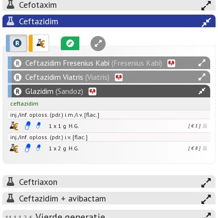
Cefotaxim
Ceftazidim
Ceftazidim Fresenius Kabi
(Fresenius Kabi)
Ceftazidim Viatris
(Viatris)
Glazidim
(Sandoz)
ceftazidim
inj./inf. oploss. (pdr.) i.m./i.v. [flac.]
1 x
1
g
H.G.
[ € 5 ]
inj./inf. oploss. (pdr.) i.v. [flac.]
1 x
2
g
H.G.
[ € 8 ]
Ceftriaxon
Ceftazidim + avibactam
Vierde generatie