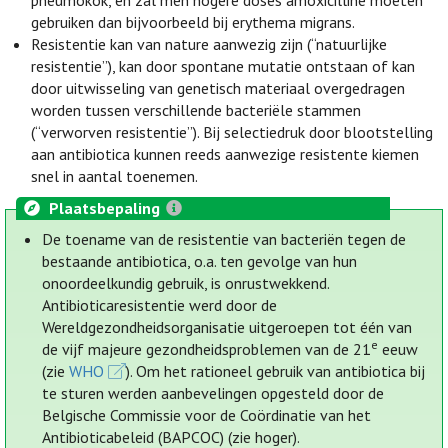
pneumokok, en zal men hogere doses amoxicilline moeten
gebruiken dan bijvoorbeeld bij erythema migrans.
Resistentie kan van nature aanwezig zijn (“natuurlijke
resistentie”), kan door spontane mutatie ontstaan of kan
door uitwisseling van genetisch materiaal overgedragen
worden tussen verschillende bacteriële stammen
(“verworven resistentie”). Bij selectiedruk door blootstelling
aan antibiotica kunnen reeds aanwezige resistente kiemen
snel in aantal toenemen.
Plaatsbepaling
De toename van de resistentie van bacteriën tegen de
bestaande antibiotica, o.a. ten gevolge van hun
onoordeelkundig gebruik, is onrustwekkend.
Antibioticaresistentie werd door de
Wereldgezondheidsorganisatie uitgeroepen tot één van
e
de vijf majeure gezondheidsproblemen van de 21
eeuw
(zie
WHO
). Om het rationeel gebruik van antibiotica bij
te sturen werden aanbevelingen opgesteld door de
Belgische Commissie voor de Coördinatie van het
Antibioticabeleid (BAPCOC) (zie hoger).