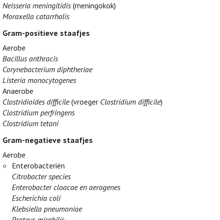
Neisseria meningitidis
(meningokok)
Moraxella catarrhalis
Gram-positieve staafjes
Aerobe
Bacillus anthracis
Corynebacterium diphtheriae
Listeria monocytogenes
Anaerobe
Clostridioides difficile
(vroeger
Clostridium difficile
)
Clostridium perfringens
Clostridium tetani
Gram-negatieve staafjes
Aerobe
Enterobacteriën
Citrobacter species
Enterobacter cloacae en aerogenes
Escherichia coli
Klebsiella pneumoniae
Proteus mirabilis