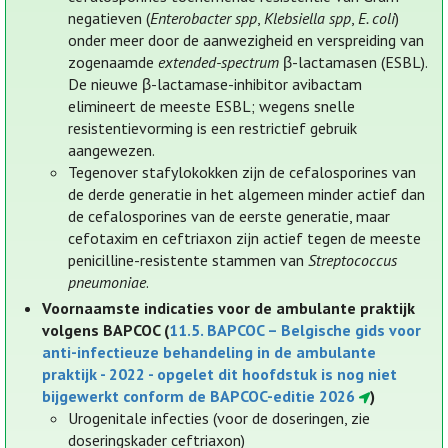
negatieven (
Enterobacter
spp
,
Klebsiella
spp
,
E. coli
)
onder meer door de aanwezigheid en verspreiding van
zogenaamde
extended-spectrum
β-lactamasen (ESBL).
De nieuwe β-lactamase-inhibitor avibactam
elimineert de meeste ESBL; wegens snelle
resistentievorming is een restrictief gebruik
aangewezen.
Tegenover stafylokokken zijn de cefalosporines van
de derde generatie in het algemeen minder actief dan
de cefalosporines van de eerste generatie, maar
cefotaxim en ceftriaxon zijn actief tegen de meeste
penicilline-resistente stammen van
Streptococcus
pneumoniae
.
Voornaamste indicaties voor de ambulante praktijk
volgens BAPCOC (
11.5. BAPCOC – Belgische gids voor
anti-infectieuze behandeling in de ambulante
praktijk - 2022 - opgelet dit hoofdstuk is nog niet
bijgewerkt conform de BAPCOC-editie 2026
)
Urogenitale infecties (voor de doseringen, zie
doseringskader ceftriaxon)