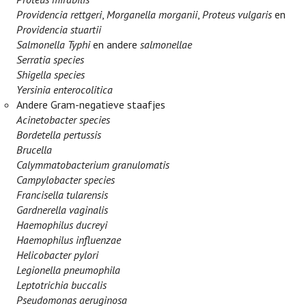
Providencia rettgeri
,
Morganella morganii
,
Proteus vulgaris
en
Providencia stuartii
Salmonella Typhi
en andere
salmonellae
Serratia species
Shigella species
Yersinia enterocolitica
Andere Gram-negatieve staafjes
Acinetobacter species
Bordetella pertussis
Brucella
Calymmatobacterium granulomatis
Campylobacter species
Francisella tularensis
Gardnerella vaginalis
Haemophilus ducreyi
Haemophilus influenzae
Helicobacter pylori
Legionella pneumophila
Leptotrichia buccalis
Pseudomonas aeruginosa