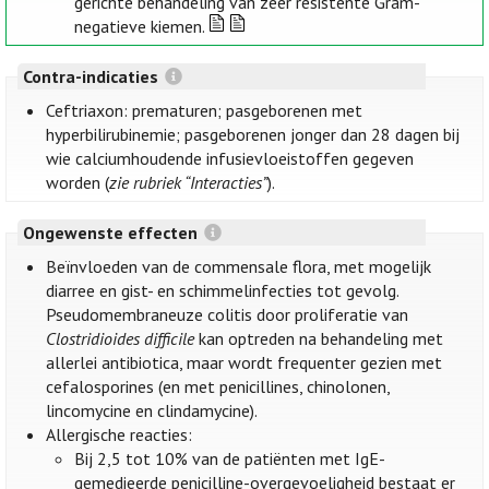
gerichte behandeling van zeer resistente Gram-
negatieve kiemen.
Contra-indicaties
Ceftriaxon: prematuren; pasgeborenen met
hyperbilirubinemie; pasgeborenen jonger dan 28 dagen bij
wie calciumhoudende infusievloeistoffen gegeven
worden (
zie rubriek “Interacties”
).
Ongewenste effecten
Beïnvloeden van de commensale flora, met mogelijk
diarree en gist- en schimmelinfecties tot gevolg.
Pseudomembraneuze colitis door proliferatie van
Clostridioides difficile
kan optreden na behandeling met
allerlei antibiotica, maar wordt frequenter gezien met
cefalosporines (en met penicillines, chinolonen,
lincomycine en clindamycine).
Allergische reacties:
Bij 2,5 tot 10% van de patiënten met IgE-
gemedieerde penicilline-overgevoeligheid bestaat er