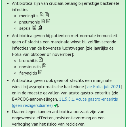
Antibiotica zijn van cruciaal belang bij ernstige bacteriële
infecties:
meningitis
pneumonie
sepsis.
Antibiotica geven bij patiënten met normale immuniteit
geen of slechts een marginale winst bij zelflimiterende
infecties van de bovenste luchtwegen [zie jaarlijks de
Folia van oktober of november]:
bronchitis
rinosinusitis
faryngitis
Antibiotica geven ook geen of slechts een marginale
winst bij asymptomatische bacteriurie [
zie Folia juli 2021
]
en in de meeste gevallen van acute gastro-enteritis (zie
BAPCOC-aanbevelingen,
11.5.5.1. Acute gastro-enteritis
(geen reizigersdiarree)
).
Daarentegen kunnen antibiotica oorzaak zijn van
ongewenste effecten, resistentievorming en een
verhoging van het risico van recidieven.