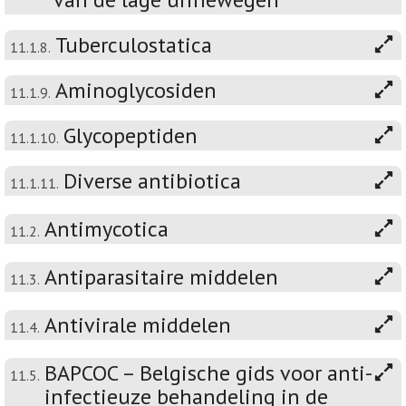
Tuberculostatica
11.1.8.
Aminoglycosiden
11.1.9.
Glycopeptiden
11.1.10.
Diverse antibiotica
11.1.11.
Antimycotica
11.2.
Antiparasitaire middelen
11.3.
Antivirale middelen
11.4.
BAPCOC – Belgische gids voor anti-
11.5.
infectieuze behandeling in de