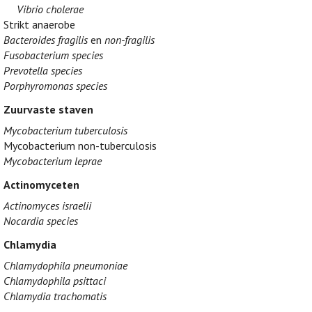
Vibrio cholerae
Strikt anaerobe
Bacteroides fragilis
en
non-fragilis
Fusobacterium species
Prevotella species
Porphyromonas species
Zuurvaste staven
Mycobacterium tuberculosis
Mycobacterium non-tuberculosis
Mycobacterium leprae
Actinomyceten
Actinomyces israelii
Nocardia species
Chlamydia
Chlamydophila pneumoniae
Chlamydophila psittaci
Chlamydia trachomatis