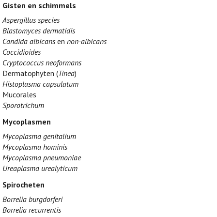
Gisten en schimmels
Aspergillus species
Blastomyces dermatidis
Candida albicans
en
non-albicans
Coccidioides
Cryptococcus neoformans
Dermatophyten (
Tinea
)
Histoplasma capsulatum
Mucorales
Sporotrichum
Mycoplasmen
Mycoplasma genitalium
Mycoplasma hominis
Mycoplasma pneumoniae
Ureaplasma urealyticum
Spirocheten
Borrelia burgdorferi
Borrelia recurrentis