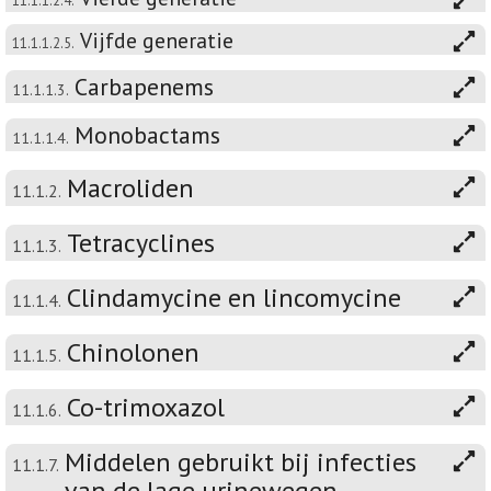
11.1.1.2.4.
Vijfde generatie
11.1.1.2.5.
Carbapenems
11.1.1.3.
Monobactams
11.1.1.4.
Macroliden
11.1.2.
Tetracyclines
11.1.3.
Clindamycine en lincomycine
11.1.4.
Chinolonen
11.1.5.
Co-trimoxazol
11.1.6.
Middelen gebruikt bij infecties
11.1.7.
van de lage urinewegen