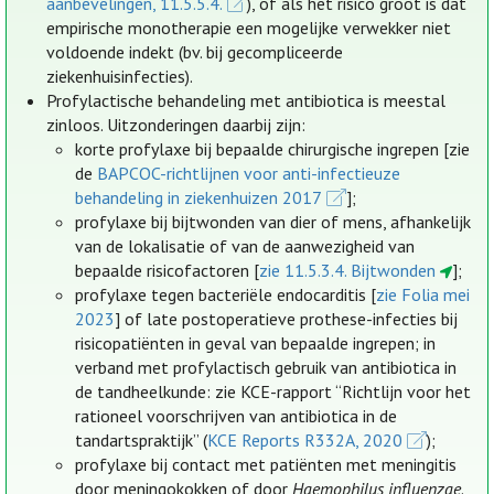
aanbevelingen, 11.5.5.4.
), of als het risico groot is dat
empirische monotherapie een mogelijke verwekker niet
voldoende indekt (bv. bij gecompliceerde
ziekenhuisinfecties).
Profylactische behandeling met antibiotica is meestal
zinloos. Uitzonderingen daarbij zijn:
korte profylaxe bij bepaalde chirurgische ingrepen [zie
de
BAPCOC-richtlijnen voor anti-infectieuze
behandeling in ziekenhuizen 2017
];
profylaxe bij bijtwonden van dier of mens, afhankelijk
van de lokalisatie of van de aanwezigheid van
bepaalde risicofactoren [
zie 11.5.3.4. Bijtwonden
];
profylaxe tegen bacteriële endocarditis [
zie Folia mei
2023
] of late postoperatieve prothese-infecties bij
risicopatiënten in geval van bepaalde ingrepen; in
verband met profylactisch gebruik van antibiotica in
de tandheelkunde: zie KCE-rapport “Richtlijn voor het
rationeel voorschrijven van antibiotica in de
tandartspraktijk” (
KCE Reports R332A, 2020
);
profylaxe bij contact met patiënten met meningitis
door meningokokken of door
Haemophilus influenzae
.