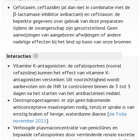
Cefotaxim, ceftazidim (al dan niet in combinatie met de
β-lactamase-inhibitor avibactam) en ceftriaxon: de
beperkte gegevens over gebruik van deze preparaten
tijdens de zwangerschap zijn geruststellend. Geen
aanwijzingen van aangeboren afwijkingen of andere
nadelige effecten bij het kind op basis van onze bronnen.
Interacties
Vitamine K-antagonisten: de cefalosporines (vooral
cefazoline) kunnen het effect van vitamine K-
antagonisten versterken. Uit voorzichtigheid wordt
aanbevolen om de INR te controleren binnen de 3 tot 5
dagen na het starten van het antibacterieel middel.
Oestroprogestagenen: er zijn geen bijkomende
anticonceptieve maatregelen nodig, tenzij er sprake is van
ernstig braken of hevige, waterdunne diarree [
zie Folia
november 2021
].
Verhoogde plasmaconcentratie van penicillines en
bepaalde cefalosporines door verminderde renale excretie