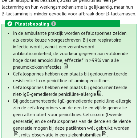
De cefalosporines bezitten, zoals de penicillines, een β-
lactamring en hun werkingsmechanisme is gelijkaardig, maar hun
β-lactamring is minder gevoelig voor afbraak door β-lactamasen.
Plaatsbepaling
In de ambulante praktijk worden cefalosporines zelden
als eerste keuze voorgeschreven. Bij een respiratoire
infectie wordt, vanuit een verantwoord
antibioticumbeleid, de voorkeur gegeven aan voldoende
hoge doses amoxicilline, effectief in >99% van alle
pneumokokkeninfecties.
Cefalosporines hebben een plaats bij gedocumenteerde
resistentie t.o.v. penicilline of aminopenicillines.
Cefalosporines hebben een plaats bij gedocumenteerde
niet-IgE-gemedieerde penicilline-allergie
.
Bij gedocumenteerde IgE-gemedieerde penicilline-allergie
zijn de cefalosporines van de eerste en vijfde generatie
geen alternatief voor penicillines. Cefuroxim (tweede
generatie) en de cefalosporines van de derde en de vierde
generatie mogen bij deze patiënten wél gebruikt worden
, mits observatie in een ziekenhuismilieu
.