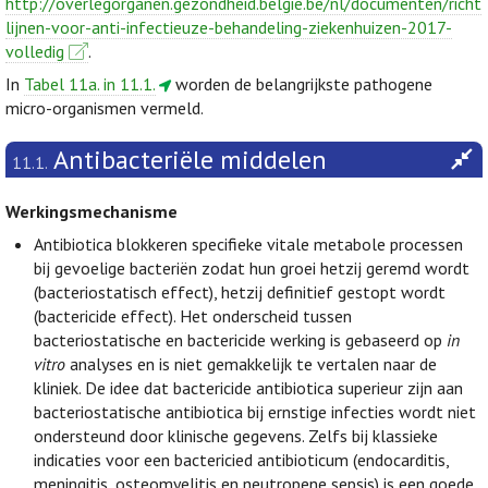
http://overlegorganen.gezondheid.belgie.be/nl/documenten/richt
lijnen-voor-anti-infectieuze-behandeling-ziekenhuizen-2017-
volledig
.
In
Tabel 11a. in 11.1.
worden de belangrijkste pathogene
micro-organismen vermeld.
Antibacteriële middelen
11.1.
Werkingsmechanisme
Antibiotica blokkeren specifieke vitale metabole processen
bij gevoelige bacteriën zodat hun groei hetzij geremd wordt
(bacteriostatisch effect), hetzij definitief gestopt wordt
(bactericide effect). Het onderscheid tussen
bacteriostatische en bactericide werking is gebaseerd op
in
vitro
analyses en is niet gemakkelijk te vertalen naar de
kliniek. De idee dat bactericide antibiotica superieur zijn aan
bacteriostatische antibiotica bij ernstige infecties wordt niet
ondersteund door klinische gegevens. Zelfs bij klassieke
indicaties voor een bactericied antibioticum (endocarditis,
meningitis, osteomyelitis en neutropene sepsis) is een goede