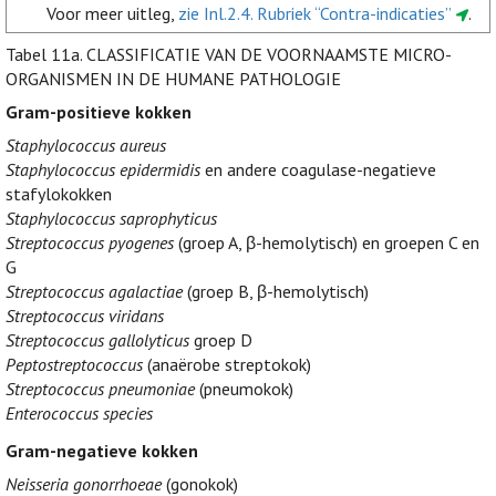
Voor meer uitleg,
zie Inl.2.4. Rubriek “Contra-indicaties”
.
Tabel 11a.
CLASSIFICATIE VAN DE VOORNAAMSTE MICRO-
ORGANISMEN IN DE HUMANE PATHOLOGIE
Gram-positieve kokken
Staphylococcus aureus
Staphylococcus epidermidis
en andere coagulase-negatieve
stafylokokken
Staphylococcus saprophyticus
Streptococcus pyogenes
(groep A, β-hemolytisch) en groepen C en
G
Streptococcus agalactiae
(groep B, β-hemolytisch)
Streptococcus viridans
Streptococcus gallolyticus
groep D
Peptostreptococcus
(anaërobe streptokok)
Streptococcus pneumoniae
(pneumokok)
Enterococcus species
Gram-negatieve kokken
Neisseria gonorrhoeae
(gonokok)