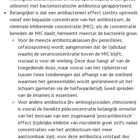
uitkomst met bacteriostatische antibiotica gerapporteerd.
Belangrijker is dat een antibacterieel effect slechts optreedt
vanaf een bepaalde concentratie van het antibioticum, de
minimale inhiberende concentratie (MIC); als de concentratie
beneden de MIC daalt, herneemt meestal de bacteriële groei.
Voor de meeste antibioticaklassen (bv. penicillines,
cefalosporines) wordt aangenomen dat de tijdsduur
waarbij de serumconcentratie boven de MIC blijft,
cruciaal is voor de werking. Deze duur hangt af van de
toegediende dosis, maar vooral van het tijdsinterval
tussen twee toedieningen dat afhangt van de snelheid
waarmee het geneesmiddel wordt geëlimineerd uit het
lichaam (gemeten via de halfwaardetijd). Goed spreiden
van de innames is essentieel.
Voor andere antibiotica (bv. aminoglycosiden, chinolonen)
is vooral de bereikte piekconcentratie belangrijk omwille
van het bestaan van een zogenaamd “postantibiotisch”
effect (tijdelijke inhibitie van microbiële groei zelfs nadat
concentraties van het antibioticum niet meer
aantoonbaar zijn); voor deze antibiotica volstaat dus