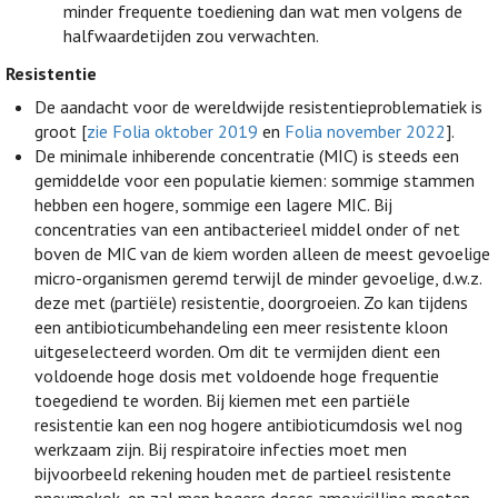
minder frequente toediening dan wat men volgens de
halfwaardetijden zou verwachten.
Resistentie
De aandacht voor de wereldwijde resistentieproblematiek is
groot [
zie Folia oktober 2019
en
Folia november 2022
].
De minimale inhiberende concentratie (MIC) is steeds een
gemiddelde voor een populatie kiemen: sommige stammen
hebben een hogere, sommige een lagere MIC. Bij
concentraties van een antibacterieel middel onder of net
boven de MIC van de kiem worden alleen de meest gevoelige
micro-organismen geremd terwijl de minder gevoelige, d.w.z.
deze met (partiële) resistentie, doorgroeien. Zo kan tijdens
een antibioticumbehandeling een meer resistente kloon
uitgeselecteerd worden. Om dit te vermijden dient een
voldoende hoge dosis met voldoende hoge frequentie
toegediend te worden. Bij kiemen met een partiële
resistentie kan een nog hogere antibioticumdosis wel nog
werkzaam zijn. Bij respiratoire infecties moet men
bijvoorbeeld rekening houden met de partieel resistente