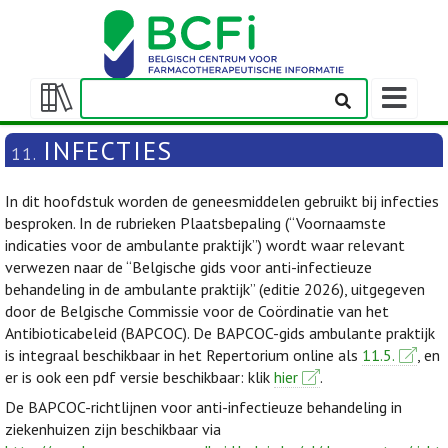
Weergeven
navigatieba
Weergeven/verbergen
inhoudstafel
INFECTIES
11.
In dit hoofdstuk worden de geneesmiddelen gebruikt bij infecties
besproken. In de rubrieken Plaatsbepaling (“Voornaamste
indicaties voor de ambulante praktijk”) wordt waar relevant
verwezen naar de “Belgische gids voor anti-infectieuze
behandeling in de ambulante praktijk” (editie 2026), uitgegeven
door de Belgische Commissie voor de Coördinatie van het
Antibioticabeleid (BAPCOC). De BAPCOC-gids ambulante praktijk
is integraal beschikbaar in het Repertorium online als
11.5.
, en
er is ook een pdf versie beschikbaar: klik
hier
.
De BAPCOC-richtlijnen voor anti-infectieuze behandeling in
ziekenhuizen zijn beschikbaar via