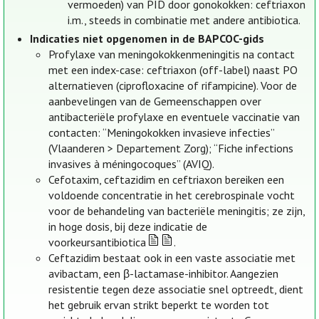
vermoeden) van PID door gonokokken: ceftriaxon
i.m., steeds in combinatie met andere antibiotica.
Indicaties niet opgenomen in de BAPCOC-gids
Profylaxe van meningokokkenmeningitis na contact
met een index-case: ceftriaxon (off-label) naast PO
alternatieven (ciprofloxacine of rifampicine). Voor de
aanbevelingen van de Gemeenschappen over
antibacteriële profylaxe en eventuele vaccinatie van
contacten: “Meningokokken invasieve infecties”
(Vlaanderen > Departement Zorg); “Fiche infections
invasives à méningocoques” (AVIQ).
Cefotaxim, ceftazidim en ceftriaxon bereiken een
voldoende concentratie in het cerebrospinale vocht
voor de behandeling van bacteriële meningitis; ze zijn,
in hoge dosis, bij deze indicatie de
voorkeursantibiotica
.
Ceftazidim bestaat ook in een vaste associatie met
avibactam, een β-lactamase-inhibitor. Aangezien
resistentie tegen deze associatie snel optreedt, dient
het gebruik ervan strikt beperkt te worden tot