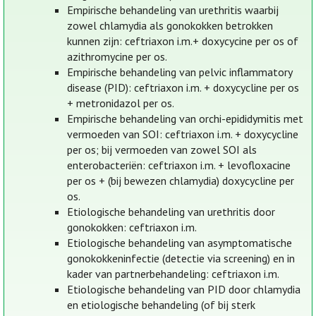
Empirische behandeling van urethritis waarbij
zowel chlamydia als gonokokken betrokken
kunnen zijn: ceftriaxon i.m.+ doxycycine per os of
azithromycine per os.
Empirische behandeling van pelvic inflammatory
disease (PID): ceftriaxon i.m. + doxycycline per os
+ metronidazol per os.
Empirische behandeling van orchi-epididymitis met
vermoeden van SOI: ceftriaxon i.m. + doxycycline
per os; bij vermoeden van zowel SOI als
enterobacteriën: ceftriaxon i.m. + levofloxacine
per os + (bij bewezen chlamydia) doxycycline per
os.
Etiologische behandeling van urethritis door
gonokokken: ceftriaxon i.m.
Etiologische behandeling van asymptomatische
gonokokkeninfectie (detectie via screening) en in
kader van partnerbehandeling: ceftriaxon i.m.
Etiologische behandeling van PID door chlamydia
en etiologische behandeling (of bij sterk