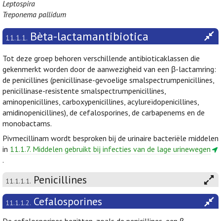
Leptospira
Treponema pallidum
Bèta-lactamantibiotica
11.1.1.
Tot deze groep behoren verschillende antibioticaklassen die
gekenmerkt worden door de aanwezigheid van een β-lactamring:
de penicillines (penicillinase-gevoelige smalspectrumpenicillines,
penicillinase-resistente smalspectrumpenicillines,
aminopenicillines, carboxypenicillines, acylureïdopenicillines,
amidinopenicillines), de cefalosporines, de carbapenems en de
monobactams.
Pivmecillinam wordt besproken bij de urinaire bacteriële middelen
in
11.1.7. Middelen gebruikt bij infecties van de lage urinewegen
.
Penicillines
11.1.1.1.
Cefalosporines
11.1.1.2.