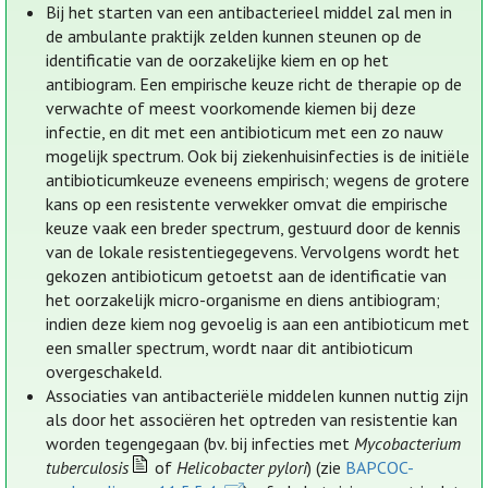
Bij het starten van een antibacterieel middel zal men in
de ambulante praktijk zelden kunnen steunen op de
identificatie van de oorzakelijke kiem en op het
antibiogram. Een empirische keuze richt de therapie op de
verwachte of meest voorkomende kiemen bij deze
infectie, en dit met een antibioticum met een zo nauw
mogelijk spectrum. Ook bij ziekenhuisinfecties is de initiële
antibioticumkeuze eveneens empirisch; wegens de grotere
kans op een resistente verwekker omvat die empirische
keuze vaak een breder spectrum, gestuurd door de kennis
van de lokale resistentiegegevens. Vervolgens wordt het
gekozen antibioticum getoetst aan de identificatie van
het oorzakelijk micro-organisme en diens antibiogram;
indien deze kiem nog gevoelig is aan een antibioticum met
een smaller spectrum, wordt naar dit antibioticum
overgeschakeld.
Associaties van antibacteriële middelen kunnen nuttig zijn
als door het associëren het optreden van resistentie kan
worden tegengegaan (bv. bij infecties met
Mycobacterium
tuberculosis
of
Helicobacter pylori
) (zie
BAPCOC-