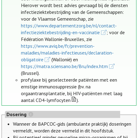
Hierover wordt best advies gevraagd bij de diensten
infectieziektebestrijding van de Gemeenschappen:
voor de Vlaamse Gemeenschap, zie
https://www.departementzorg.be/nl/contact-
infectieziektebestrijding-en-vaccinatie
; voor de
Fédération Wallonie-Bruxelles, zie
https://www.aviq.be/fr/prevention-
maladies/maladies-infectieuses/declaration-
obligatoire
(Wallonië) en
https://matra.sciensano.be/Bru/index.htm
(Brussel).
profylaxe bij geselecteerde patiënten met een
ernstige immunosuppressie (bv. na
orgaantransplantatie, bij HIV-patiënten met laag
aantal CD4-lymfocyten
).
Dosering
Wanneer de BAPCOC-gids (ambulante praktijk) doseringen
vermeldt, worden deze vermeld in dit hoofdstuk.
Bij potentieel minder gevoelige micro-organismen of bij