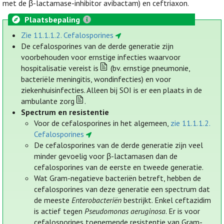
met de β-lactamase-inhibitor avibactam) en ceftriaxon.
Plaatsbepaling
Zie 11.1.1.2. Cefalosporines
De cefalosporines van de derde generatie zijn
voorbehouden voor ernstige infecties waarvoor
hospitalisatie vereist is
(bv. ernstige pneumonie,
bacteriële meningitis, wondinfecties) en voor
ziekenhuisinfecties. Alleen bij SOI is er een plaats in de
ambulante zorg
.
Spectrum en resistentie
Voor de cefalosporines in het algemeen,
zie 11.1.1.2.
Cefalosporines
De cefalosporines van de derde generatie zijn veel
minder gevoelig voor β-lactamasen dan de
cefalosporines van de eerste en tweede generatie.
Wat Gram-negatieve bacteriën betreft, hebben de
cefalosporines van deze generatie een spectrum dat
de meeste
Enterobacteriën
bestrijkt. Enkel ceftazidim
is actief tegen
Pseudomonas aeruginosa
. Er is voor
cefalosporines toenemende resistentie van Gram-