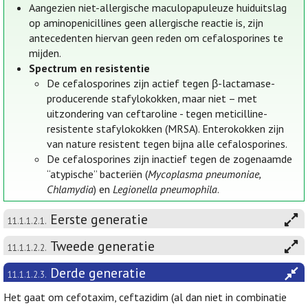
Aangezien niet-allergische maculopapuleuze huiduitslag
op aminopenicillines geen allergische reactie is, zijn
antecedenten hiervan geen reden om cefalosporines te
mijden.
Spectrum en resistentie
De cefalosporines zijn actief tegen β-lactamase-
producerende stafylokokken, maar niet – met
uitzondering van ceftaroline - tegen meticilline-
resistente stafylokokken (MRSA). Enterokokken zijn
van nature resistent tegen bijna alle cefalosporines.
De cefalosporines zijn inactief tegen de zogenaamde
“atypische” bacteriën (
Mycoplasma pneumoniae,
Chlamydia
) en
Legionella pneumophila
.
Eerste generatie
11.1.1.2.1.
Tweede generatie
11.1.1.2.2.
Derde generatie
11.1.1.2.3.
Het gaat om cefotaxim, ceftazidim (al dan niet in combinatie