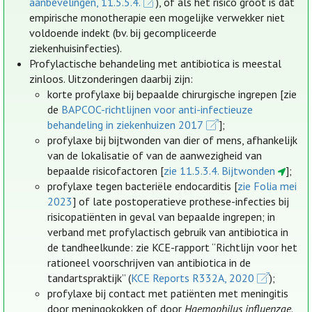
aanbevelingen, 11.5.5.4.
), of als het risico groot is dat
empirische monotherapie een mogelijke verwekker niet
voldoende indekt (bv. bij gecompliceerde
ziekenhuisinfecties).
Profylactische behandeling met antibiotica is meestal
zinloos. Uitzonderingen daarbij zijn:
korte profylaxe bij bepaalde chirurgische ingrepen [zie
de
BAPCOC-richtlijnen voor anti-infectieuze
behandeling in ziekenhuizen 2017
];
profylaxe bij bijtwonden van dier of mens, afhankelijk
van de lokalisatie of van de aanwezigheid van
bepaalde risicofactoren [
zie 11.5.3.4. Bijtwonden
];
profylaxe tegen bacteriële endocarditis [
zie Folia mei
2023
] of late postoperatieve prothese-infecties bij
risicopatiënten in geval van bepaalde ingrepen; in
verband met profylactisch gebruik van antibiotica in
de tandheelkunde: zie KCE-rapport “Richtlijn voor het
rationeel voorschrijven van antibiotica in de
tandartspraktijk” (
KCE Reports R332A, 2020
);
profylaxe bij contact met patiënten met meningitis
door meningokokken of door
Haemophilus influenzae
.