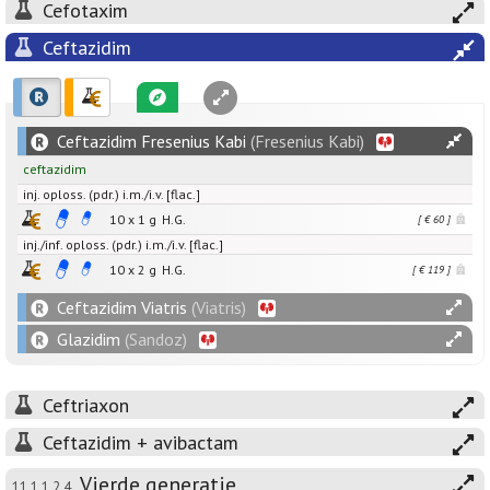
Cefotaxim
Ceftazidim
Ceftazidim Fresenius Kabi
(Fresenius Kabi)
ceftazidim
inj. oploss. (pdr.) i.m./i.v. [flac.]
10 x
1
g
H.G.
[ € 60 ]
inj./inf. oploss. (pdr.) i.m./i.v. [flac.]
10 x
2
g
H.G.
[ € 119 ]
Ceftazidim Viatris
(Viatris)
Glazidim
(Sandoz)
Ceftriaxon
Ceftazidim + avibactam
Vierde generatie
11.1.1.2.4.