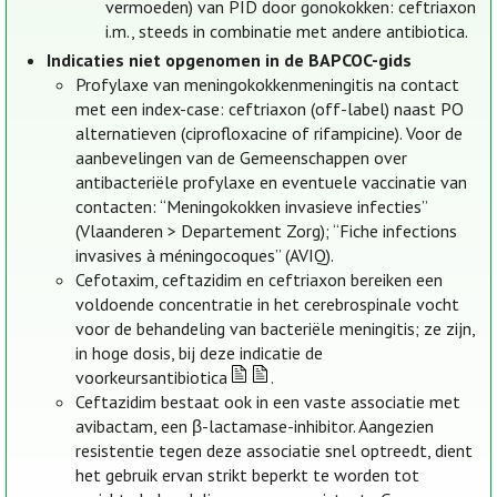
vermoeden) van PID door gonokokken: ceftriaxon
i.m., steeds in combinatie met andere antibiotica.
Indicaties niet opgenomen in de BAPCOC-gids
Profylaxe van meningokokkenmeningitis na contact
met een index-case: ceftriaxon (off-label) naast PO
alternatieven (ciprofloxacine of rifampicine). Voor de
aanbevelingen van de Gemeenschappen over
antibacteriële profylaxe en eventuele vaccinatie van
contacten: “Meningokokken invasieve infecties”
(Vlaanderen > Departement Zorg); “Fiche infections
invasives à méningocoques” (AVIQ).
Cefotaxim, ceftazidim en ceftriaxon bereiken een
voldoende concentratie in het cerebrospinale vocht
voor de behandeling van bacteriële meningitis; ze zijn,
in hoge dosis, bij deze indicatie de
voorkeursantibiotica
.
Ceftazidim bestaat ook in een vaste associatie met
avibactam, een β-lactamase-inhibitor. Aangezien
resistentie tegen deze associatie snel optreedt, dient
het gebruik ervan strikt beperkt te worden tot