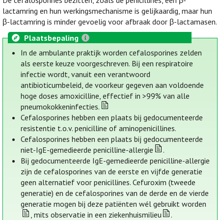
De cefalosporines bezitten, zoals de penicillines, een β-
lactamring en hun werkingsmechanisme is gelijkaardig, maar hun
β-lactamring is minder gevoelig voor afbraak door β-lactamasen.
Plaatsbepaling
In de ambulante praktijk worden cefalosporines zelden
als eerste keuze voorgeschreven. Bij een respiratoire
infectie wordt, vanuit een verantwoord
antibioticumbeleid, de voorkeur gegeven aan voldoende
hoge doses amoxicilline, effectief in >99% van alle
pneumokokkeninfecties.
Cefalosporines hebben een plaats bij gedocumenteerde
resistentie t.o.v. penicilline of aminopenicillines.
Cefalosporines hebben een plaats bij gedocumenteerde
niet-IgE-gemedieerde penicilline-allergie
.
Bij gedocumenteerde IgE-gemedieerde penicilline-allergie
zijn de cefalosporines van de eerste en vijfde generatie
geen alternatief voor penicillines. Cefuroxim (tweede
generatie) en de cefalosporines van de derde en de vierde
generatie mogen bij deze patiënten wél gebruikt worden
, mits observatie in een ziekenhuismilieu
.