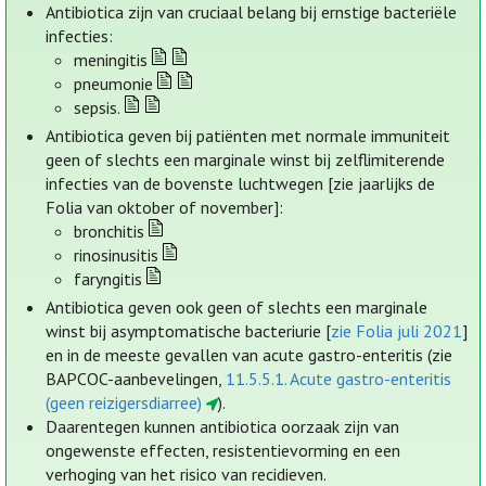
Antibiotica zijn van cruciaal belang bij ernstige bacteriële
infecties:
meningitis
pneumonie
sepsis.
Antibiotica geven bij patiënten met normale immuniteit
geen of slechts een marginale winst bij zelflimiterende
infecties van de bovenste luchtwegen [zie jaarlijks de
Folia van oktober of november]:
bronchitis
rinosinusitis
faryngitis
Antibiotica geven ook geen of slechts een marginale
winst bij asymptomatische bacteriurie [
zie Folia juli 2021
]
en in de meeste gevallen van acute gastro-enteritis (zie
BAPCOC-aanbevelingen,
11.5.5.1. Acute gastro-enteritis
(geen reizigersdiarree)
).
Daarentegen kunnen antibiotica oorzaak zijn van
ongewenste effecten, resistentievorming en een
verhoging van het risico van recidieven.