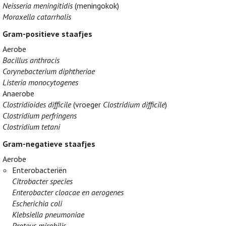
Neisseria meningitidis
(meningokok)
Moraxella catarrhalis
Gram-positieve staafjes
Aerobe
Bacillus anthracis
Corynebacterium diphtheriae
Listeria monocytogenes
Anaerobe
Clostridioides difficile
(vroeger
Clostridium difficile
)
Clostridium perfringens
Clostridium tetani
Gram-negatieve staafjes
Aerobe
Enterobacteriën
Citrobacter species
Enterobacter cloacae en aerogenes
Escherichia coli
Klebsiella pneumoniae
Proteus mirabilis