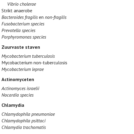
Vibrio cholerae
Strikt anaerobe
Bacteroides fragilis
en
non-fragilis
Fusobacterium species
Prevotella species
Porphyromonas species
Zuurvaste staven
Mycobacterium tuberculosis
Mycobacterium non-tuberculosis
Mycobacterium leprae
Actinomyceten
Actinomyces israelii
Nocardia species
Chlamydia
Chlamydophila pneumoniae
Chlamydophila psittaci
Chlamydia trachomatis