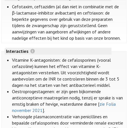
Cefotaxim, ceftazidim (al dan niet in combinatie met de
β-lactamase-inhibitor avibactam) en ceftriaxon: de
beperkte gegevens over gebruik van deze preparaten
tijdens de zwangerschap zijn geruststellend. Geen
aanwijzingen van aangeboren afwijkingen of andere
nadelige effecten bij het kind op basis van onze bronnen.
Interacties
Vitamine K-antagonisten: de cefalosporines (vooral
cefazoline) kunnen het effect van vitamine K-
antagonisten versterken. Uit voorzichtigheid wordt
aanbevolen om de INR te controleren binnen de 3 tot 5
dagen na het starten van het antibacterieel middel.
Oestroprogestagenen: er zijn geen bijkomende
anticonceptieve maatregelen nodig, tenzij er sprake is van
ernstig braken of hevige, waterdunne diarree [
zie Folia
november 2021
].
Verhoogde plasmaconcentratie van penicillines en
bepaalde cefalosporines door verminderde renale excretie