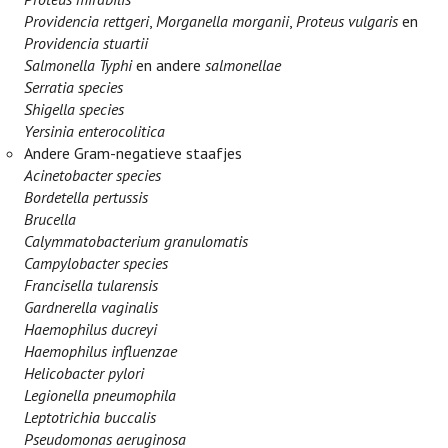
Providencia rettgeri
,
Morganella morganii
,
Proteus vulgaris
en
Providencia stuartii
Salmonella Typhi
en andere
salmonellae
Serratia species
Shigella species
Yersinia enterocolitica
Andere Gram-negatieve staafjes
Acinetobacter species
Bordetella pertussis
Brucella
Calymmatobacterium granulomatis
Campylobacter species
Francisella tularensis
Gardnerella vaginalis
Haemophilus ducreyi
Haemophilus influenzae
Helicobacter pylori
Legionella pneumophila
Leptotrichia buccalis
Pseudomonas aeruginosa