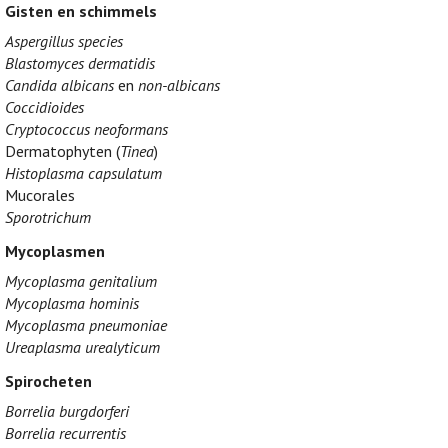
Gisten en schimmels
Aspergillus species
Blastomyces dermatidis
Candida albicans
en
non-albicans
Coccidioides
Cryptococcus neoformans
Dermatophyten (
Tinea
)
Histoplasma capsulatum
Mucorales
Sporotrichum
Mycoplasmen
Mycoplasma genitalium
Mycoplasma hominis
Mycoplasma pneumoniae
Ureaplasma urealyticum
Spirocheten
Borrelia burgdorferi
Borrelia recurrentis