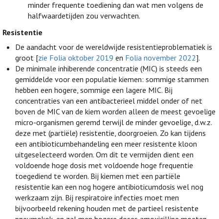
minder frequente toediening dan wat men volgens de
halfwaardetijden zou verwachten.
Resistentie
De aandacht voor de wereldwijde resistentieproblematiek is
groot [
zie Folia oktober 2019
en
Folia november 2022
].
De minimale inhiberende concentratie (MIC) is steeds een
gemiddelde voor een populatie kiemen: sommige stammen
hebben een hogere, sommige een lagere MIC. Bij
concentraties van een antibacterieel middel onder of net
boven de MIC van de kiem worden alleen de meest gevoelige
micro-organismen geremd terwijl de minder gevoelige, d.w.z.
deze met (partiële) resistentie, doorgroeien. Zo kan tijdens
een antibioticumbehandeling een meer resistente kloon
uitgeselecteerd worden. Om dit te vermijden dient een
voldoende hoge dosis met voldoende hoge frequentie
toegediend te worden. Bij kiemen met een partiële
resistentie kan een nog hogere antibioticumdosis wel nog
werkzaam zijn. Bij respiratoire infecties moet men
bijvoorbeeld rekening houden met de partieel resistente