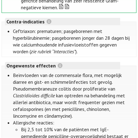
gerichte behandeling van zeer resistente Gram-
negatieve kiemen.
Contra-indicaties
Ceftriaxon: prematuren; pasgeborenen met
hyperbilirubinemie; pasgeborenen jonger dan 28 dagen bij
wie calciumhoudende infusievloeistoffen gegeven
worden (
zie rubriek “Interacties”
).
Ongewenste effecten
Beïnvloeden van de commensale flora, met mogelijk
diarree en gist- en schimmelinfecties tot gevolg.
Pseudomembraneuze colitis door proliferatie van
Clostridioides difficile
kan optreden na behandeling met
allerlei antibiotica, maar wordt frequenter gezien met
cefalosporines (en met penicillines, chinolonen,
lincomycine en clindamycine).
Allergische reacties:
Bij 2,5 tot 10% van de patiënten met IgE-
gemedieerde penicilline-overgevoeligheid bestaat er