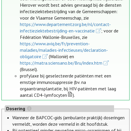
Hierover wordt best advies gevraagd bij de diensten
infectieziektebestrijding van de Gemeenschappen:
voor de Vlaamse Gemeenschap, zie
https://www.departementzorg.be/nl/contact-
infectieziektebestrijding-en-vaccinatie
; voor de
Fédération Wallonie-Bruxelles, zie
https://www.aviq.be/fr/prevention-
maladies/maladies-infectieuses/declaration-
obligatoire
(Wallonië) en
https://matra.sciensano.be/Bru/index.htm
(Brussel).
profylaxe bij geselecteerde patiënten met een
ernstige immunosuppressie (bv. na
orgaantransplantatie, bij HIV-patiënten met laag
aantal CD4-lymfocyten
).
Dosering
Wanneer de BAPCOC-gids (ambulante praktijk) doseringen
vermeldt, worden deze vermeld in dit hoofdstuk.
Bij potentieel minder gevoelige micro-organismen of bij