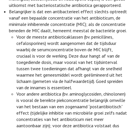
uitkomst met bacteriostatische antibiotica gerapporteerd.
Belangrijker is dat een antibacterieel effect slechts optreedt
vanaf een bepaalde concentratie van het antibioticum, de
minimale inhiberende concentratie (MIC); als de concentratie
beneden de MIC daalt, herneemt meestal de bacteriële groei.
Voor de meeste antibioticaklassen (bv. penicillines,
cefalosporines) wordt aangenomen dat de tijdsduur
waarbij de serumconcentratie boven de MIC blijft,
cruciaal is voor de werking. Deze duur hangt af van de
toegediende dosis, maar vooral van het tijdsinterval
tussen twee toedieningen dat afhangt van de snelheid
waarmee het geneesmiddel wordt geëlimineerd uit het
lichaam (gemeten via de halfwaardetijd). Goed spreiden
van de innames is essentieel.
Voor andere antibiotica (bv. aminoglycosiden, chinolonen)
is vooral de bereikte piekconcentratie belangrijk omwille
van het bestaan van een zogenaamd “postantibiotisch”
effect (tijdelijke inhibitie van microbiële groei zelfs nadat
concentraties van het antibioticum niet meer
aantoonbaar zijn); voor deze antibiotica volstaat dus