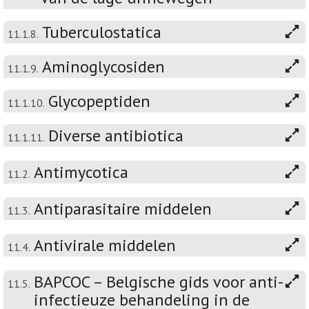
Tuberculostatica
11.1.8.
Aminoglycosiden
11.1.9.
Glycopeptiden
11.1.10.
Diverse antibiotica
11.1.11.
Antimycotica
11.2.
Antiparasitaire middelen
11.3.
Antivirale middelen
11.4.
BAPCOC – Belgische gids voor anti-
11.5.
infectieuze behandeling in de