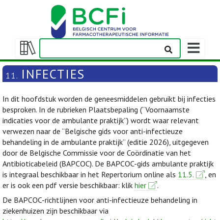
Weergeven
navigatieba
Weergeven/verbergen
inhoudstafel
INFECTIES
11.
In dit hoofdstuk worden de geneesmiddelen gebruikt bij infecties
besproken. In de rubrieken Plaatsbepaling (“Voornaamste
indicaties voor de ambulante praktijk”) wordt waar relevant
verwezen naar de “Belgische gids voor anti-infectieuze
behandeling in de ambulante praktijk” (editie 2026), uitgegeven
door de Belgische Commissie voor de Coördinatie van het
Antibioticabeleid (BAPCOC). De BAPCOC-gids ambulante praktijk
is integraal beschikbaar in het Repertorium online als
11.5.
, en
er is ook een pdf versie beschikbaar: klik
hier
.
De BAPCOC-richtlijnen voor anti-infectieuze behandeling in
ziekenhuizen zijn beschikbaar via