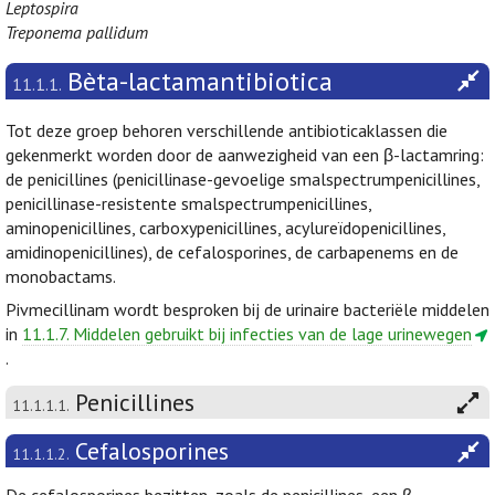
Leptospira
Treponema pallidum
Bèta-lactamantibiotica
11.1.1.
Tot deze groep behoren verschillende antibioticaklassen die
gekenmerkt worden door de aanwezigheid van een β-lactamring:
de penicillines (penicillinase-gevoelige smalspectrumpenicillines,
penicillinase-resistente smalspectrumpenicillines,
aminopenicillines, carboxypenicillines, acylureïdopenicillines,
amidinopenicillines), de cefalosporines, de carbapenems en de
monobactams.
Pivmecillinam wordt besproken bij de urinaire bacteriële middelen
in
11.1.7. Middelen gebruikt bij infecties van de lage urinewegen
.
Penicillines
11.1.1.1.
Cefalosporines
11.1.1.2.