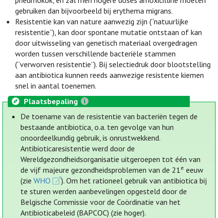
pneumokok, en zal men hogere doses amoxicilline moeten
gebruiken dan bijvoorbeeld bij erythema migrans.
Resistentie kan van nature aanwezig zijn (“natuurlijke
resistentie”), kan door spontane mutatie ontstaan of kan
door uitwisseling van genetisch materiaal overgedragen
worden tussen verschillende bacteriële stammen
(“verworven resistentie”). Bij selectiedruk door blootstelling
aan antibiotica kunnen reeds aanwezige resistente kiemen
snel in aantal toenemen.
Plaatsbepaling
De toename van de resistentie van bacteriën tegen de
bestaande antibiotica, o.a. ten gevolge van hun
onoordeelkundig gebruik, is onrustwekkend.
Antibioticaresistentie werd door de
Wereldgezondheidsorganisatie uitgeroepen tot één van
e
de vijf majeure gezondheidsproblemen van de 21
eeuw
(zie
WHO
). Om het rationeel gebruik van antibiotica bij
te sturen werden aanbevelingen opgesteld door de
Belgische Commissie voor de Coördinatie van het
Antibioticabeleid (BAPCOC) (zie hoger).