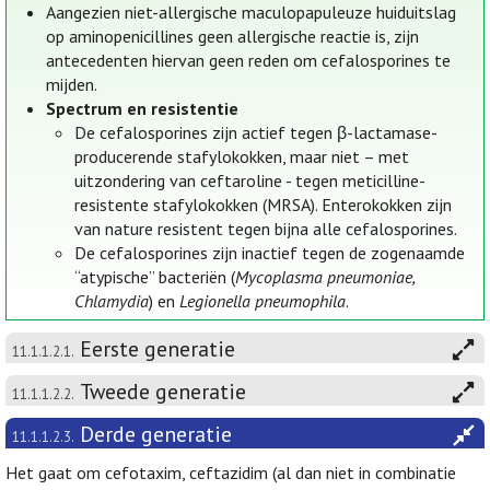
Aangezien niet-allergische maculopapuleuze huiduitslag
op aminopenicillines geen allergische reactie is, zijn
antecedenten hiervan geen reden om cefalosporines te
mijden.
Spectrum en resistentie
De cefalosporines zijn actief tegen β-lactamase-
producerende stafylokokken, maar niet – met
uitzondering van ceftaroline - tegen meticilline-
resistente stafylokokken (MRSA). Enterokokken zijn
van nature resistent tegen bijna alle cefalosporines.
De cefalosporines zijn inactief tegen de zogenaamde
“atypische” bacteriën (
Mycoplasma pneumoniae,
Chlamydia
) en
Legionella pneumophila
.
Eerste generatie
11.1.1.2.1.
Tweede generatie
11.1.1.2.2.
Derde generatie
11.1.1.2.3.
Het gaat om cefotaxim, ceftazidim (al dan niet in combinatie