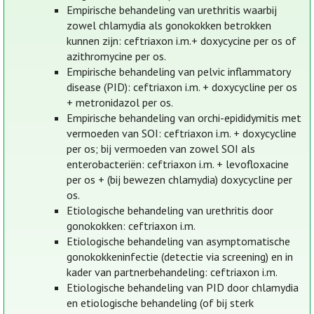
Empirische behandeling van urethritis waarbij
zowel chlamydia als gonokokken betrokken
kunnen zijn: ceftriaxon i.m.+ doxycycine per os of
azithromycine per os.
Empirische behandeling van pelvic inflammatory
disease (PID): ceftriaxon i.m. + doxycycline per os
+ metronidazol per os.
Empirische behandeling van orchi-epididymitis met
vermoeden van SOI: ceftriaxon i.m. + doxycycline
per os; bij vermoeden van zowel SOI als
enterobacteriën: ceftriaxon i.m. + levofloxacine
per os + (bij bewezen chlamydia) doxycycline per
os.
Etiologische behandeling van urethritis door
gonokokken: ceftriaxon i.m.
Etiologische behandeling van asymptomatische
gonokokkeninfectie (detectie via screening) en in
kader van partnerbehandeling: ceftriaxon i.m.
Etiologische behandeling van PID door chlamydia
en etiologische behandeling (of bij sterk