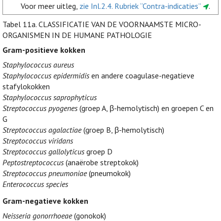
Voor meer uitleg,
zie Inl.2.4. Rubriek “Contra-indicaties”
.
Tabel 11a.
CLASSIFICATIE VAN DE VOORNAAMSTE MICRO-
ORGANISMEN IN DE HUMANE PATHOLOGIE
Gram-positieve kokken
Staphylococcus aureus
Staphylococcus epidermidis
en andere coagulase-negatieve
stafylokokken
Staphylococcus saprophyticus
Streptococcus pyogenes
(groep A, β-hemolytisch) en groepen C en
G
Streptococcus agalactiae
(groep B, β-hemolytisch)
Streptococcus viridans
Streptococcus gallolyticus
groep D
Peptostreptococcus
(anaërobe streptokok)
Streptococcus pneumoniae
(pneumokok)
Enterococcus species
Gram-negatieve kokken
Neisseria gonorrhoeae
(gonokok)