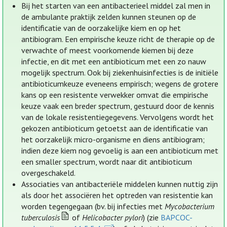
Bij het starten van een antibacterieel middel zal men in
de ambulante praktijk zelden kunnen steunen op de
identificatie van de oorzakelijke kiem en op het
antibiogram. Een empirische keuze richt de therapie op de
verwachte of meest voorkomende kiemen bij deze
infectie, en dit met een antibioticum met een zo nauw
mogelijk spectrum. Ook bij ziekenhuisinfecties is de initiële
antibioticumkeuze eveneens empirisch; wegens de grotere
kans op een resistente verwekker omvat die empirische
keuze vaak een breder spectrum, gestuurd door de kennis
van de lokale resistentiegegevens. Vervolgens wordt het
gekozen antibioticum getoetst aan de identificatie van
het oorzakelijk micro-organisme en diens antibiogram;
indien deze kiem nog gevoelig is aan een antibioticum met
een smaller spectrum, wordt naar dit antibioticum
overgeschakeld.
Associaties van antibacteriële middelen kunnen nuttig zijn
als door het associëren het optreden van resistentie kan
worden tegengegaan (bv. bij infecties met
Mycobacterium
tuberculosis
of
Helicobacter pylori
) (zie
BAPCOC-