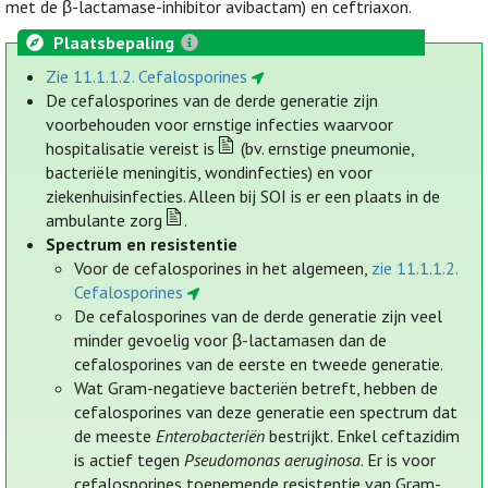
met de β-lactamase-inhibitor avibactam) en ceftriaxon.
Plaatsbepaling
Zie 11.1.1.2. Cefalosporines
De cefalosporines van de derde generatie zijn
voorbehouden voor ernstige infecties waarvoor
hospitalisatie vereist is
(bv. ernstige pneumonie,
bacteriële meningitis, wondinfecties) en voor
ziekenhuisinfecties. Alleen bij SOI is er een plaats in de
ambulante zorg
.
Spectrum en resistentie
Voor de cefalosporines in het algemeen,
zie 11.1.1.2.
Cefalosporines
De cefalosporines van de derde generatie zijn veel
minder gevoelig voor β-lactamasen dan de
cefalosporines van de eerste en tweede generatie.
Wat Gram-negatieve bacteriën betreft, hebben de
cefalosporines van deze generatie een spectrum dat
de meeste
Enterobacteriën
bestrijkt. Enkel ceftazidim
is actief tegen
Pseudomonas aeruginosa
. Er is voor
cefalosporines toenemende resistentie van Gram-