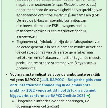
negatieven (
Enterobacter
spp
,
Klebsiella
spp
,
E. coli
)
onder meer door de aanwezigheid en verspreiding van
zogenaamde
extended-spectrum
β-lactamasen (ESBL).
De nieuwe β-lactamase-inhibitor avibactam
elimineert de meeste ESBL; wegens snelle
resistentievorming is een restrictief gebruik
aangewezen.
Tegenover stafylokokken zijn de cefalosporines van
de derde generatie in het algemeen minder actief dan
de cefalosporines van de eerste generatie, maar
cefotaxim en ceftriaxon zijn actief tegen de meeste
penicilline-resistente stammen van
Streptococcus
pneumoniae
.
Voornaamste indicaties voor de ambulante praktijk
volgens BAPCOC (
11.5. BAPCOC – Belgische gids voor
anti-infectieuze behandeling in de ambulante
praktijk - 2022 - opgelet dit hoofdstuk is nog niet
bijgewerkt conform de BAPCOC-editie 2026
)
Urogenitale infecties (voor de doseringen, zie
doseringskader ceftriaxon)