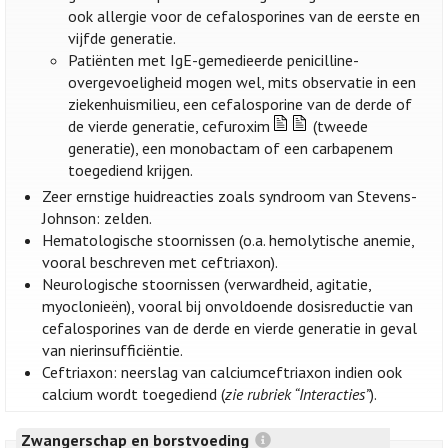
ook allergie voor de cefalosporines van de eerste en
vijfde generatie.
Patiënten met IgE-gemedieerde penicilline-
overgevoeligheid mogen wel, mits observatie in een
ziekenhuismilieu, een cefalosporine van de derde of
de vierde generatie, cefuroxim
(tweede
generatie), een monobactam of een carbapenem
toegediend krijgen.
Zeer ernstige huidreacties zoals syndroom van Stevens-
Johnson: zelden.
Hematologische stoornissen (o.a. hemolytische anemie,
vooral beschreven met ceftriaxon).
Neurologische stoornissen (verwardheid, agitatie,
myoclonieën), vooral bij onvoldoende dosisreductie van
cefalosporines van de derde en vierde generatie in geval
van nierinsufficiëntie.
Ceftriaxon: neerslag van calciumceftriaxon indien ook
calcium wordt toegediend (
zie rubriek “Interacties”
).
Zwangerschap en borstvoeding