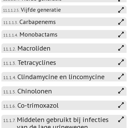
Vijfde generatie
11.1.1.2.5.
Carbapenems
11.1.1.3.
Monobactams
11.1.1.4.
Macroliden
11.1.2.
Tetracyclines
11.1.3.
Clindamycine en lincomycine
11.1.4.
Chinolonen
11.1.5.
Co-trimoxazol
11.1.6.
Middelen gebruikt bij infecties
11.1.7.
van de lage urinewegen