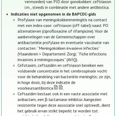
vermoeden) van PID door gonokokken: ceftriaxon
i.m., steeds in combinatie met andere antibiotica.
Indicaties niet opgenomen in de BAPCOC-gids
Profylaxe van meningokokkenmeningitis na contact
met een index-case: ceftriaxon (off-label) naast PO
alternatieven (ciprofloxacine of rifampicine). Voor de
aanbevelingen van de Gemeenschappen over
antibacteriële profylaxe en eventuele vaccinatie van
contacten: “Meningokokken invasieve infecties”
(Vlaanderen > Departement Zorg); “Fiche infections
invasives à méningocoques” (AVIQ).
Cefotaxim, ceftazidim en ceftriaxon bereiken een
voldoende concentratie in het cerebrospinale vocht
voor de behandeling van bacteriële meningitis; ze zijn,
in hoge dosis, bij deze indicatie de
voorkeursantibiotica
.
Ceftazidim bestaat ook in een vaste associatie met
avibactam, een β-lactamase-inhibitor. Aangezien
resistentie tegen deze associatie snel optreedt, dient
het gebruik ervan strikt beperkt te worden tot