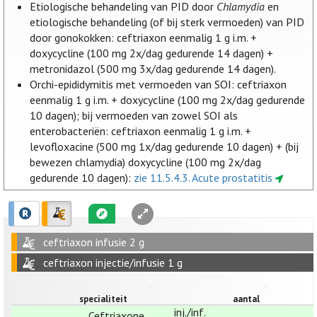
Etiologische behandeling van PID door
Chlamydia
en
etiologische behandeling (of bij sterk vermoeden) van PID
door gonokokken: ceftriaxon eenmalig 1 g i.m. +
doxycycline (100 mg 2x/dag gedurende 14 dagen) +
metronidazol (500 mg 3x/dag gedurende 14 dagen).
Orchi-epididymitis met vermoeden van SOI: ceftriaxon
eenmalig 1 g i.m. + doxycycline (100 mg 2x/dag gedurende
10 dagen); bij vermoeden van zowel SOI als
enterobacteriën: ceftriaxon eenmalig 1 g i.m. +
levofloxacine (500 mg 1x/dag gedurende 10 dagen) + (bij
bewezen chlamydia) doxycycline (100 mg 2x/dag
gedurende 10 dagen):
zie 11.5.4.3. Acute prostatitis
ceftriaxon infusie 2 g
ceftriaxon injectie/infusie 1 g
specialiteit
aantal
inj./inf.
Ceftriaxone