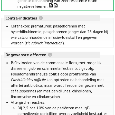
gerichte behandeling van zeer resistente Gram-
negatieve kiemen.
Contra-indicaties
Ceftriaxon: prematuren; pasgeborenen met
hyperbilirubinemie; pasgeborenen jonger dan 28 dagen bij
wie calciumhoudende infusievloeistoffen gegeven
worden (
zie rubriek “Interacties”
).
Ongewenste effecten
Beïnvloeden van de commensale flora, met mogelijk
diarree en gist- en schimmelinfecties tot gevolg.
Pseudomembraneuze colitis door proliferatie van
Clostridioides difficile
kan optreden na behandeling met
allerlei antibiotica, maar wordt frequenter gezien met
cefalosporines (en met penicillines, chinolonen,
lincomycine en clindamycine).
Allergische reacties:
Bij 2,5 tot 10% van de patiënten met IgE-
gemedieerde penicilline-overgevoeligheid bestaat er