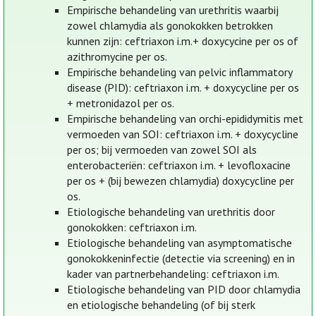
Empirische behandeling van urethritis waarbij
zowel chlamydia als gonokokken betrokken
kunnen zijn: ceftriaxon i.m.+ doxycycine per os of
azithromycine per os.
Empirische behandeling van pelvic inflammatory
disease (PID): ceftriaxon i.m. + doxycycline per os
+ metronidazol per os.
Empirische behandeling van orchi-epididymitis met
vermoeden van SOI: ceftriaxon i.m. + doxycycline
per os; bij vermoeden van zowel SOI als
enterobacteriën: ceftriaxon i.m. + levofloxacine
per os + (bij bewezen chlamydia) doxycycline per
os.
Etiologische behandeling van urethritis door
gonokokken: ceftriaxon i.m.
Etiologische behandeling van asymptomatische
gonokokkeninfectie (detectie via screening) en in
kader van partnerbehandeling: ceftriaxon i.m.
Etiologische behandeling van PID door chlamydia
en etiologische behandeling (of bij sterk