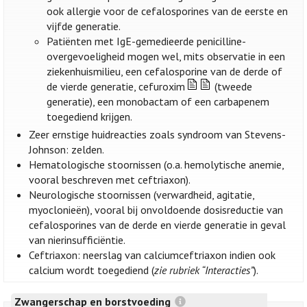
ook allergie voor de cefalosporines van de eerste en
vijfde generatie.
Patiënten met IgE-gemedieerde penicilline-
overgevoeligheid mogen wel, mits observatie in een
ziekenhuismilieu, een cefalosporine van de derde of
de vierde generatie, cefuroxim
(tweede
generatie), een monobactam of een carbapenem
toegediend krijgen.
Zeer ernstige huidreacties zoals syndroom van Stevens-
Johnson: zelden.
Hematologische stoornissen (o.a. hemolytische anemie,
vooral beschreven met ceftriaxon).
Neurologische stoornissen (verwardheid, agitatie,
myoclonieën), vooral bij onvoldoende dosisreductie van
cefalosporines van de derde en vierde generatie in geval
van nierinsufficiëntie.
Ceftriaxon: neerslag van calciumceftriaxon indien ook
calcium wordt toegediend (
zie rubriek “Interacties”
).
Zwangerschap en borstvoeding