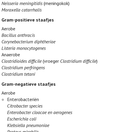
Neisseria meningitidis
(meningokok)
Moraxella catarrhalis
Gram-positieve staafjes
Aerobe
Bacillus anthracis
Corynebacterium diphtheriae
Listeria monocytogenes
Anaerobe
Clostridioides difficile
(vroeger
Clostridium difficile
)
Clostridium perfringens
Clostridium tetani
Gram-negatieve staafjes
Aerobe
Enterobacteriën
Citrobacter species
Enterobacter cloacae en aerogenes
Escherichia coli
Klebsiella pneumoniae
Proteus mirabilis