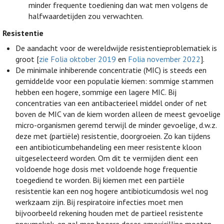
minder frequente toediening dan wat men volgens de
halfwaardetijden zou verwachten.
Resistentie
De aandacht voor de wereldwijde resistentieproblematiek is
groot [
zie Folia oktober 2019
en
Folia november 2022
].
De minimale inhiberende concentratie (MIC) is steeds een
gemiddelde voor een populatie kiemen: sommige stammen
hebben een hogere, sommige een lagere MIC. Bij
concentraties van een antibacterieel middel onder of net
boven de MIC van de kiem worden alleen de meest gevoelige
micro-organismen geremd terwijl de minder gevoelige, d.w.z.
deze met (partiële) resistentie, doorgroeien. Zo kan tijdens
een antibioticumbehandeling een meer resistente kloon
uitgeselecteerd worden. Om dit te vermijden dient een
voldoende hoge dosis met voldoende hoge frequentie
toegediend te worden. Bij kiemen met een partiële
resistentie kan een nog hogere antibioticumdosis wel nog
werkzaam zijn. Bij respiratoire infecties moet men
bijvoorbeeld rekening houden met de partieel resistente