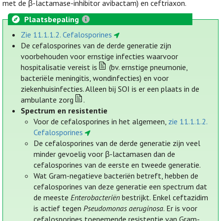
met de β-lactamase-inhibitor avibactam) en ceftriaxon.
Plaatsbepaling
Zie 11.1.1.2. Cefalosporines
De cefalosporines van de derde generatie zijn
voorbehouden voor ernstige infecties waarvoor
hospitalisatie vereist is
(bv. ernstige pneumonie,
bacteriële meningitis, wondinfecties) en voor
ziekenhuisinfecties. Alleen bij SOI is er een plaats in de
ambulante zorg
.
Spectrum en resistentie
Voor de cefalosporines in het algemeen,
zie 11.1.1.2.
Cefalosporines
De cefalosporines van de derde generatie zijn veel
minder gevoelig voor β-lactamasen dan de
cefalosporines van de eerste en tweede generatie.
Wat Gram-negatieve bacteriën betreft, hebben de
cefalosporines van deze generatie een spectrum dat
de meeste
Enterobacteriën
bestrijkt. Enkel ceftazidim
is actief tegen
Pseudomonas aeruginosa
. Er is voor
cefalosporines toenemende resistentie van Gram-