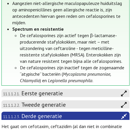
Aangezien niet-allergische maculopapuleuze huiduitslag
op aminopenicillines geen allergische reactie is, zijn
antecedenten hiervan geen reden om cefalosporines te
mijden.
Spectrum en resistentie
De cefalosporines zijn actief tegen β-lactamase-
producerende stafylokokken, maar niet – met
uitzondering van ceftaroline - tegen meticilline-
resistente stafylokokken (MRSA). Enterokokken zijn
van nature resistent tegen bijna alle cefalosporines.
De cefalosporines zijn inactief tegen de zogenaamde
“atypische” bacteriën (
Mycoplasma pneumoniae,
Chlamydia
) en
Legionella pneumophila
.
Eerste generatie
11.1.1.2.1.
Tweede generatie
11.1.1.2.2.
Derde generatie
11.1.1.2.3.
Het gaat om cefotaxim, ceftazidim (al dan niet in combinatie