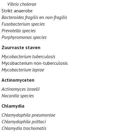
Vibrio cholerae
Strikt anaerobe
Bacteroides fragilis
en
non-fragilis
Fusobacterium species
Prevotella species
Porphyromonas species
Zuurvaste staven
Mycobacterium tuberculosis
Mycobacterium non-tuberculosis
Mycobacterium leprae
Actinomyceten
Actinomyces israelii
Nocardia species
Chlamydia
Chlamydophila pneumoniae
Chlamydophila psittaci
Chlamydia trachomatis