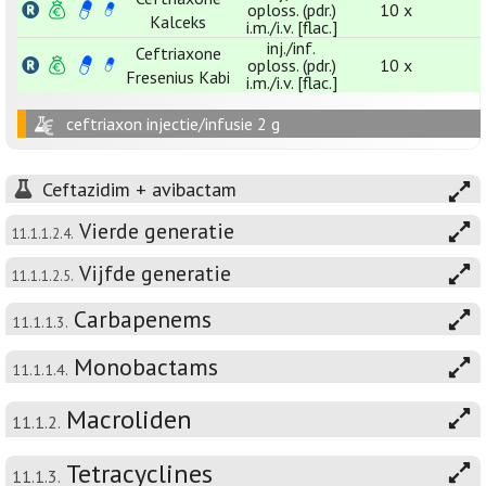
oploss. (pdr.)
10 x
Kalceks
i.m./i.v. [flac.]
inj./inf.
Ceftriaxone
oploss. (pdr.)
10 x
Fresenius Kabi
i.m./i.v. [flac.]
ceftriaxon injectie/infusie 2 g
Ceftazidim + avibactam
Vierde generatie
11.1.1.2.4.
Vijfde generatie
11.1.1.2.5.
Carbapenems
11.1.1.3.
Monobactams
11.1.1.4.
Macroliden
11.1.2.
Tetracyclines
11.1.3.