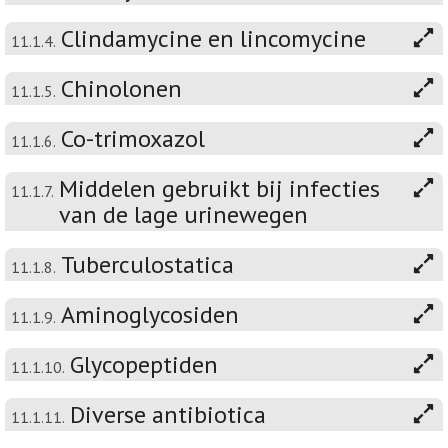
Clindamycine en lincomycine
11.1.4.
Chinolonen
11.1.5.
Co-trimoxazol
11.1.6.
Middelen gebruikt bij infecties
11.1.7.
van de lage urinewegen
Tuberculostatica
11.1.8.
Aminoglycosiden
11.1.9.
Glycopeptiden
11.1.10.
Diverse antibiotica
11.1.11.