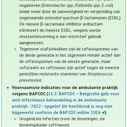
negatieven (
Enterobacter
spp
,
Klebsiella
spp
,
E. coli
)
onder meer door de aanwezigheid en verspreiding van
zogenaamde
extended-spectrum
β-lactamasen (ESBL).
De nieuwe β-lactamase-inhibitor avibactam
elimineert de meeste ESBL; wegens snelle
resistentievorming is een restrictief gebruik
aangewezen.
Tegenover stafylokokken zijn de cefalosporines van
de derde generatie in het algemeen minder actief dan
de cefalosporines van de eerste generatie, maar
cefotaxim en ceftriaxon zijn actief tegen de meeste
penicilline-resistente stammen van
Streptococcus
pneumoniae
.
Voornaamste indicaties voor de ambulante praktijk
volgens BAPCOC (
11.5. BAPCOC – Belgische gids voor
anti-infectieuze behandeling in de ambulante
praktijk - 2022 - opgelet dit hoofdstuk is nog niet
bijgewerkt conform de BAPCOC-editie 2026
)
Urogenitale infecties (voor de doseringen, zie
doseringskader ceftriaxon)