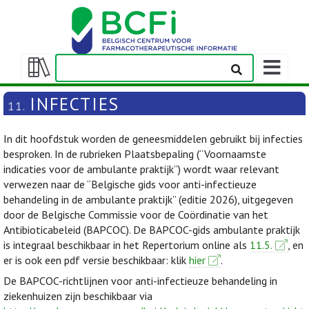
Weergeven
navigatieba
Weergeven/verbergen
inhoudstafel
INFECTIES
11.
In dit hoofdstuk worden de geneesmiddelen gebruikt bij infecties
besproken. In de rubrieken Plaatsbepaling (“Voornaamste
indicaties voor de ambulante praktijk”) wordt waar relevant
verwezen naar de “Belgische gids voor anti-infectieuze
behandeling in de ambulante praktijk” (editie 2026), uitgegeven
door de Belgische Commissie voor de Coördinatie van het
Antibioticabeleid (BAPCOC). De BAPCOC-gids ambulante praktijk
is integraal beschikbaar in het Repertorium online als
11.5.
, en
er is ook een pdf versie beschikbaar: klik
hier
.
De BAPCOC-richtlijnen voor anti-infectieuze behandeling in
ziekenhuizen zijn beschikbaar via