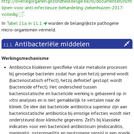
http://overlegorganen.gezondheid.belgie.be/nl/documenten/richt
lijnen-voor-anti-infectieuze-behandeling-ziekenhuizen-2017-
volledig
.
In
Tabel 11a. in 11.1.
worden de belangrijkste pathogene
micro-organismen vermeld.
Antibacteriële middelen
11.1.
Werkingsmechanisme
Antibiotica blokkeren specifieke vitale metabole processen
bij gevoelige bacteriën zodat hun groei hetzij geremd wordt
(bacteriostatisch effect), hetzij definitief gestopt wordt
(bactericide effect). Het onderscheid tussen
bacteriostatische en bactericide werking is gebaseerd op
in
vitro
analyses en is niet gemakkelijk te vertalen naar de
kliniek. De idee dat bactericide antibiotica superieur zijn aan
bacteriostatische antibiotica bij ernstige infecties wordt niet
ondersteund door klinische gegevens. Zelfs bij klassieke
indicaties voor een bactericied antibioticum (endocarditis,
meningitis, osteomyelitis en neutropene sepsis) is een goede