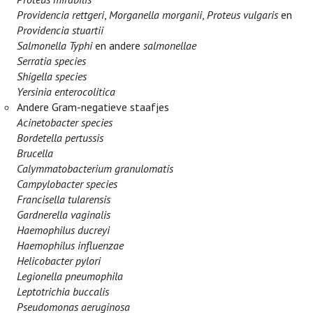
Providencia rettgeri
,
Morganella morganii
,
Proteus vulgaris
en
Providencia stuartii
Salmonella Typhi
en andere
salmonellae
Serratia species
Shigella species
Yersinia enterocolitica
Andere Gram-negatieve staafjes
Acinetobacter species
Bordetella pertussis
Brucella
Calymmatobacterium granulomatis
Campylobacter species
Francisella tularensis
Gardnerella vaginalis
Haemophilus ducreyi
Haemophilus influenzae
Helicobacter pylori
Legionella pneumophila
Leptotrichia buccalis
Pseudomonas aeruginosa