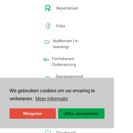
Repertorium
Folia
Auditorium | e-
learnings
Formularium
Ouderenzorg
Diergeneesmid
delen
We gebruiken cookies om uw ervaring te
Evenementen
verbeteren.
Meer informatie
Vraag van de
Weigeren
Alles accepteren
week
Downloads