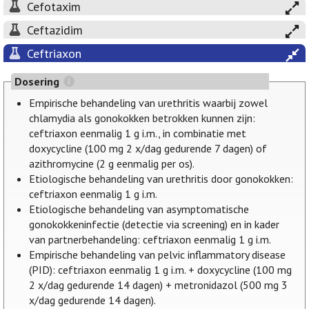
Cefotaxim
Ceftazidim
Ceftriaxon
Dosering
Empirische behandeling van urethritis waarbij zowel
chlamydia als gonokokken betrokken kunnen zijn:
ceftriaxon eenmalig 1 g i.m., in combinatie met
doxycycline (100 mg 2 x/dag gedurende 7 dagen) of
azithromycine (2 g eenmalig per os).
Etiologische behandeling van urethritis door gonokokken:
ceftriaxon eenmalig 1 g i.m.
Etiologische behandeling van asymptomatische
gonokokkeninfectie (detectie via screening) en in kader
van partnerbehandeling: ceftriaxon eenmalig 1 g i.m.
Empirische behandeling van pelvic inflammatory disease
(PID): ceftriaxon eenmalig 1 g i.m. + doxycycline (100 mg
2 x/dag gedurende 14 dagen) + metronidazol (500 mg 3
x/dag gedurende 14 dagen).