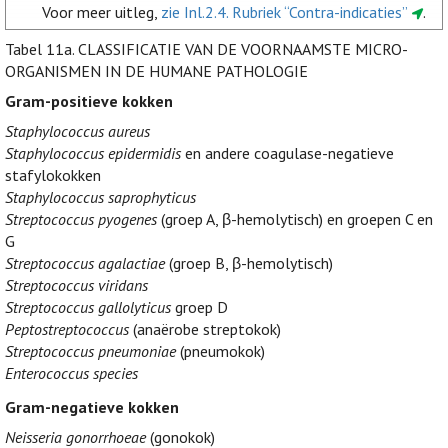
Voor meer uitleg,
zie Inl.2.4. Rubriek “Contra-indicaties”
.
Tabel 11a.
CLASSIFICATIE VAN DE VOORNAAMSTE MICRO-
ORGANISMEN IN DE HUMANE PATHOLOGIE
Gram-positieve kokken
Staphylococcus aureus
Staphylococcus epidermidis
en andere coagulase-negatieve
stafylokokken
Staphylococcus saprophyticus
Streptococcus pyogenes
(groep A, β-hemolytisch) en groepen C en
G
Streptococcus agalactiae
(groep B, β-hemolytisch)
Streptococcus viridans
Streptococcus gallolyticus
groep D
Peptostreptococcus
(anaërobe streptokok)
Streptococcus pneumoniae
(pneumokok)
Enterococcus species
Gram-negatieve kokken
Neisseria gonorrhoeae
(gonokok)