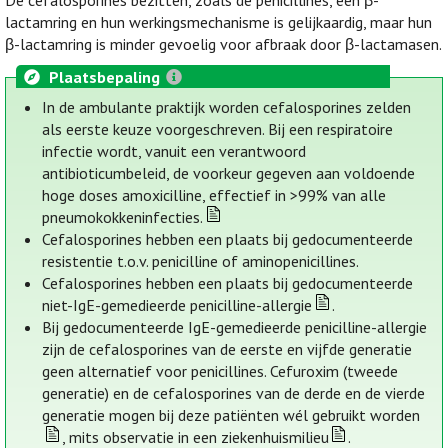
De cefalosporines bezitten, zoals de penicillines, een β-
lactamring en hun werkingsmechanisme is gelijkaardig, maar hun
β-lactamring is minder gevoelig voor afbraak door β-lactamasen.
Plaatsbepaling
In de ambulante praktijk worden cefalosporines zelden
als eerste keuze voorgeschreven. Bij een respiratoire
infectie wordt, vanuit een verantwoord
antibioticumbeleid, de voorkeur gegeven aan voldoende
hoge doses amoxicilline, effectief in >99% van alle
pneumokokkeninfecties.
Cefalosporines hebben een plaats bij gedocumenteerde
resistentie t.o.v. penicilline of aminopenicillines.
Cefalosporines hebben een plaats bij gedocumenteerde
niet-IgE-gemedieerde penicilline-allergie
.
Bij gedocumenteerde IgE-gemedieerde penicilline-allergie
zijn de cefalosporines van de eerste en vijfde generatie
geen alternatief voor penicillines. Cefuroxim (tweede
generatie) en de cefalosporines van de derde en de vierde
generatie mogen bij deze patiënten wél gebruikt worden
, mits observatie in een ziekenhuismilieu
.