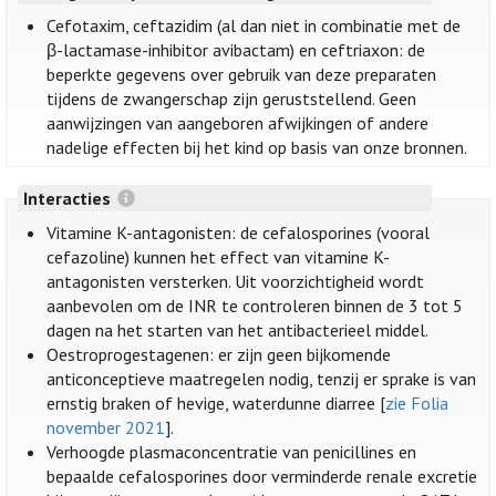
Cefotaxim, ceftazidim (al dan niet in combinatie met de
β-lactamase-inhibitor avibactam) en ceftriaxon: de
beperkte gegevens over gebruik van deze preparaten
tijdens de zwangerschap zijn geruststellend. Geen
aanwijzingen van aangeboren afwijkingen of andere
nadelige effecten bij het kind op basis van onze bronnen.
Interacties
Vitamine K-antagonisten: de cefalosporines (vooral
cefazoline) kunnen het effect van vitamine K-
antagonisten versterken. Uit voorzichtigheid wordt
aanbevolen om de INR te controleren binnen de 3 tot 5
dagen na het starten van het antibacterieel middel.
Oestroprogestagenen: er zijn geen bijkomende
anticonceptieve maatregelen nodig, tenzij er sprake is van
ernstig braken of hevige, waterdunne diarree [
zie Folia
november 2021
].
Verhoogde plasmaconcentratie van penicillines en
bepaalde cefalosporines door verminderde renale excretie