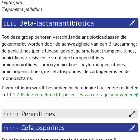
Leptospira
Treponema pallidum
Bèta-lactamantibiotica
11.1.1.
Tot deze groep behoren verschillende antibioticaklassen die
gekenmerkt worden door de aanwezigheid van een β-lactamring:
de penicillines (penicillinase-gevoelige smalspectrumpenicillines,
penicillinase-resistente smalspectrumpenicillines,
aminopenicillines, carboxypenicillines, acylureïdopenicillines,
amidinopenicillines), de cefalosporines, de carbapenems en de
monobactams.
Pivmecillinam wordt besproken bij de urinaire bacteriële middelen
in
11.1.7. Middelen gebruikt bij infecties van de lage urinewegen
.
Penicillines
11.1.1.1.
Cefalosporines
11.1.1.2.