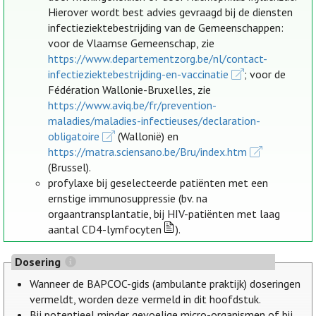
Hierover wordt best advies gevraagd bij de diensten
infectieziektebestrijding van de Gemeenschappen:
voor de Vlaamse Gemeenschap, zie
https://www.departementzorg.be/nl/contact-
infectieziektebestrijding-en-vaccinatie
; voor de
Fédération Wallonie-Bruxelles, zie
https://www.aviq.be/fr/prevention-
maladies/maladies-infectieuses/declaration-
obligatoire
(Wallonië) en
https://matra.sciensano.be/Bru/index.htm
(Brussel).
profylaxe bij geselecteerde patiënten met een
ernstige immunosuppressie (bv. na
orgaantransplantatie, bij HIV-patiënten met laag
aantal CD4-lymfocyten
).
Dosering
Wanneer de BAPCOC-gids (ambulante praktijk) doseringen
vermeldt, worden deze vermeld in dit hoofdstuk.
Bij potentieel minder gevoelige micro-organismen of bij