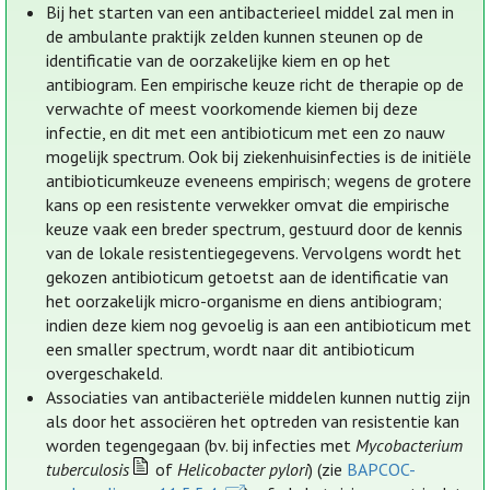
Bij het starten van een antibacterieel middel zal men in
de ambulante praktijk zelden kunnen steunen op de
identificatie van de oorzakelijke kiem en op het
antibiogram. Een empirische keuze richt de therapie op de
verwachte of meest voorkomende kiemen bij deze
infectie, en dit met een antibioticum met een zo nauw
mogelijk spectrum. Ook bij ziekenhuisinfecties is de initiële
antibioticumkeuze eveneens empirisch; wegens de grotere
kans op een resistente verwekker omvat die empirische
keuze vaak een breder spectrum, gestuurd door de kennis
van de lokale resistentiegegevens. Vervolgens wordt het
gekozen antibioticum getoetst aan de identificatie van
het oorzakelijk micro-organisme en diens antibiogram;
indien deze kiem nog gevoelig is aan een antibioticum met
een smaller spectrum, wordt naar dit antibioticum
overgeschakeld.
Associaties van antibacteriële middelen kunnen nuttig zijn
als door het associëren het optreden van resistentie kan
worden tegengegaan (bv. bij infecties met
Mycobacterium
tuberculosis
of
Helicobacter pylori
) (zie
BAPCOC-