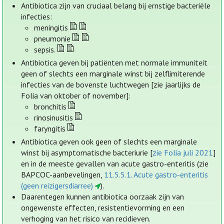
Antibiotica zijn van cruciaal belang bij ernstige bacteriële
infecties:
meningitis
pneumonie
sepsis.
Antibiotica geven bij patiënten met normale immuniteit
geen of slechts een marginale winst bij zelflimiterende
infecties van de bovenste luchtwegen [zie jaarlijks de
Folia van oktober of november]:
bronchitis
rinosinusitis
faryngitis
Antibiotica geven ook geen of slechts een marginale
winst bij asymptomatische bacteriurie [
zie Folia juli 2021
]
en in de meeste gevallen van acute gastro-enteritis (zie
BAPCOC-aanbevelingen,
11.5.5.1. Acute gastro-enteritis
(geen reizigersdiarree)
).
Daarentegen kunnen antibiotica oorzaak zijn van
ongewenste effecten, resistentievorming en een
verhoging van het risico van recidieven.