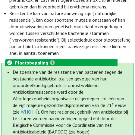
pneumokok, en zal men hogere doses amoxicilline moeten
gebruiken dan bijvoorbeeld bij erythema migrans.
Resistentie kan van nature aanwezig zijn (“natuurlijke
resistentie”), kan door spontane mutatie ontstaan of kan
door uitwisseling van genetisch materiaal overgedragen
worden tussen verschillende bacteriële stammen
(“verworven resistentie”). Bij selectiedruk door blootstelling
aan antibiotica kunnen reeds aanwezige resistente kiemen
snel in aantal toenemen.
Plaatsbepaling
De toename van de resistentie van bacteriën tegen de
bestaande antibiotica, o.a. ten gevolge van hun
onoordeelkundig gebruik, is onrustwekkend.
Antibioticaresistentie werd door de
Wereldgezondheidsorganisatie uitgeroepen tot één van
e
de vijf majeure gezondheidsproblemen van de 21
eeuw
(zie
WHO
). Om het rationeel gebruik van antibiotica bij
te sturen werden aanbevelingen opgesteld door de
Belgische Commissie voor de Coördinatie van het
Antibioticabeleid (BAPCOC) (zie hoger).