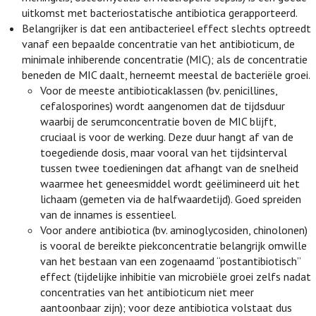
uitkomst met bacteriostatische antibiotica gerapporteerd.
Belangrijker is dat een antibacterieel effect slechts optreedt
vanaf een bepaalde concentratie van het antibioticum, de
minimale inhiberende concentratie (MIC); als de concentratie
beneden de MIC daalt, herneemt meestal de bacteriële groei.
Voor de meeste antibioticaklassen (bv. penicillines,
cefalosporines) wordt aangenomen dat de tijdsduur
waarbij de serumconcentratie boven de MIC blijft,
cruciaal is voor de werking. Deze duur hangt af van de
toegediende dosis, maar vooral van het tijdsinterval
tussen twee toedieningen dat afhangt van de snelheid
waarmee het geneesmiddel wordt geëlimineerd uit het
lichaam (gemeten via de halfwaardetijd). Goed spreiden
van de innames is essentieel.
Voor andere antibiotica (bv. aminoglycosiden, chinolonen)
is vooral de bereikte piekconcentratie belangrijk omwille
van het bestaan van een zogenaamd “postantibiotisch”
effect (tijdelijke inhibitie van microbiële groei zelfs nadat
concentraties van het antibioticum niet meer
aantoonbaar zijn); voor deze antibiotica volstaat dus