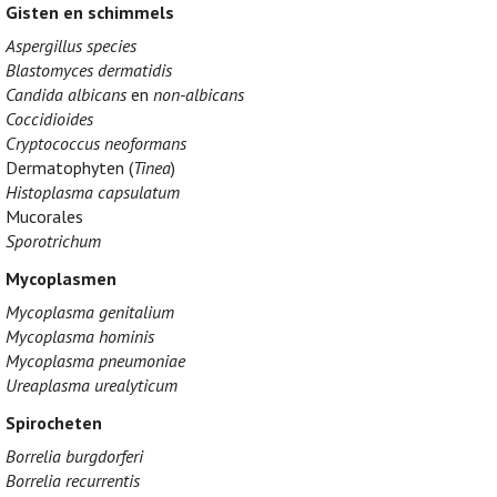
Gisten en schimmels
Aspergillus species
Blastomyces dermatidis
Candida albicans
en
non-albicans
Coccidioides
Cryptococcus neoformans
Dermatophyten (
Tinea
)
Histoplasma capsulatum
Mucorales
Sporotrichum
Mycoplasmen
Mycoplasma genitalium
Mycoplasma hominis
Mycoplasma pneumoniae
Ureaplasma urealyticum
Spirocheten
Borrelia burgdorferi
Borrelia recurrentis