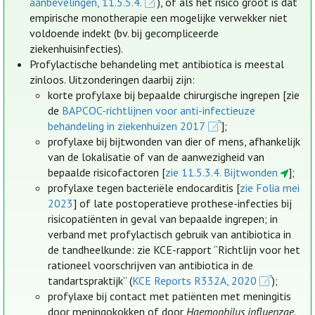
aanbevelingen, 11.5.5.4.
), of als het risico groot is dat
empirische monotherapie een mogelijke verwekker niet
voldoende indekt (bv. bij gecompliceerde
ziekenhuisinfecties).
Profylactische behandeling met antibiotica is meestal
zinloos. Uitzonderingen daarbij zijn:
korte profylaxe bij bepaalde chirurgische ingrepen [zie
de
BAPCOC-richtlijnen voor anti-infectieuze
behandeling in ziekenhuizen 2017
];
profylaxe bij bijtwonden van dier of mens, afhankelijk
van de lokalisatie of van de aanwezigheid van
bepaalde risicofactoren [
zie 11.5.3.4. Bijtwonden
];
profylaxe tegen bacteriële endocarditis [
zie Folia mei
2023
] of late postoperatieve prothese-infecties bij
risicopatiënten in geval van bepaalde ingrepen; in
verband met profylactisch gebruik van antibiotica in
de tandheelkunde: zie KCE-rapport “Richtlijn voor het
rationeel voorschrijven van antibiotica in de
tandartspraktijk” (
KCE Reports R332A, 2020
);
profylaxe bij contact met patiënten met meningitis
door meningokokken of door
Haemophilus influenzae
.