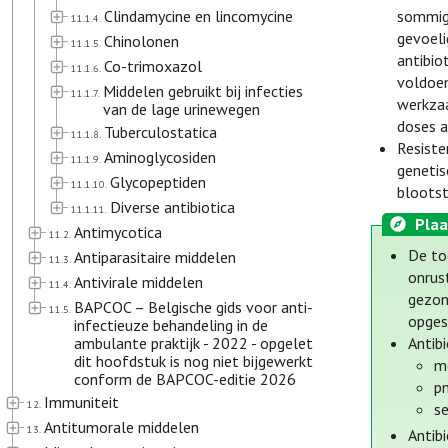
Clindamycine en lincomycine
sommige
11.1.4.
gevoeli
Chinolonen
11.1.5.
antibio
Co-trimoxazol
11.1.6.
voldoen
Middelen gebruikt bij infecties
11.1.7.
werkzaa
van de lage urinewegen
doses a
Tuberculostatica
11.1.8.
Resiste
Aminoglycosiden
11.1.9.
genetis
Glycopeptiden
11.1.10.
blootst
Diverse antibiotica
11.1.11.
Plaa
Antimycotica
11.2.
De to
Antiparasitaire middelen
11.3.
onrus
Antivirale middelen
11.4.
gezon
BAPCOC – Belgische gids voor anti-
11.5.
opges
infectieuze behandeling in de
ambulante praktijk - 2022 - opgelet
Antibi
dit hoofdstuk is nog niet bijgewerkt
me
conform de BAPCOC-editie 2026
p
Immuniteit
12.
se
Antitumorale middelen
13.
Antib