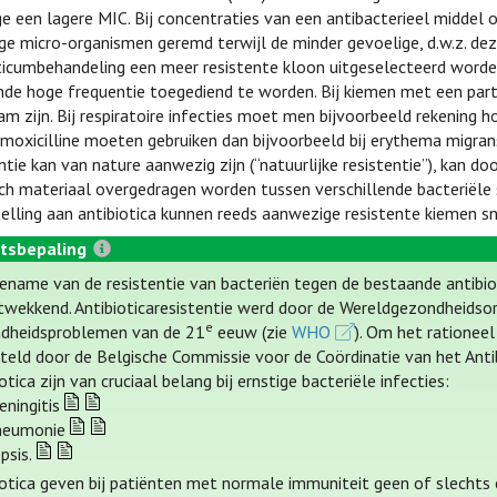
 een lagere MIC. Bij concentraties van een antibacterieel middel
ge micro-organismen geremd terwijl de minder gevoelige, d.w.z. deze
ticumbehandeling een meer resistente kloon uitgeselecteerd worde
de hoge frequentie toegediend te worden. Bij kiemen met een parti
m zijn. Bij respiratoire infecties moet men bijvoorbeeld rekening
moxicilline moeten gebruiken dan bijvoorbeeld bij erythema migran
ntie kan van nature aanwezig zijn (“natuurlijke resistentie”), kan 
ch materiaal overgedragen worden tussen verschillende bacteriële 
elling aan antibiotica kunnen reeds aanwezige resistente kiemen s
tsbepaling
ename van de resistentie van bacteriën tegen de bestaande antibioti
twekkend. Antibioticaresistentie werd door de Wereldgezondheidsor
e
dheidsproblemen van de 21
eeuw (zie
WHO
). Om het rationeel
teld door de Belgische Commissie voor de Coördinatie van het Antib
otica zijn van cruciaal belang bij ernstige bacteriële infecties:
ningitis
neumonie
psis.
iotica geven bij patiënten met normale immuniteit geen of slechts e