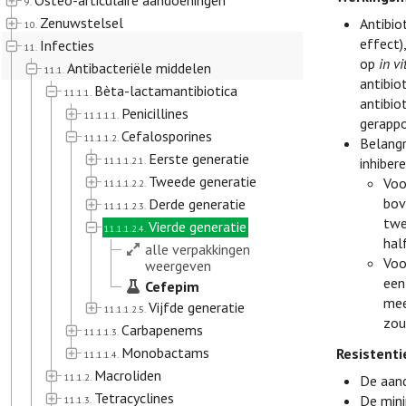
Osteo-articulaire aandoeningen
9.
Zenuwstelsel
Antibio
10.
effect)
Infecties
11.
op
in vi
Antibacteriële middelen
11.1.
antibio
Bèta-lactamantibiotica
11.1.1.
antibio
Penicillines
11.1.1.1.
gerappo
Cefalosporines
11.1.1.2.
Belangr
Eerste generatie
11.1.1.2.1.
inhiber
Tweede generatie
Voo
11.1.1.2.2.
bov
Derde generatie
11.1.1.2.3.
twe
Vierde generatie
11.1.1.2.4.
hal
alle verpakkingen
Voo
weergeven
een
Cefepim
mee
Vijfde generatie
11.1.1.2.5.
zou
Carbapenems
11.1.1.3.
Monobactams
Resistenti
11.1.1.4.
Macroliden
11.1.2.
De aand
Tetracyclines
De mini
11.1.3.