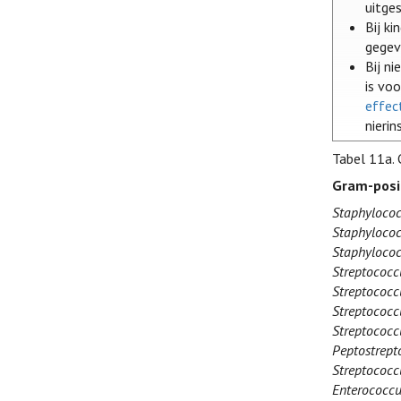
uitge
Bij k
gegev
Bij n
is vo
effec
nierin
Tabel 11a.
Gram-posi
Staphylococ
Staphylococ
Staphylococ
Streptococc
Streptococc
Streptococc
Streptococcu
Peptostrept
Streptococ
Enterococcu