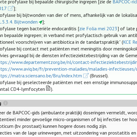
rte profylaxe bij bepaalde chirurgische ingrepen [zie de
BAPCOC-rich
017
];
ofylaxe bij bijtwonden van dier of mens, afhankelijk van de lokalis
1.5.3.4. Bijtwonden
];
ofylaxe tegen bacteriële endocarditis [
zie Folia mei 2023
] of late
n bepaalde ingrepen; in verband met profylactisch gebruik van antib
tioneel voorschrijven van antibiotica in de tandartspraktijk” (
KCE R
rofylaxe bij contact met patiënten met meningitis door meningok
dvies gevraagd bij de diensten infectieziektebestrijding van de G
ttps://www.departementzorg.be/nl/contact-infectieziektebestrijdi
ttps://www.aviq.be/fr/prevention-maladies/maladies-infectieuses/d
ttps://matra.sciensano.be/Bru/index.htm
(Brussel).
rofylaxe bij geselecteerde patiënten met een ernstige immunosuppre
antal CD4-lymfocyten
).
g
er de BAPCOC-gids (ambulante praktijk) doseringen vermeldt, word
otentieel minder gevoelige micro-organismen of bij infecties ter 
oticum (bv. prostaat) kunnen hogere doses nodig zijn.
nfecties van de lage urinewegen, met uitzondering van prostatitis en