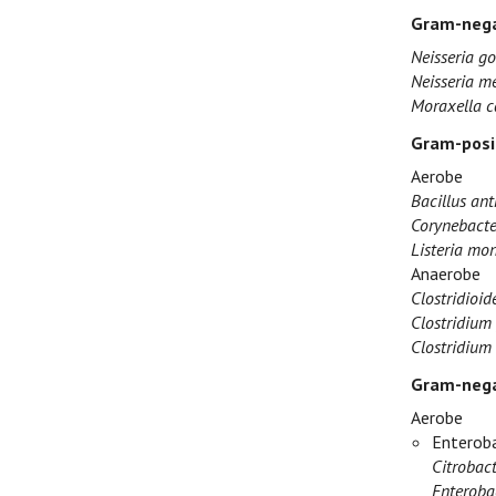
Gram-nega
Neisseria g
Neisseria me
Moraxella c
Gram-posi
Aerobe
Bacillus ant
Corynebacte
Listeria mo
Anaerobe
Clostridioide
Clostridium 
Clostridium 
Gram-nega
Aerobe
Enteroba
Citrobact
Enteroba