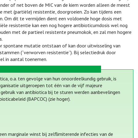
 onder of net boven de MIC van de kiem worden alleen de meest
 met (partiële) resistentie, doorgroeien. Zo kan tijdens een
n. Om dit te vermijden dient een voldoende hoge dosis met
ële resistentie kan een nog hogere antibioticumdosis wel nog
 houden met de partieel resistente pneumokok, en zal men hogere
s.
door spontane mutatie ontstaan of kan door uitwisseling van
stammen (“verworven resistentie”). Bij selectiedruk door
nel in aantal toenemen.
ca, o.a. ten gevolge van hun onoordeelkundig gebruik, is
ganisatie uitgeroepen tot één van de vijf majeure
 gebruik van antibiotica bij te sturen werden aanbevelingen
ioticabeleid (BAPCOC) (zie hoger).
en marginale winst bij zelflimiterende infecties van de