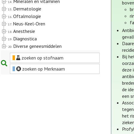
Mineralen en vitaminen
14.
boven
Dermatologie
br
15.
ri
Oftalmologie
16.
fa
Neus-Keel-Oren
17.
Antib
Anesthesie
18.
geval
Diagnostica
19.
Daare
Diverse geneesmiddelen
20.
recidi
Bij h
zoeken op stofnaam
oorza
zoeken op Merknaam
deze i
antib
brede
de id
een s
Assoc
tegen
het r
zieken
Profyl