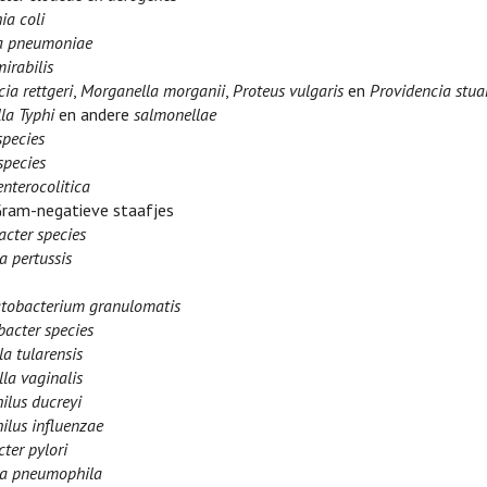
ia coli
la pneumoniae
irabilis
ia rettgeri
,
Morganella morganii
,
Proteus vulgaris
en
Providencia stuar
la Typhi
en andere
salmonellae
species
species
enterocolitica
Gram-negatieve staafjes
acter species
a pertussis
obacterium granulomatis
acter species
la tularensis
la vaginalis
lus ducreyi
lus influenzae
ter pylori
la pneumophila