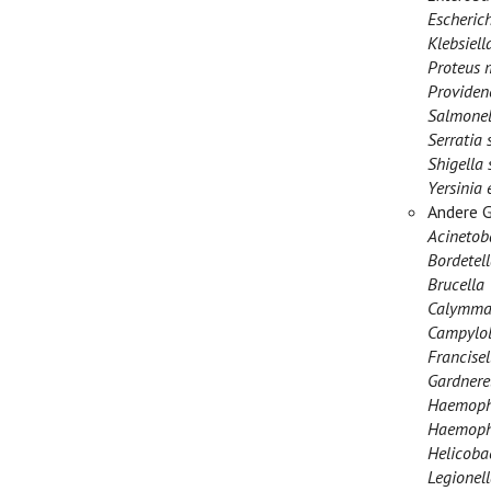
Escherich
Klebsiel
Proteus m
Providenc
Salmonel
Serratia 
Shigella 
Yersinia 
Andere 
Acinetob
Bordetell
Brucella
Calymmat
Campylob
Francisel
Gardnerel
Haemophi
Haemophi
Helicobac
Legionel