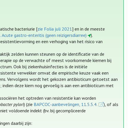
tische bacteriurie [
zie Folia juli 2021
] en in de meeste
. Acute gastro-enteritis (geen reizigersdiarree)
).
esistentievorming en een verhoging van het risico van
aktijk zelden kunnen steunen op de identificatie van de
 therapie op de verwachte of meest voorkomende kiemen bij
rum. Ook bij ziekenhuisinfecties is de initiële
esistente verwekker omvat die empirische keuze vaak een
vens. Vervolgens wordt het gekozen antibioticum getoetst aan
m; indien deze kiem nog gevoelig is aan een antibioticum met
associëren het optreden van resistentie kan worden
obacter pylori
) (zie
BAPCOC-aanbevelingen, 11.5.5.4.
), of als
niet voldoende indekt (bv. bij gecompliceerde
ngen daarbij zijn: