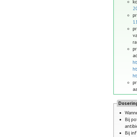
ko
2
pr
1
pr
va
ra
p
a
h
h
h
p
a
Doserin
Wanne
Bij p
antibi
Bij i