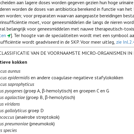
scheiden aan lagere doses worden gegeven gezien hun hoge urinaire
inderen worden de doses van antibiotica berekend in functie van he
en worden; voor preparaten waarvan aangepaste bereidingen bestaa
ierinsufficiëntie moet, voor geneesmiddelen die langs de nieren wo
oral belangrijk voor geneesmiddelen met nauwe therapeutisch-toxi
ten
]. Ter hoogte van de specialiteiten wordt met een symbool aan
sufficiëntie wordt geadviseerd in de SKP. Voor meer uitleg,
zie Inl.2
CLASSIFICATIE VAN DE VOORNAAMSTE MICRO-ORGANISMEN IN
tieve kokken
cus aureus
cus epidermidis
en andere coagulase-negatieve stafylokokken
cus saprophyticus
us pyogenes
(groep A, β-hemolytisch) en groepen C en G
us agalactiae
(groep B, β-hemolytisch)
us viridans
s gallolyticus
groep D
ococcus
(anaërobe streptokok)
cus pneumoniae
(pneumokok)
s species