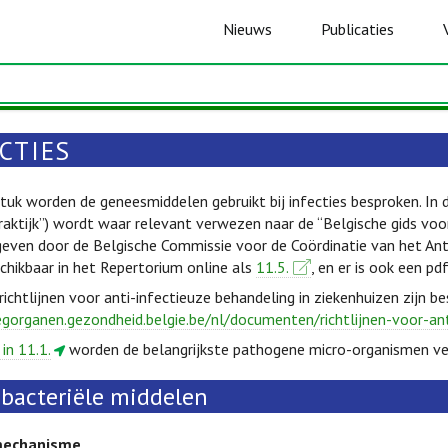
Nieuws
Publicaties
CTIES
stuk worden de geneesmiddelen gebruikt bij infecties besproken. In 
aktijk”) wordt waar relevant verwezen naar de “Belgische gids voor 
geven door de Belgische Commissie voor de Coördinatie van het Ant
schikbaar in het Repertorium online als
11.5.
, en er is ook een pd
chtlijnen voor anti-infectieuze behandeling in ziekenhuizen zijn be
egorganen.gezondheid.belgie.be/nl/documenten/richtlijnen-voor-an
 in 11.1.
worden de belangrijkste pathogene micro-organismen v
ibacteriële middelen
mechanisme