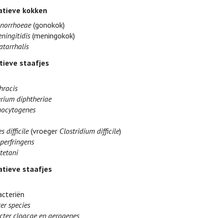
tieve kokken
onorrhoeae
(gonokok)
ningitidis
(meningokok)
atarrhalis
tieve staafjes
hracis
rium diphtheriae
nocytogenes
s difficile
(vroeger
Clostridium difficile
)
perfringens
tetani
tieve staafjes
cteriën
er species
cter cloacae en aerogenes