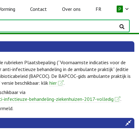
Vorming
Contact
Over ons
FR
P
de rubrieken Plaatsbepaling (“Voornaamste indicaties voor de
anti-infectieuze behandeling in de ambulante praktijk” (editie
ibioticabeleid (BAPCOC). De BAPCOC-gids ambulante praktijk is
f versie beschikbaar: klik
hier
.
schikbaar via
ti-infectieuze-behandeling-ziekenhuizen-2017-volledig
.
ermeld.