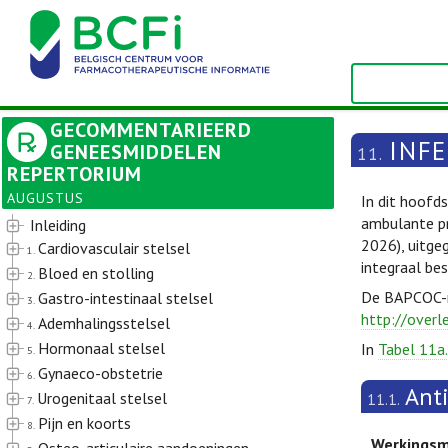
GECOMMENTARIEERD
INFE
GENEESMIDDELEN
11.
REPERTORIUM
AUGUSTUS
In dit hoofd
ambulante pr
Inleiding
2026), uitge
Cardiovasculair stelsel
1.
integraal be
Bloed en stolling
2.
De BAPCOC-ri
Gastro-intestinaal stelsel
3.
http://overl
Ademhalingsstelsel
4.
Hormonaal stelsel
In
Tabel 11a.
5.
Gynaeco-obstetrie
6.
Ant
Urogenitaal stelsel
11.1.
7.
Pijn en koorts
8.
Werkings