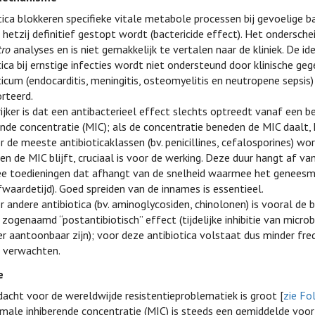
tica blokkeren specifieke vitale metabole processen bij gevoelige b
, hetzij definitief gestopt wordt (bactericide effect). Het ondersch
tro
analyses en is niet gemakkelijk te vertalen naar de kliniek. De id
tica bij ernstige infecties wordt niet ondersteund door klinische gege
ticum (endocarditis, meningitis, osteomyelitis en neutropene sepsis
rteerd.
ijker is dat een antibacterieel effect slechts optreedt vanaf een 
ende concentratie (MIC); als de concentratie beneden de MIC daalt,
r de meeste antibioticaklassen (bv. penicillines, cefalosporines) 
en de MIC blijft, cruciaal is voor de werking. Deze duur hangt af va
e toedieningen dat afhangt van de snelheid waarmee het geneesmi
fwaardetijd). Goed spreiden van de innames is essentieel.
r andere antibiotica (bv. aminoglycosiden, chinolonen) is vooral de
 zogenaamd “postantibiotisch” effect (tijdelijke inhibitie van micro
r aantoonbaar zijn); voor deze antibiotica volstaat dus minder f
 verwachten.
e
acht voor de wereldwijde resistentieproblematiek is groot [
zie Fo
male inhiberende concentratie (MIC) is steeds een gemiddelde vo