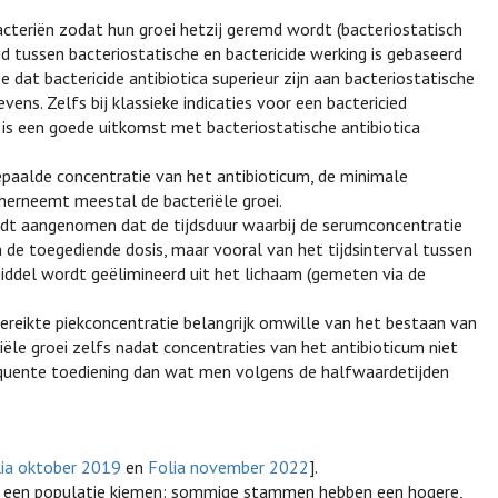
acteriën zodat hun groei hetzij geremd wordt (bacteriostatisch
eid tussen bacteriostatische en bactericide werking is gebaseerd
ee dat bactericide antibiotica superieur zijn aan bacteriostatische
vens. Zelfs bij klassieke indicaties voor een bactericied
) is een goede uitkomst met bacteriostatische antibiotica
bepaalde concentratie van het antibioticum, de minimale
 herneemt meestal de bacteriële groei.
wordt aangenomen dat de tijdsduur waarbij de serumconcentratie
n de toegediende dosis, maar vooral van het tijdsinterval tussen
ddel wordt geëlimineerd uit het lichaam (gemeten via de
 bereikte piekconcentratie belangrijk omwille van het bestaan van
biële groei zelfs nadat concentraties van het antibioticum niet
requente toediening dan wat men volgens de halfwaardetijden
lia oktober 2019
en
Folia november 2022
].
or een populatie kiemen: sommige stammen hebben een hogere,