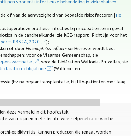
tlijnen voor anti-infectieuze behandeling in ziekenhuizen
atie of van de aanwezigheid van bepaalde risicofactoren [
zie
 postoperatieve prothese-infecties bij risicopatiënten in geval
iotica in de tandheelkunde: zie KCE-rapport “Richtlijn voor het
eports R332A, 2020
);
okken of door
Haemophilus influenzae
. Hierover wordt best
emeenschappen: voor de Vlaamse Gemeenschap, zie
ng-en-vaccinatie
; voor de Fédération Wallonie-Bruxelles, zie
eclaration-obligatoire
(Wallonië) en
ssie (bv. na orgaantransplantatie, bij HIV-patiënten met laag
en deze vermeld in dit hoofdstuk.
hoogte van organen met slechte weefselpenetratie van het
 orchi-epididymitis, kunnen producten die renaal worden