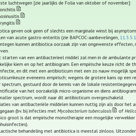
ste luchtwegen [zie jaarlijks de Folia van oktober of november]:
onchitis
nosinusitis
ryngitis
iotica geven ook geen of slechts een marginale winst bij asymptoma
len van acute gastro-enteritis (zie BAPCOC-aanbevelingen,
11.5.5.1
ntegen kunnen antibiotica oorzaak zijn van ongewenste effecten, r
even.
et starten van een antibacterieel middel zal men in de ambulante pr
kelijke kiem en op het antibiogram. Een empirische keuze richt de
nfectie, en dit met een antibioticum met een zo nauw mogelijk spect
ioticumkeuze eveneens empirisch; wegens de grotere kans op een r
r spectrum, gestuurd door de kennis van de lokale resistentiegege
entificatie van het oorzakelijk micro-organisme en diens antibiogra
maller spectrum, wordt naar dit antibioticum overgeschakeld.
iaties van antibacteriële middelen kunnen nuttig zijn als door het 
gegaan (bv. bij infecties met
Mycobacterium tuberculosis
of
Helic
isico groot is dat empirische monotherapie een mogelijke verwekker 
huisinfecties).
actische behandeling met antibiotica is meestal zinloos. Uitzonderi