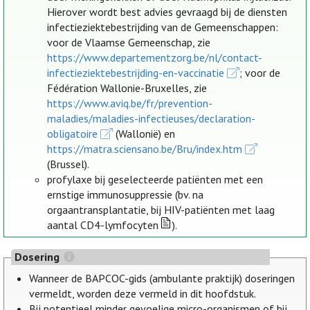
Hierover wordt best advies gevraagd bij de diensten
infectieziektebestrijding van de Gemeenschappen:
voor de Vlaamse Gemeenschap, zie
https://www.departementzorg.be/nl/contact-
infectieziektebestrijding-en-vaccinatie
; voor de
Fédération Wallonie-Bruxelles, zie
https://www.aviq.be/fr/prevention-
maladies/maladies-infectieuses/declaration-
obligatoire
(Wallonië) en
https://matra.sciensano.be/Bru/index.htm
(Brussel).
profylaxe bij geselecteerde patiënten met een
ernstige immunosuppressie (bv. na
orgaantransplantatie, bij HIV-patiënten met laag
aantal CD4-lymfocyten
).
Dosering
Wanneer de BAPCOC-gids (ambulante praktijk) doseringen
vermeldt, worden deze vermeld in dit hoofdstuk.
Bij potentieel minder gevoelige micro-organismen of bij