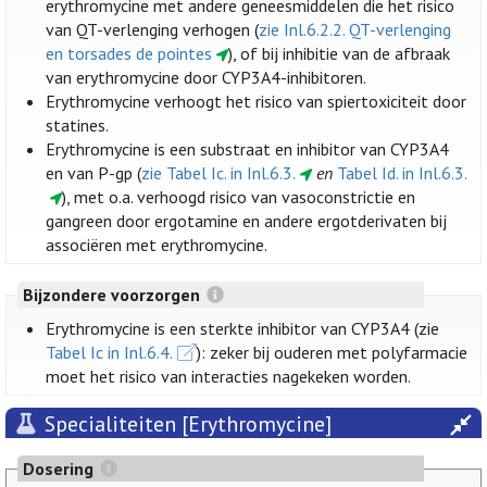
erythromycine met andere geneesmiddelen die het risico
van QT-verlenging verhogen (
zie Inl.6.2.2. QT-verlenging
en torsades de pointes
), of bij inhibitie van de afbraak
van erythromycine door CYP3A4-inhibitoren.
Erythromycine verhoogt het risico van spiertoxiciteit door
statines.
Erythromycine is een substraat en inhibitor van CYP3A4
en van P-gp (
zie Tabel Ic. in Inl.6.3.
en
Tabel Id. in Inl.6.3.
), met o.a. verhoogd risico van vasoconstrictie en
gangreen door ergotamine en andere ergotderivaten bij
associëren met erythromycine.
Bijzondere voorzorgen
Erythromycine is een sterkte inhibitor van CYP3A4 (zie
Tabel Ic in Inl.6.4.
): zeker bij ouderen met polyfarmacie
moet het risico van interacties nagekeken worden.
Specialiteiten [Erythromycine]
Dosering