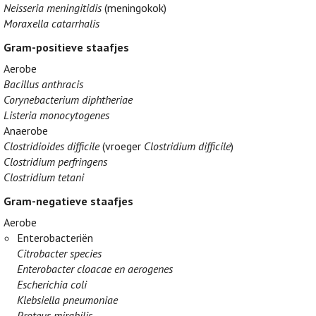
Neisseria meningitidis
(meningokok)
Moraxella catarrhalis
Gram-positieve staafjes
Aerobe
Bacillus anthracis
Corynebacterium diphtheriae
Listeria monocytogenes
Anaerobe
Clostridioides difficile
(vroeger
Clostridium difficile
)
Clostridium perfringens
Clostridium tetani
Gram-negatieve staafjes
Aerobe
Enterobacteriën
Citrobacter species
Enterobacter cloacae en aerogenes
Escherichia coli
Klebsiella pneumoniae
Proteus mirabilis