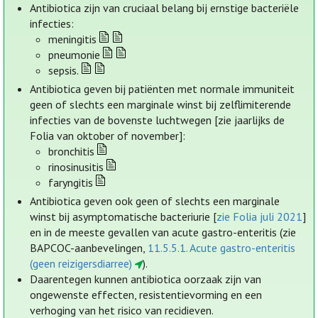
Antibiotica zijn van cruciaal belang bij ernstige bacteriële
infecties:
meningitis
pneumonie
sepsis.
Antibiotica geven bij patiënten met normale immuniteit
geen of slechts een marginale winst bij zelflimiterende
infecties van de bovenste luchtwegen [zie jaarlijks de
Folia van oktober of november]:
bronchitis
rinosinusitis
faryngitis
Antibiotica geven ook geen of slechts een marginale
winst bij asymptomatische bacteriurie [
zie Folia juli 2021
]
en in de meeste gevallen van acute gastro-enteritis (zie
BAPCOC-aanbevelingen,
11.5.5.1. Acute gastro-enteritis
(geen reizigersdiarree)
).
Daarentegen kunnen antibiotica oorzaak zijn van
ongewenste effecten, resistentievorming en een
verhoging van het risico van recidieven.