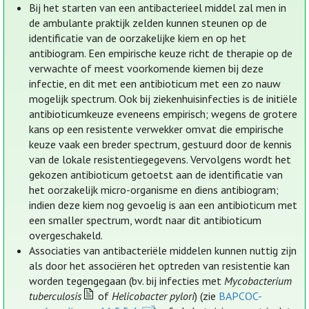
Bij het starten van een antibacterieel middel zal men in
de ambulante praktijk zelden kunnen steunen op de
identificatie van de oorzakelijke kiem en op het
antibiogram. Een empirische keuze richt de therapie op de
verwachte of meest voorkomende kiemen bij deze
infectie, en dit met een antibioticum met een zo nauw
mogelijk spectrum. Ook bij ziekenhuisinfecties is de initiële
antibioticumkeuze eveneens empirisch; wegens de grotere
kans op een resistente verwekker omvat die empirische
keuze vaak een breder spectrum, gestuurd door de kennis
van de lokale resistentiegegevens. Vervolgens wordt het
gekozen antibioticum getoetst aan de identificatie van
het oorzakelijk micro-organisme en diens antibiogram;
indien deze kiem nog gevoelig is aan een antibioticum met
een smaller spectrum, wordt naar dit antibioticum
overgeschakeld.
Associaties van antibacteriële middelen kunnen nuttig zijn
als door het associëren het optreden van resistentie kan
worden tegengegaan (bv. bij infecties met
Mycobacterium
tuberculosis
of
Helicobacter pylori
) (zie
BAPCOC-