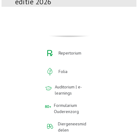
editie 2026
Repertorium
Folia
Auditorium | e-
learnings
Formularium
Ouderenzorg
Diergeneesmid
delen