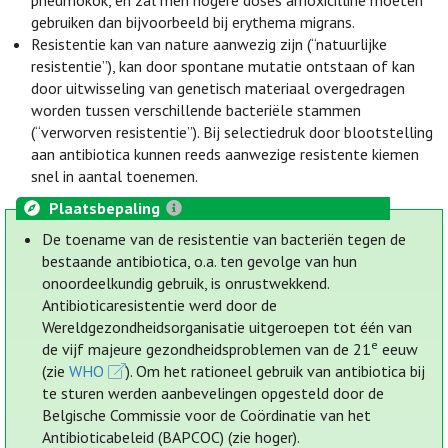
pneumokok, en zal men hogere doses amoxicilline moeten
gebruiken dan bijvoorbeeld bij erythema migrans.
Resistentie kan van nature aanwezig zijn (“natuurlijke
resistentie”), kan door spontane mutatie ontstaan of kan
door uitwisseling van genetisch materiaal overgedragen
worden tussen verschillende bacteriële stammen
(“verworven resistentie”). Bij selectiedruk door blootstelling
aan antibiotica kunnen reeds aanwezige resistente kiemen
snel in aantal toenemen.
Plaatsbepaling
De toename van de resistentie van bacteriën tegen de
bestaande antibiotica, o.a. ten gevolge van hun
onoordeelkundig gebruik, is onrustwekkend.
Antibioticaresistentie werd door de
Wereldgezondheidsorganisatie uitgeroepen tot één van
e
de vijf majeure gezondheidsproblemen van de 21
eeuw
(zie
WHO
). Om het rationeel gebruik van antibiotica bij
te sturen werden aanbevelingen opgesteld door de
Belgische Commissie voor de Coördinatie van het
Antibioticabeleid (BAPCOC) (zie hoger).