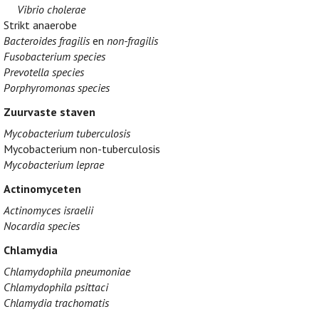
Vibrio cholerae
Strikt anaerobe
Bacteroides fragilis
en
non-fragilis
Fusobacterium species
Prevotella species
Porphyromonas species
Zuurvaste staven
Mycobacterium tuberculosis
Mycobacterium non-tuberculosis
Mycobacterium leprae
Actinomyceten
Actinomyces israelii
Nocardia species
Chlamydia
Chlamydophila pneumoniae
Chlamydophila psittaci
Chlamydia trachomatis