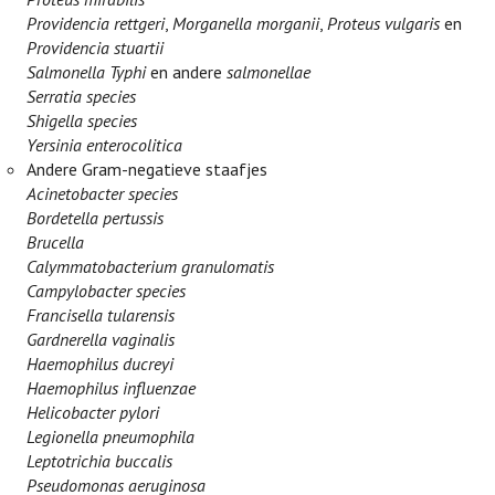
Providencia rettgeri
,
Morganella morganii
,
Proteus vulgaris
en
Providencia stuartii
Salmonella Typhi
en andere
salmonellae
Serratia species
Shigella species
Yersinia enterocolitica
Andere Gram-negatieve staafjes
Acinetobacter species
Bordetella pertussis
Brucella
Calymmatobacterium granulomatis
Campylobacter species
Francisella tularensis
Gardnerella vaginalis
Haemophilus ducreyi
Haemophilus influenzae
Helicobacter pylori
Legionella pneumophila
Leptotrichia buccalis
Pseudomonas aeruginosa