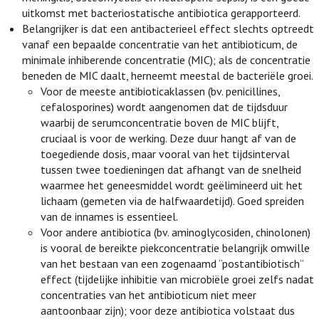
uitkomst met bacteriostatische antibiotica gerapporteerd.
Belangrijker is dat een antibacterieel effect slechts optreedt
vanaf een bepaalde concentratie van het antibioticum, de
minimale inhiberende concentratie (MIC); als de concentratie
beneden de MIC daalt, herneemt meestal de bacteriële groei.
Voor de meeste antibioticaklassen (bv. penicillines,
cefalosporines) wordt aangenomen dat de tijdsduur
waarbij de serumconcentratie boven de MIC blijft,
cruciaal is voor de werking. Deze duur hangt af van de
toegediende dosis, maar vooral van het tijdsinterval
tussen twee toedieningen dat afhangt van de snelheid
waarmee het geneesmiddel wordt geëlimineerd uit het
lichaam (gemeten via de halfwaardetijd). Goed spreiden
van de innames is essentieel.
Voor andere antibiotica (bv. aminoglycosiden, chinolonen)
is vooral de bereikte piekconcentratie belangrijk omwille
van het bestaan van een zogenaamd “postantibiotisch”
effect (tijdelijke inhibitie van microbiële groei zelfs nadat
concentraties van het antibioticum niet meer
aantoonbaar zijn); voor deze antibiotica volstaat dus