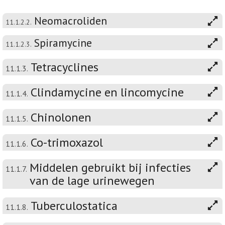
Neomacroliden
11.1.2.2.
Spiramycine
11.1.2.3.
Tetracyclines
11.1.3.
Clindamycine en lincomycine
11.1.4.
Chinolonen
11.1.5.
Co-trimoxazol
11.1.6.
Middelen gebruikt bij infecties
11.1.7.
van de lage urinewegen
Tuberculostatica
11.1.8.