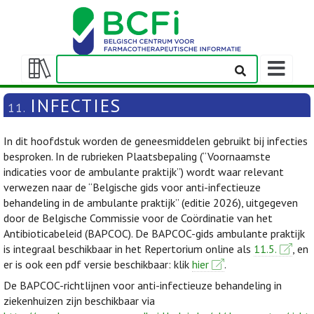
Weergeven
navigatieba
Weergeven/verbergen
inhoudstafel
INFECTIES
11.
In dit hoofdstuk worden de geneesmiddelen gebruikt bij infecties
besproken. In de rubrieken Plaatsbepaling (“Voornaamste
indicaties voor de ambulante praktijk”) wordt waar relevant
verwezen naar de “Belgische gids voor anti-infectieuze
behandeling in de ambulante praktijk” (editie 2026), uitgegeven
door de Belgische Commissie voor de Coördinatie van het
Antibioticabeleid (BAPCOC). De BAPCOC-gids ambulante praktijk
is integraal beschikbaar in het Repertorium online als
11.5.
, en
er is ook een pdf versie beschikbaar: klik
hier
.
De BAPCOC-richtlijnen voor anti-infectieuze behandeling in
ziekenhuizen zijn beschikbaar via