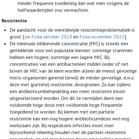
minder frequente toediening dan wat men volgens de
halfwaardetijden zou verwachten.
Resistentie
De aandacht voor de wereldwijde resistentieproblematiek is
groot [
zie Folia oktober 2019
en
Folia november 2022
].
De minimale inhiberende concentratie (MIC) is steeds een
gemiddelde voor een populatie kiemen: sommige stammen
hebben een hogere, sommige een lagere MIC. Bij
concentraties van een antibacterieel middel onder of net
boven de MIC van de kiem worden alleen de meest gevoelige
micro-organismen geremd terwijl de minder gevoelige, d.w.z.
deze met (partiële) resistentie, doorgroeien. Zo kan tijdens
een antibioticumbehandeling een meer resistente kloon
uitgeselecteerd worden. Om dit te vermijden dient een
voldoende hoge dosis met voldoende hoge frequentie
toegediend te worden. Bij kiemen met een partiële
resistentie kan een nog hogere antibioticumdosis wel nog
werkzaam zijn. Bij respiratoire infecties moet men
bijvoorbeeld rekening houden met de partieel resistente