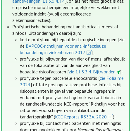
aanbevelingen, 11.5.5.4.
), of als het risico groot is dat
empirische monotherapie een mogelijke verwekker niet
voldoende indekt (bv. bij gecompliceerde
ziekenhuisinfecties).
Profylactische behandeling met antibiotica is meestal
zinloos. Uitzonderingen daarbij zijn:
korte profylaxe bij bepaalde chirurgische ingrepen [zie
de
BAPCOC-richtlijnen voor anti-infectieuze
behandeling in ziekenhuizen 2017
];
profylaxe bij bijtwonden van dier of mens, afhankelijk
van de lokalisatie of van de aanwezigheid van
bepaalde risicofactoren [
zie 11.5.3.4. Bijtwonden
];
profylaxe tegen bacteriële endocarditis [
zie Folia mei
2023
] of late postoperatieve prothese-infecties bij
risicopatiënten in geval van bepaalde ingrepen; in
verband met profylactisch gebruik van antibiotica in
de tandheelkunde: zie KCE-rapport “Richtlijn voor het
rationeel voorschrijven van antibiotica in de
tandartspraktijk” (
KCE Reports R332A, 2020
);
profylaxe bij contact met patiënten met meningitis
door meningokokken of door
Haemophilus influenzae
.