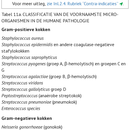
Voor meer uitleg,
zie Inl.2.4. Rubriek “Contra-indicaties”
.
Tabel 11a.
CLASSIFICATIE VAN DE VOORNAAMSTE MICRO-
ORGANISMEN IN DE HUMANE PATHOLOGIE
Gram-positieve kokken
Staphylococcus aureus
Staphylococcus epidermidis
en andere coagulase-negatieve
stafylokokken
Staphylococcus saprophyticus
Streptococcus pyogenes
(groep A, β-hemolytisch) en groepen C en
G
Streptococcus agalactiae
(groep B, β-hemolytisch)
Streptococcus viridans
Streptococcus gallolyticus
groep D
Peptostreptococcus
(anaërobe streptokok)
Streptococcus pneumoniae
(pneumokok)
Enterococcus species
Gram-negatieve kokken
Neisseria gonorrhoeae
(gonokok)