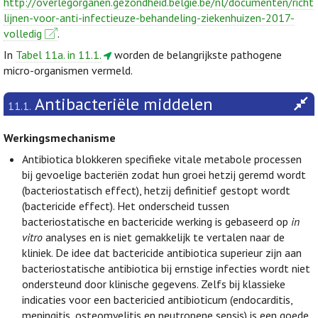
http://overlegorganen.gezondheid.belgie.be/nl/documenten/richt
lijnen-voor-anti-infectieuze-behandeling-ziekenhuizen-2017-
volledig
.
In
Tabel 11a. in 11.1.
worden de belangrijkste pathogene
micro-organismen vermeld.
Antibacteriële middelen
11.1.
Werkingsmechanisme
Antibiotica blokkeren specifieke vitale metabole processen
bij gevoelige bacteriën zodat hun groei hetzij geremd wordt
(bacteriostatisch effect), hetzij definitief gestopt wordt
(bactericide effect). Het onderscheid tussen
bacteriostatische en bactericide werking is gebaseerd op
in
vitro
analyses en is niet gemakkelijk te vertalen naar de
kliniek. De idee dat bactericide antibiotica superieur zijn aan
bacteriostatische antibiotica bij ernstige infecties wordt niet
ondersteund door klinische gegevens. Zelfs bij klassieke
indicaties voor een bactericied antibioticum (endocarditis,
meningitis, osteomyelitis en neutropene sepsis) is een goede