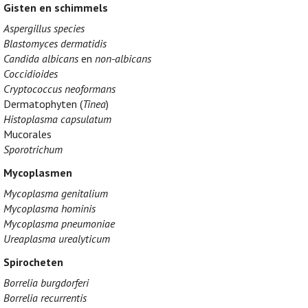
Gisten en schimmels
Aspergillus species
Blastomyces dermatidis
Candida albicans
en
non-albicans
Coccidioides
Cryptococcus neoformans
Dermatophyten (
Tinea
)
Histoplasma capsulatum
Mucorales
Sporotrichum
Mycoplasmen
Mycoplasma genitalium
Mycoplasma hominis
Mycoplasma pneumoniae
Ureaplasma urealyticum
Spirocheten
Borrelia burgdorferi
Borrelia recurrentis