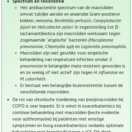
Spectrum en resistentie
Het antibacteriële spectrum van de macroliden
omvat talrijke aerobe en anaerobe Gram-positieve
kokken, neisseria,
Bordetella pertussis
,
Campylobacter
jejuni
en
Helicobacter pylori
. In tegenstelling tot β-
lactamantibiotica zijn macroliden werkzaam tegen
zogenaamde “atypische” bacteriën (
Mycoplasma
pneumoniae
,
Chlamydia spp
) en
Legionella pneumophila
.
Macroliden zijn niet geschikt voor empirische
behandeling van respiratoire infecties omdat
S.
pneumoniae
in belangrijke mate resistent geworden is
en ze weinig of niet actief zijn tegen
H. influenzae
en
M. catarrhalis
.
Er bestaat een belangrijke kruisresistentie tussen de
verschillende macroliden.
De rol van chronische toediening van (neo)macroliden bij
COPD is zeer beperkt. Er is winst in exacerbatierisico bij
continue behandeling met macroliden (beste evidentie
voor azithromycine) bij patiënten met ernstige
symptomen en hoog exacerbatierisico ondanks optimale
behandeling met bronchodilatoren + ICS. Dit dient