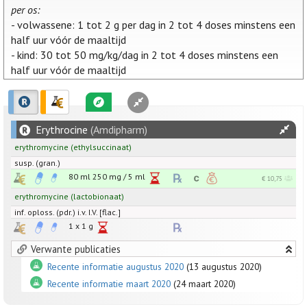
per os:
- volwassene: 1 tot 2 g per dag in 2 tot 4 doses minstens een
half uur vóór de maaltijd
- kind: 30 tot 50 mg/kg/dag in 2 tot 4 doses minstens een
half uur vóór de maaltijd
Erythrocine
(Amdipharm)
erythromycine
(ethylsuccinaat)
susp. (gran.)
80 ml
250
mg
/
5
ml
€ 10,75
erythromycine
(lactobionaat)
inf. oploss. (pdr.) i.v. I.V. [flac.]
1 x
1
g
Verwante publicaties
Recente informatie augustus 2020
(13 augustus 2020)
Recente informatie maart 2020
(24 maart 2020)