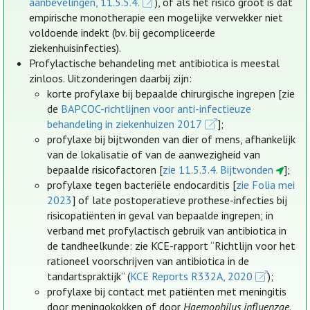
aanbevelingen, 11.5.5.4.
), of als het risico groot is dat
empirische monotherapie een mogelijke verwekker niet
voldoende indekt (bv. bij gecompliceerde
ziekenhuisinfecties).
Profylactische behandeling met antibiotica is meestal
zinloos. Uitzonderingen daarbij zijn:
korte profylaxe bij bepaalde chirurgische ingrepen [zie
de
BAPCOC-richtlijnen voor anti-infectieuze
behandeling in ziekenhuizen 2017
];
profylaxe bij bijtwonden van dier of mens, afhankelijk
van de lokalisatie of van de aanwezigheid van
bepaalde risicofactoren [
zie 11.5.3.4. Bijtwonden
];
profylaxe tegen bacteriële endocarditis [
zie Folia mei
2023
] of late postoperatieve prothese-infecties bij
risicopatiënten in geval van bepaalde ingrepen; in
verband met profylactisch gebruik van antibiotica in
de tandheelkunde: zie KCE-rapport “Richtlijn voor het
rationeel voorschrijven van antibiotica in de
tandartspraktijk” (
KCE Reports R332A, 2020
);
profylaxe bij contact met patiënten met meningitis
door meningokokken of door
Haemophilus influenzae
.