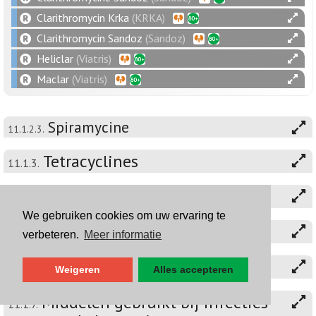
Clarithromycin Krka
(KRKA)
Clarithromycin Sandoz
(Sandoz)
Heliclar
(Viatris)
Maclar
(Viatris)
Spiramycine
11.1.2.3.
Tetracyclines
11.1.3.
Clindamycine en lincomycine
11.1.4.
We gebruiken cookies om uw ervaring te
Chinolonen
11.1.5.
verbeteren.
Meer informatie
Co-trimoxazol
11.1.6.
Weigeren
Alles accepteren
Middelen gebruikt bij infecties
11.1.7.