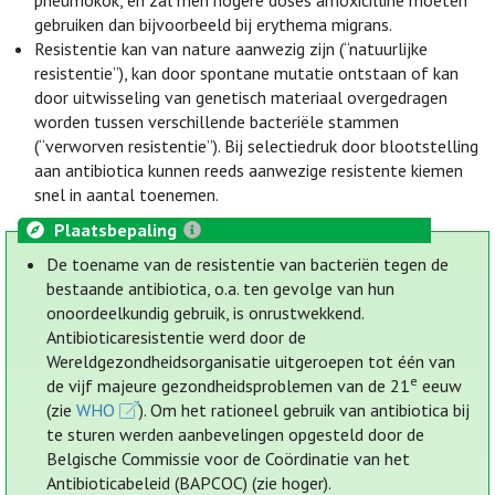
pneumokok, en zal men hogere doses amoxicilline moeten
gebruiken dan bijvoorbeeld bij erythema migrans.
Resistentie kan van nature aanwezig zijn (“natuurlijke
resistentie”), kan door spontane mutatie ontstaan of kan
door uitwisseling van genetisch materiaal overgedragen
worden tussen verschillende bacteriële stammen
(“verworven resistentie”). Bij selectiedruk door blootstelling
aan antibiotica kunnen reeds aanwezige resistente kiemen
snel in aantal toenemen.
Plaatsbepaling
De toename van de resistentie van bacteriën tegen de
bestaande antibiotica, o.a. ten gevolge van hun
onoordeelkundig gebruik, is onrustwekkend.
Antibioticaresistentie werd door de
Wereldgezondheidsorganisatie uitgeroepen tot één van
e
de vijf majeure gezondheidsproblemen van de 21
eeuw
(zie
WHO
). Om het rationeel gebruik van antibiotica bij
te sturen werden aanbevelingen opgesteld door de
Belgische Commissie voor de Coördinatie van het
Antibioticabeleid (BAPCOC) (zie hoger).