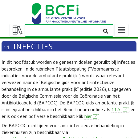
Weergeven
navigatieba
Weergeven/verbergen
inhoudstafel
INFECTIES
11.
In dit hoofdstuk worden de geneesmiddelen gebruikt bij infecties
besproken. In de rubrieken Plaatsbepaling (“Voornaamste
indicaties voor de ambulante praktijk”) wordt waar relevant
verwezen naar de “Belgische gids voor anti-infectieuze
behandeling in de ambulante praktijk” (editie 2026), uitgegeven
door de Belgische Commissie voor de Coördinatie van het
Antibioticabeleid (BAPCOC). De BAPCOC-gids ambulante praktijk
is integraal beschikbaar in het Repertorium online als
11.5.
, en
er is ook een pdf versie beschikbaar: klik
hier
.
De BAPCOC-richtlijnen voor anti-infectieuze behandeling in
ziekenhuizen zijn beschikbaar via