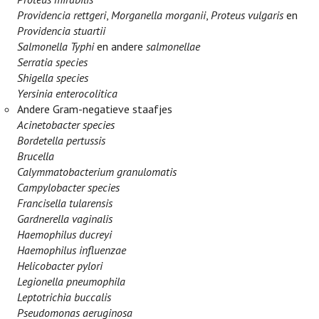
Providencia rettgeri
,
Morganella morganii
,
Proteus vulgaris
en
Providencia stuartii
Salmonella Typhi
en andere
salmonellae
Serratia species
Shigella species
Yersinia enterocolitica
Andere Gram-negatieve staafjes
Acinetobacter species
Bordetella pertussis
Brucella
Calymmatobacterium granulomatis
Campylobacter species
Francisella tularensis
Gardnerella vaginalis
Haemophilus ducreyi
Haemophilus influenzae
Helicobacter pylori
Legionella pneumophila
Leptotrichia buccalis
Pseudomonas aeruginosa