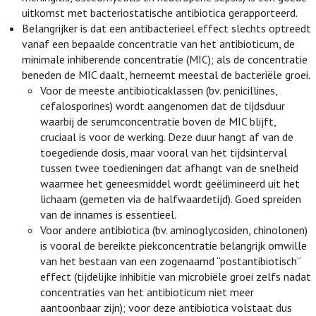
uitkomst met bacteriostatische antibiotica gerapporteerd.
Belangrijker is dat een antibacterieel effect slechts optreedt
vanaf een bepaalde concentratie van het antibioticum, de
minimale inhiberende concentratie (MIC); als de concentratie
beneden de MIC daalt, herneemt meestal de bacteriële groei.
Voor de meeste antibioticaklassen (bv. penicillines,
cefalosporines) wordt aangenomen dat de tijdsduur
waarbij de serumconcentratie boven de MIC blijft,
cruciaal is voor de werking. Deze duur hangt af van de
toegediende dosis, maar vooral van het tijdsinterval
tussen twee toedieningen dat afhangt van de snelheid
waarmee het geneesmiddel wordt geëlimineerd uit het
lichaam (gemeten via de halfwaardetijd). Goed spreiden
van de innames is essentieel.
Voor andere antibiotica (bv. aminoglycosiden, chinolonen)
is vooral de bereikte piekconcentratie belangrijk omwille
van het bestaan van een zogenaamd “postantibiotisch”
effect (tijdelijke inhibitie van microbiële groei zelfs nadat
concentraties van het antibioticum niet meer
aantoonbaar zijn); voor deze antibiotica volstaat dus