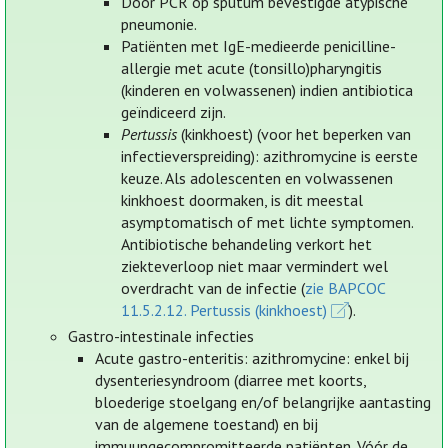
Door PCR op sputum bevestigde atypische
pneumonie.
Patiënten met IgE-medieerde penicilline-
allergie met acute (tonsillo)pharyngitis
(kinderen en volwassenen) indien antibiotica
geïndiceerd zijn.
Pertussis
(kinkhoest) (voor het beperken van
infectieverspreiding): azithromycine is eerste
keuze. Als adolescenten en volwassenen
kinkhoest doormaken, is dit meestal
asymptomatisch of met lichte symptomen.
Antibiotische behandeling verkort het
ziekteverloop niet maar vermindert wel
overdracht van de infectie (
zie BAPCOC
11.5.2.12. Pertussis (kinkhoest)
).
Gastro-intestinale infecties
Acute gastro-enteritis: azithromycine: enkel bij
dysenteriesyndroom (diarree met koorts,
bloederige stoelgang en/of belangrijke aantasting
van de algemene toestand) en bij
immuungecompromitteerde patiënten. Vóór de