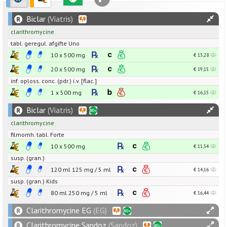
Biclar
(Viatris)
clarithromycine
tabl. geregul. afgifte Uno
10 x
500
mg
€ 13,28
20 x
500
mg
€ 19,15
inf. oploss. conc. (pdr.) i.v. [flac.]
1 x
500
mg
€ 16,15
Biclar
(Viatris)
clarithromycine
filmomh. tabl. Forte
10 x
500
mg
€ 11,54
susp. (gran.)
120 ml
125
mg
/
5
ml
€ 14,16
susp. (gran.) Kids
80 ml
250
mg
/
5
ml
€ 16,44
Clarithromycine EG
(EG)
Clarithromycine Sandoz
(Sandoz)