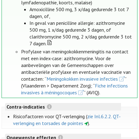
lymfadenopathie, koorts, malaise)
Amoxicilline 500 mg, 3 x/dag gedurende 3 tot 7
dagen, of,
In geval van penicilline allergie: azithromycine
500 mg, 1 x/dag gedurende 3 dagen, of
clarithromycine 500 mg, 2 x/dag gedurende 3 tot
7 dagen.
Profylaxe van meningokokkenmeningitis na contact
met een index-case: azithromycine. Voor de
aanbevelingen van de Gemeenschappen over
antibacteriële profylaxe en eventuele vaccinatie van
contacten: “
Meningokokken invasieve infecties
”
(Vlaanderen > Departement Zorg); “
Fiche infections
invasives à méningocoques
” (AVIQ).
Contra-indicaties
Risicofactoren voor QT-verlenging (
zie Inl.6.2.2. QT-
verlenging en torsades de pointes
).
Ongewenste effecten