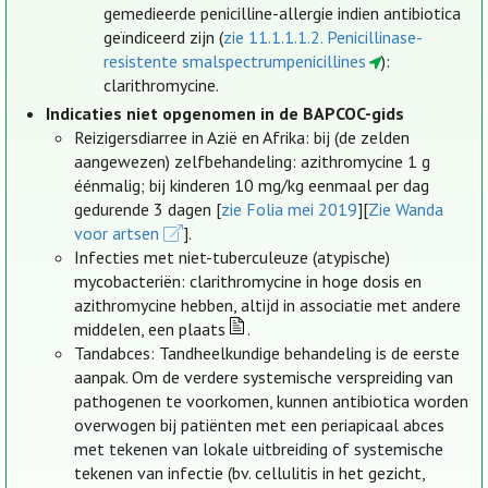
gemedieerde penicilline-allergie indien antibiotica
geïndiceerd zijn (
zie 11.1.1.1.2. Penicillinase-
resistente smalspectrumpenicillines
):
clarithromycine.
Indicaties niet opgenomen in de BAPCOC-gids
Reizigersdiarree in Azië en Afrika: bij (de zelden
aangewezen) zelfbehandeling: azithromycine 1 g
éénmalig; bij kinderen 10 mg/kg eenmaal per dag
gedurende 3 dagen [
zie Folia mei 2019
][
Zie Wanda
voor artsen
].
Infecties met niet-tuberculeuze (atypische)
mycobacteriën: clarithromycine in hoge dosis en
azithromycine hebben, altijd in associatie met andere
middelen, een plaats
.
Tandabces: Tandheelkundige behandeling is de eerste
aanpak. Om de verdere systemische verspreiding van
pathogenen te voorkomen, kunnen antibiotica worden
overwogen bij patiënten met een periapicaal abces
met tekenen van lokale uitbreiding of systemische
tekenen van infectie (bv. cellulitis in het gezicht,