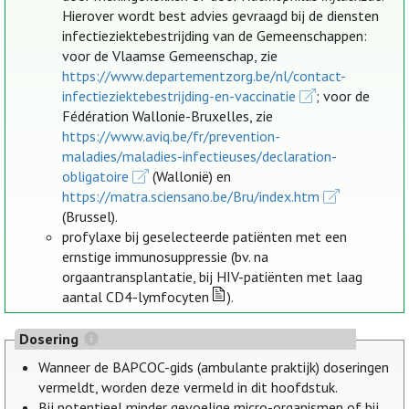
Hierover wordt best advies gevraagd bij de diensten
infectieziektebestrijding van de Gemeenschappen:
voor de Vlaamse Gemeenschap, zie
https://www.departementzorg.be/nl/contact-
infectieziektebestrijding-en-vaccinatie
; voor de
Fédération Wallonie-Bruxelles, zie
https://www.aviq.be/fr/prevention-
maladies/maladies-infectieuses/declaration-
obligatoire
(Wallonië) en
https://matra.sciensano.be/Bru/index.htm
(Brussel).
profylaxe bij geselecteerde patiënten met een
ernstige immunosuppressie (bv. na
orgaantransplantatie, bij HIV-patiënten met laag
aantal CD4-lymfocyten
).
Dosering
Wanneer de BAPCOC-gids (ambulante praktijk) doseringen
vermeldt, worden deze vermeld in dit hoofdstuk.
Bij potentieel minder gevoelige micro-organismen of bij