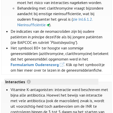
moet het risico van interacties nagekeken worden.
Behandeling met clarithromycine vraagt bijzondere
aandacht bij ernstige nierinsufficientie, wat bij
ouderen frequenter het geval is (
zie Inl.6.1.2.
Nierinsufficiëntie
).
De indicaties van de neomacroliden zijn bij oudere
patiënten in principe dezelfde als bij jongere patiënten
(zie BAPCOC en
rubriek “Plaatsbepaling”
).
Het symbool 80+ ter hoogte van sommige
geneesmiddelen (azithromycine, clarithromycine) betekent
dat het geneesmiddel opgenomen werd in het
Formularium Ouderenzorg
. Klik op het symbooltje
om hier meer over te lezen in de geneesmiddelenfiche.
Interacties
Vitamine K-antagonisten: interactie werd beschreven met
bijna alle antibiotica. Hoewel het bewijs van interactie
met vele antibiotica (ook de macroliden) zwak is, wordt
uit voorzichtig-heid toch aanbevolen om de INR te
controleren binnen de 3 tot 5 dagen na het starten van