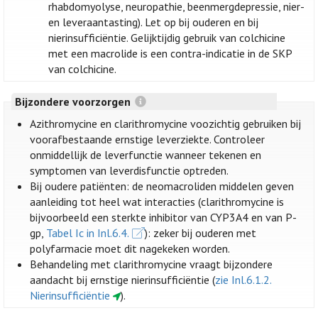
rhabdomyolyse, neuropathie, beenmergdepressie, nier-
en leveraantasting). Let op bij ouderen en bij
nierinsufficiëntie. Gelijktijdig gebruik van colchicine
met een macrolide is een contra-indicatie in de SKP
van colchicine.
Bijzondere voorzorgen
Azithromycine en clarithromycine voozichtig gebruiken bij
voorafbestaande ernstige leverziekte. Controleer
onmiddellijk de leverfunctie wanneer tekenen en
symptomen van leverdisfunctie optreden.
Bij oudere patiënten: de neomacroliden middelen geven
aanleiding tot heel wat interacties (clarithromycine is
bijvoorbeeld een sterkte inhibitor van CYP3A4 en van P-
gp,
Tabel Ic in Inl.6.4.
): zeker bij ouderen met
polyfarmacie moet dit nagekeken worden.
Behandeling met clarithromycine vraagt bijzondere
aandacht bij ernstige nierinsufficiëntie (
zie Inl.6.1.2.
Nierinsufficiëntie
).