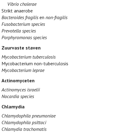
Vibrio cholerae
Strikt anaerobe
Bacteroides fragilis
en
non-fragilis
Fusobacterium species
Prevotella species
Porphyromonas species
Zuurvaste staven
Mycobacterium tuberculosis
Mycobacterium non-tuberculosis
Mycobacterium leprae
Actinomyceten
Actinomyces israelii
Nocardia species
Chlamydia
Chlamydophila pneumoniae
Chlamydophila psittaci
Chlamydia trachomatis