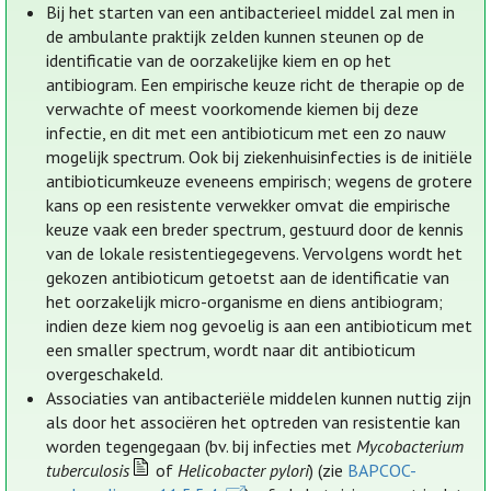
Bij het starten van een antibacterieel middel zal men in
de ambulante praktijk zelden kunnen steunen op de
identificatie van de oorzakelijke kiem en op het
antibiogram. Een empirische keuze richt de therapie op de
verwachte of meest voorkomende kiemen bij deze
infectie, en dit met een antibioticum met een zo nauw
mogelijk spectrum. Ook bij ziekenhuisinfecties is de initiële
antibioticumkeuze eveneens empirisch; wegens de grotere
kans op een resistente verwekker omvat die empirische
keuze vaak een breder spectrum, gestuurd door de kennis
van de lokale resistentiegegevens. Vervolgens wordt het
gekozen antibioticum getoetst aan de identificatie van
het oorzakelijk micro-organisme en diens antibiogram;
indien deze kiem nog gevoelig is aan een antibioticum met
een smaller spectrum, wordt naar dit antibioticum
overgeschakeld.
Associaties van antibacteriële middelen kunnen nuttig zijn
als door het associëren het optreden van resistentie kan
worden tegengegaan (bv. bij infecties met
Mycobacterium
tuberculosis
of
Helicobacter pylori
) (zie
BAPCOC-