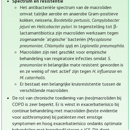
Spectrum en resistentie
Het antibacteriële spectrum van de macroliden
omvat talrijke aerobe en anaerobe Gram-positieve
kokken, neisseria,
Bordetella pertussis
,
Campylobacter
jejuni
en
Helicobacter pylori
. In tegenstelling tot β-
lactamantibiotica zijn macroliden werkzaam tegen
zogenaamde “atypische” bacteriën (
Mycoplasma
pneumoniae
,
Chlamydia spp
) en
Legionella pneumophila
.
Macroliden zijn niet geschikt voor empirische
behandeling van respiratoire infecties omdat
S.
pneumoniae
in belangrijke mate resistent geworden is
en ze weinig of niet actief zijn tegen
H. influenzae
en
M. catarrhalis
.
Er bestaat een belangrijke kruisresistentie tussen de
verschillende macroliden.
De rol van chronische toediening van (neo)macroliden bij
COPD is zeer beperkt. Er is winst in exacerbatierisico bij
continue behandeling met macroliden (beste evidentie
voor azithromycine) bij patiënten met ernstige
symptomen en hoog exacerbatierisico ondanks optimale
behandeling met bronchodilatoren + ICS. Dit dient