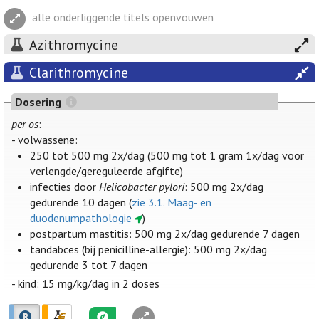
alle onderliggende titels openvouwen
Azithromycine
Clarithromycine
Dosering
per os
:
- volwassene:
250 tot 500 mg 2x/dag (500 mg tot 1 gram 1x/dag voor
verlengde/gereguleerde afgifte)
infecties door
Helicobacter pylori
: 500 mg 2x/dag
gedurende 10 dagen (
zie 3.1. Maag- en
duodenumpathologie
)
postpartum mastitis: 500 mg 2x/dag gedurende 7 dagen
tandabces (bij penicilline-allergie): 500 mg 2x/dag
gedurende 3 tot 7 dagen
- kind: 15 mg/kg/dag in 2 doses