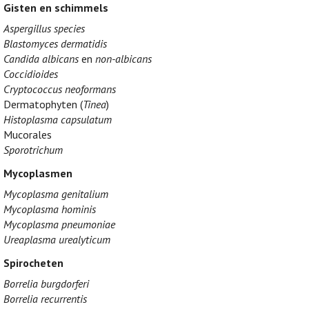
Gisten en schimmels
Aspergillus species
Blastomyces dermatidis
Candida albicans
en
non-albicans
Coccidioides
Cryptococcus neoformans
Dermatophyten (
Tinea
)
Histoplasma capsulatum
Mucorales
Sporotrichum
Mycoplasmen
Mycoplasma genitalium
Mycoplasma hominis
Mycoplasma pneumoniae
Ureaplasma urealyticum
Spirocheten
Borrelia burgdorferi
Borrelia recurrentis