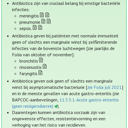
Antibiotica zijn van cruciaal belang bij ernstige bacteriële
infecties:
meningitis
pneumonie
sepsis.
Antibiotica geven bij patiënten met normale immuniteit
geen of slechts een marginale winst bij zelflimiterende
infecties van de bovenste luchtwegen [zie jaarlijks de
Folia van oktober of november]:
bronchitis
rinosinusitis
faryngitis
Antibiotica geven ook geen of slechts een marginale
winst bij asymptomatische bacteriurie [
zie Folia juli 2021
]
en in de meeste gevallen van acute gastro-enteritis (zie
BAPCOC-aanbevelingen,
11.5.5.1. Acute gastro-enteritis
(geen reizigersdiarree)
).
Daarentegen kunnen antibiotica oorzaak zijn van
ongewenste effecten, resistentievorming en een
verhoging van het risico van recidieven.