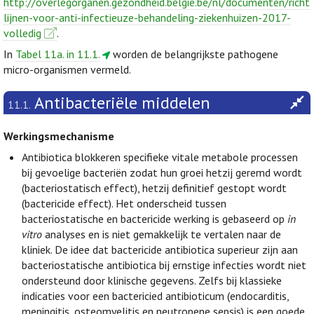
http://overlegorganen.gezondheid.belgie.be/nl/documenten/richt
lijnen-voor-anti-infectieuze-behandeling-ziekenhuizen-2017-
volledig
.
In
Tabel 11a. in 11.1.
worden de belangrijkste pathogene
micro-organismen vermeld.
Antibacteriële middelen
11.1.
Werkingsmechanisme
Antibiotica blokkeren specifieke vitale metabole processen
bij gevoelige bacteriën zodat hun groei hetzij geremd wordt
(bacteriostatisch effect), hetzij definitief gestopt wordt
(bactericide effect). Het onderscheid tussen
bacteriostatische en bactericide werking is gebaseerd op
in
vitro
analyses en is niet gemakkelijk te vertalen naar de
kliniek. De idee dat bactericide antibiotica superieur zijn aan
bacteriostatische antibiotica bij ernstige infecties wordt niet
ondersteund door klinische gegevens. Zelfs bij klassieke
indicaties voor een bactericied antibioticum (endocarditis,
meningitis, osteomyelitis en neutropene sepsis) is een goede