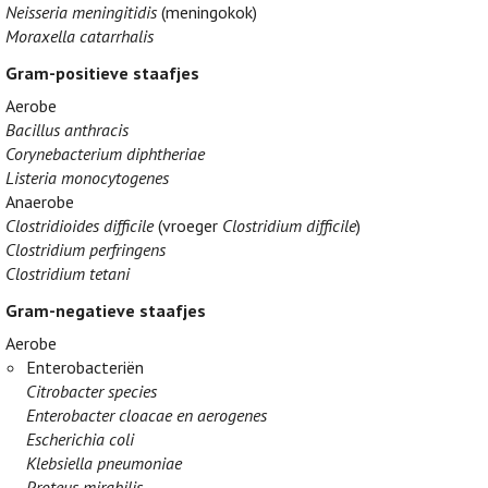
Neisseria meningitidis
(meningokok)
Moraxella catarrhalis
Gram-positieve staafjes
Aerobe
Bacillus anthracis
Corynebacterium diphtheriae
Listeria monocytogenes
Anaerobe
Clostridioides difficile
(vroeger
Clostridium difficile
)
Clostridium perfringens
Clostridium tetani
Gram-negatieve staafjes
Aerobe
Enterobacteriën
Citrobacter species
Enterobacter cloacae en aerogenes
Escherichia coli
Klebsiella pneumoniae
Proteus mirabilis