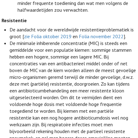
minder frequente toediening dan wat men volgens de
halfwaardetijden zou verwachten.
Resistentie
De aandacht voor de wereldwijde resistentieproblematiek is
groot [
zie Folia oktober 2019
en
Folia november 2022
].
De minimale inhiberende concentratie (MIC) is steeds een
gemiddelde voor een populatie kiemen: sommige stammen
hebben een hogere, sommige een lagere MIC. Bij
concentraties van een antibacterieel middel onder of net
boven de MIC van de kiem worden alleen de meest gevoelige
micro-organismen geremd terwijl de minder gevoelige, d.w.z.
deze met (partiële) resistentie, doorgroeien. Zo kan tijdens
een antibioticumbehandeling een meer resistente kloon
uitgeselecteerd worden. Om dit te vermijden dient een
voldoende hoge dosis met voldoende hoge frequentie
toegediend te worden. Bij kiemen met een partiële
resistentie kan een nog hogere antibioticumdosis wel nog
werkzaam zijn. Bij respiratoire infecties moet men
bijvoorbeeld rekening houden met de partieel resistente