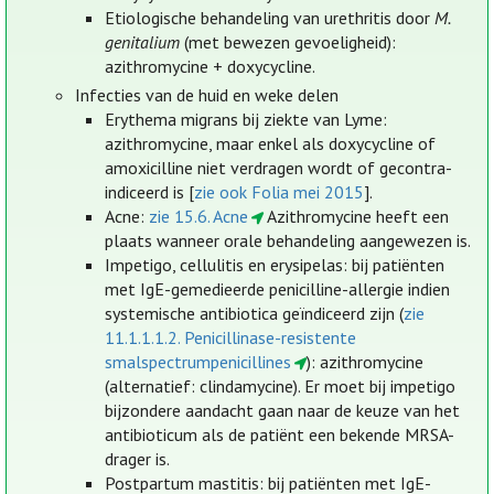
Etiologische behandeling van urethritis door
M.
genitalium
(met bewezen gevoeligheid):
azithromycine + doxycycline.
Infecties van de huid en weke delen
Erythema migrans bij ziekte van Lyme:
azithromycine, maar enkel als doxycycline of
amoxicilline niet verdragen wordt of gecontra-
indiceerd is [
zie ook Folia mei 2015
].
Acne:
zie 15.6. Acne
Azithromycine heeft een
plaats wanneer orale behandeling aangewezen is.
Impetigo, cellulitis en erysipelas: bij patiënten
met IgE-gemedieerde penicilline-allergie indien
systemische antibiotica geïndiceerd zijn (
zie
11.1.1.1.2. Penicillinase-resistente
smalspectrumpenicillines
): azithromycine
(alternatief: clindamycine). Er moet bij impetigo
bijzondere aandacht gaan naar de keuze van het
antibioticum als de patiënt een bekende MRSA-
drager is.
Postpartum mastitis: bij patiënten met IgE-