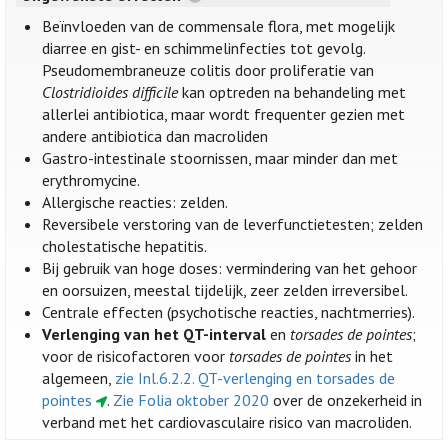
Beïnvloeden van de commensale flora, met mogelijk
diarree en gist- en schimmelinfecties tot gevolg.
Pseudomembraneuze colitis door proliferatie van
Clostridioides difficile
kan optreden na behandeling met
allerlei antibiotica, maar wordt frequenter gezien met
andere antibiotica dan macroliden
Gastro-intestinale stoornissen, maar minder dan met
erythromycine.
Allergische reacties: zelden.
Reversibele verstoring van de leverfunctietesten; zelden
cholestatische hepatitis.
Bij gebruik van hoge doses: vermindering van het gehoor
en oorsuizen, meestal tijdelijk, zeer zelden irreversibel.
Centrale effecten (psychotische reacties, nachtmerries).
Verlenging van het QT-interval
en
torsades de pointes
;
voor de risicofactoren voor
torsades de pointes
in het
algemeen,
zie Inl.6.2.2. QT-verlenging en torsades de
pointes
.
Zie Folia oktober 2020
over de onzekerheid in
verband met het cardiovasculaire risico van macroliden.