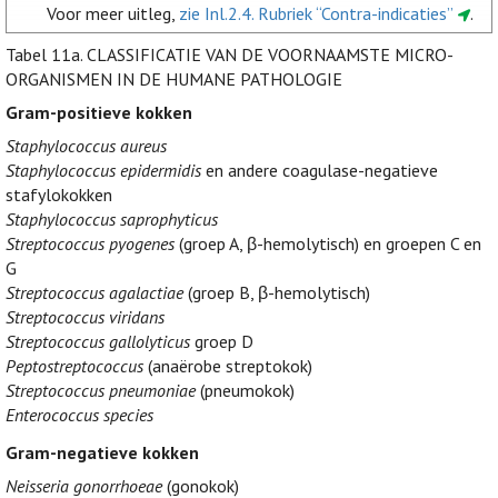
Voor meer uitleg,
zie Inl.2.4. Rubriek “Contra-indicaties”
.
Tabel 11a.
CLASSIFICATIE VAN DE VOORNAAMSTE MICRO-
ORGANISMEN IN DE HUMANE PATHOLOGIE
Gram-positieve kokken
Staphylococcus aureus
Staphylococcus epidermidis
en andere coagulase-negatieve
stafylokokken
Staphylococcus saprophyticus
Streptococcus pyogenes
(groep A, β-hemolytisch) en groepen C en
G
Streptococcus agalactiae
(groep B, β-hemolytisch)
Streptococcus viridans
Streptococcus gallolyticus
groep D
Peptostreptococcus
(anaërobe streptokok)
Streptococcus pneumoniae
(pneumokok)
Enterococcus species
Gram-negatieve kokken
Neisseria gonorrhoeae
(gonokok)