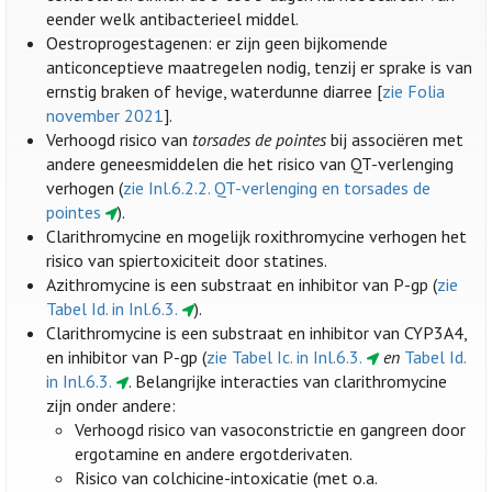
eender welk antibacterieel middel.
Oestroprogestagenen: er zijn geen bijkomende
anticonceptieve maatregelen nodig, tenzij er sprake is van
ernstig braken of hevige, waterdunne diarree [
zie Folia
november 2021
].
Verhoogd risico van
torsades de pointes
bij associëren met
andere geneesmiddelen die het risico van QT-verlenging
verhogen (
zie Inl.6.2.2. QT-verlenging en torsades de
pointes
).
Clarithromycine en mogelijk roxithromycine verhogen het
risico van spiertoxiciteit door statines.
Azithromycine is een substraat en inhibitor van P-gp (
zie
Tabel Id. in Inl.6.3.
).
Clarithromycine is een substraat en inhibitor van CYP3A4,
en inhibitor van P-gp (
zie Tabel Ic. in Inl.6.3.
en
Tabel Id.
in Inl.6.3.
. Belangrijke interacties van clarithromycine
zijn onder andere:
Verhoogd risico van vasoconstrictie en gangreen door
ergotamine en andere ergotderivaten.
Risico van colchicine-intoxicatie (met o.a.