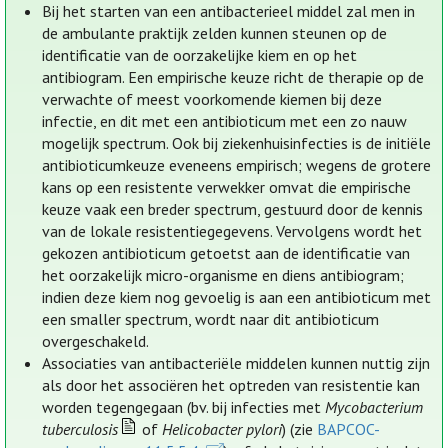
Bij het starten van een antibacterieel middel zal men in
de ambulante praktijk zelden kunnen steunen op de
identificatie van de oorzakelijke kiem en op het
antibiogram. Een empirische keuze richt de therapie op de
verwachte of meest voorkomende kiemen bij deze
infectie, en dit met een antibioticum met een zo nauw
mogelijk spectrum. Ook bij ziekenhuisinfecties is de initiële
antibioticumkeuze eveneens empirisch; wegens de grotere
kans op een resistente verwekker omvat die empirische
keuze vaak een breder spectrum, gestuurd door de kennis
van de lokale resistentiegegevens. Vervolgens wordt het
gekozen antibioticum getoetst aan de identificatie van
het oorzakelijk micro-organisme en diens antibiogram;
indien deze kiem nog gevoelig is aan een antibioticum met
een smaller spectrum, wordt naar dit antibioticum
overgeschakeld.
Associaties van antibacteriële middelen kunnen nuttig zijn
als door het associëren het optreden van resistentie kan
worden tegengegaan (bv. bij infecties met
Mycobacterium
tuberculosis
of
Helicobacter pylori
) (zie
BAPCOC-