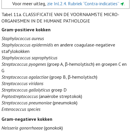
Voor meer uitleg,
zie Inl.2.4. Rubriek “Contra-indicaties”
.
Tabel 11a.
CLASSIFICATIE VAN DE VOORNAAMSTE MICRO-
ORGANISMEN IN DE HUMANE PATHOLOGIE
Gram-positieve kokken
Staphylococcus aureus
Staphylococcus epidermidis
en andere coagulase-negatieve
stafylokokken
Staphylococcus saprophyticus
Streptococcus pyogenes
(groep A, β-hemolytisch) en groepen C en
G
Streptococcus agalactiae
(groep B, β-hemolytisch)
Streptococcus viridans
Streptococcus gallolyticus
groep D
Peptostreptococcus
(anaërobe streptokok)
Streptococcus pneumoniae
(pneumokok)
Enterococcus species
Gram-negatieve kokken
Neisseria gonorrhoeae
(gonokok)