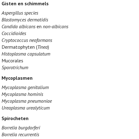
Gisten en schimmels
Aspergillus species
Blastomyces dermatidis
Candida albicans
en
non-albicans
Coccidioides
Cryptococcus neoformans
Dermatophyten (
Tinea
)
Histoplasma capsulatum
Mucorales
Sporotrichum
Mycoplasmen
Mycoplasma genitalium
Mycoplasma hominis
Mycoplasma pneumoniae
Ureaplasma urealyticum
Spirocheten
Borrelia burgdorferi
Borrelia recurrentis