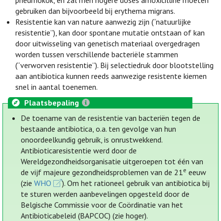
pneumokok, en zal men hogere doses amoxicilline moeten
gebruiken dan bijvoorbeeld bij erythema migrans.
Resistentie kan van nature aanwezig zijn (“natuurlijke
resistentie”), kan door spontane mutatie ontstaan of kan
door uitwisseling van genetisch materiaal overgedragen
worden tussen verschillende bacteriële stammen
(“verworven resistentie”). Bij selectiedruk door blootstelling
aan antibiotica kunnen reeds aanwezige resistente kiemen
snel in aantal toenemen.
Plaatsbepaling
De toename van de resistentie van bacteriën tegen de
bestaande antibiotica, o.a. ten gevolge van hun
onoordeelkundig gebruik, is onrustwekkend.
Antibioticaresistentie werd door de
Wereldgezondheidsorganisatie uitgeroepen tot één van
e
de vijf majeure gezondheidsproblemen van de 21
eeuw
(zie
WHO
). Om het rationeel gebruik van antibiotica bij
te sturen werden aanbevelingen opgesteld door de
Belgische Commissie voor de Coördinatie van het
Antibioticabeleid (BAPCOC) (zie hoger).