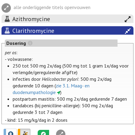
alle onderliggende titels openvouwen
Azithromycine
Clarithromycine
Dosering
per os
:
- volwassene:
250 tot 500 mg 2x/dag (500 mg tot 1 gram 1x/dag voor
verlengde/gereguleerde afgifte)
infecties door
Helicobacter pylori
: 500 mg 2x/dag
gedurende 10 dagen (
zie 3.1. Maag- en
duodenumpathologie
)
postpartum mastitis: 500 mg 2x/dag gedurende 7 dagen
tandabces (bij penicilline-allergie): 500 mg 2x/dag
gedurende 3 tot 7 dagen
- kind: 15 mg/kg/dag in 2 doses