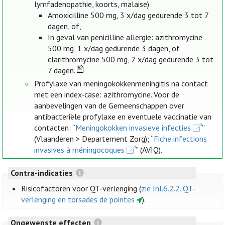
lymfadenopathie, koorts, malaise)
Amoxicilline 500 mg, 3 x/dag gedurende 3 tot 7
dagen, of,
In geval van penicilline allergie: azithromycine
500 mg, 1 x/dag gedurende 3 dagen, of
clarithromycine 500 mg, 2 x/dag gedurende 3 tot
7 dagen.
Profylaxe van meningokokkenmeningitis na contact
met een index-case: azithromycine. Voor de
aanbevelingen van de Gemeenschappen over
antibacteriële profylaxe en eventuele vaccinatie van
contacten: “
Meningokokken invasieve infecties
”
(Vlaanderen > Departement Zorg); “
Fiche infections
invasives à méningocoques
” (AVIQ).
Contra-indicaties
Risicofactoren voor QT-verlenging (
zie Inl.6.2.2. QT-
verlenging en torsades de pointes
).
Ongewenste effecten