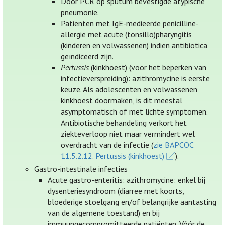
Door PCR op sputum bevestigde atypische
pneumonie.
Patiënten met IgE-medieerde penicilline-
allergie met acute (tonsillo)pharyngitis
(kinderen en volwassenen) indien antibiotica
geïndiceerd zijn.
Pertussis
(kinkhoest) (voor het beperken van
infectieverspreiding): azithromycine is eerste
keuze. Als adolescenten en volwassenen
kinkhoest doormaken, is dit meestal
asymptomatisch of met lichte symptomen.
Antibiotische behandeling verkort het
ziekteverloop niet maar vermindert wel
overdracht van de infectie (
zie BAPCOC
11.5.2.12. Pertussis (kinkhoest)
).
Gastro-intestinale infecties
Acute gastro-enteritis: azithromycine: enkel bij
dysenteriesyndroom (diarree met koorts,
bloederige stoelgang en/of belangrijke aantasting
van de algemene toestand) en bij
immuungecompromitteerde patiënten. Vóór de