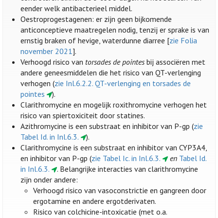
eender welk antibacterieel middel.
Oestroprogestagenen: er zijn geen bijkomende
anticonceptieve maatregelen nodig, tenzij er sprake is van
ernstig braken of hevige, waterdunne diarree [
zie Folia
november 2021
].
Verhoogd risico van
torsades de pointes
bij associëren met
andere geneesmiddelen die het risico van QT-verlenging
verhogen (
zie Inl.6.2.2. QT-verlenging en torsades de
pointes
).
Clarithromycine en mogelijk roxithromycine verhogen het
risico van spiertoxiciteit door statines.
Azithromycine is een substraat en inhibitor van P-gp (
zie
Tabel Id. in Inl.6.3.
).
Clarithromycine is een substraat en inhibitor van CYP3A4,
en inhibitor van P-gp (
zie Tabel Ic. in Inl.6.3.
en
Tabel Id.
in Inl.6.3.
. Belangrijke interacties van clarithromycine
zijn onder andere:
Verhoogd risico van vasoconstrictie en gangreen door
ergotamine en andere ergotderivaten.
Risico van colchicine-intoxicatie (met o.a.