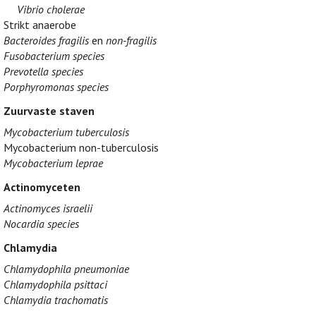
Vibrio cholerae
Strikt anaerobe
Bacteroides fragilis
en
non-fragilis
Fusobacterium species
Prevotella species
Porphyromonas species
Zuurvaste staven
Mycobacterium tuberculosis
Mycobacterium non-tuberculosis
Mycobacterium leprae
Actinomyceten
Actinomyces israelii
Nocardia species
Chlamydia
Chlamydophila pneumoniae
Chlamydophila psittaci
Chlamydia trachomatis