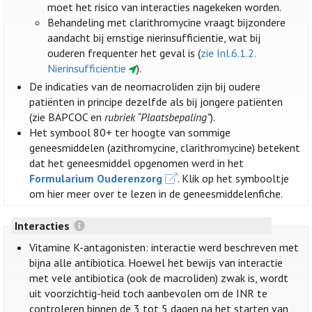
moet het risico van interacties nagekeken worden.
Behandeling met clarithromycine vraagt bijzondere
aandacht bij ernstige nierinsufficientie, wat bij
ouderen frequenter het geval is (
zie Inl.6.1.2.
Nierinsufficiëntie
).
De indicaties van de neomacroliden zijn bij oudere
patiënten in principe dezelfde als bij jongere patiënten
(zie BAPCOC en
rubriek “Plaatsbepaling”
).
Het symbool 80+ ter hoogte van sommige
geneesmiddelen (azithromycine, clarithromycine) betekent
dat het geneesmiddel opgenomen werd in het
Formularium Ouderenzorg
. Klik op het symbooltje
om hier meer over te lezen in de geneesmiddelenfiche.
Interacties
Vitamine K-antagonisten: interactie werd beschreven met
bijna alle antibiotica. Hoewel het bewijs van interactie
met vele antibiotica (ook de macroliden) zwak is, wordt
uit voorzichtig-heid toch aanbevolen om de INR te
controleren binnen de 3 tot 5 dagen na het starten van