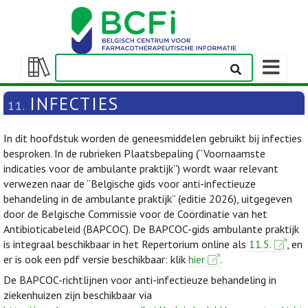
Weergeven
navigatieba
Weergeven/verbergen
inhoudstafel
INFECTIES
11.
In dit hoofdstuk worden de geneesmiddelen gebruikt bij infecties
besproken. In de rubrieken Plaatsbepaling (“Voornaamste
indicaties voor de ambulante praktijk”) wordt waar relevant
verwezen naar de “Belgische gids voor anti-infectieuze
behandeling in de ambulante praktijk” (editie 2026), uitgegeven
door de Belgische Commissie voor de Coördinatie van het
Antibioticabeleid (BAPCOC). De BAPCOC-gids ambulante praktijk
is integraal beschikbaar in het Repertorium online als
11.5.
, en
er is ook een pdf versie beschikbaar: klik
hier
.
De BAPCOC-richtlijnen voor anti-infectieuze behandeling in
ziekenhuizen zijn beschikbaar via