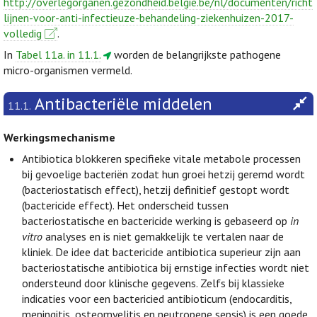
http://overlegorganen.gezondheid.belgie.be/nl/documenten/richt
lijnen-voor-anti-infectieuze-behandeling-ziekenhuizen-2017-
volledig
.
In
Tabel 11a. in 11.1.
worden de belangrijkste pathogene
micro-organismen vermeld.
Antibacteriële middelen
11.1.
Werkingsmechanisme
Antibiotica blokkeren specifieke vitale metabole processen
bij gevoelige bacteriën zodat hun groei hetzij geremd wordt
(bacteriostatisch effect), hetzij definitief gestopt wordt
(bactericide effect). Het onderscheid tussen
bacteriostatische en bactericide werking is gebaseerd op
in
vitro
analyses en is niet gemakkelijk te vertalen naar de
kliniek. De idee dat bactericide antibiotica superieur zijn aan
bacteriostatische antibiotica bij ernstige infecties wordt niet
ondersteund door klinische gegevens. Zelfs bij klassieke
indicaties voor een bactericied antibioticum (endocarditis,
meningitis, osteomyelitis en neutropene sepsis) is een goede