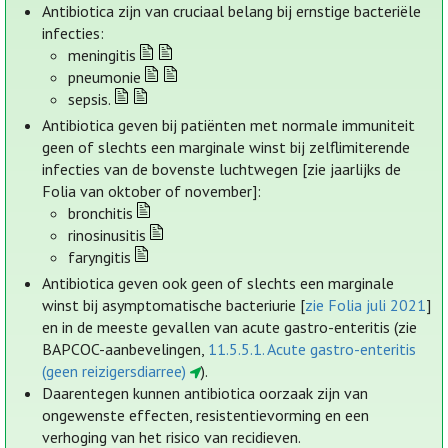
Antibiotica zijn van cruciaal belang bij ernstige bacteriële
infecties:
meningitis
pneumonie
sepsis.
Antibiotica geven bij patiënten met normale immuniteit
geen of slechts een marginale winst bij zelflimiterende
infecties van de bovenste luchtwegen [zie jaarlijks de
Folia van oktober of november]:
bronchitis
rinosinusitis
faryngitis
Antibiotica geven ook geen of slechts een marginale
winst bij asymptomatische bacteriurie [
zie Folia juli 2021
]
en in de meeste gevallen van acute gastro-enteritis (zie
BAPCOC-aanbevelingen,
11.5.5.1. Acute gastro-enteritis
(geen reizigersdiarree)
).
Daarentegen kunnen antibiotica oorzaak zijn van
ongewenste effecten, resistentievorming en een
verhoging van het risico van recidieven.