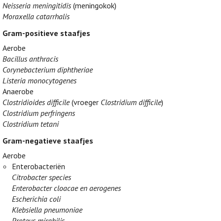
Neisseria meningitidis
(meningokok)
Moraxella catarrhalis
Gram-positieve staafjes
Aerobe
Bacillus anthracis
Corynebacterium diphtheriae
Listeria monocytogenes
Anaerobe
Clostridioides difficile
(vroeger
Clostridium difficile
)
Clostridium perfringens
Clostridium tetani
Gram-negatieve staafjes
Aerobe
Enterobacteriën
Citrobacter species
Enterobacter cloacae en aerogenes
Escherichia coli
Klebsiella pneumoniae
Proteus mirabilis