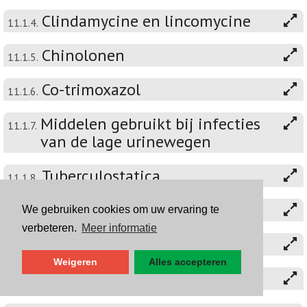
Clindamycine en lincomycine
11.1.4.
Chinolonen
11.1.5.
Co-trimoxazol
11.1.6.
Middelen gebruikt bij infecties
11.1.7.
van de lage urinewegen
Tuberculostatica
11.1.8.
Aminoglycosiden
We gebruiken cookies om uw ervaring te
11.1.9.
verbeteren.
Meer informatie
Glycopeptiden
11.1.10.
Weigeren
Alles accepteren
Diverse antibiotica
11.1.11.