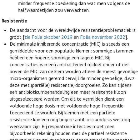
minder frequente toediening dan wat men volgens de
halfwaardetijden zou verwachten.
Resistentie
De aandacht voor de wereldwijde resistentieproblematiek is
groot [
zie Folia oktober 2019
en
Folia november 2022
].
De minimale inhiberende concentratie (MIC) is steeds een
gemiddelde voor een populatie kiemen: sommige stammen
hebben een hogere, sommige een lagere MIC. Bij
concentraties van een antibacterieel middel onder of net
boven de MIC van de kiem worden alleen de meest gevoelige
micro-organismen geremd terwijl de minder gevoelige, d.w.z.
deze met (partiële) resistentie, doorgroeien. Zo kan tijdens
een antibioticumbehandeling een meer resistente kloon
uitgeselecteerd worden. Om dit te vermijden dient een
voldoende hoge dosis met voldoende hoge frequentie
toegediend te worden. Bij kiemen met een partiële
resistentie kan een nog hogere antibioticumdosis wel nog
werkzaam zijn. Bij respiratoire infecties moet men
bijvoorbeeld rekening houden met de partieel resistente