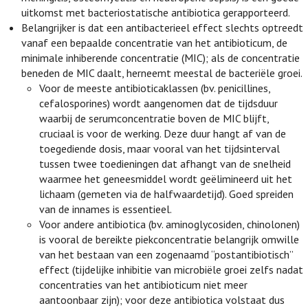
uitkomst met bacteriostatische antibiotica gerapporteerd.
Belangrijker is dat een antibacterieel effect slechts optreedt
vanaf een bepaalde concentratie van het antibioticum, de
minimale inhiberende concentratie (MIC); als de concentratie
beneden de MIC daalt, herneemt meestal de bacteriële groei.
Voor de meeste antibioticaklassen (bv. penicillines,
cefalosporines) wordt aangenomen dat de tijdsduur
waarbij de serumconcentratie boven de MIC blijft,
cruciaal is voor de werking. Deze duur hangt af van de
toegediende dosis, maar vooral van het tijdsinterval
tussen twee toedieningen dat afhangt van de snelheid
waarmee het geneesmiddel wordt geëlimineerd uit het
lichaam (gemeten via de halfwaardetijd). Goed spreiden
van de innames is essentieel.
Voor andere antibiotica (bv. aminoglycosiden, chinolonen)
is vooral de bereikte piekconcentratie belangrijk omwille
van het bestaan van een zogenaamd “postantibiotisch”
effect (tijdelijke inhibitie van microbiële groei zelfs nadat
concentraties van het antibioticum niet meer
aantoonbaar zijn); voor deze antibiotica volstaat dus