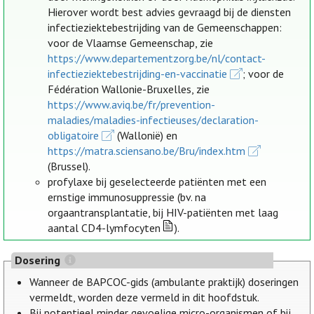
Hierover wordt best advies gevraagd bij de diensten
infectieziektebestrijding van de Gemeenschappen:
voor de Vlaamse Gemeenschap, zie
https://www.departementzorg.be/nl/contact-
infectieziektebestrijding-en-vaccinatie
; voor de
Fédération Wallonie-Bruxelles, zie
https://www.aviq.be/fr/prevention-
maladies/maladies-infectieuses/declaration-
obligatoire
(Wallonië) en
https://matra.sciensano.be/Bru/index.htm
(Brussel).
profylaxe bij geselecteerde patiënten met een
ernstige immunosuppressie (bv. na
orgaantransplantatie, bij HIV-patiënten met laag
aantal CD4-lymfocyten
).
Dosering
Wanneer de BAPCOC-gids (ambulante praktijk) doseringen
vermeldt, worden deze vermeld in dit hoofdstuk.
Bij potentieel minder gevoelige micro-organismen of bij