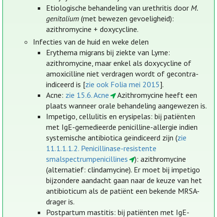
Etiologische behandeling van urethritis door
M.
genitalium
(met bewezen gevoeligheid):
azithromycine + doxycycline.
Infecties van de huid en weke delen
Erythema migrans bij ziekte van Lyme:
azithromycine, maar enkel als doxycycline of
amoxicilline niet verdragen wordt of gecontra-
indiceerd is [
zie ook Folia mei 2015
].
Acne:
zie 15.6. Acne
Azithromycine heeft een
plaats wanneer orale behandeling aangewezen is.
Impetigo, cellulitis en erysipelas: bij patiënten
met IgE-gemedieerde penicilline-allergie indien
systemische antibiotica geïndiceerd zijn (
zie
11.1.1.1.2. Penicillinase-resistente
smalspectrumpenicillines
): azithromycine
(alternatief: clindamycine). Er moet bij impetigo
bijzondere aandacht gaan naar de keuze van het
antibioticum als de patiënt een bekende MRSA-
drager is.
Postpartum mastitis: bij patiënten met IgE-