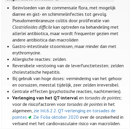
Beïnvloeden van de commensale flora, met mogelijk
diarree en gist- en schimmelinfecties tot gevolg.
Pseudomembraneuze colitis door proliferatie van
Clostridioides difficile
kan optreden na behandeling met
allerlei antibiotica, maar wordt frequenter gezien met
andere antibiotica dan macroliden
Gastro-intestinale stoornissen, maar minder dan met
erythromycine.
Allergische reacties: zelden.
Reversibele verstoring van de leverfunctietesten; zelden
cholestatische hepatitis.
Bij gebruik van hoge doses: vermindering van het gehoor
en oorsuizen, meestal tijdelijk, zeer zelden irreversibel.
Centrale effecten (psychotische reacties, nachtmerries).
Verlenging van het QT-interval
en
torsades de pointes
;
voor de risicofactoren voor
torsades de pointes
in het
algemeen,
zie Inl.6.2.2. QT-verlenging en torsades de
pointes
.
Zie Folia oktober 2020
over de onzekerheid in
verband met het cardiovasculaire risico van macroliden.