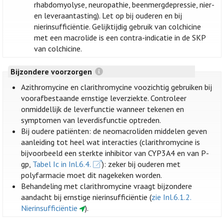
rhabdomyolyse, neuropathie, beenmergdepressie, nier-
en leveraantasting). Let op bij ouderen en bij
nierinsufficiëntie. Gelijktijdig gebruik van colchicine
met een macrolide is een contra-indicatie in de SKP
van colchicine.
Bijzondere voorzorgen
Azithromycine en clarithromycine voozichtig gebruiken bij
voorafbestaande ernstige leverziekte. Controleer
onmiddellijk de leverfunctie wanneer tekenen en
symptomen van leverdisfunctie optreden.
Bij oudere patiënten: de neomacroliden middelen geven
aanleiding tot heel wat interacties (clarithromycine is
bijvoorbeeld een sterkte inhibitor van CYP3A4 en van P-
gp,
Tabel Ic in Inl.6.4.
): zeker bij ouderen met
polyfarmacie moet dit nagekeken worden.
Behandeling met clarithromycine vraagt bijzondere
aandacht bij ernstige nierinsufficiëntie (
zie Inl.6.1.2.
Nierinsufficiëntie
).