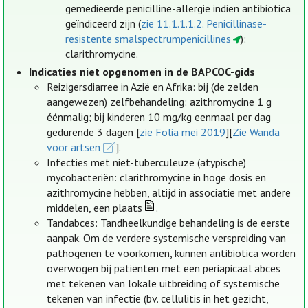
gemedieerde penicilline-allergie indien antibiotica
geïndiceerd zijn (
zie 11.1.1.1.2. Penicillinase-
resistente smalspectrumpenicillines
):
clarithromycine.
Indicaties niet opgenomen in de BAPCOC-gids
Reizigersdiarree in Azië en Afrika: bij (de zelden
aangewezen) zelfbehandeling: azithromycine 1 g
éénmalig; bij kinderen 10 mg/kg eenmaal per dag
gedurende 3 dagen [
zie Folia mei 2019
][
Zie Wanda
voor artsen
].
Infecties met niet-tuberculeuze (atypische)
mycobacteriën: clarithromycine in hoge dosis en
azithromycine hebben, altijd in associatie met andere
middelen, een plaats
.
Tandabces: Tandheelkundige behandeling is de eerste
aanpak. Om de verdere systemische verspreiding van
pathogenen te voorkomen, kunnen antibiotica worden
overwogen bij patiënten met een periapicaal abces
met tekenen van lokale uitbreiding of systemische
tekenen van infectie (bv. cellulitis in het gezicht,