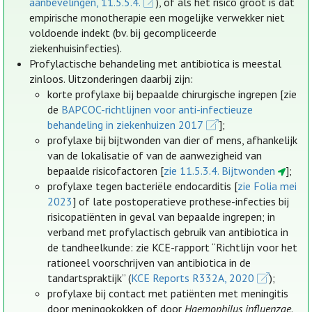
aanbevelingen, 11.5.5.4.
), of als het risico groot is dat
empirische monotherapie een mogelijke verwekker niet
voldoende indekt (bv. bij gecompliceerde
ziekenhuisinfecties).
Profylactische behandeling met antibiotica is meestal
zinloos. Uitzonderingen daarbij zijn:
korte profylaxe bij bepaalde chirurgische ingrepen [zie
de
BAPCOC-richtlijnen voor anti-infectieuze
behandeling in ziekenhuizen 2017
];
profylaxe bij bijtwonden van dier of mens, afhankelijk
van de lokalisatie of van de aanwezigheid van
bepaalde risicofactoren [
zie 11.5.3.4. Bijtwonden
];
profylaxe tegen bacteriële endocarditis [
zie Folia mei
2023
] of late postoperatieve prothese-infecties bij
risicopatiënten in geval van bepaalde ingrepen; in
verband met profylactisch gebruik van antibiotica in
de tandheelkunde: zie KCE-rapport “Richtlijn voor het
rationeel voorschrijven van antibiotica in de
tandartspraktijk” (
KCE Reports R332A, 2020
);
profylaxe bij contact met patiënten met meningitis
door meningokokken of door
Haemophilus influenzae
.