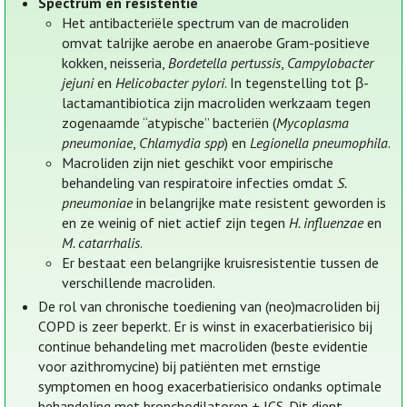
Spectrum en resistentie
Het antibacteriële spectrum van de macroliden
omvat talrijke aerobe en anaerobe Gram-positieve
kokken, neisseria,
Bordetella pertussis
,
Campylobacter
jejuni
en
Helicobacter pylori
. In tegenstelling tot β-
lactamantibiotica zijn macroliden werkzaam tegen
zogenaamde “atypische” bacteriën (
Mycoplasma
pneumoniae
,
Chlamydia spp
) en
Legionella pneumophila
.
Macroliden zijn niet geschikt voor empirische
behandeling van respiratoire infecties omdat
S.
pneumoniae
in belangrijke mate resistent geworden is
en ze weinig of niet actief zijn tegen
H. influenzae
en
M. catarrhalis
.
Er bestaat een belangrijke kruisresistentie tussen de
verschillende macroliden.
De rol van chronische toediening van (neo)macroliden bij
COPD is zeer beperkt. Er is winst in exacerbatierisico bij
continue behandeling met macroliden (beste evidentie
voor azithromycine) bij patiënten met ernstige
symptomen en hoog exacerbatierisico ondanks optimale
behandeling met bronchodilatoren + ICS. Dit dient