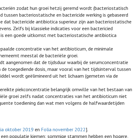
acteriën zodat hun groei hetzij geremd wordt (bacteriostatisch
eid tussen bacteriostatische en bactericide werking is gebaseerd
ee dat bactericide antibiotica superieur zijn aan bacteriostatische
vens. Zelfs bij klassieke indicaties voor een bactericied
) is een goede uitkomst met bacteriostatische antibiotica
bepaalde concentratie van het antibioticum, de minimale
 herneemt meestal de bacteriële groei.
wordt aangenomen dat de tijdsduur waarbij de serumconcentratie
n de toegediende dosis, maar vooral van het tijdsinterval tussen
ddel wordt geëlimineerd uit het lichaam (gemeten via de
 bereikte piekconcentratie belangrijk omwille van het bestaan van
biële groei zelfs nadat concentraties van het antibioticum niet
requente toediening dan wat men volgens de halfwaardetijden
lia oktober 2019
en
Folia november 2022
].
or een populatie kiemen: sommige stammen hebben een hogere,