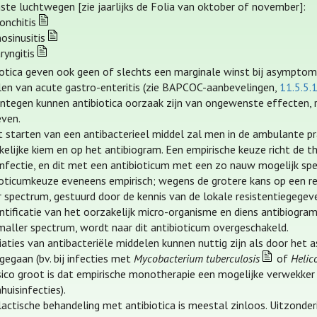
ste luchtwegen [zie jaarlijks de Folia van oktober of november]:
onchitis
nosinusitis
ryngitis
iotica geven ook geen of slechts een marginale winst bij asymptoma
len van acute gastro-enteritis (zie BAPCOC-aanbevelingen,
11.5.5.1
ntegen kunnen antibiotica oorzaak zijn van ongewenste effecten, r
even.
et starten van een antibacterieel middel zal men in de ambulante pr
kelijke kiem en op het antibiogram. Een empirische keuze richt de
nfectie, en dit met een antibioticum met een zo nauw mogelijk spect
ioticumkeuze eveneens empirisch; wegens de grotere kans op een r
r spectrum, gestuurd door de kennis van de lokale resistentiegege
entificatie van het oorzakelijk micro-organisme en diens antibiogra
maller spectrum, wordt naar dit antibioticum overgeschakeld.
iaties van antibacteriële middelen kunnen nuttig zijn als door het 
gegaan (bv. bij infecties met
Mycobacterium tuberculosis
of
Helic
isico groot is dat empirische monotherapie een mogelijke verwekker 
huisinfecties).
actische behandeling met antibiotica is meestal zinloos. Uitzonderi