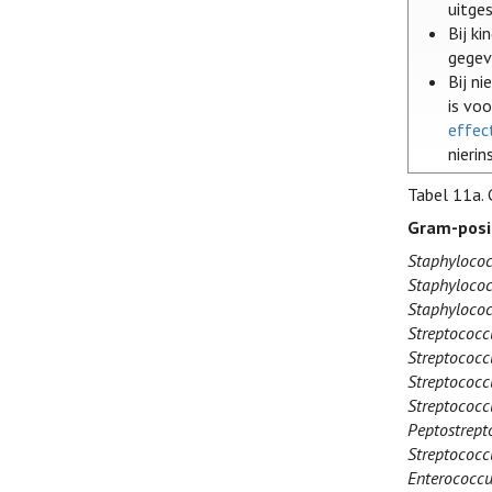
uitge
Bij k
gegev
Bij n
is vo
effec
nierin
Tabel 11a.
Gram-posi
Staphylococ
Staphylococ
Staphylococ
Streptococc
Streptococc
Streptococc
Streptococcu
Peptostrept
Streptococ
Enterococcu