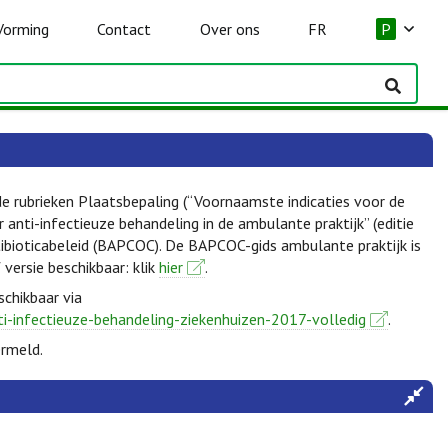
Vorming
Contact
Over ons
FR
P
de rubrieken Plaatsbepaling (“Voornaamste indicaties voor de
anti-infectieuze behandeling in de ambulante praktijk” (editie
ibioticabeleid (BAPCOC). De BAPCOC-gids ambulante praktijk is
f versie beschikbaar: klik
hier
.
schikbaar via
ti-infectieuze-behandeling-ziekenhuizen-2017-volledig
.
ermeld.