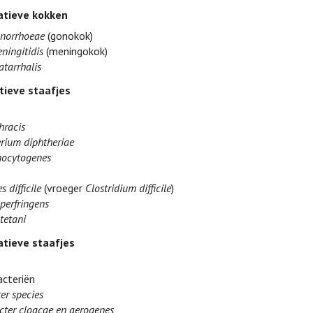
tieve kokken
onorrhoeae
(gonokok)
ningitidis
(meningokok)
atarrhalis
tieve staafjes
hracis
rium diphtheriae
nocytogenes
s difficile
(vroeger
Clostridium difficile
)
perfringens
tetani
tieve staafjes
cteriën
er species
cter cloacae en aerogenes