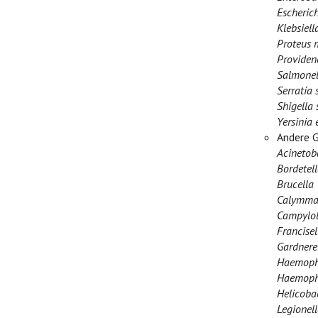
Escherich
Klebsiel
Proteus m
Providenc
Salmonel
Serratia 
Shigella 
Yersinia 
Andere 
Acinetob
Bordetell
Brucella
Calymmat
Campylob
Francisel
Gardnerel
Haemophi
Haemophi
Helicobac
Legionel