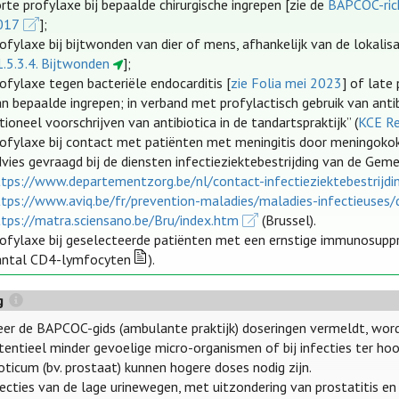
rte profylaxe bij bepaalde chirurgische ingrepen [zie de
BAPCOC-rich
017
];
ofylaxe bij bijtwonden van dier of mens, afhankelijk van de lokalis
1.5.3.4. Bijtwonden
];
ofylaxe tegen bacteriële endocarditis [
zie Folia mei 2023
] of late
n bepaalde ingrepen; in verband met profylactisch gebruik van antib
tioneel voorschrijven van antibiotica in de tandartspraktijk” (
KCE R
rofylaxe bij contact met patiënten met meningitis door meningok
dvies gevraagd bij de diensten infectieziektebestrijding van de G
ttps://www.departementzorg.be/nl/contact-infectieziektebestrijdi
ttps://www.aviq.be/fr/prevention-maladies/maladies-infectieuses/d
ttps://matra.sciensano.be/Bru/index.htm
(Brussel).
rofylaxe bij geselecteerde patiënten met een ernstige immunosuppre
antal CD4-lymfocyten
).
g
er de BAPCOC-gids (ambulante praktijk) doseringen vermeldt, word
otentieel minder gevoelige micro-organismen of bij infecties ter 
oticum (bv. prostaat) kunnen hogere doses nodig zijn.
nfecties van de lage urinewegen, met uitzondering van prostatitis en