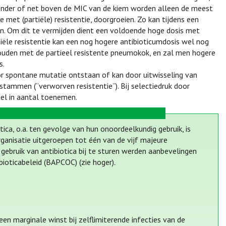
 onder of net boven de MIC van de kiem worden alleen de meest
 met (partiële) resistentie, doorgroeien. Zo kan tijdens een
n. Om dit te vermijden dient een voldoende hoge dosis met
ële resistentie kan een nog hogere antibioticumdosis wel nog
 houden met de partieel resistente pneumokok, en zal men hogere
s.
door spontane mutatie ontstaan of kan door uitwisseling van
stammen (“verworven resistentie”). Bij selectiedruk door
nel in aantal toenemen.
ca, o.a. ten gevolge van hun onoordeelkundig gebruik, is
ganisatie uitgeroepen tot één van de vijf majeure
 gebruik van antibiotica bij te sturen werden aanbevelingen
ioticabeleid (BAPCOC) (zie hoger).
en marginale winst bij zelflimiterende infecties van de