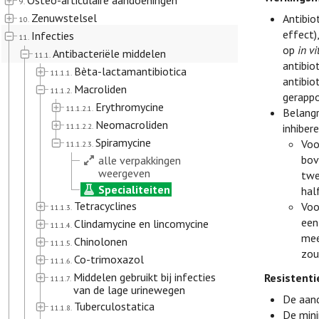
Osteo-articulaire aandoeningen
9.
Zenuwstelsel
Antibio
10.
effect)
Infecties
11.
op
in vi
Antibacteriële middelen
11.1.
antibio
Bèta-lactamantibiotica
11.1.1.
antibio
Macroliden
11.1.2.
gerappo
Erythromycine
11.1.2.1.
Belangr
Neomacroliden
11.1.2.2.
inhiber
Spiramycine
Voo
11.1.2.3.
bov
alle verpakkingen
weergeven
twe
Specialiteiten
hal
Tetracyclines
Voo
11.1.3.
een
Clindamycine en lincomycine
11.1.4.
mee
Chinolonen
11.1.5.
zou
Co-trimoxazol
11.1.6.
Middelen gebruikt bij infecties
Resistenti
11.1.7.
van de lage urinewegen
De aand
Tuberculostatica
11.1.8.
De mini