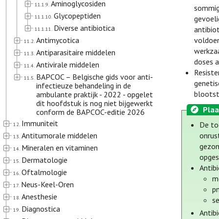
Aminoglycosiden
11.1.9.
sommige
Glycopeptiden
11.1.10.
gevoeli
Diverse antibiotica
antibio
11.1.11.
Antimycotica
voldoen
11.2.
werkzaa
Antiparasitaire middelen
11.3.
doses a
Antivirale middelen
11.4.
Resiste
BAPCOC – Belgische gids voor anti-
11.5.
genetis
infectieuze behandeling in de
blootst
ambulante praktijk - 2022 - opgelet
dit hoofdstuk is nog niet bijgewerkt
Plaa
conform de BAPCOC-editie 2026
Immuniteit
De to
12.
Antitumorale middelen
onrus
13.
gezon
Mineralen en vitaminen
14.
opges
Dermatologie
15.
Antibi
Oftalmologie
16.
me
Neus-Keel-Oren
17.
p
Anesthesie
18.
se
Diagnostica
19.
Antib