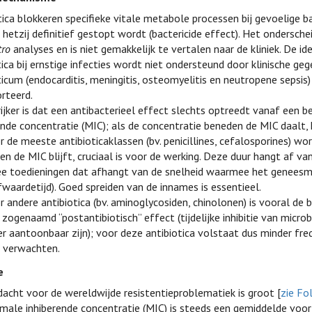
tica blokkeren specifieke vitale metabole processen bij gevoelige b
, hetzij definitief gestopt wordt (bactericide effect). Het ondersch
tro
analyses en is niet gemakkelijk te vertalen naar de kliniek. De id
tica bij ernstige infecties wordt niet ondersteund door klinische gege
ticum (endocarditis, meningitis, osteomyelitis en neutropene sepsis
rteerd.
ijker is dat een antibacterieel effect slechts optreedt vanaf een 
ende concentratie (MIC); als de concentratie beneden de MIC daalt,
r de meeste antibioticaklassen (bv. penicillines, cefalosporines) 
en de MIC blijft, cruciaal is voor de werking. Deze duur hangt af va
e toedieningen dat afhangt van de snelheid waarmee het geneesmi
fwaardetijd). Goed spreiden van de innames is essentieel.
r andere antibiotica (bv. aminoglycosiden, chinolonen) is vooral de
 zogenaamd “postantibiotisch” effect (tijdelijke inhibitie van micro
r aantoonbaar zijn); voor deze antibiotica volstaat dus minder f
 verwachten.
e
acht voor de wereldwijde resistentieproblematiek is groot [
zie Fo
male inhiberende concentratie (MIC) is steeds een gemiddelde vo