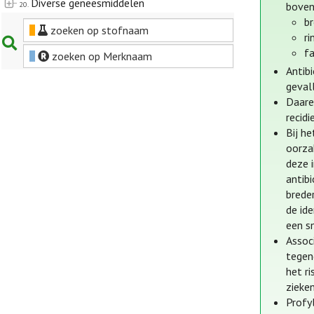
Diverse geneesmiddelen
20.
boven
br
zoeken op stofnaam
ri
fa
zoeken op Merknaam
Antib
geval
Daare
recidi
Bij h
oorza
deze i
antib
brede
de id
een s
Assoc
tegen
het r
zieken
Profyl