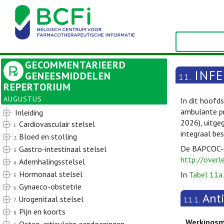
GECOMMENTARIEERD
INFE
GENEESMIDDELEN
11.
REPERTORIUM
AUGUSTUS
In dit hoofd
ambulante pr
Inleiding
2026), uitge
Cardiovasculair stelsel
1.
integraal be
Bloed en stolling
2.
De BAPCOC-ri
Gastro-intestinaal stelsel
3.
http://overl
Ademhalingsstelsel
4.
Hormonaal stelsel
In
Tabel 11a.
5.
Gynaeco-obstetrie
6.
Ant
Urogenitaal stelsel
11.1.
7.
Pijn en koorts
8.
Werkings