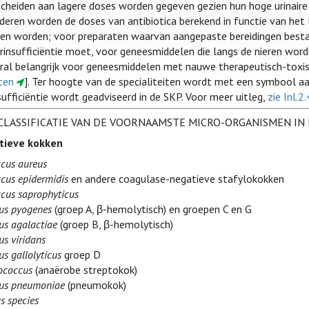
scheiden aan lagere doses worden gegeven gezien hun hoge urinaire
inderen worden de doses van antibiotica berekend in functie van he
en worden; voor preparaten waarvan aangepaste bereidingen bestaa
ierinsufficiëntie moet, voor geneesmiddelen die langs de nieren wo
oral belangrijk voor geneesmiddelen met nauwe therapeutisch-toxi
ten
]. Ter hoogte van de specialiteiten wordt met een symbool aan
sufficiëntie wordt geadviseerd in de SKP. Voor meer uitleg,
zie Inl.2
CLASSIFICATIE VAN DE VOORNAAMSTE MICRO-ORGANISMEN IN
tieve kokken
cus aureus
cus epidermidis
en andere coagulase-negatieve stafylokokken
cus saprophyticus
us pyogenes
(groep A, β-hemolytisch) en groepen C en G
us agalactiae
(groep B, β-hemolytisch)
us viridans
s gallolyticus
groep D
ococcus
(anaërobe streptokok)
cus pneumoniae
(pneumokok)
s species