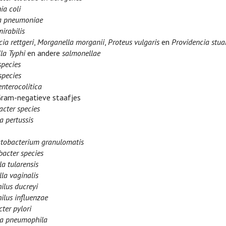
ia coli
la pneumoniae
irabilis
ia rettgeri
,
Morganella morganii
,
Proteus vulgaris
en
Providencia stuar
la Typhi
en andere
salmonellae
species
species
enterocolitica
Gram-negatieve staafjes
acter species
a pertussis
obacterium granulomatis
acter species
la tularensis
la vaginalis
lus ducreyi
lus influenzae
ter pylori
la pneumophila