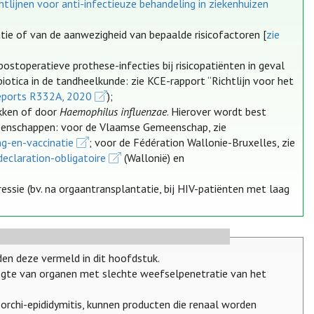
tlijnen voor anti-infectieuze behandeling in ziekenhuizen
atie of van de aanwezigheid van bepaalde risicofactoren [
zie
 postoperatieve prothese-infecties bij risicopatiënten in geval
iotica in de tandheelkunde: zie KCE-rapport “Richtlijn voor het
eports R332A, 2020
);
okken of door
Haemophilus influenzae
. Hierover wordt best
emeenschappen: voor de Vlaamse Gemeenschap, zie
ng-en-vaccinatie
; voor de Fédération Wallonie-Bruxelles, zie
eclaration-obligatoire
(Wallonië) en
ssie (bv. na orgaantransplantatie, bij HIV-patiënten met laag
en deze vermeld in dit hoofdstuk.
hoogte van organen met slechte weefselpenetratie van het
 orchi-epididymitis, kunnen producten die renaal worden