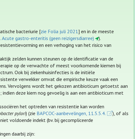
tische bacteriurie [
zie Folia juli 2021
] en in de meeste
. Acute gastro-enteritis (geen reizigersdiarree)
).
esistentievorming en een verhoging van het risico van
aktijk zelden kunnen steunen op de identificatie van de
 therapie op de verwachte of meest voorkomende kiemen bij
rum. Ook bij ziekenhuisinfecties is de initiële
esistente verwekker omvat die empirische keuze vaak een
vens. Vervolgens wordt het gekozen antibioticum getoetst aan
m; indien deze kiem nog gevoelig is aan een antibioticum met
associëren het optreden van resistentie kan worden
obacter pylori
) (zie
BAPCOC-aanbevelingen, 11.5.5.4.
), of als
niet voldoende indekt (bv. bij gecompliceerde
ngen daarbij zijn: