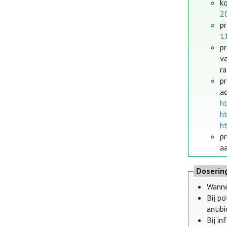
ko
2
pr
1
pr
va
ra
p
a
h
h
h
p
a
Doserin
Wanne
Bij p
antibi
Bij i