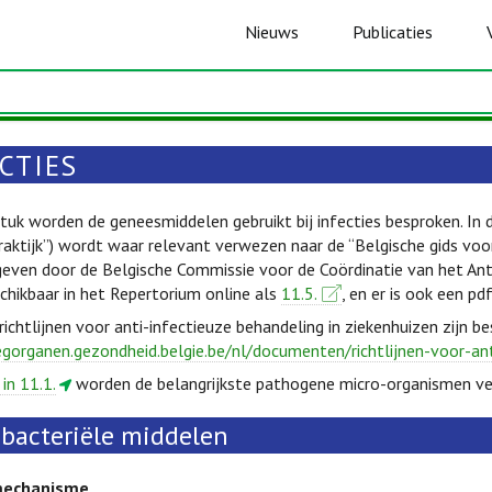
Nieuws
Publicaties
CTIES
stuk worden de geneesmiddelen gebruikt bij infecties besproken. In 
aktijk”) wordt waar relevant verwezen naar de “Belgische gids voor 
geven door de Belgische Commissie voor de Coördinatie van het Ant
schikbaar in het Repertorium online als
11.5.
, en er is ook een pd
chtlijnen voor anti-infectieuze behandeling in ziekenhuizen zijn be
egorganen.gezondheid.belgie.be/nl/documenten/richtlijnen-voor-an
 in 11.1.
worden de belangrijkste pathogene micro-organismen v
ibacteriële middelen
mechanisme