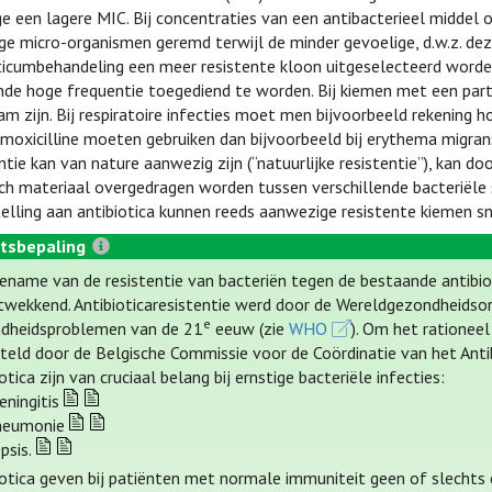
 een lagere MIC. Bij concentraties van een antibacterieel middel
ge micro-organismen geremd terwijl de minder gevoelige, d.w.z. deze
ticumbehandeling een meer resistente kloon uitgeselecteerd worde
de hoge frequentie toegediend te worden. Bij kiemen met een parti
m zijn. Bij respiratoire infecties moet men bijvoorbeeld rekening
moxicilline moeten gebruiken dan bijvoorbeeld bij erythema migran
ntie kan van nature aanwezig zijn (“natuurlijke resistentie”), kan 
ch materiaal overgedragen worden tussen verschillende bacteriële 
elling aan antibiotica kunnen reeds aanwezige resistente kiemen s
tsbepaling
ename van de resistentie van bacteriën tegen de bestaande antibioti
twekkend. Antibioticaresistentie werd door de Wereldgezondheidsor
e
dheidsproblemen van de 21
eeuw (zie
WHO
). Om het rationeel
teld door de Belgische Commissie voor de Coördinatie van het Antib
otica zijn van cruciaal belang bij ernstige bacteriële infecties:
ningitis
neumonie
psis.
iotica geven bij patiënten met normale immuniteit geen of slechts e