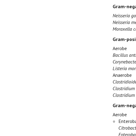
Gram-nega
Neisseria g
Neisseria me
Moraxella c
Gram-posi
Aerobe
Bacillus ant
Corynebacte
Listeria mo
Anaerobe
Clostridioide
Clostridium 
Clostridium 
Gram-nega
Aerobe
Enteroba
Citrobact
Enteroba