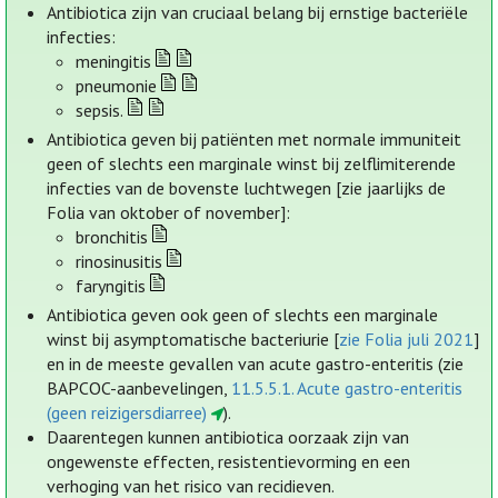
Antibiotica zijn van cruciaal belang bij ernstige bacteriële
infecties:
meningitis
pneumonie
sepsis.
Antibiotica geven bij patiënten met normale immuniteit
geen of slechts een marginale winst bij zelflimiterende
infecties van de bovenste luchtwegen [zie jaarlijks de
Folia van oktober of november]:
bronchitis
rinosinusitis
faryngitis
Antibiotica geven ook geen of slechts een marginale
winst bij asymptomatische bacteriurie [
zie Folia juli 2021
]
en in de meeste gevallen van acute gastro-enteritis (zie
BAPCOC-aanbevelingen,
11.5.5.1. Acute gastro-enteritis
(geen reizigersdiarree)
).
Daarentegen kunnen antibiotica oorzaak zijn van
ongewenste effecten, resistentievorming en een
verhoging van het risico van recidieven.