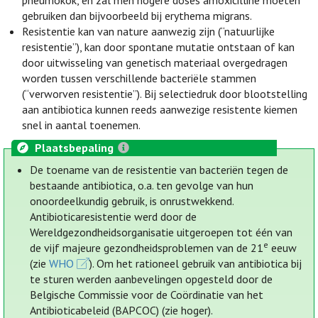
pneumokok, en zal men hogere doses amoxicilline moeten
gebruiken dan bijvoorbeeld bij erythema migrans.
Resistentie kan van nature aanwezig zijn (“natuurlijke
resistentie”), kan door spontane mutatie ontstaan of kan
door uitwisseling van genetisch materiaal overgedragen
worden tussen verschillende bacteriële stammen
(“verworven resistentie”). Bij selectiedruk door blootstelling
aan antibiotica kunnen reeds aanwezige resistente kiemen
snel in aantal toenemen.
Plaatsbepaling
De toename van de resistentie van bacteriën tegen de
bestaande antibiotica, o.a. ten gevolge van hun
onoordeelkundig gebruik, is onrustwekkend.
Antibioticaresistentie werd door de
Wereldgezondheidsorganisatie uitgeroepen tot één van
e
de vijf majeure gezondheidsproblemen van de 21
eeuw
(zie
WHO
). Om het rationeel gebruik van antibiotica bij
te sturen werden aanbevelingen opgesteld door de
Belgische Commissie voor de Coördinatie van het
Antibioticabeleid (BAPCOC) (zie hoger).