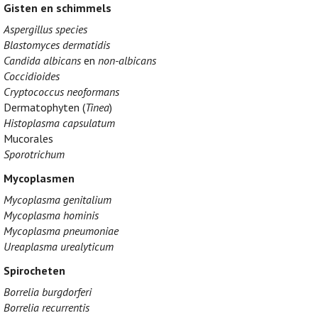
Gisten en schimmels
Aspergillus species
Blastomyces dermatidis
Candida albicans
en
non-albicans
Coccidioides
Cryptococcus neoformans
Dermatophyten (
Tinea
)
Histoplasma capsulatum
Mucorales
Sporotrichum
Mycoplasmen
Mycoplasma genitalium
Mycoplasma hominis
Mycoplasma pneumoniae
Ureaplasma urealyticum
Spirocheten
Borrelia burgdorferi
Borrelia recurrentis