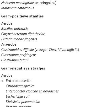
Neisseria meningitidis
(meningokok)
Moraxella catarrhalis
Gram-positieve staafjes
Aerobe
Bacillus anthracis
Corynebacterium diphtheriae
Listeria monocytogenes
Anaerobe
Clostridioides difficile
(vroeger
Clostridium difficile
)
Clostridium perfringens
Clostridium tetani
Gram-negatieve staafjes
Aerobe
Enterobacteriën
Citrobacter species
Enterobacter cloacae en aerogenes
Escherichia coli
Klebsiella pneumoniae
Proteus mirabilis