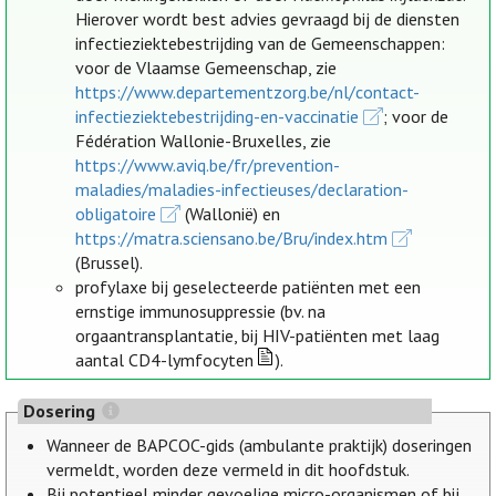
Hierover wordt best advies gevraagd bij de diensten
infectieziektebestrijding van de Gemeenschappen:
voor de Vlaamse Gemeenschap, zie
https://www.departementzorg.be/nl/contact-
infectieziektebestrijding-en-vaccinatie
; voor de
Fédération Wallonie-Bruxelles, zie
https://www.aviq.be/fr/prevention-
maladies/maladies-infectieuses/declaration-
obligatoire
(Wallonië) en
https://matra.sciensano.be/Bru/index.htm
(Brussel).
profylaxe bij geselecteerde patiënten met een
ernstige immunosuppressie (bv. na
orgaantransplantatie, bij HIV-patiënten met laag
aantal CD4-lymfocyten
).
Dosering
Wanneer de BAPCOC-gids (ambulante praktijk) doseringen
vermeldt, worden deze vermeld in dit hoofdstuk.
Bij potentieel minder gevoelige micro-organismen of bij