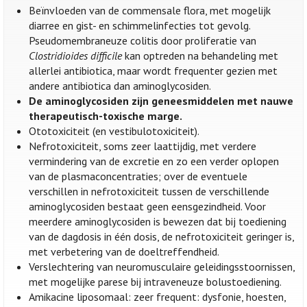
Beïnvloeden van de commensale flora, met mogelijk
diarree en gist- en schimmelinfecties tot gevolg.
Pseudomembraneuze colitis door proliferatie van
Clostridioides difficile
kan optreden na behandeling met
allerlei antibiotica, maar wordt frequenter gezien met
andere antibiotica dan aminoglycosiden.
De aminoglycosiden zijn geneesmiddelen met nauwe
therapeutisch-toxische marge.
Ototoxiciteit (en vestibulotoxiciteit).
Nefrotoxiciteit, soms zeer laattijdig, met verdere
vermindering van de excretie en zo een verder oplopen
van de plasmaconcentraties; over de eventuele
verschillen in nefrotoxiciteit tussen de verschillende
aminoglycosiden bestaat geen eensgezindheid. Voor
meerdere aminoglycosiden is bewezen dat bij toediening
van de dagdosis in één dosis, de nefrotoxiciteit geringer is,
met verbetering van de doeltreffendheid.
Verslechtering van neuromusculaire geleidingsstoornissen,
met mogelijke parese bij intraveneuze bolustoediening.
Amikacine liposomaal: zeer frequent: dysfonie, hoesten,