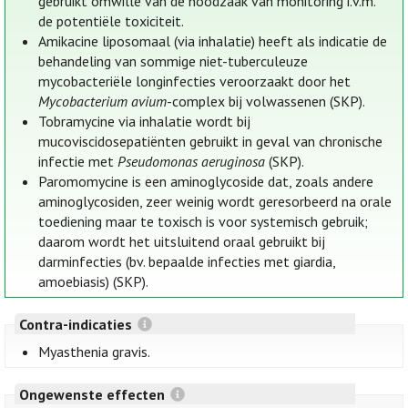
gebruikt omwille van de noodzaak van monitoring i.v.m.
de potentiële toxiciteit.
Amikacine liposomaal (via inhalatie) heeft als indicatie de
behandeling van sommige niet-tuberculeuze
mycobacteriële longinfecties veroorzaakt door het
Mycobacterium avium
-complex bij volwassenen (SKP).
Tobramycine via inhalatie wordt bij
mucoviscidosepatiënten gebruikt in geval van chronische
infectie met
Pseudomonas aeruginosa
(SKP).
Paromomycine is een aminoglycoside dat, zoals andere
aminoglycosiden, zeer weinig wordt geresorbeerd na orale
toediening maar te toxisch is voor systemisch gebruik;
daarom wordt het uitsluitend oraal gebruikt bij
darminfecties (bv. bepaalde infecties met giardia,
amoebiasis) (SKP).
Contra-indicaties
Myasthenia gravis.
Ongewenste effecten