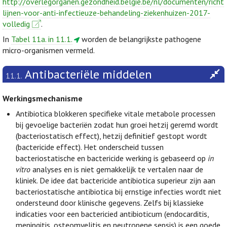
http://overlegorganen.gezondheid.belgie.be/nl/documenten/richt
lijnen-voor-anti-infectieuze-behandeling-ziekenhuizen-2017-
volledig
.
In
Tabel 11a. in 11.1.
worden de belangrijkste pathogene
micro-organismen vermeld.
Antibacteriële middelen
11.1.
Werkingsmechanisme
Antibiotica blokkeren specifieke vitale metabole processen
bij gevoelige bacteriën zodat hun groei hetzij geremd wordt
(bacteriostatisch effect), hetzij definitief gestopt wordt
(bactericide effect). Het onderscheid tussen
bacteriostatische en bactericide werking is gebaseerd op
in
vitro
analyses en is niet gemakkelijk te vertalen naar de
kliniek. De idee dat bactericide antibiotica superieur zijn aan
bacteriostatische antibiotica bij ernstige infecties wordt niet
ondersteund door klinische gegevens. Zelfs bij klassieke
indicaties voor een bactericied antibioticum (endocarditis,
meningitis, osteomyelitis en neutropene sepsis) is een goede