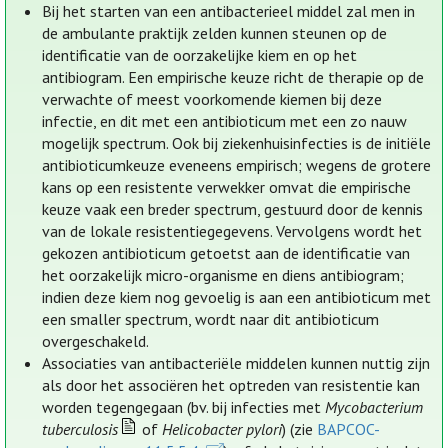
Bij het starten van een antibacterieel middel zal men in
de ambulante praktijk zelden kunnen steunen op de
identificatie van de oorzakelijke kiem en op het
antibiogram. Een empirische keuze richt de therapie op de
verwachte of meest voorkomende kiemen bij deze
infectie, en dit met een antibioticum met een zo nauw
mogelijk spectrum. Ook bij ziekenhuisinfecties is de initiële
antibioticumkeuze eveneens empirisch; wegens de grotere
kans op een resistente verwekker omvat die empirische
keuze vaak een breder spectrum, gestuurd door de kennis
van de lokale resistentiegegevens. Vervolgens wordt het
gekozen antibioticum getoetst aan de identificatie van
het oorzakelijk micro-organisme en diens antibiogram;
indien deze kiem nog gevoelig is aan een antibioticum met
een smaller spectrum, wordt naar dit antibioticum
overgeschakeld.
Associaties van antibacteriële middelen kunnen nuttig zijn
als door het associëren het optreden van resistentie kan
worden tegengegaan (bv. bij infecties met
Mycobacterium
tuberculosis
of
Helicobacter pylori
) (zie
BAPCOC-