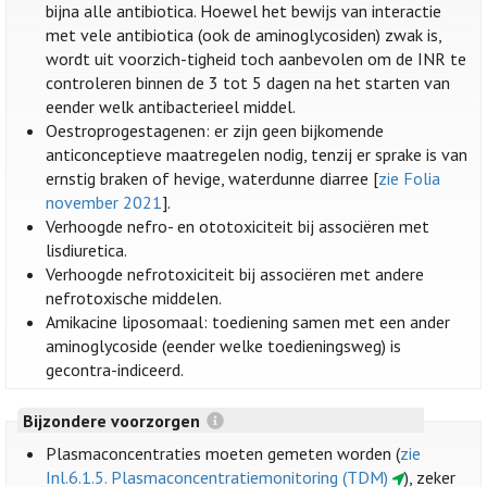
bijna alle antibiotica. Hoewel het bewijs van interactie
met vele antibiotica (ook de aminoglycosiden) zwak is,
wordt uit voorzich-tigheid toch aanbevolen om de INR te
controleren binnen de 3 tot 5 dagen na het starten van
eender welk antibacterieel middel.
Oestroprogestagenen: er zijn geen bijkomende
anticonceptieve maatregelen nodig, tenzij er sprake is van
ernstig braken of hevige, waterdunne diarree [
zie Folia
november 2021
].
Verhoogde nefro- en ototoxiciteit bij associëren met
lisdiuretica.
Verhoogde nefrotoxiciteit bij associëren met andere
nefrotoxische middelen.
Amikacine liposomaal: toediening samen met een ander
aminoglycoside (eender welke toedieningsweg) is
gecontra-indiceerd.
Bijzondere voorzorgen
Plasmaconcentraties moeten gemeten worden (
zie
Inl.6.1.5. Plasmaconcentratiemonitoring (TDM)
), zeker