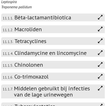
Leptospira
Treponema pallidum
Bèta-lactamantibiotica
11.1.1.
Macroliden
11.1.2.
Tetracyclines
11.1.3.
Clindamycine en lincomycine
11.1.4.
Chinolonen
11.1.5.
Co-trimoxazol
11.1.6.
Middelen gebruikt bij infecties
11.1.7.
van de lage urinewegen