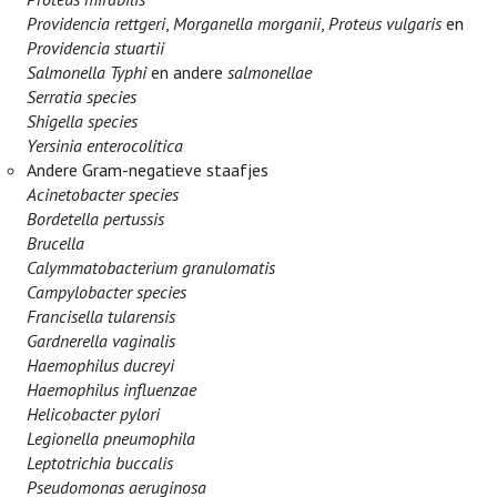
Providencia rettgeri
,
Morganella morganii
,
Proteus vulgaris
en
Providencia stuartii
Salmonella Typhi
en andere
salmonellae
Serratia species
Shigella species
Yersinia enterocolitica
Andere Gram-negatieve staafjes
Acinetobacter species
Bordetella pertussis
Brucella
Calymmatobacterium granulomatis
Campylobacter species
Francisella tularensis
Gardnerella vaginalis
Haemophilus ducreyi
Haemophilus influenzae
Helicobacter pylori
Legionella pneumophila
Leptotrichia buccalis
Pseudomonas aeruginosa