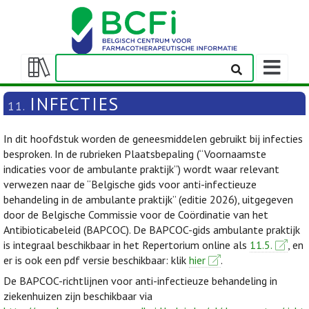
Weergeven
navigatieba
Weergeven/verbergen
inhoudstafel
INFECTIES
11.
In dit hoofdstuk worden de geneesmiddelen gebruikt bij infecties
besproken. In de rubrieken Plaatsbepaling (“Voornaamste
indicaties voor de ambulante praktijk”) wordt waar relevant
verwezen naar de “Belgische gids voor anti-infectieuze
behandeling in de ambulante praktijk” (editie 2026), uitgegeven
door de Belgische Commissie voor de Coördinatie van het
Antibioticabeleid (BAPCOC). De BAPCOC-gids ambulante praktijk
is integraal beschikbaar in het Repertorium online als
11.5.
, en
er is ook een pdf versie beschikbaar: klik
hier
.
De BAPCOC-richtlijnen voor anti-infectieuze behandeling in
ziekenhuizen zijn beschikbaar via