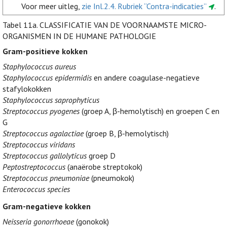
Voor meer uitleg,
zie Inl.2.4. Rubriek “Contra-indicaties”
.
Tabel 11a.
CLASSIFICATIE VAN DE VOORNAAMSTE MICRO-
ORGANISMEN IN DE HUMANE PATHOLOGIE
Gram-positieve kokken
Staphylococcus aureus
Staphylococcus epidermidis
en andere coagulase-negatieve
stafylokokken
Staphylococcus saprophyticus
Streptococcus pyogenes
(groep A, β-hemolytisch) en groepen C en
G
Streptococcus agalactiae
(groep B, β-hemolytisch)
Streptococcus viridans
Streptococcus gallolyticus
groep D
Peptostreptococcus
(anaërobe streptokok)
Streptococcus pneumoniae
(pneumokok)
Enterococcus species
Gram-negatieve kokken
Neisseria gonorrhoeae
(gonokok)