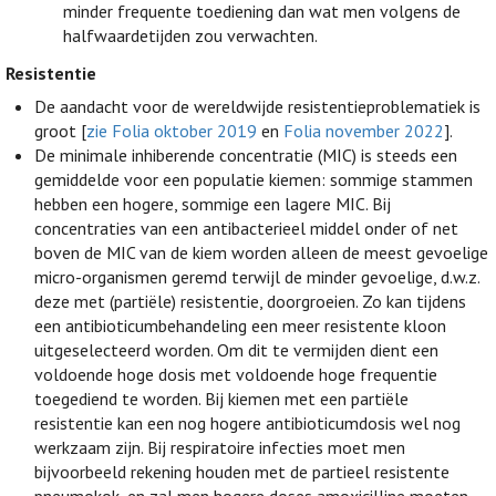
minder frequente toediening dan wat men volgens de
halfwaardetijden zou verwachten.
Resistentie
De aandacht voor de wereldwijde resistentieproblematiek is
groot [
zie Folia oktober 2019
en
Folia november 2022
].
De minimale inhiberende concentratie (MIC) is steeds een
gemiddelde voor een populatie kiemen: sommige stammen
hebben een hogere, sommige een lagere MIC. Bij
concentraties van een antibacterieel middel onder of net
boven de MIC van de kiem worden alleen de meest gevoelige
micro-organismen geremd terwijl de minder gevoelige, d.w.z.
deze met (partiële) resistentie, doorgroeien. Zo kan tijdens
een antibioticumbehandeling een meer resistente kloon
uitgeselecteerd worden. Om dit te vermijden dient een
voldoende hoge dosis met voldoende hoge frequentie
toegediend te worden. Bij kiemen met een partiële
resistentie kan een nog hogere antibioticumdosis wel nog
werkzaam zijn. Bij respiratoire infecties moet men
bijvoorbeeld rekening houden met de partieel resistente