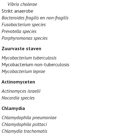
Vibrio cholerae
Strikt anaerobe
Bacteroides fragilis
en
non-fragilis
Fusobacterium species
Prevotella species
Porphyromonas species
Zuurvaste staven
Mycobacterium tuberculosis
Mycobacterium non-tuberculosis
Mycobacterium leprae
Actinomyceten
Actinomyces israelii
Nocardia species
Chlamydia
Chlamydophila pneumoniae
Chlamydophila psittaci
Chlamydia trachomatis