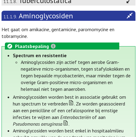
Tuberculostatica
11.1.8.
Aminoglycosiden
11.1.9.
Het gaat om amikacine, gentamicine, paromomycine en
tobramycine.
Plaatsbepaling
Spectrum en resistentie
Aminoglycosiden zijn actief tegen aerobe Gram-
negatieve micro-organismen, tegen stafylokokken en
tegen bepaalde mycobacteriën, maar minder tegen de
overige Gram-positieve micro-organismen en
helemaal niet tegen anaeroben.
Aminoglycosiden worden best in associatie gebruikt om
hun spectrum te verbreden
. Ze worden geassocieerd
aan een penicilline of een cefalosporine bij ernstige
infecties te wijten aan
Enterobacteriën
of aan
Pseudomonas aeruginosa
.
Aminoglycosiden worden best enkel in hospitaalmilieu