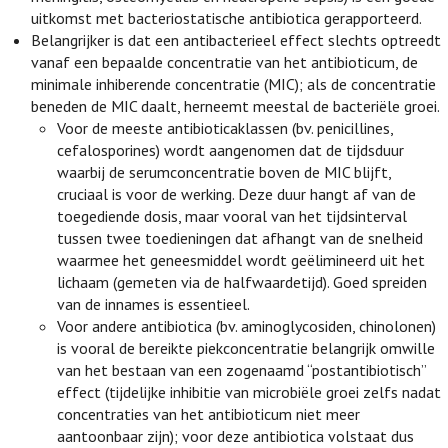
uitkomst met bacteriostatische antibiotica gerapporteerd.
Belangrijker is dat een antibacterieel effect slechts optreedt
vanaf een bepaalde concentratie van het antibioticum, de
minimale inhiberende concentratie (MIC); als de concentratie
beneden de MIC daalt, herneemt meestal de bacteriële groei.
Voor de meeste antibioticaklassen (bv. penicillines,
cefalosporines) wordt aangenomen dat de tijdsduur
waarbij de serumconcentratie boven de MIC blijft,
cruciaal is voor de werking. Deze duur hangt af van de
toegediende dosis, maar vooral van het tijdsinterval
tussen twee toedieningen dat afhangt van de snelheid
waarmee het geneesmiddel wordt geëlimineerd uit het
lichaam (gemeten via de halfwaardetijd). Goed spreiden
van de innames is essentieel.
Voor andere antibiotica (bv. aminoglycosiden, chinolonen)
is vooral de bereikte piekconcentratie belangrijk omwille
van het bestaan van een zogenaamd “postantibiotisch”
effect (tijdelijke inhibitie van microbiële groei zelfs nadat
concentraties van het antibioticum niet meer
aantoonbaar zijn); voor deze antibiotica volstaat dus