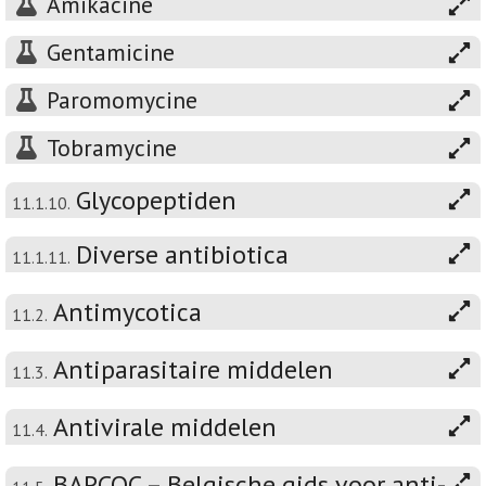
Amikacine
Gentamicine
Paromomycine
Tobramycine
Glycopeptiden
11.1.10.
Diverse antibiotica
11.1.11.
Antimycotica
11.2.
Antiparasitaire middelen
11.3.
Antivirale middelen
11.4.
BAPCOC – Belgische gids voor anti-