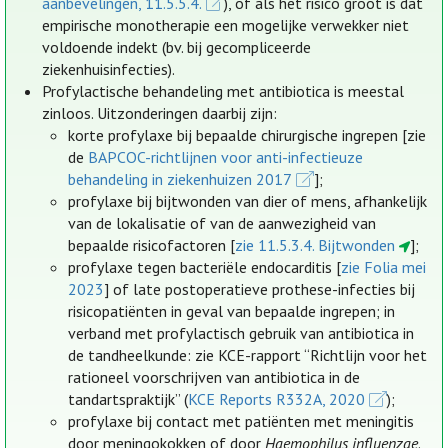
aanbevelingen, 11.5.5.4.
), of als het risico groot is dat
empirische monotherapie een mogelijke verwekker niet
voldoende indekt (bv. bij gecompliceerde
ziekenhuisinfecties).
Profylactische behandeling met antibiotica is meestal
zinloos. Uitzonderingen daarbij zijn:
korte profylaxe bij bepaalde chirurgische ingrepen [zie
de
BAPCOC-richtlijnen voor anti-infectieuze
behandeling in ziekenhuizen 2017
];
profylaxe bij bijtwonden van dier of mens, afhankelijk
van de lokalisatie of van de aanwezigheid van
bepaalde risicofactoren [
zie 11.5.3.4. Bijtwonden
];
profylaxe tegen bacteriële endocarditis [
zie Folia mei
2023
] of late postoperatieve prothese-infecties bij
risicopatiënten in geval van bepaalde ingrepen; in
verband met profylactisch gebruik van antibiotica in
de tandheelkunde: zie KCE-rapport “Richtlijn voor het
rationeel voorschrijven van antibiotica in de
tandartspraktijk” (
KCE Reports R332A, 2020
);
profylaxe bij contact met patiënten met meningitis
door meningokokken of door
Haemophilus influenzae
.