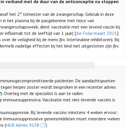
in verband met de duur van de anticonceptie na stoppen
.
e
anaf het 2
trimester van de zwangerschap. Gebruik in deze
n in het plasma bij de pasgeborene met risico van
wangerschapsweek, dient vaccinatie met een levend vaccin bij
 infliximab tot de leeftijd van 1 jaar) [
zie Folia maart 2021
].
er de veiligheid bij de mens (bv. Interleukine-inhibitoren). Bij
melk nadelige effecten bij het kind niet uitgesloten zijn (bv.
ij immunogecompromitteerde patiënten. De aandachtspunten
e tegen herpes zoster wordt besproken in een recenter advies
). Overleg met de specialist is aan te raden.
op immuunsuppressiva. Vaccinatie met niet-levende vaccins is
uunsuppressie. Bij levende vaccins minstens 4 weken ervoor;
an de immuunsuppressieve geneesmiddelen moet meerdere weken
s (
HGR Advies 9158
).