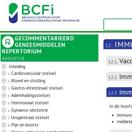
GECOMMENTARIEERD
IMM
GENEESMIDDELEN
12.
REPERTORIUM
AUGUSTUS
Vac
12.1.
Inleiding
Cardiovasculair stelsel
1.
Imm
12.2.
Bloed en stolling
2.
Gastro-intestinaal stelsel
3.
Imm
12.3.
Ademhalingsstelsel
4.
Hormonaal stelsel
5.
In dit hoo
Gynaeco-obstetrie
6.
immunos
Urogenitaal stelsel
7.
middele
Pijn en koorts
8.