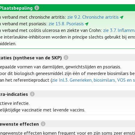
Plaatsbepaling
n verband met chronische artritis:
zie 9.2. Chronische artritis
n verband met psoriasis:
zie 15.8. Psoriasis
n verband met colitis ulcerosa en ziekte van Crohn:
zie 3.7. Inflam
e interleukine-inhibitoren worden in principe slechts gebruikt bij e
iddelen.
caties (synthese van de SKP)
epaalde vormen van darmlijden, gewrichtslijden en psoriasis.
oor dit biologisch geneesmiddel zijn één of meerdere biosimilars bes
an het referentieproduct (
zie Inl.3. Generieken, biosimilars, VOS en 
ra-indicaties
ctieve infectie.
elijktijdige vaccinatie met levende vaccins.
ewenste effecten
ngewenste effecten komen frequent voor en zijn soms zeer ernsti