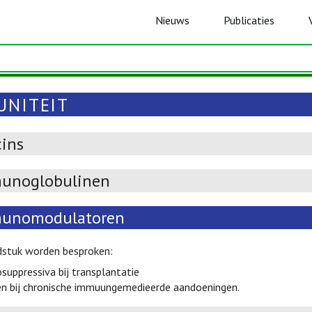
Nieuws
Publicaties
UNITEIT
cins
unoglobulinen
unomodulatoren
fdstuk worden besproken:
uppressiva bij transplantatie
n bij chronische immuungemedieerde aandoeningen.