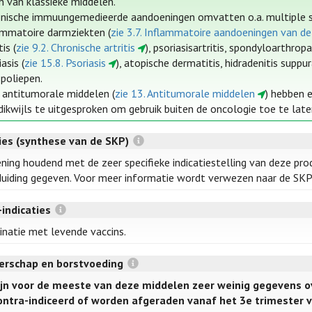
n van klassieke middelen.
nische immuungemedieerde aandoeningen omvatten o.a. multiple s
ammatoire darmziekten (
zie 3.7. Inflammatoire aandoeningen van de
tis (
zie 9.2. Chronische artritis
), psoriasisartritis, spondyloarthrop
asis (
zie 15.8. Psoriasis
), atopische dermatitis, hidradenitis suppu
poliepen.
 antitumorale middelen (
zie 13. Antitumorale middelen
) hebben 
 dikwijls te uitgesproken om gebruik buiten de oncologie toe te late
ties (synthese van de SKP)
ning houdend met de zeer specifieke indicatiestelling van deze pro
uiding gegeven. Voor meer informatie wordt verwezen naar de SKP’
-indicaties
inatie met levende vaccins.
rschap en borstvoeding
zijn voor de meeste van deze middelen zeer weinig gegevens o
ontra-indiceerd of worden afgeraden vanaf het 3e trimester 