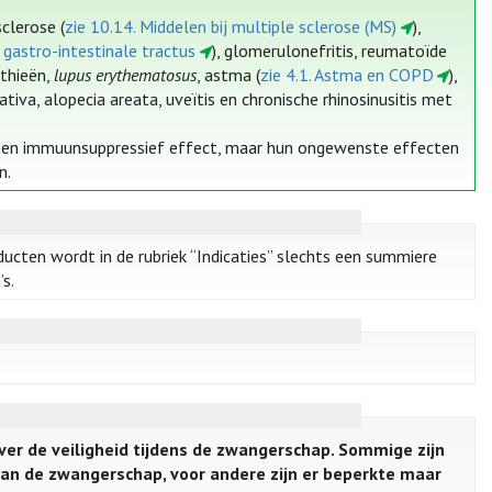
clerose (
zie 10.14. Middelen bij multiple sclerose (MS)
),
 gastro-intestinale tractus
), glomerulonefritis, reumatoïde
athieën,
lupus erythematosus
, astma (
zie 4.1. Astma en COPD
),
rativa, alopecia areata, uveïtis en chronische rhinosinusitis met
een immuunsuppressief effect, maar hun ongewenste effecten
n.
ducten wordt in de rubriek “Indicaties” slechts een summiere
s.
ver de veiligheid tijdens de zwangerschap. Sommige zijn
van de zwangerschap, voor andere zijn er beperkte maar