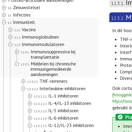
Osteo-articulaire aandoeningen
I
9.
12.3.1.
Zenuwstelsel
10.
Infecties
M
11.
12.3.2.
Immuniteit
12.
Vaccins
In dit ho
12.1.
Immunoglobulinen
12.2.
TNF-
Immunomodulatoren
12.3.
Interl
Immunosuppressiva bij
Inter
12.3.1.
transplantatie
Immun
Middelen bij chronische
12.3.2.
Proteï
immuungemedieerde
Compl
aandoeningen
Diver
TNF-remmers
12.3.2.1.
Ook corti
Interleukine-inhibitoren
12.3.2.2.
(hooggedo
IL-1 inhibitoren
12.3.2.2.1.
Mycofeno
IL-4/IL-13 inhibitoren
12.3.2.2.2.
gebruikt 
IL-5 inhibitoren
12.3.2.2.3.
Pla
IL-6 inhibitoren
12.3.2.2.4.
IL-12/IL-23 inhibitoren
Immu
12.3.2.2.5.