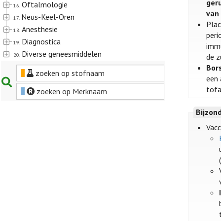
ger
Oftalmologie
16.
van 
Neus-Keel-Oren
17.
Plac
Anesthesie
18.
peri
Diagnostica
19.
immu
Diverse geneesmiddelen
20.
de z
Bor
zoeken op stofnaam
een 
tofa
zoeken op Merknaam
Bijzon
Vacc