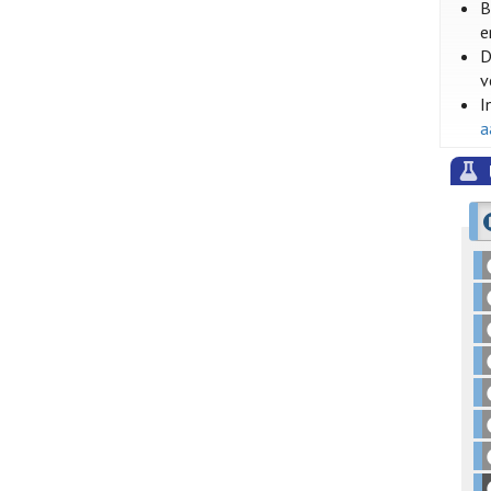
B
e
D
v
I
a