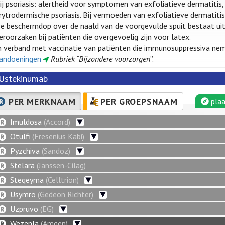
ij psoriasis: alertheid voor symptomen van exfoliatieve dermatitis, 
rytrodermische psoriasis. Bij vermoeden van exfoliatieve dermatiti
e beschermdop over de naald van de voorgevulde spuit bestaat uit n
eroorzaken bij patiënten die overgevoelig zijn voor latex.
n verband met vaccinatie van patiënten die immunosuppressiva ne
andoeningen
Rubriek “Bijzondere voorzorgen
”.
Ustekinumab
PER MERKNAAM
PER GROEPSNAAM
plaa
Imuldosa
(Accord)
Otulfi
(Fresenius Kabi)
Pyzchiva
(Sandoz)
Stelara
(Janssen-Cilag)
Steqeyma
(Celltrion)
Usymro
(Gedeon Richter)
Uzpruvo
(EG)
Wezenla
(Amgen)