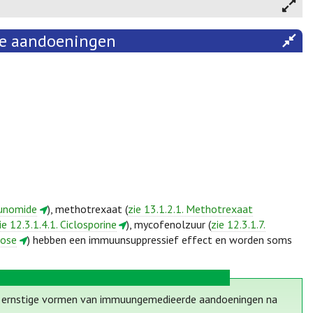
de aandoeningen
flunomide
), methotrexaat (
zie 13.1.2.1. Methotrexaat
ie 12.3.1.4.1. Ciclosporine
), mycofenolzuur (
zie 12.3.1.7.
rose
) hebben een immuunsuppressief effect en worden soms
t ernstige vormen van immuungemedieerde aandoeningen na