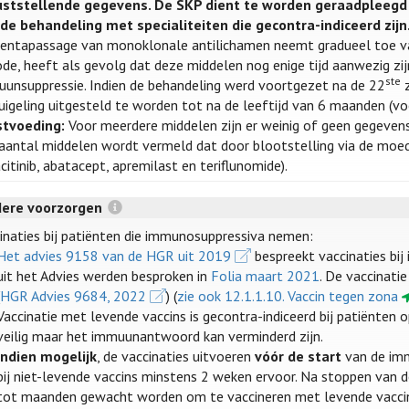
uststellende gegevens. De SKP dient te worden geraadpleegd 
de behandeling met specialiteiten die gecontra-indiceerd zijn
entapassage van monoklonale antilichamen neemt gradueel toe v
ode, heeft als gevolg dat deze middelen nog enige tijd aanwezig zij
ste
unsuppressie. Indien de behandeling werd voortgezet na de 22
z
uigeling uitgesteld te worden tot na de leeftijd van 6 maanden (voor
stvoeding:
Voor meerdere middelen zijn er weinig of geen gegevens ov
aantal middelen wordt vermeld dat door blootstelling via de moeder
citinib, abatacept, apremilast en teriflunomide).
dere voorzorgen
inaties bij patiënten die immunosuppressiva nemen:
Het advies 9158 van de HGR uit 2019
bespreekt vaccinaties b
uit het Advies werden besproken in
Folia maart 2021
. De vaccinati
(
HGR Advies 9684, 2022
) (
zie ook 12.1.1.10. Vaccin tegen zona
Vaccinatie met levende vaccins is gecontra-indiceerd bij patiënten 
veilig maar het immuunantwoord kan verminderd zijn.
Indien mogelijk
, de vaccinaties uitvoeren
vóór de start
van de imm
bij niet-levende vaccins minstens 2 weken ervoor. Na stoppen v
tot maanden gewacht worden om te vaccineren met levende vaccin