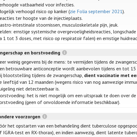
erhoogde vatbaarheid voor infecties.
ogelijk verhoogd risico op kanker (
zie Folia september 2021
).
eacties ter hoogte van de injectieplaats.
astro-intestinale stoornissen, musculoskeletale pijn, jeuk.
elden: ernstige systemische overgevoeligheidsreacties, longschade (
a 1 tot 3 doses, met risico op respiratoir falen) en ernstige huidreac
ngerschap en borstvoeding
eer weinig gegevens bij de mens: te vermijden tijdens de zwangersc
en betrouwbare anticonceptie wordt aanbevolen tijdens en tot 15
ij blootstelling tijdens de zwangerschap,
dient vaccinatie met ee
e leeftijd van 12 maanden (wegens risico van nog aanwezige immuun
uigeling niet detecteerbaar is.
orstvoeding: het is niet mogelijk om een uitspraak te doen over de 
orstvoeding (geen of onvoldoende informatie beschikbaar).
zondere voorzorgen
óór het opstarten van een behandeling dient tuberculose opgespo
f IGRA-test en RX-thorax), en indien aanwezig, dient latente tub