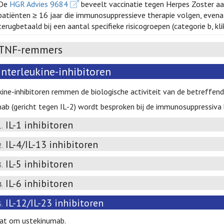
De
HGR Advies 9684
beveelt vaccinatie tegen Herpes Zoster a
patiënten ≥ 16 jaar die immunosuppressieve therapie volgen, even
terugbetaald bij een aantal specifieke risicogroepen (categorie b, kl
TNF-remmers
Interleukine-inhibitoren
kine-inhibitoren remmen de biologische activiteit van de betreffen
mab (gericht tegen IL-2) wordt besproken bij de immunosuppressiva b
IL-1 inhibitoren
1.
IL-4/IL-13 inhibitoren
2.
IL-5 inhibitoren
3.
IL-6 inhibitoren
4.
IL-12/IL-23 inhibitoren
5.
at om ustekinumab.