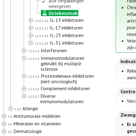
alle verpakkingen
fale
weergeven
Chro
Ustekinumab
infl
IL-13 inhibitoren
artri
12.3.2.2.6.
psori
IL-17 inhibitoren
12.3.2.2.7.
neus
IL-23 inhibitoren
12.3.2.2.8.
Vele
IL-31 inhibitoren
12.3.2.2.9.
zijn
Interferonen
12.3.2.3.
Immunomodulatoren
12.3.2.4.
Indica
gebruikt bij multiple
sclerose
Reke
Proteïnekinase-inhibitoren
12.3.2.5.
aand
(niet-oncologisch)
Complement-inhibitoren
12.3.2.6.
Contra
Diverse
12.3.2.7.
Vacc
immunomodulatoren
Allergie
12.4.
Zwange
Antitumorale middelen
13.
Mineralen en vitaminen
Er 
14.
gec
Dermatologie
15.