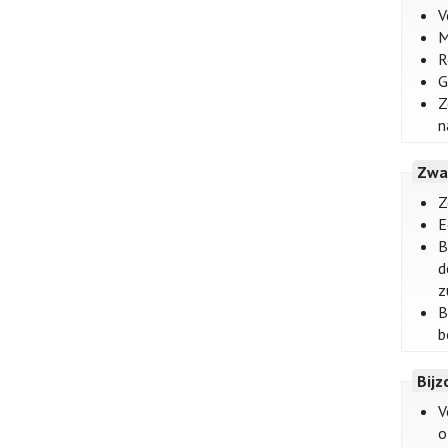
V
M
R
G
Z
n
Zwa
Z
E
B
d
z
B
b
Bij
V
o