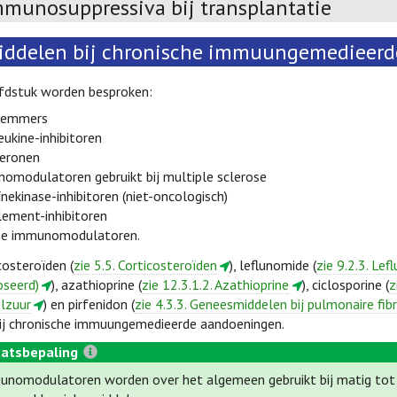
mmunosuppressiva bij transplantatie
iddelen bij chronische immuungemedieer
ofdstuk worden besproken:
remmers
eukine-inhibitoren
feronen
omodulatoren gebruikt bij multiple sclerose
nekinase-inhibitoren (niet-oncologisch)
ement-inhibitoren
se immunomodulatoren.
costeroïden (
zie 5.5. Corticosteroïden
), leflunomide (
zie 9.2.3. Le
seerd)
), azathioprine (
zie 12.3.1.2. Azathioprine
), ciclosporine (
z
lzuur
) en pirfenidon (
zie 4.3.3. Geneesmiddelen bij pulmonaire fib
bij chronische immuungemedieerde aandoeningen.
atsbepaling
nomodulatoren worden over het algemeen gebruikt bij matig to