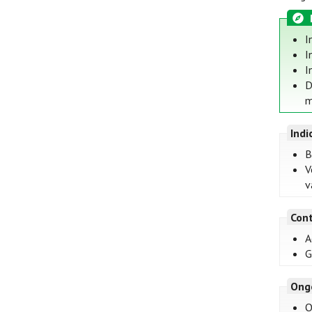
I
I
I
D
m
Indi
B
V
v
Cont
A
G
Ong
O