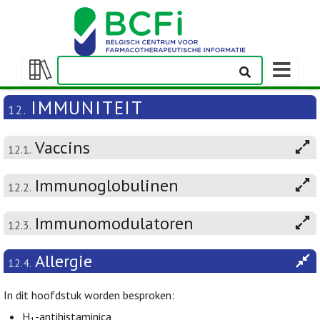
Weergeven
navigatieba
Weergeven/verbergen
inhoudstafel
IMMUNITEIT
12.
Vaccins
12.1.
Immunoglobulinen
12.2.
Immunomodulatoren
12.3.
Allergie
12.4.
In dit hoofdstuk worden besproken:
H
-antihistaminica
1