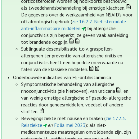
corticosteroïden worden bij hooikoorts beschouwd
als tweedehandsbehandeling bij ernstige klachten.
De gegevens over de werkzaamheid van NSAID’s voor
oftalmologisch gebruik (
zie 16.2.2. Niet-steroïdale
anti-inflammatoire middelen
) bij allergische
conjunctivitis zijn beperkt; ze geven vaak aanleiding
tot brandende oogpijn.
Sublinguale desensibilisatie t.o.v. graspollen-
allergenen ter preventie van allergische rinitis en
conjunctivitis heeft een beperkte meerwaarde na
falen van de klassieke middelen.
Onderbouwde indicaties van H
-antihistaminica
1
Symptomatische behandeling van allergische
rinoconjunctivitis (zie hierboven), van urticaria
, en
van weinig ernstige allergische of pseudo-allergische
reacties door geneesmiddelen, voedsel of andere
stoffen.
Bewegingsziekte met nausea en braken (
zie 17.2.3.
Reisziekte
en
Folia mei 2023
): als niet-
medicamenteuze maatregelen onvoldoende zijn, zijn
sederende H
-antihistaminica een optie als