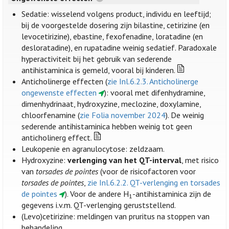
Sedatie: wisselend volgens product, individu en leeftijd;
bij de voorgestelde dosering zijn bilastine, cetirizine (en
levocetirizine), ebastine, fexofenadine, loratadine (en
desloratadine), en rupatadine weinig sedatief. Paradoxale
hyperactiviteit bij het gebruik van sederende
antihistaminica is gemeld, vooral bij kinderen.
Anticholinerge effecten (
zie Inl.6.2.3. Anticholinerge
ongewenste effecten
): vooral met difenhydramine,
dimenhydrinaat, hydroxyzine, meclozine, doxylamine,
chloorfenamine (
zie Folia november 2024
). De weinig
sederende antihistaminica hebben weinig tot geen
anticholinerg effect.
Leukopenie en agranulocytose: zeldzaam.
Hydroxyzine:
verlenging van het QT-interval
, met risico
van
torsades de pointes
(voor de risicofactoren voor
torsades de pointes
,
zie Inl.6.2.2. QT-verlenging en torsades
de pointes
). Voor de andere H
-antihistaminica zijn de
1
gegevens i.v.m. QT-verlenging geruststellend.
(Levo)cetirizine: meldingen van pruritus na stoppen van
behandeling.