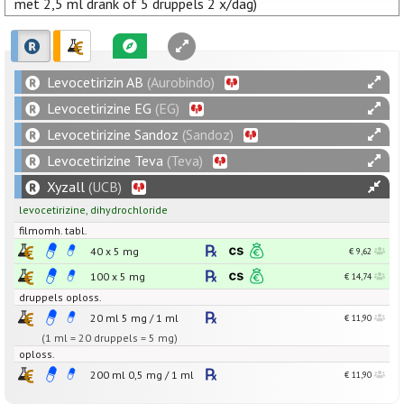
met 2,5 ml drank of 5 druppels 2 x/dag)
Levocetirizin AB
(Aurobindo)
Levocetirizine EG
(EG)
Levocetirizine Sandoz
(Sandoz)
Levocetirizine Teva
(Teva)
Xyzall
(UCB)
levocetirizine
,
dihydrochloride
filmomh. tabl.
40 x
5
mg
€ 9,62
100 x
5
mg
€ 14,74
druppels oploss.
20 ml
5
mg
/
1
ml
€ 11,90
(1 ml = 20 druppels = 5 mg)
oploss.
200 ml
0,5
mg
/
1
ml
€ 11,90