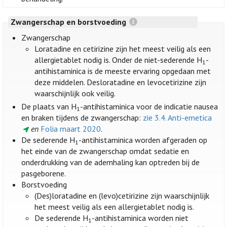
Zwangerschap en borstvoeding
Zwangerschap
Loratadine en cetirizine zijn het meest veilig als een
allergietablet nodig is. Onder de niet-sederende H
-
1
antihistaminica is de meeste ervaring opgedaan met
deze middelen. Desloratadine en levocetirizine zijn
waarschijnlijk ook veilig.
De plaats van H
-antihistaminica voor de indicatie nausea
1
en braken tijdens de zwangerschap:
zie 3.4. Anti-emetica
en
Folia maart 2020
.
De sederende H
-antihistaminica worden afgeraden op
1
het einde van de zwangerschap omdat sedatie en
onderdrukking van de ademhaling kan optreden bij de
pasgeborene.
Borstvoeding
(Des)loratadine en (levo)cetirizine zijn waarschijnlijk
het meest veilig als een allergietablet nodig is.
De sederende H
-antihistaminica worden niet
1