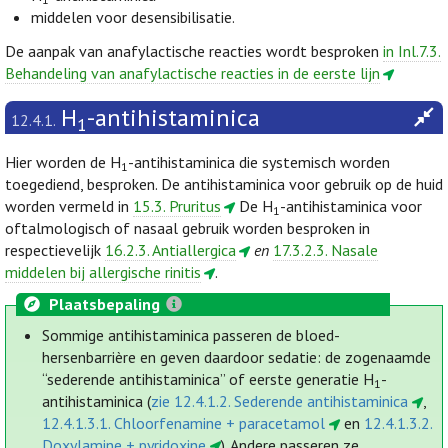
middelen voor desensibilisatie.
De aanpak van anafylactische reacties wordt besproken
in Inl.7.3.
Behandeling van anafylactische reacties in de eerste lijn
H
-antihistaminica
12.4.1.
1
Hier worden de H
-antihistaminica die systemisch worden
1
toegediend, besproken. De antihistaminica voor gebruik op de huid
worden vermeld in
15.3. Pruritus
De H
-antihistaminica voor
1
oftalmologisch of nasaal gebruik worden besproken in
respectievelijk
16.2.3. Antiallergica
en
17.3.2.3. Nasale
middelen bij allergische rinitis
.
Plaatsbepaling
Sommige antihistaminica passeren de bloed-
hersenbarrière en geven daardoor sedatie: de zogenaamde
“sederende antihistaminica” of eerste generatie H
-
1
antihistaminica (
zie 12.4.1.2. Sederende antihistaminica
,
12.4.1.3.1. Chloorfenamine + paracetamol
en
12.4.1.3.2.
Doxylamine + pyridoxine
). Andere passeren ze