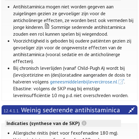
Antihistaminica mogen niet worden gegeven aan
zuigelingen gezien ze gevoeliger zijn voor de
anticholinerge effecten, ze worden best ook vermeden bij
jonge kinderen.
Sommige sederende antihistaminica
zouden een rol kunnen spelen bij wiegendood.
Voorzichtigheid is geboden bij oudere patiënten gezien zij
gevoeliger zijn voor de ongewenste effecten van de
antihistaminica (vooral sedatie en de anticholinerge
effecten).
Bij chronisch leverlijden (vanaf Child-Pugh A) wordt bij
(levo)cetirizine en (des)loratadine aangeraden de dosis te
halveren volgens
geneesmiddelenbijlevercirrose.nl
.
Ebastine: volgens de SKP mag bij ernstige
leverinsufficiëntie 10 mg p.d. niet overschreden worden.
Weinig sederende antihistaminica
12.4.1.1.
Indicaties (synthese van de SKP)
Allergische rinitis (niet voor fexofenadine 180 mg).