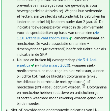
1
preventieve maatregel voor wie gevoelig is voor
bewegingsziekte (reisziekte). Wegens hun sederende
effecten, zijn ze slechts uitzonderlijk te gebruiken bij
kinderen en enkel bij kinderen ouder dan 2 jaar.
De
indicatie "bewegingsziekte" wordt in de SKP vermeld
voor de specialiteiten op basis van cinnarizine (
zie
1.10. Arteriële vaatstoornissen
), dimenhydrinaat en
meclozine. De vaste associatie cinnarizine +
dimenhydrinaat (Arlevertan®) heeft reisziekte niet als
indicatie in de SKP.
Nausea en braken bij zwangerschap (
zie 3.4. Anti-
emetica
en
Folia maart 2020
): wanneer niet-
medicamenteuze maatregelen niet volstaan, kunnen
bij lichte tot matige klachten doxylamine (enkel
beschikbaar in combinatie met pyridoxine) of
meclozine (off-label) gebruikt worden.
Doxylamine
en meclozine hebben sedatieve en anticholinerge
effecten waarmee moet rekening worden gehouden
bij de moeder.
Niet of onvoldoende onderbouwde indicaties van H
-
1