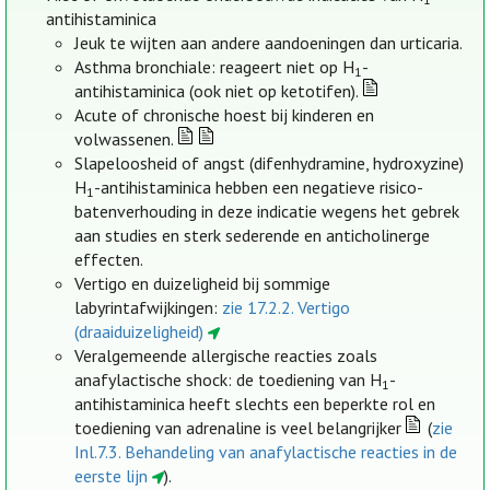
antihistaminica
Jeuk te wijten aan andere aandoeningen dan urticaria.
Asthma bronchiale: reageert niet op H
-
1
antihistaminica (ook niet op ketotifen).
Acute of chronische hoest bij kinderen en
volwassenen.
Slapeloosheid of angst (difenhydramine, hydroxyzine)
H
-antihistaminica hebben een negatieve risico-
1
batenverhouding in deze indicatie wegens het gebrek
aan studies en sterk sederende en anticholinerge
effecten.
Vertigo en duizeligheid bij sommige
labyrintafwijkingen:
zie 17.2.2. Vertigo
(draaiduizeligheid)
Veralgemeende allergische reacties zoals
anafylactische shock: de toediening van H
-
1
antihistaminica heeft slechts een beperkte rol en
toediening van adrenaline is veel belangrijker
(
zie
Inl.7.3. Behandeling van anafylactische reacties in de
eerste lijn
).