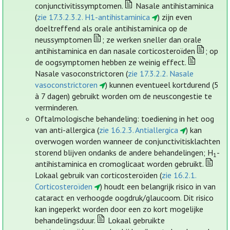
conjunctivitissymptomen.
Nasale antihistaminica
(
zie 17.3.2.3.2. H1-antihistaminica
) zijn even
doeltreffend als orale antihistaminica op de
neussymptomen
; ze werken sneller dan orale
antihistaminica en dan nasale corticosteroïden
; op
de oogsymptomen hebben ze weinig effect.
Nasale vasoconstrictoren (
zie 17.3.2.2. Nasale
vasoconstrictoren
) kunnen eventueel kortdurend (5
à 7 dagen) gebruikt worden om de neuscongestie te
verminderen.
Oftalmologische behandeling: toediening in het oog
van anti-allergica (
zie 16.2.3. Antiallergica
) kan
overwogen worden wanneer de conjunctivitisklachten
storend blijven ondanks de andere behandelingen; H
-
1
antihistaminica en cromoglicaat worden gebruikt.
Lokaal gebruik van corticosteroïden (
zie 16.2.1.
Corticosteroïden
) houdt een belangrijk risico in van
cataract en verhoogde oogdruk/glaucoom. Dit risico
kan ingeperkt worden door een zo kort mogelijke
behandelingsduur.
Lokaal gebruikte