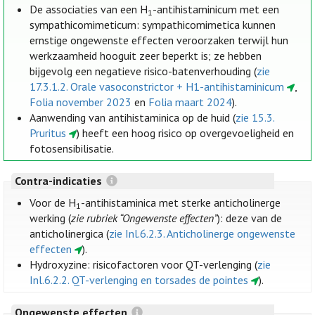
De associaties van een H
-antihistaminicum met een
1
sympathicomimeticum: sympathicomimetica kunnen
ernstige ongewenste effecten veroorzaken terwijl hun
werkzaamheid hooguit zeer beperkt is; ze hebben
bijgevolg een negatieve risico-batenverhouding (
zie
17.3.1.2. Orale vasoconstrictor + H1-antihistaminicum
,
Folia november 2023
en
Folia maart 2024
).
Aanwending van antihistaminica op de huid (
zie 15.3.
Pruritus
) heeft een hoog risico op overgevoeligheid en
fotosensibilisatie.
Contra-indicaties
Voor de H
-antihistaminica met sterke anticholinerge
1
werking (
zie rubriek “Ongewenste effecten”
): deze van de
anticholinergica (
zie Inl.6.2.3. Anticholinerge ongewenste
effecten
).
Hydroxyzine: risicofactoren voor QT-verlenging (
zie
Inl.6.2.2. QT-verlenging en torsades de pointes
).
Ongewenste effecten