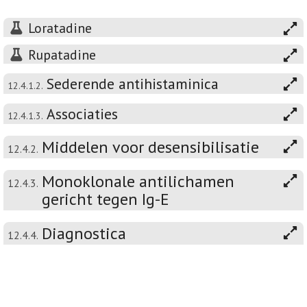
Loratadine
Rupatadine
Sederende antihistaminica
12.4.1.2.
Associaties
12.4.1.3.
Middelen voor desensibilisatie
12.4.2.
Monoklonale antilichamen
12.4.3.
gericht tegen Ig-E
Diagnostica
12.4.4.