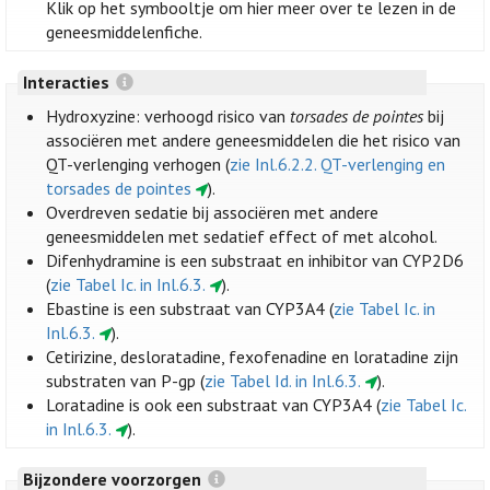
Klik op het symbooltje om hier meer over te lezen in de
geneesmiddelenfiche.
Interacties
Hydroxyzine: verhoogd risico van
torsades de pointes
bij
associëren met andere geneesmiddelen die het risico van
QT-verlenging verhogen (
zie Inl.6.2.2. QT-verlenging en
torsades de pointes
).
Overdreven sedatie bij associëren met andere
geneesmiddelen met sedatief effect of met alcohol.
Difenhydramine is een substraat en inhibitor van CYP2D6
(
zie Tabel Ic. in Inl.6.3.
).
Ebastine is een substraat van CYP3A4 (
zie Tabel Ic. in
Inl.6.3.
).
Cetirizine, desloratadine, fexofenadine en loratadine zijn
substraten van P-gp (
zie Tabel Id. in Inl.6.3.
).
Loratadine is ook een substraat van CYP3A4 (
zie Tabel Ic.
in Inl.6.3.
).
Bijzondere voorzorgen