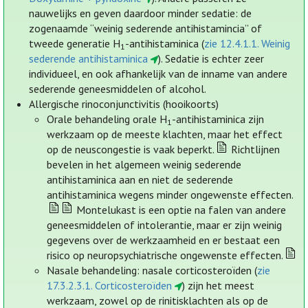
nauwelijks en geven daardoor minder sedatie: de
zogenaamde “weinig sederende antihistamincia” of
tweede generatie H
-antihistaminica (
zie 12.4.1.1. Weinig
1
sederende antihistaminica
). Sedatie is echter zeer
individueel, en ook afhankelijk van de inname van andere
sederende geneesmiddelen of alcohol.
Allergische rinoconjunctivitis (hooikoorts)
Orale behandeling orale H
-antihistaminica zijn
1
werkzaam op de meeste klachten, maar het effect
op de neuscongestie is vaak beperkt.
Richtlijnen
bevelen in het algemeen weinig sederende
antihistaminica aan en niet de sederende
antihistaminica wegens minder ongewenste effecten.
Montelukast is een optie na falen van andere
geneesmiddelen of intolerantie, maar er zijn weinig
gegevens over de werkzaamheid en er bestaat een
risico op neuropsychiatrische ongewenste effecten.
Nasale behandeling: nasale corticosteroïden (
zie
17.3.2.3.1. Corticosteroïden
) zijn het meest
werkzaam, zowel op de rinitisklachten als op de