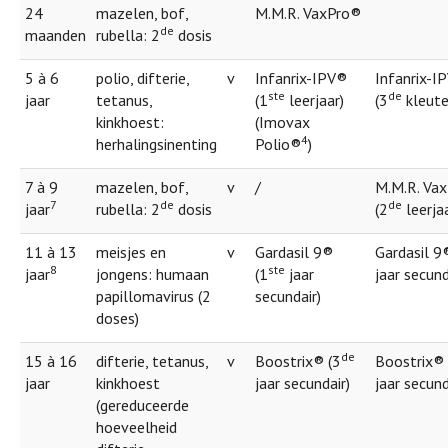
24
mazelen, bof,
M.M.R. VaxPro®
de
maanden
rubella: 2
dosis
5 à 6
polio, difterie,
v
Infanrix-IPV®
Infanrix-I
ste
de
jaar
tetanus,
(1
leerjaar)
(3
kleute
kinkhoest:
(Imovax
4
herhalingsinenting
Polio®
)
7 à 9
mazelen, bof,
v
/
M.M.R. Va
7
de
de
jaar
rubella: 2
dosis
(2
leerjaa
11 à 13
meisjes en
v
Gardasil 9®
Gardasil 9
8
ste
jaar
jongens: humaan
(1
jaar
jaar secund
papillomavirus (2
secundair)
doses)
de
15 à 16
difterie, tetanus,
v
Boostrix® (3
Boostrix® 
jaar
kinkhoest
jaar secundair)
jaar secund
(gereduceerde
hoeveelheid