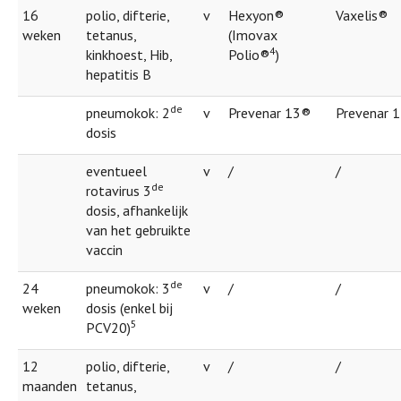
16
polio, difterie,
v
Hexyon®
Vaxelis®
weken
tetanus,
(Imovax
4
kinkhoest, Hib,
Polio®
)
hepatitis B
de
pneumokok: 2
v
Prevenar 13®
Prevenar 
dosis
eventueel
v
/
/
de
rotavirus 3
dosis, afhankelijk
van het gebruikte
vaccin
de
24
pneumokok: 3
v
/
/
weken
dosis (enkel bij
5
PCV20)
12
polio, difterie,
v
/
/
maanden
tetanus,