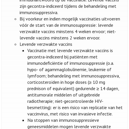
zijn gecontra-indiceerd tijdens de behandeling met
immunosuppressiva.
Bij voorkeur en indien mogelijk vaccinaties uitvoeren
vóór de start van de immunosuppressie: levende
verzwakte vaccins minstens 4 weken ervoor; niet-
levende vaccins minstens 2 weken ervoor.
Levende verzwakte vaccins
Vaccinatie met levende verzwakte vaccins is
gecontra-indiceerd bij patiënten met
immunodeficiëntie of immunosuppressie (o.a.
hypo- of agammaglobulinemie, leukemie of
lymfoom; behandeling met immunosuppressiva,
corticosteroïden in hoge doses (≥ 10 mg
prednison of equivalent) gedurende ≥ 14 dagen,
antitumorale middelen of uitgebreide
radiotherapie; niet-gecontroleerde HIV-
besmetting): er is een risico van replicatie van het
vaccinvirus, met risico van invasieve infectie.
Na stoppen van immunosuppressieve
geneesmiddelen mogen levende verzwakte