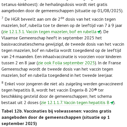
tetanus-kinkhoest): de herhalingsdosis wordt niet gratis
aangeboden door de gemeenschappen (situatie op 01/08/2025).
7
de
De HGR beveelt aan om de 2
dosis van het vaccin tegen
mazelen, bof, rubella toe te dienen op de leeftijd van 7 à 9 jaar
(
zie 12.1.3.1. Vaccin tegen mazelen, bof en rubella
). De
Vlaamse Gemeenschap heeft in september 2025 het
basisvaccinatieschema gewijzigd, de tweede dosis van het vaccin
tegen mazelen, bof en rubella wordt toegediend op de leeftijd
van 24 maanden. Een inhaalvaccinatie is voorzien voor kinderen
tussen 2 en 8 jaar (
zie ook Folia september 2025
). In de Franse
Gemeenschap wordt de tweede dosis van het vaccin tegen
mazelen, bof en rubella toegediend in het tweede leerjaar.
8
Enkel voor jongeren die niet als zuigeling werden gevaccineerd
tegen hepatitis B, wordt het vaccin Engerix-B 20® ter
beschikking gesteld door de gemeenschappen; het schema
bestaat uit 2 doses (
zie 12.1.1.7. Vaccin tegen hepatitis B
).
Tabel 12b.
Vaccinaties bij volwassenen: vaccins gratis
aangeboden door de gemeenschappen (situatie op 1
september 2025)