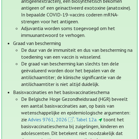
antigeenextracten), een biosynthetisch bekomen
antigeen of een geïnactiveerd exotoxine (anatoxine).
In bepaalde COVID-19-vaccins coderen mRNA-
strengen voor het antigeen.
Adjuvantia worden soms toegevoegd om het
immuunantwoord te verhogen.
Graad van bescherming
De duur van de immuniteit en dus van bescherming na
toediening van een vaccin is wisselend.
De graad van bescherming kan slechts ten dele
geëvalueerd worden door het bepalen van de
antilichaamtiter; de klinische significantie van de
antilichaamtiter is niet altijd duidelijk.
Basisvaccinaties en het basisvaccinatieschema
De Belgische Hoge Gezondheidsraad (HGR) beveelt
een aantal basisvaccinaties aan, op basis van
wetenschappelijke en epidemiologische argumenten:
zie
Advies 9761, 2026
.
Tabel 12a.
toont het
basisvaccinatieschema bij zuigelingen, kinderen en
adolescenten. Dit betekent niet noodzakelijk dat