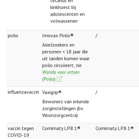
tetanus en
kinkhoest bij
adolescenten en
volwassenen
polio
Imovax Polio®
/
Asielzoekers en
personen < 18 jaar die
uit landen komen waar
polio circuleert, zie
Wanda voor artsen
(Polio)
influenzavaccin
/
Vaxigrip®
Bewoners van erkende
zorginstellingen (bv.
Woonzorgcentra)
vaccin tegen
Comirnaty LP.8.1®
Comirnaty LP.8.1®
COVID-19