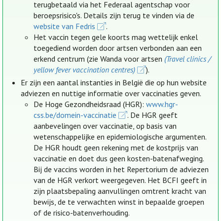
terugbetaald via het Federaal agentschap voor
beroepsrisico's. Details zijn terug te vinden via de
website van Fedris
.
Het vaccin tegen gele koorts mag wettelijk enkel
toegediend worden door artsen verbonden aan een
erkend centrum (zie Wanda voor artsen
(Travel clinics /
yellow fever vaccination centres)
).
Er zijn een aantal instanties in België die op hun website
adviezen en nuttige informatie over vaccinaties geven.
De Hoge Gezondheidsraad (HGR):
www.hgr-
css.be/domein-vaccinatie
. De HGR geeft
aanbevelingen over vaccinatie, op basis van
wetenschappelijke en epidemiologische argumenten.
De HGR houdt geen rekening met de kostprijs van
vaccinatie en doet dus geen kosten-batenafweging.
Bij de vaccins worden in het Repertorium de adviezen
van de HGR verkort weergegeven. Het BCFI geeft in
zijn plaatsbepaling aanvullingen omtrent kracht van
bewijs, de te verwachten winst in bepaalde groepen
of de risico-batenverhouding.