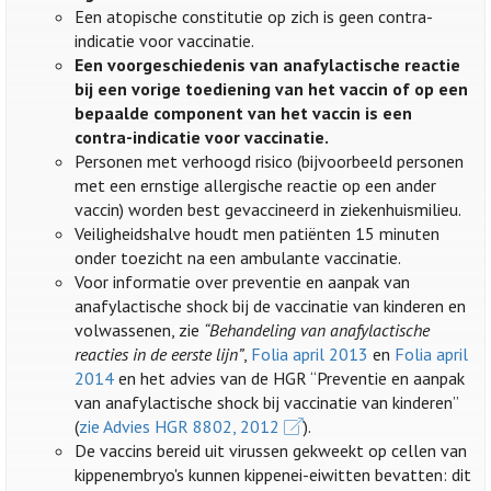
Een atopische constitutie op zich is geen contra-
indicatie voor vaccinatie.
Een voorgeschiedenis van anafylactische reactie
bij een vorige toediening van het vaccin of op een
bepaalde component van het vaccin is een
contra-indicatie voor vaccinatie.
Personen met verhoogd risico (bijvoorbeeld personen
met een ernstige allergische reactie op een ander
vaccin) worden best gevaccineerd in ziekenhuismilieu.
Veiligheidshalve houdt men patiënten 15 minuten
onder toezicht na een ambulante vaccinatie.
Voor informatie over preventie en aanpak van
anafylactische shock bij de vaccinatie van kinderen en
volwassenen, zie
“Behandeling van anafylactische
reacties in de eerste lijn”
,
Folia april 2013
en
Folia april
2014
en het advies van de HGR “Preventie en aanpak
van anafylactische shock bij vaccinatie van kinderen”
(
zie Advies HGR 8802, 2012
).
De vaccins bereid uit virussen gekweekt op cellen van
kippenembryo's kunnen kippenei-eiwitten bevatten: dit