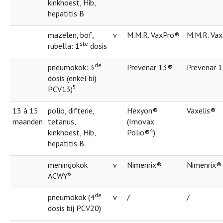
kinkhoest, Hib,
hepatitis B
mazelen, bof,
v
M.M.R. VaxPro®
M.M.R. Va
ste
rubella: 1
dosis
de
pneumokok: 3
Prevenar 13®
Prevenar 
dosis (enkel bij
5
PCV13)
13 à 15
polio, difterie,
Hexyon®
Vaxelis®
maanden
tetanus,
(Imovax
4
kinkhoest, Hib,
Polio®
)
hepatitis B
meningokok
v
Nimenrix®
Nimenrix®
6
ACWY
de
pneumokok (4
v
/
/
dosis bij PCV20)