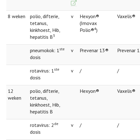
8 weken
polio, difterie,
v
Hexyon®
Vaxelis®
tetanus,
(Imovax
4
kinkhoest, Hib,
Polio®
)
3
hepatitis B
ste
pneumokok: 1
v
Prevenar 13®
Prevenar 
dosis
ste
rotavirus: 1
v
/
/
dosis
12
polio, difterie,
Hexyon®
Vaxelis®
weken
tetanus,
kinkhoest, Hib,
hepatitis B
de
rotavirus: 2
v
/
/
dosis