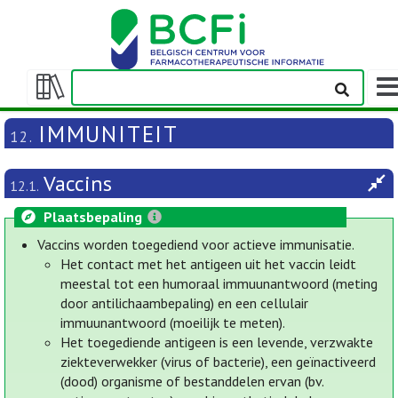
Wee
navi
Weergeven/verbergen
inhoudstafel
IMMUNITEIT
12.
Vaccins
12.1.
Plaatsbepaling
Vaccins worden toegediend voor actieve immunisatie.
Het contact met het antigeen uit het vaccin leidt
meestal tot een humoraal immuunantwoord (meting
door antilichaambepaling) en een cellulair
immuunantwoord (moeilijk te meten).
Het toegediende antigeen is een levende, verzwakte
ziekteverwekker (virus of bacterie), een geïnactiveerd
(dood) organisme of bestanddelen ervan (bv.