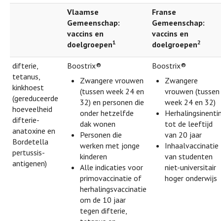
Vlaamse
Franse
Gemeenschap:
Gemeenschap:
vaccins en
vaccins en
1
2
doelgroepen
doelgroepen
difterie,
Boostrix®
Boostrix®
tetanus,
Zwangere vrouwen
Zwangere
kinkhoest
(tussen week 24 en
vrouwen (tussen
(gereduceerde
32) en personen die
week 24 en 32)
hoeveelheid
onder hetzelfde
Herhalingsinenti
difterie-
dak wonen
tot de leeftijd
anatoxine en
Personen die
van 20 jaar
Bordetella
werken met jonge
Inhaalvaccinatie
pertussis-
kinderen
van studenten
antigenen)
Alle indicaties voor
niet-universitair
primovaccinatie of
hoger onderwijs
herhalingsvaccinatie
om de 10 jaar
tegen difterie,