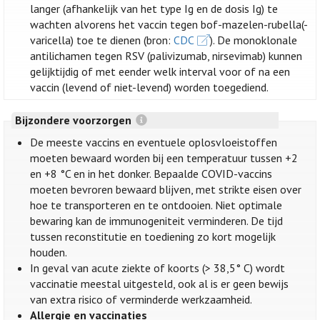
langer (afhankelijk van het type Ig en de dosis Ig) te
wachten alvorens het vaccin tegen bof-mazelen-rubella(-
varicella) toe te dienen (bron:
CDC
). De monoklonale
antilichamen tegen RSV (palivizumab, nirsevimab) kunnen
gelijktijdig of met eender welk interval voor of na een
vaccin (levend of niet-levend) worden toegediend.
Bijzondere voorzorgen
De meeste vaccins en eventuele oplosvloeistoffen
moeten bewaard worden bij een temperatuur tussen +2
en +8 °C en in het donker. Bepaalde COVID-vaccins
moeten bevroren bewaard blijven, met strikte eisen over
hoe te transporteren en te ontdooien. Niet optimale
bewaring kan de immunogeniteit verminderen. De tijd
tussen reconstitutie en toediening zo kort mogelijk
houden.
In geval van acute ziekte of koorts (> 38,5° C) wordt
vaccinatie meestal uitgesteld, ook al is er geen bewijs
van extra risico of verminderde werkzaamheid.
Allergie en vaccinaties