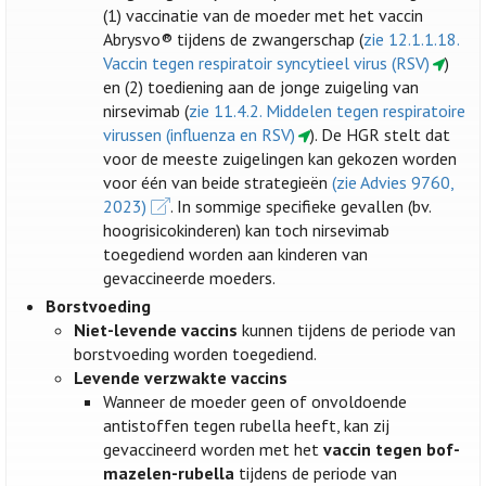
(1) vaccinatie van de moeder met het vaccin
Abrysvo® tijdens de zwangerschap (
zie 12.1.1.18.
Vaccin tegen respiratoir syncytieel virus (RSV)
)
en (2) toediening aan de jonge zuigeling van
nirsevimab (
zie 11.4.2. Middelen tegen respiratoire
virussen (influenza en RSV)
). De HGR stelt dat
voor de meeste zuigelingen kan gekozen worden
voor één van beide strategieën
(zie Advies 9760,
2023)
. In sommige specifieke gevallen (bv.
hoogrisicokinderen) kan toch nirsevimab
toegediend worden aan kinderen van
gevaccineerde moeders.
Borstvoeding
Niet-levende vaccins
kunnen tijdens de periode van
borstvoeding worden toegediend.
Levende verzwakte vaccins
Wanneer de moeder geen of onvoldoende
antistoffen tegen rubella heeft, kan zij
gevaccineerd worden met het
vaccin tegen bof-
mazelen-rubella
tijdens de periode van