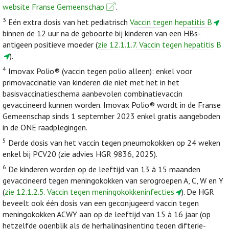
website Franse Gemeenschap
.
3
Eén extra dosis van het pediatrisch
Vaccin tegen hepatitis B
binnen de 12 uur na de geboorte bij kinderen van een HBs-
antigeen positieve moeder (
zie 12.1.1.7. Vaccin tegen hepatitis B
).
4
Imovax Polio® (vaccin tegen polio alleen): enkel voor
primovaccinatie van kinderen die niet met het in het
basisvaccinatieschema aanbevolen combinatievaccin
gevaccineerd kunnen worden. Imovax Polio® wordt in de Franse
Gemeenschap sinds 1 september 2023 enkel gratis aangeboden
in de ONE raadplegingen.
5
Derde dosis van het vaccin tegen pneumokokken op 24 weken
enkel bij PCV20 (zie advies HGR 9836, 2025).
6
De kinderen worden op de leeftijd van 13 à 15 maanden
gevaccineerd tegen meningokokken van serogroepen A, C, W en Y
(
zie 12.1.2.5. Vaccin tegen meningokokkeninfecties
). De HGR
beveelt ook één dosis van een geconjugeerd vaccin tegen
meningokokken ACWY aan op de leeftijd van 15 à 16 jaar (op
hetzelfde ogenblik als de herhalingsinenting tegen difterie-