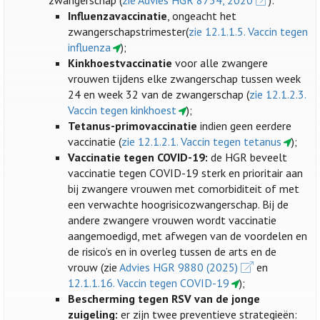
zwangerschap (
zie Advies HGR 8754, 2020
):
Influenzavaccinatie
, ongeacht het
zwangerschapstrimester(
zie 12.1.1.5. Vaccin tegen
influenza
);
Kinkhoestvaccinatie
voor alle zwangere
vrouwen tijdens elke zwangerschap tussen week
24 en week 32 van de zwangerschap (
zie 12.1.2.3.
Vaccin tegen kinkhoest
);
Tetanus-primovaccinatie
indien geen eerdere
vaccinatie (
zie 12.1.2.1. Vaccin tegen tetanus
);
Vaccinatie tegen COVID-19:
de HGR beveelt
vaccinatie tegen COVID-19 sterk en prioritair aan
bij zwangere vrouwen met comorbiditeit of met
een verwachte hoogrisicozwangerschap. Bij de
andere zwangere vrouwen wordt vaccinatie
aangemoedigd, met afwegen van de voordelen en
de risico’s en in overleg tussen de arts en de
vrouw (zie
Advies HGR 9880 (2025)
en
12.1.1.16. Vaccin tegen COVID-19
);
Bescherming tegen RSV van de jonge
zuigeling:
er zijn twee preventieve strategieën: