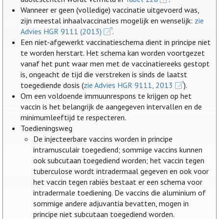
Wanneer er geen (volledige) vaccinatie uitgevoerd was,
zijn meestal inhaalvaccinaties mogelijk en wenselijk:
zie
Advies HGR 9111 (2013)
.
Een niet-afgewerkt vaccinatieschema dient in principe niet
te worden herstart. Het schema kan worden voortgezet
vanaf het punt waar men met de vaccinatiereeks gestopt
is, ongeacht de tijd die verstreken is sinds de laatst
toegediende dosis (
zie Advies HGR 9111, 2013
).
Om een voldoende immuunrespons te krijgen op het
vaccin is het belangrijk de aangegeven intervallen en de
minimumleeftijd te respecteren.
Toedieningsweg
De injecteerbare vaccins worden in principe
intramusculair toegediend; sommige vaccins kunnen
ook subcutaan toegediend worden; het vaccin tegen
tuberculose wordt intradermaal gegeven en ook voor
het vaccin tegen rabiës bestaat er een schema voor
intradermale toediening. De vaccins die aluminium of
sommige andere adjuvantia bevatten, mogen in
principe niet subcutaan toegediend worden.