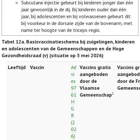
Subcutane injectie gebeurt bij kinderen jonger dan één
jaar gewoonlijk in de dij. Bij kinderen ouder dan één
jaar, bij adolescenten en bij volwassenen gebeurt dit
bij voorkeur in de dorsale zijde van de bovenarm, met
name ter hoogte van de triceps-regio.
Tabel 12a.
Basisvaccinatieschema bij zuigelingen, kinderen
en adolescenten van de Gemeenschappen en de Hoge
Gezondheidsraad (v) (situatie op 5 mei 2026)
Leeftijd
Vaccin
Ad
Vaccins gratis
Vaccins gr
vi
aangeboden
aangebod
es
door de
door de F
97
Vlaamse
Gemeens
1
61
Gemeenschap
H
G
R
(2
02
6)