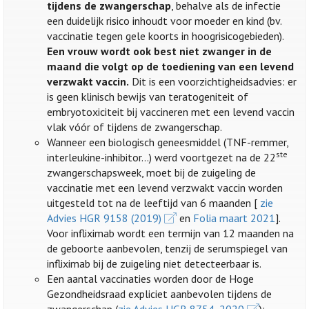
tijdens de zwangerschap
, behalve als de infectie
een duidelijk risico inhoudt voor moeder en kind (bv.
vaccinatie tegen gele koorts in hoogrisicogebieden).
Een vrouw wordt ook best niet zwanger in de
maand die volgt op de toediening van een levend
verzwakt vaccin.
Dit is een voorzichtigheidsadvies: er
is geen klinisch bewijs van teratogeniteit of
embryotoxiciteit bij vaccineren met een levend vaccin
vlak vóór of tijdens de zwangerschap.
Wanneer een biologisch geneesmiddel (TNF-remmer,
ste
interleukine-inhibitor…) werd voortgezet na de 22
zwangerschapsweek, moet bij de zuigeling de
vaccinatie met een levend verzwakt vaccin worden
uitgesteld tot na de leeftijd van 6 maanden [
zie
Advies HGR 9158 (2019)
en
Folia maart 2021
].
Voor infliximab wordt een termijn van 12 maanden na
de geboorte aanbevolen, tenzij de serumspiegel van
infliximab bij de zuigeling niet detecteerbaar is.
Een aantal vaccinaties worden door de Hoge
Gezondheidsraad expliciet aanbevolen tijdens de