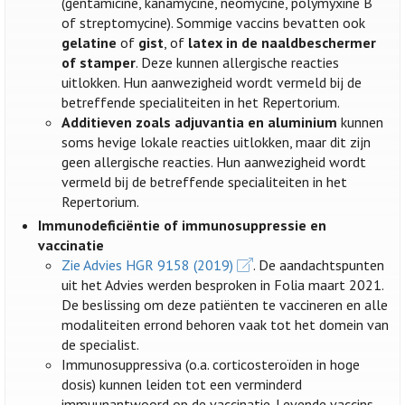
(gentamicine, kanamycine, neomycine, polymyxine B
of streptomycine). Sommige vaccins bevatten ook
gelatine
of
gist
, of
latex in de naaldbeschermer
of stamper
. Deze kunnen allergische reacties
uitlokken. Hun aanwezigheid wordt vermeld bij de
betreffende specialiteiten in het Repertorium.
Additieven zoals adjuvantia en aluminium
kunnen
soms hevige lokale reacties uitlokken, maar dit zijn
geen allergische reacties. Hun aanwezigheid wordt
vermeld bij de betreffende specialiteiten in het
Repertorium.
Immunodeficiëntie of immunosuppressie en
vaccinatie
Zie Advies HGR 9158 (2019)
. De aandachtspunten
uit het Advies werden besproken in Folia maart 2021.
De beslissing om deze patiënten te vaccineren en alle
modaliteiten errond behoren vaak tot het domein van
de specialist.
Immunosuppressiva (o.a. corticosteroïden in hoge
dosis) kunnen leiden tot een verminderd
immuunantwoord op de vaccinatie. Levende vaccins