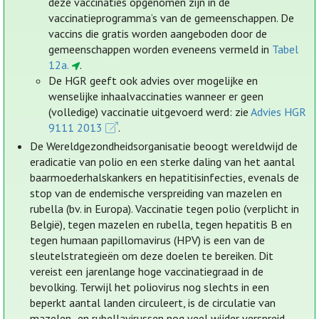
deze vaccinaties opgenomen zijn in de
vaccinatieprogramma’s van de gemeenschappen. De
vaccins die gratis worden aangeboden door de
gemeenschappen worden eveneens vermeld in
Tabel
12a.
.
De HGR geeft ook advies over mogelijke en
wenselijke inhaalvaccinaties wanneer er geen
(volledige) vaccinatie uitgevoerd werd: zie
Advies HGR
9111 2013
.
De Wereldgezondheidsorganisatie beoogt wereldwijd de
eradicatie van polio en een sterke daling van het aantal
baarmoederhalskankers en hepatitisinfecties, evenals de
stop van de endemische verspreiding van mazelen en
rubella (bv. in Europa). Vaccinatie tegen polio (verplicht in
België), tegen mazelen en rubella, tegen hepatitis B en
tegen humaan papillomavirus (HPV) is een van de
sleutelstrategieën om deze doelen te bereiken. Dit
vereist een jarenlange hoge vaccinatiegraad in de
bevolking. Terwijl het poliovirus nog slechts in een
beperkt aantal landen circuleert, is de circulatie van
mazelen- en rubellavirussen nog veel wijder verspreid.