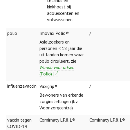
tetanus en
kinkhoest bij
adolescenten en
volwassenen
polio
Imovax Polio®
/
Asielzoekers en
personen < 18 jaar die
uit landen komen waar
polio circuleert, zie
Wanda voor artsen
(Polio)
influenzavaccin
/
Vaxigrip®
Bewoners van erkende
zorginstellingen (bv.
Woonzorgcentra)
vaccin tegen
Comirnaty LP.8.1®
Comirnaty LP.8.1®
COVID-19