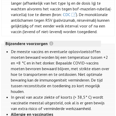
langer (afhankelijk van het type Ig en de dosis Ig) te
wachten alvorens het vaccin tegen bof-mazelen-rubella(-
varicella) toe te dienen (bron:
CDC
). De monoklonale
antilichamen tegen RSV (palivizumab, nirsevimab) kunnen
gelijktijdig of met eender welk interval voor of na een
vaccin (levend of niet-levend) worden toegediend.
Bijzondere voorzorgen
De meeste vaccins en eventuele oplosvloeistoffen
moeten bewaard worden bij een temperatuur tussen +2
en +8 °C en in het donker. Bepaalde COVID-vaccins
moeten bevroren bewaard blijven, met strikte eisen over
hoe te transporteren en te ontdooien. Niet optimale
bewaring kan de immunogeniteit verminderen. De tijd
tussen reconstitutie en toediening zo kort mogelijk
houden.
In geval van acute ziekte of koorts (> 38,5° C) wordt
vaccinatie meestal uitgesteld, ook al is er geen bewijs
van extra risico of verminderde werkzaamheid.
Allergie en vaccinaties