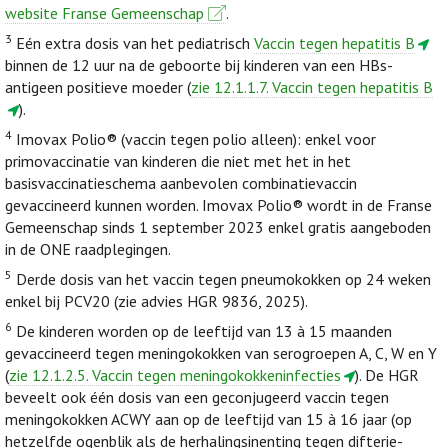
website Franse Gemeenschap
.
3
Eén extra dosis van het pediatrisch
Vaccin tegen hepatitis B
binnen de 12 uur na de geboorte bij kinderen van een HBs-
antigeen positieve moeder (
zie 12.1.1.7. Vaccin tegen hepatitis B
).
4
Imovax Polio® (vaccin tegen polio alleen): enkel voor
primovaccinatie van kinderen die niet met het in het
basisvaccinatieschema aanbevolen combinatievaccin
gevaccineerd kunnen worden. Imovax Polio® wordt in de Franse
Gemeenschap sinds 1 september 2023 enkel gratis aangeboden
in de ONE raadplegingen.
5
Derde dosis van het vaccin tegen pneumokokken op 24 weken
enkel bij PCV20 (zie advies HGR 9836, 2025).
6
De kinderen worden op de leeftijd van 13 à 15 maanden
gevaccineerd tegen meningokokken van serogroepen A, C, W en Y
(
zie 12.1.2.5. Vaccin tegen meningokokkeninfecties
). De HGR
beveelt ook één dosis van een geconjugeerd vaccin tegen
meningokokken ACWY aan op de leeftijd van 15 à 16 jaar (op
hetzelfde ogenblik als de herhalingsinenting tegen difterie-