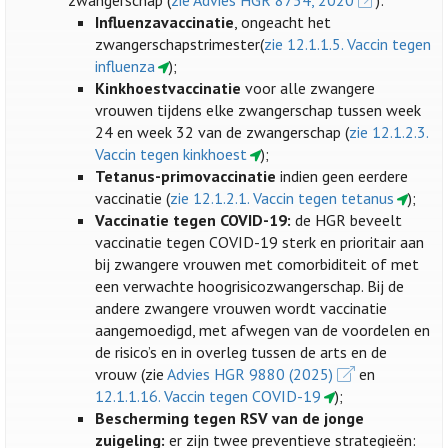
zwangerschap (
zie Advies HGR 8754, 2020
):
Influenzavaccinatie
, ongeacht het
zwangerschapstrimester(
zie 12.1.1.5. Vaccin tegen
influenza
);
Kinkhoestvaccinatie
voor alle zwangere
vrouwen tijdens elke zwangerschap tussen week
24 en week 32 van de zwangerschap (
zie 12.1.2.3.
Vaccin tegen kinkhoest
);
Tetanus-primovaccinatie
indien geen eerdere
vaccinatie (
zie 12.1.2.1. Vaccin tegen tetanus
);
Vaccinatie tegen COVID-19:
de HGR beveelt
vaccinatie tegen COVID-19 sterk en prioritair aan
bij zwangere vrouwen met comorbiditeit of met
een verwachte hoogrisicozwangerschap. Bij de
andere zwangere vrouwen wordt vaccinatie
aangemoedigd, met afwegen van de voordelen en
de risico’s en in overleg tussen de arts en de
vrouw (zie
Advies HGR 9880 (2025)
en
12.1.1.16. Vaccin tegen COVID-19
);
Bescherming tegen RSV van de jonge
zuigeling:
er zijn twee preventieve strategieën: