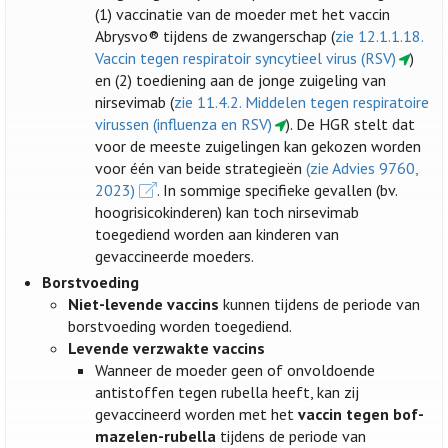
(1) vaccinatie van de moeder met het vaccin
Abrysvo® tijdens de zwangerschap (
zie 12.1.1.18.
Vaccin tegen respiratoir syncytieel virus (RSV)
)
en (2) toediening aan de jonge zuigeling van
nirsevimab (
zie 11.4.2. Middelen tegen respiratoire
virussen (influenza en RSV)
). De HGR stelt dat
voor de meeste zuigelingen kan gekozen worden
voor één van beide strategieën
(zie Advies 9760,
2023)
. In sommige specifieke gevallen (bv.
hoogrisicokinderen) kan toch nirsevimab
toegediend worden aan kinderen van
gevaccineerde moeders.
Borstvoeding
Niet-levende vaccins
kunnen tijdens de periode van
borstvoeding worden toegediend.
Levende verzwakte vaccins
Wanneer de moeder geen of onvoldoende
antistoffen tegen rubella heeft, kan zij
gevaccineerd worden met het
vaccin tegen bof-
mazelen-rubella
tijdens de periode van