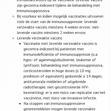
zijn gecontra-indiceerd tijdens de behandeling met
immunosuppressiva.
Bij voorkeur en indien mogelijk vaccinaties uitvoeren
vóór de start van de immunosuppressie: levende
verzwakte vaccins minstens 4 weken ervoor; niet-
levende vaccins minstens 2 weken ervoor.
Levende verzwakte vaccins
Vaccinatie met levende verzwakte vaccins is
gecontra-indiceerd bij patiënten met
immunodeficiëntie of immunosuppressie (o.a.
hypo- of agammaglobulinemie, leukemie of
lymfoom; behandeling met immunosuppressiva,
corticosteroïden in hoge doses (≥ 10 mg
prednison of equivalent) gedurende ≥ 14 dagen,
antitumorale middelen of uitgebreide
radiotherapie; niet-gecontroleerde HIV-
besmetting): er is een risico van replicatie van het
vaccinvirus, met risico van invasieve infectie.
Na stoppen van immunosuppressieve
geneesmiddelen mogen levende verzwakte