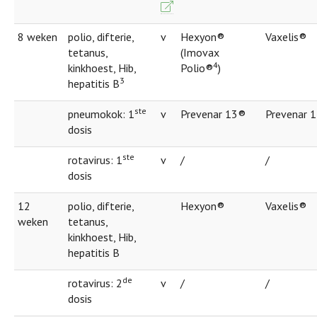
8 weken
polio, difterie,
v
Hexyon®
Vaxelis®
tetanus,
(Imovax
4
kinkhoest, Hib,
Polio®
)
3
hepatitis B
ste
pneumokok: 1
v
Prevenar 13®
Prevenar 
dosis
ste
rotavirus: 1
v
/
/
dosis
12
polio, difterie,
Hexyon®
Vaxelis®
weken
tetanus,
kinkhoest, Hib,
hepatitis B
de
rotavirus: 2
v
/
/
dosis