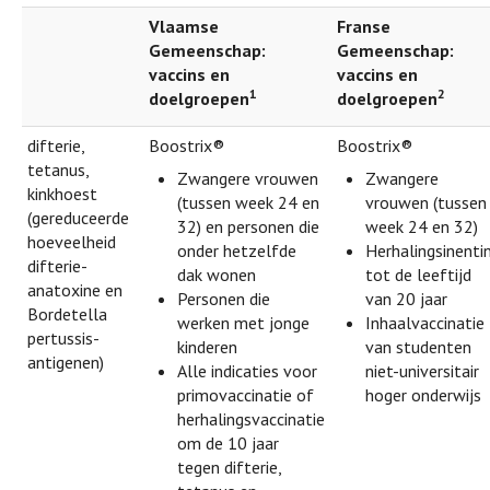
Vlaamse
Franse
Gemeenschap:
Gemeenschap:
vaccins en
vaccins en
1
2
doelgroepen
doelgroepen
difterie,
Boostrix®
Boostrix®
tetanus,
Zwangere vrouwen
Zwangere
kinkhoest
(tussen week 24 en
vrouwen (tussen
(gereduceerde
32) en personen die
week 24 en 32)
hoeveelheid
onder hetzelfde
Herhalingsinenti
difterie-
dak wonen
tot de leeftijd
anatoxine en
Personen die
van 20 jaar
Bordetella
werken met jonge
Inhaalvaccinatie
pertussis-
kinderen
van studenten
antigenen)
Alle indicaties voor
niet-universitair
primovaccinatie of
hoger onderwijs
herhalingsvaccinatie
om de 10 jaar
tegen difterie,