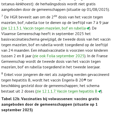
tetanus-kinkhoest): de herhalingsdosis wordt niet gratis
aangeboden door de gemeenschappen (situatie op 01/08/2025).
7
de
De HGR beveelt aan om de 2
dosis van het vaccin tegen
mazelen, bof, rubella toe te dienen op de leeftijd van 7 à 9 jaar
(
zie 12.1.3.1. Vaccin tegen mazelen, bof en rubella
). De
Vlaamse Gemeenschap heeft in september 2025 het
basisvaccinatieschema gewijzigd, de tweede dosis van het vaccin
tegen mazelen, bof en rubella wordt toegediend op de leeftijd
van 24 maanden. Een inhaalvaccinatie is voorzien voor kinderen
tussen 2 en 8 jaar (
zie ook Folia september 2025
). In de Franse
Gemeenschap wordt de tweede dosis van het vaccin tegen
mazelen, bof en rubella toegediend in het tweede leerjaar.
8
Enkel voor jongeren die niet als zuigeling werden gevaccineerd
tegen hepatitis B, wordt het vaccin Engerix-B 20® ter
beschikking gesteld door de gemeenschappen; het schema
bestaat uit 2 doses (
zie 12.1.1.7. Vaccin tegen hepatitis B
).
Tabel 12b.
Vaccinaties bij volwassenen: vaccins gratis
aangeboden door de gemeenschappen (situatie op 1
september 2025)