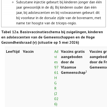
Subcutane injectie gebeurt bij kinderen jonger dan één
jaar gewoonlijk in de dij. Bij kinderen ouder dan één
jaar, bij adolescenten en bij volwassenen gebeurt dit
bij voorkeur in de dorsale zijde van de bovenarm, met
name ter hoogte van de triceps-regio.
Tabel 12a.
Basisvaccinatieschema bij zuigelingen, kinderen
en adolescenten van de Gemeenschappen en de Hoge
Gezondheidsraad (v) (situatie op 5 mei 2026)
Leeftijd
Vaccin
Ad
Vaccins gratis
Vaccins gr
vi
aangeboden
aangebod
es
door de
door de F
97
Vlaamse
Gemeens
1
61
Gemeenschap
H
G
R
(2
02
6)