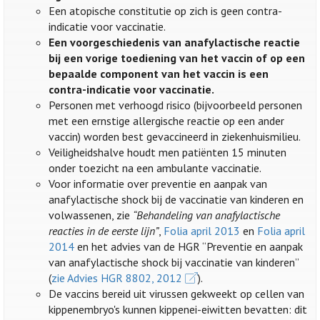
Een atopische constitutie op zich is geen contra-
indicatie voor vaccinatie.
Een voorgeschiedenis van anafylactische reactie
bij een vorige toediening van het vaccin of op een
bepaalde component van het vaccin is een
contra-indicatie voor vaccinatie.
Personen met verhoogd risico (bijvoorbeeld personen
met een ernstige allergische reactie op een ander
vaccin) worden best gevaccineerd in ziekenhuismilieu.
Veiligheidshalve houdt men patiënten 15 minuten
onder toezicht na een ambulante vaccinatie.
Voor informatie over preventie en aanpak van
anafylactische shock bij de vaccinatie van kinderen en
volwassenen, zie
“Behandeling van anafylactische
reacties in de eerste lijn”
,
Folia april 2013
en
Folia april
2014
en het advies van de HGR “Preventie en aanpak
van anafylactische shock bij vaccinatie van kinderen”
(
zie Advies HGR 8802, 2012
).
De vaccins bereid uit virussen gekweekt op cellen van
kippenembryo's kunnen kippenei-eiwitten bevatten: dit