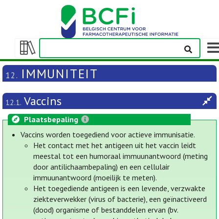
Wee
navi
Weergeven/verbergen
inhoudstafel
IMMUNITEIT
12.
Vaccins
12.1.
Plaatsbepaling
Vaccins worden toegediend voor actieve immunisatie.
Het contact met het antigeen uit het vaccin leidt
meestal tot een humoraal immuunantwoord (meting
door antilichaambepaling) en een cellulair
immuunantwoord (moeilijk te meten).
Het toegediende antigeen is een levende, verzwakte
ziekteverwekker (virus of bacterie), een geïnactiveerd
(dood) organisme of bestanddelen ervan (bv.