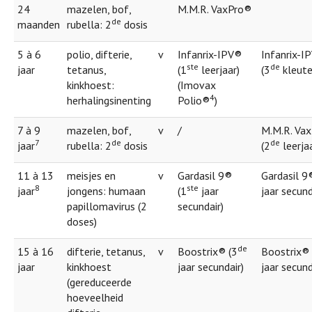
24
mazelen, bof,
M.M.R. VaxPro®
de
maanden
rubella: 2
dosis
5 à 6
polio, difterie,
v
Infanrix-IPV®
Infanrix-I
ste
de
jaar
tetanus,
(1
leerjaar)
(3
kleute
kinkhoest:
(Imovax
4
herhalingsinenting
Polio®
)
7 à 9
mazelen, bof,
v
/
M.M.R. Va
7
de
de
jaar
rubella: 2
dosis
(2
leerjaa
11 à 13
meisjes en
v
Gardasil 9®
Gardasil 9
8
ste
jaar
jongens: humaan
(1
jaar
jaar secund
papillomavirus (2
secundair)
doses)
de
15 à 16
difterie, tetanus,
v
Boostrix® (3
Boostrix® 
jaar
kinkhoest
jaar secundair)
jaar secund
(gereduceerde
hoeveelheid