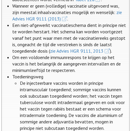
Wanneer er geen (volledige) vaccinatie uitgevoerd was,
zijn meestal inhaalvaccinaties mogelijk en wenselijk:
zie
Advies HGR 9111 (2013)
.
Een niet-afgewerkt vaccinatieschema dient in principe niet
te worden herstart. Het schema kan worden voortgezet
vanaf het punt waar men met de vaccinatiereeks gestopt
is, ongeacht de tijd die verstreken is sinds de laatst
toegediende dosis (
zie Advies HGR 9111, 2013
).
Om een voldoende immuunrespons te krijgen op het
vaccin is het belangrijk de aangegeven intervallen en de
minimumleeftijd te respecteren.
Toedieningsweg
De injecteerbare vaccins worden in principe
intramusculair toegediend; sommige vaccins kunnen
ook subcutaan toegediend worden; het vaccin tegen
tuberculose wordt intradermaal gegeven en ook voor
het vaccin tegen rabiës bestaat er een schema voor
intradermale toediening. De vaccins die aluminium of
sommige andere adjuvantia bevatten, mogen in
principe niet subcutaan toegediend worden.