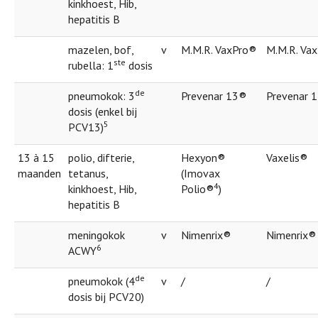
kinkhoest, Hib,
hepatitis B
mazelen, bof,
v
M.M.R. VaxPro®
M.M.R. Va
ste
rubella: 1
dosis
de
pneumokok: 3
Prevenar 13®
Prevenar 
dosis (enkel bij
5
PCV13)
13 à 15
polio, difterie,
Hexyon®
Vaxelis®
maanden
tetanus,
(Imovax
4
kinkhoest, Hib,
Polio®
)
hepatitis B
meningokok
v
Nimenrix®
Nimenrix®
6
ACWY
de
pneumokok (4
v
/
/
dosis bij PCV20)