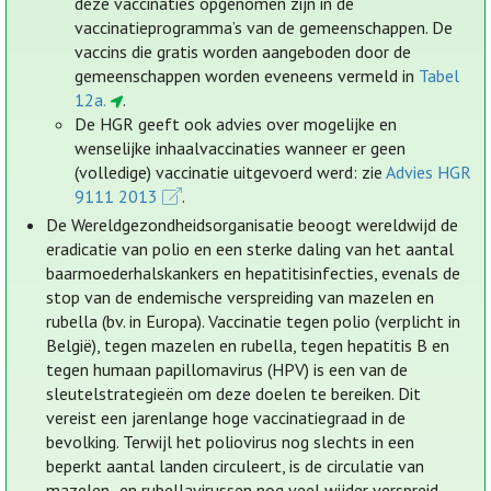
deze vaccinaties opgenomen zijn in de
vaccinatieprogramma’s van de gemeenschappen. De
vaccins die gratis worden aangeboden door de
gemeenschappen worden eveneens vermeld in
Tabel
12a.
.
De HGR geeft ook advies over mogelijke en
wenselijke inhaalvaccinaties wanneer er geen
(volledige) vaccinatie uitgevoerd werd: zie
Advies HGR
9111 2013
.
De Wereldgezondheidsorganisatie beoogt wereldwijd de
eradicatie van polio en een sterke daling van het aantal
baarmoederhalskankers en hepatitisinfecties, evenals de
stop van de endemische verspreiding van mazelen en
rubella (bv. in Europa). Vaccinatie tegen polio (verplicht in
België), tegen mazelen en rubella, tegen hepatitis B en
tegen humaan papillomavirus (HPV) is een van de
sleutelstrategieën om deze doelen te bereiken. Dit
vereist een jarenlange hoge vaccinatiegraad in de
bevolking. Terwijl het poliovirus nog slechts in een
beperkt aantal landen circuleert, is de circulatie van
mazelen- en rubellavirussen nog veel wijder verspreid.