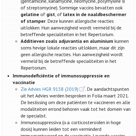
(gentamicine, kanamycine, neomycine, polymyxine B
of streptomycine). Sommige vaccins bevatten ook
gelatine
of
gist
, of
latex in de naaldbeschermer
of stamper
. Deze kunnen allergische reacties
uitlokken. Hun aanwezigheid wordt vermeld bij de
betreffende specialiteiten in het Repertorium.
Additieven zoals adjuvantia en aluminium
kunnen
soms hevige lokale reacties uitlokken, maar dit zijn
geen allergische reacties. Hun aanwezigheid wordt
vermeld bij de betreffende specialiteiten in het
Repertorium.
Immunodeficiëntie of immunosuppressie en
vaccinatie
Zie Advies HGR 9158 (2019)
. De aandachtspunten
uit het Advies werden besproken in Folia maart 2021.
De beslissing om deze patiënten te vaccineren en alle
modaliteiten errond behoren vaak tot het domein van
de specialist.
Immunosuppressiva (o.a. corticosteroïden in hoge
dosis) kunnen leiden tot een verminderd
immuunantwoord op de vaccinatie. Levende vaccins