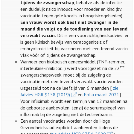
tijdens de zwangerschap
, behalve als de infectie
een duidelijk risico inhoudt voor moeder en kind (bv.
vaccinatie tegen gele koorts in hoogrisicogebieden).
Een vrouw wordt ook best niet zwanger in de
maand die volgt op de toediening van een levend
verzwakt vaccin.
Dit is een voorzichtigheidsadvies: er
is geen klinisch bewijs van teratogeniteit of
embryotoxiciteit bij vaccineren met een levend vaccin
vlak vóór of tijdens de zwangerschap.
Wanneer een biologisch geneesmiddel (TNF-remmer,
ste
interleukine-inhibitor…) werd voortgezet na de 22
zwangerschapsweek, moet bij de zuigeling de
vaccinatie met een levend verzwakt vaccin worden
uitgesteld tot na de leeftijd van 6 maanden [
zie
Advies HGR 9158 (2019)
en
Folia maart 2021
].
Voor infliximab wordt een termijn van 12 maanden na
de geboorte aanbevolen, tenzij de serumspiegel van
infliximab bij de zuigeling niet detecteerbaar is.
Een aantal vaccinaties worden door de Hoge
Gezondheidsraad expliciet aanbevolen tijdens de