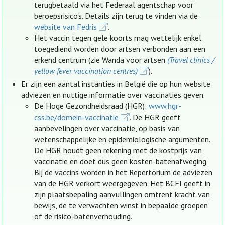
terugbetaald via het Federaal agentschap voor
beroepsrisico's. Details zijn terug te vinden via de
website van Fedris
.
Het vaccin tegen gele koorts mag wettelijk enkel
toegediend worden door artsen verbonden aan een
erkend centrum (zie Wanda voor artsen
(Travel clinics /
yellow fever vaccination centres)
).
Er zijn een aantal instanties in België die op hun website
adviezen en nuttige informatie over vaccinaties geven.
De Hoge Gezondheidsraad (HGR):
www.hgr-
css.be/domein-vaccinatie
. De HGR geeft
aanbevelingen over vaccinatie, op basis van
wetenschappelijke en epidemiologische argumenten.
De HGR houdt geen rekening met de kostprijs van
vaccinatie en doet dus geen kosten-batenafweging.
Bij de vaccins worden in het Repertorium de adviezen
van de HGR verkort weergegeven. Het BCFI geeft in
zijn plaatsbepaling aanvullingen omtrent kracht van
bewijs, de te verwachten winst in bepaalde groepen
of de risico-batenverhouding.