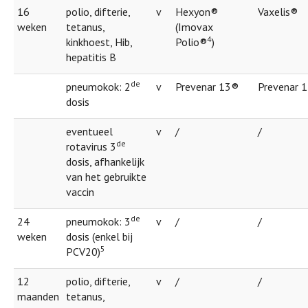
16
polio, difterie,
v
Hexyon®
Vaxelis®
weken
tetanus,
(Imovax
4
kinkhoest, Hib,
Polio®
)
hepatitis B
de
pneumokok: 2
v
Prevenar 13®
Prevenar 
dosis
eventueel
v
/
/
de
rotavirus 3
dosis, afhankelijk
van het gebruikte
vaccin
de
24
pneumokok: 3
v
/
/
weken
dosis (enkel bij
5
PCV20)
12
polio, difterie,
v
/
/
maanden
tetanus,