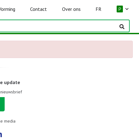
Vorming
Contact
Over ons
FR
P
le update
e nieuwsbrief
le media