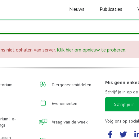
Nieuws
Publicaties
ns niet ophalen van server.
Klik hier om opnieuw te proberen.
Mis geen enke
torium
Diergeneesmiddelen
Schrijf je in op d
Evenementen
Schrijf je in
rium | e-
Volg ons op socia
Vraag van de week
ings
larium