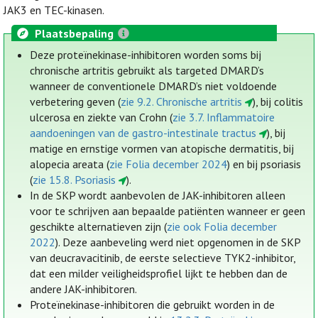
JAK3 en TEC-kinasen.
Plaatsbepaling
Deze proteïnekinase-inhibitoren worden soms bij
chronische artritis gebruikt als targeted DMARD’s
wanneer de conventionele DMARD’s niet voldoende
verbetering geven (
zie 9.2. Chronische artritis
), bij colitis
ulcerosa en ziekte van Crohn (
zie 3.7. Inflammatoire
aandoeningen van de gastro-intestinale tractus
), bij
matige en ernstige vormen van atopische dermatitis, bij
alopecia areata (
zie Folia december 2024
) en bij psoriasis
(
zie 15.8. Psoriasis
).
In de SKP wordt aanbevolen de JAK-inhibitoren alleen
voor te schrijven aan bepaalde patiënten wanneer er geen
geschikte alternatieven zijn (
zie ook Folia december
2022
). Deze aanbeveling werd niet opgenomen in de SKP
van deucravacitinib, de eerste selectieve TYK2-inhibitor,
dat een milder veiligheidsprofiel lijkt te hebben dan de
andere JAK-inhibitoren.
Proteïnekinase-inhibitoren die gebruikt worden in de