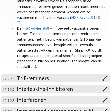
minstens 2 weken ervoor. Na stoppen van de
immuunsuppressieve geneesmiddelen moet meerdere
weken tot maanden gewacht worden om te
vaccineren met levende vaccins (
HGR Advies 9158
).
De
HGR Advies 9684
beveelt vaccinatie tegen
Herpes Zoster aan bij immuungecompromitteerde
patiënten, met inbegrip van patiënten ≥ 16 jaar die
immunosuppressieve therapie volgen, evenals
patiënten die JAK-remmers nemen. Shingrix® wordt
terugbetaald bij een aantal specifieke risicogroepen
(categorie b, klik op het symbool ter hoogte van de
specialiteit).
TNF-remmers
12.3.2.1.
Interleukine-inhibitoren
12.3.2.2.
Interferonen
12.3.2.3.
Immunomodulatoren gebruikt bij