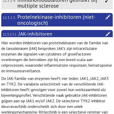
12.3.2.4.
multiple sclerose
Proteïnekinase-inhibitoren (niet-
12.3.2.5.
oncologisch)
JAK-inhibitoren
12.3.2.5.1.
Hier worden inhibitoren van proteïnekinasen van de familie van
de Januskinasen (JAK) besproken. JAK's zijn intracellulaire
enzymen die signalen van cytokines of groeifactoren
overbrengen die betrokken zijn bij een breed scala aan
celprocessen, waaronder inflammatoire responsen, hematopoëse
en immuunsurveillance.
De JAK-familie van enzymen heeft vier leden: JAK1, JAK2, JAK3
en TYK2. De variabele selectiviteit van de verschillende JAK-
inhibitoren heeft gevolgen voor zowel hun werkzaamheid als
bijwerkingsprofiel. Verschillende vaak gebruikte JAK-inhibitoren
grijpen aan op JAK1 en/of JAK2. De selectieve TYK2-inhibitor
deucravacitinib onderscheidt zich door een uniek
werkingsmechanisme. Ritlecitinib is een selectieve remmer van