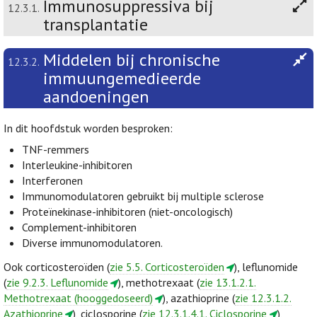
Immunosuppressiva bij
12.3.1.
transplantatie
Middelen bij chronische
12.3.2.
immuungemedieerde
aandoeningen
In dit hoofdstuk worden besproken:
TNF-remmers
Interleukine-inhibitoren
Interferonen
Immunomodulatoren gebruikt bij multiple sclerose
Proteïnekinase-inhibitoren (niet-oncologisch)
Complement-inhibitoren
Diverse immunomodulatoren.
Ook corticosteroïden (
zie 5.5. Corticosteroïden
), leflunomide
(
zie 9.2.3. Leflunomide
), methotrexaat (
zie 13.1.2.1.
Methotrexaat (hooggedoseerd)
), azathioprine (
zie 12.3.1.2.
Azathioprine
), ciclosporine (
zie 12.3.1.4.1. Ciclosporine
),