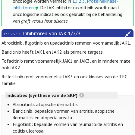
oncologie worden vermeld in
13.2.3. Proteïnekinase-
inhibitoren
. De JAK-inhibitor ruxolitinib wordt naast
oncologische indicaties ook gebruikt bij de behandeling
van
graft versus host disease
.
Inhibitoren van JAK 1/2/3
12.3.2.5.1.1.
Abrocitinib, filgotinib en upadacitinib remmen voornamelijk JAK1.
Baricitinib heeft JAK1 en JAK2 als primaire targets.
Tofacitinib remt voornamelijk JAK1 en JAK3, en in mindere mate
ook JAK2.
Ritlecitinib remt voornamelijk JAK3 en ook kinases van de TEC-
familie.
Indicaties (synthese van de SKP)
Abrocitinib: atopische dermatitis.
Baricitinib: bepaalde vormen van artritis, atopische
dermatitis en alopecia areata.
Filgotinib: bepaalde vormen van reumatoïde artritis en
colitis ulcerosa.