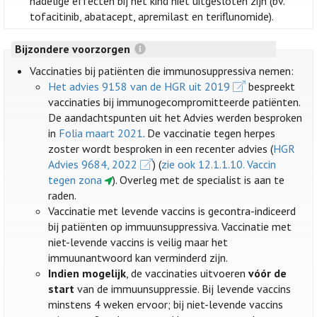
nadelige effecten bij het kind niet uitgesloten zijn (bv.
tofacitinib, abatacept, apremilast en teriflunomide).
Bijzondere voorzorgen
Vaccinaties bij patiënten die immunosuppressiva nemen:
Het advies 9158 van de HGR uit 2019
bespreekt
vaccinaties bij immunogecompromitteerde patiënten.
De aandachtspunten uit het Advies werden besproken
in
Folia maart 2021
. De vaccinatie tegen herpes
zoster wordt besproken in een recenter advies (
HGR
Advies 9684, 2022
) (
zie ook 12.1.1.10. Vaccin
tegen zona
). Overleg met de specialist is aan te
raden.
Vaccinatie met levende vaccins is gecontra-indiceerd
bij patiënten op immuunsuppressiva. Vaccinatie met
niet-levende vaccins is veilig maar het
immuunantwoord kan verminderd zijn.
Indien mogelijk
, de vaccinaties uitvoeren
vóór de
start
van de immuunsuppressie. Bij levende vaccins
minstens 4 weken ervoor; bij niet-levende vaccins