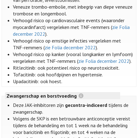
van perforatie, leverstoornissen.
Veneuze trombo-embolie, met inbegrip van diepe veneuze
trombose en longembool.
Verhoogd risico op cardiovasculaire events (waaronder
myocardinfarct) vergeleken met TNF-remmers (
zie Folia
december 2022
).
Verhoogd risico op ernstige infecties vergeleken met
TNF-remmers (
zie Folia december 2022
).
Verhoogd risico op kanker (vooral longkanker en lymfoom)
vergeleken met TNF-remmers (
zie Folia december 2022
).
Ritlecitinib: ook potentieel risico op neurotoxiciteit.
Tofacitinib: ook hoofdpijnen en hypertensie.
Upadacitinib: ook hoest.
Zwangerschap en borstvoeding
Deze JAK-inhibitoren zijn
gecontra-indiceerd
tijdens de
zwangerschap.
Volgens de SKP is een betrouwbare anticonceptie vereist
tijdens de behandeling en tot 1 week na de behandeling
voor baricitinib en filgotinib; en tot 4 weken na de