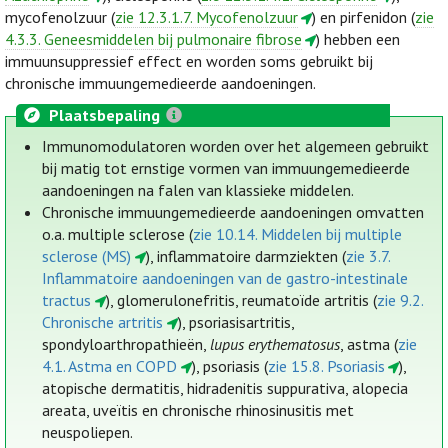
mycofenolzuur (
zie 12.3.1.7. Mycofenolzuur
) en pirfenidon (
zie
4.3.3. Geneesmiddelen bij pulmonaire fibrose
) hebben een
immuunsuppressief effect en worden soms gebruikt bij
chronische immuungemedieerde aandoeningen.
Plaatsbepaling
Immunomodulatoren worden over het algemeen gebruikt
bij matig tot ernstige vormen van immuungemedieerde
aandoeningen na falen van klassieke middelen.
Chronische immuungemedieerde aandoeningen omvatten
o.a. multiple sclerose (
zie 10.14. Middelen bij multiple
sclerose (MS)
), inflammatoire darmziekten (
zie 3.7.
Inflammatoire aandoeningen van de gastro-intestinale
tractus
), glomerulonefritis, reumatoïde artritis (
zie 9.2.
Chronische artritis
), psoriasisartritis,
spondyloarthropathieën,
lupus erythematosus
, astma (
zie
4.1. Astma en COPD
), psoriasis (
zie 15.8. Psoriasis
),
atopische dermatitis, hidradenitis suppurativa, alopecia
areata, uveïtis en chronische rhinosinusitis met
neuspoliepen.