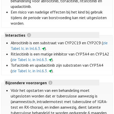
behandeling voor abrocitinib, tofacitinib, ritlecitinib en
upadacitinib.
Een risico van nadelige effecten bij het kind bij gebruik
tijdens de periode van borstvoeding kan niet uitgesloten
worden.
Interacties
Abrocitinib is een substraat van CYP2C19 en CYP2C9 (
zie
Tabel Ic. in Inl.6.3.
).
Ritlecitinib is een matige inhibitor van CYP3A4 en CYP1A2
(
zie Tabel Ic. in Inl.6.3.
).
Tofacitinib en upadacitinib zijn substraten van CYP3A4
(
zie Tabel Ic. in Inl.6.3.
).
Bijzondere voorzorgen
Vóór het opstarten van een behandeling moet
uitgesloten worden dat er tuberculose aanwezig is
(anamnestisch, intradermotest met tuberculine of IGRA-
test en RX-thorax), en indien aanwezig, dient latente
tuberculose behandeld te worden gedurende 6 maanden.