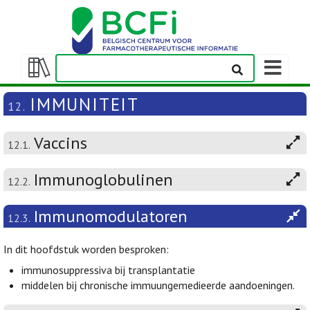
Weergeven
navigatieba
Weergeven/verbergen
inhoudstafel
IMMUNITEIT
12.
Vaccins
12.1.
Immunoglobulinen
12.2.
Immunomodulatoren
12.3.
In dit hoofdstuk worden besproken:
immunosuppressiva bij transplantatie
middelen bij chronische immuungemedieerde aandoeningen.