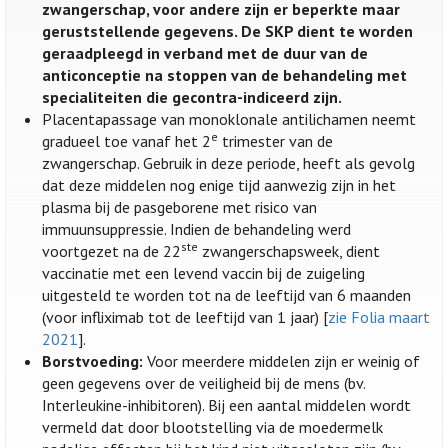
zwangerschap, voor andere zijn er beperkte maar
geruststellende gegevens. De SKP dient te worden
geraadpleegd in verband met de duur van de
anticonceptie na stoppen van de behandeling met
specialiteiten die gecontra-indiceerd zijn.
Placentapassage van monoklonale antilichamen neemt
e
gradueel toe vanaf het 2
trimester van de
zwangerschap. Gebruik in deze periode, heeft als gevolg
dat deze middelen nog enige tijd aanwezig zijn in het
plasma bij de pasgeborene met risico van
immuunsuppressie. Indien de behandeling werd
ste
voortgezet na de 22
zwangerschapsweek, dient
vaccinatie met een levend vaccin bij de zuigeling
uitgesteld te worden tot na de leeftijd van 6 maanden
(voor infliximab tot de leeftijd van 1 jaar) [
zie Folia maart
2021
].
Borstvoeding:
Voor meerdere middelen zijn er weinig of
geen gegevens over de veiligheid bij de mens (bv.
Interleukine-inhibitoren). Bij een aantal middelen wordt
vermeld dat door blootstelling via de moedermelk