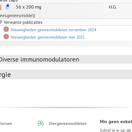
56 x
200
mg
H.G.
eesgeneesmiddel)
Verwante publicaties
Nieuwigheden geneesmiddelen november 2024
Nieuwigheden geneesmiddelen mei 2025
Diverse immunomodulatoren
rgie
Mis geen enke
torium
Diergeneesmiddelen
Schrijf je in op d