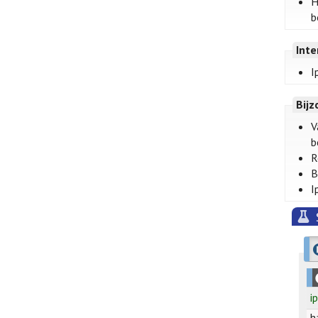
H
b
Inte
I
Bij
V
b
R
B
I
i
h