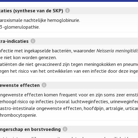
caties (synthese van de SKP)
aroxismale nachtelijke hemoglobinurie.
3-glomerulopathie.
ra-indicaties
nfectie met ingekapselde bacteriën, waaronder
Neisseria meningitid
ie niet kon worden genezen.
atiënten die niet gevaccineerd zijn tegen meningokokken en pneumo
egen het risico van het ontwikkelen van een infectie door deze ing
ewenste effecten
ngewenste effecten komen frequent voor en zijn soms zeer ernsti
erhoogd risico op infecties (vooral luchtweginfecties, urineweginfec
astro-intestinale ongewenste effecten, hoofdpijn, artralgie, urticar
hrombocytopenie.
ngerschap en borstvoeding