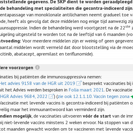
uststellende gegevens. De SKP dient te worden geraadpleegd 
de behandeling met specialiteiten die gecontra-indiceerd zijn
entapassage van monoklonale antilichamen neemt gradueel toe v
ode, heeft als gevolg dat deze middelen nog enige tijd aanwezig zij
ste
unsuppressie. Indien de behandeling werd voortgezet na de 22
z
uigeling uitgesteld te worden tot na de leeftijd van 6 maanden (voor
stvoeding:
Voor meerdere middelen zijn er weinig of geen gegevens ov
aantal middelen wordt vermeld dat door blootstelling via de moeder
citinib, abatacept, apremilast en teriflunomide).
dere voorzorgen
inaties bij patiënten die immunosuppressiva nemen:
Het advies 9158 van de HGR uit 2019
bespreekt vaccinaties b
uit het Advies werden besproken in
Folia maart 2021
. De vaccinati
(
HGR Advies 9684, 2022
) (
zie ook 12.1.1.10. Vaccin tegen zona
Vaccinatie met levende vaccins is gecontra-indiceerd bij patiënten 
veilig maar het immuunantwoord kan verminderd zijn.
Indien mogelijk
, de vaccinaties uitvoeren
vóór de start
van de imm
bij niet-levende vaccins minstens 2 weken ervoor. Na stoppen v
tot maanden gewacht worden om te vaccineren met levende vaccin