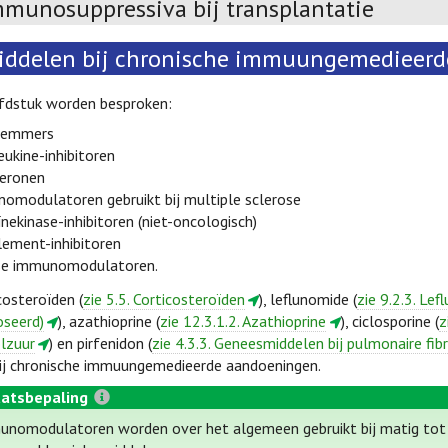
mmunosuppressiva bij transplantatie
iddelen bij chronische immuungemedieer
ofdstuk worden besproken:
remmers
eukine-inhibitoren
feronen
omodulatoren gebruikt bij multiple sclerose
nekinase-inhibitoren (niet-oncologisch)
ement-inhibitoren
se immunomodulatoren.
costeroïden (
zie 5.5. Corticosteroïden
), leflunomide (
zie 9.2.3. Le
seerd)
), azathioprine (
zie 12.3.1.2. Azathioprine
), ciclosporine (
z
lzuur
) en pirfenidon (
zie 4.3.3. Geneesmiddelen bij pulmonaire fib
bij chronische immuungemedieerde aandoeningen.
atsbepaling
nomodulatoren worden over het algemeen gebruikt bij matig to