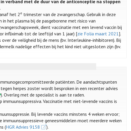
in verband met de duur van de anticonceptie na stoppen
.
e
anaf het 2
trimester van de zwangerschap. Gebruik in deze
n in het plasma bij de pasgeborene met risico van
wangerschapsweek, dient vaccinatie met een levend vaccin bij
 infliximab tot de leeftijd van 1 jaar) [
zie Folia maart 2021
].
er de veiligheid bij de mens (bv. Interleukine-inhibitoren). Bij
melk nadelige effecten bij het kind niet uitgesloten zijn (bv.
ij immunogecompromitteerde patiënten. De aandachtspunten
e tegen herpes zoster wordt besproken in een recenter advies
). Overleg met de specialist is aan te raden.
op immuunsuppressiva. Vaccinatie met niet-levende vaccins is
uunsuppressie. Bij levende vaccins minstens 4 weken ervoor;
an de immuunsuppressieve geneesmiddelen moet meerdere weken
s (
HGR Advies 9158
).