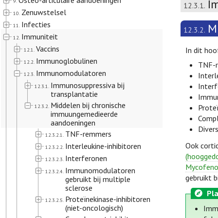
Osteo-articulaire aandoeningen
I
9.
12.3.1.
Zenuwstelsel
10.
Infecties
M
11.
12.3.2.
Immuniteit
12.
Vaccins
In dit ho
12.1.
Immunoglobulinen
12.2.
TNF-
Immunomodulatoren
12.3.
Interl
Immunosuppressiva bij
Inter
12.3.1.
transplantatie
Immun
Middelen bij chronische
12.3.2.
Proteï
immuungemedieerde
Compl
aandoeningen
Diver
TNF-remmers
12.3.2.1.
Ook corti
Interleukine-inhibitoren
12.3.2.2.
(hooggedo
Interferonen
12.3.2.3.
Mycofeno
Immunomodulatoren
12.3.2.4.
gebruikt 
gebruikt bij multiple
sclerose
Pla
Proteïnekinase-inhibitoren
12.3.2.5.
(niet-oncologisch)
Immu