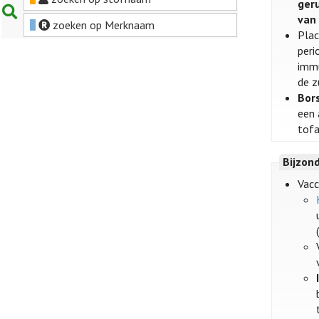
ger
van 
zoeken op Merknaam
Plac
peri
immu
de z
Bor
een 
tofa
Bijzon
Vacc