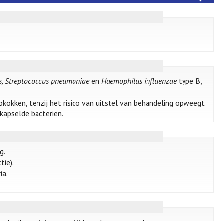
is, Streptococcus pneumoniae
en
Haemophilus influenzae
type B,
kokken, tenzij het risico van uitstel van behandeling opweegt
ekapselde bacteriën.
g.
tie).
ia.