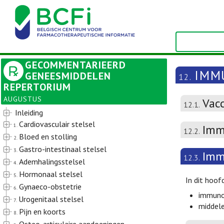
GECOMMENTARIEERD
IMM
GENEESMIDDELEN
12.
REPERTORIUM
AUGUSTUS
Vac
12.1.
Inleiding
Cardiovasculair stelsel
1.
Imm
12.2.
Bloed en stolling
2.
Gastro-intestinaal stelsel
3.
Imm
12.3.
Ademhalingsstelsel
4.
Hormonaal stelsel
5.
In dit hoo
Gynaeco-obstetrie
6.
immunos
Urogenitaal stelsel
7.
middele
Pijn en koorts
8.