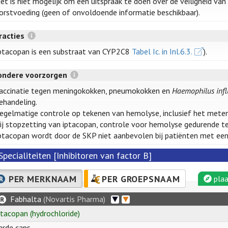
et is niet mogelijk om een uitspraak te doen over de veiligheid va
orstvoeding (geen of onvoldoende informatie beschikbaar).
racties
ptacopan is een substraat van CYP2C8
Tabel Ic. in Inl.6.3.
).
zondere voorzorgen
accinatie tegen meningokokken, pneumokokken en
Haemophilus inf
ehandeling.
egelmatige controle op tekenen van hemolyse, inclusief het met
ij stopzetting van iptacopan, controle voor hemolyse gedurende te
ptacopan wordt door de SKP niet aanbevolen bij patiënten met een 
Specialiteiten [Inhibitoren van factor B]
PER MERKNAAM
PER GROEPSNAAM
plaa
Fabhalta
(Novartis Pharma)
ptacopan
(hydrochloride)
arde caps.