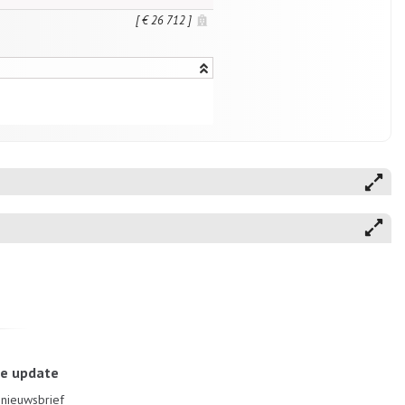
[ € 26 712 ]
le update
e nieuwsbrief