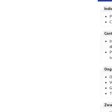
Indi
P
C
Cont
I
d
P
t
Ong
O
V
G
T
Zwa