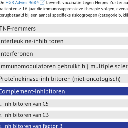
De
HGR Advies 9684
beveelt vaccinatie tegen Herpes Zoster a
patiënten ≥ 16 jaar die immunosuppressieve therapie volgen, even
terugbetaald bij een aantal specifieke risicogroepen (categorie b, kl
TNF-remmers
Interleukine-inhibitoren
Interferonen
Immunomodulatoren gebruikt bij multiple scle
Proteïnekinase-inhibitoren (niet-oncologisch)
Complement-inhibitoren
Inhibitoren van C5
1.
Inhibitoren van C3
2.
Inhibitoren van factor B
3.