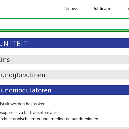
Nieuws
Publicaties
UNITEIT
cins
unoglobulinen
unomodulatoren
fdstuk worden besproken:
uppressiva bij transplantatie
n bij chronische immuungemedieerde aandoeningen.