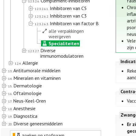
Complement-inhibitoren
fale
12.3.2.6.
Chro
Inhibitoren van C5
12.3.2.6.1.
infl
Inhibitoren van C3
12.3.2.6.2.
artri
Inhibitoren van factor B
12.3.2.6.3.
psori
alle verpakkingen
neus
weergeven
Vele
Specialiteiten
zijn
Diverse
12.3.2.7.
immunomodulatoren
Indica
Allergie
12.4.
Antitumorale middelen
Reke
13.
aand
Mineralen en vitaminen
14.
Dermatologie
15.
Contra
Oftalmologie
16.
Neus-Keel-Oren
Vacc
17.
Anesthesie
18.
Zwange
Diagnostica
19.
Diverse geneesmiddelen
Er 
20.
gec
zoeken op stofnaam