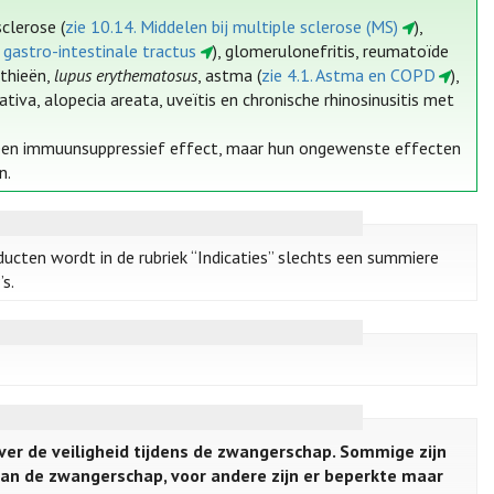
clerose (
zie 10.14. Middelen bij multiple sclerose (MS)
),
 gastro-intestinale tractus
), glomerulonefritis, reumatoïde
athieën,
lupus erythematosus
, astma (
zie 4.1. Astma en COPD
),
rativa, alopecia areata, uveïtis en chronische rhinosinusitis met
een immuunsuppressief effect, maar hun ongewenste effecten
n.
ducten wordt in de rubriek “Indicaties” slechts een summiere
s.
ver de veiligheid tijdens de zwangerschap. Sommige zijn
van de zwangerschap, voor andere zijn er beperkte maar