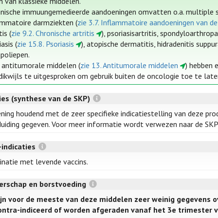
n van klassieke middelen.
nische immuungemedieerde aandoeningen omvatten o.a. multiple s
ammatoire darmziekten (
zie 3.7. Inflammatoire aandoeningen van de
tis (
zie 9.2. Chronische artritis
), psoriasisartritis, spondyloarthrop
asis (
zie 15.8. Psoriasis
), atopische dermatitis, hidradenitis suppu
poliepen.
 antitumorale middelen (
zie 13. Antitumorale middelen
) hebben 
 dikwijls te uitgesproken om gebruik buiten de oncologie toe te late
ties (synthese van de SKP)
ning houdend met de zeer specifieke indicatiestelling van deze pro
uiding gegeven. Voor meer informatie wordt verwezen naar de SKP’
-indicaties
inatie met levende vaccins.
rschap en borstvoeding
zijn voor de meeste van deze middelen zeer weinig gegevens o
ontra-indiceerd of worden afgeraden vanaf het 3e trimester 