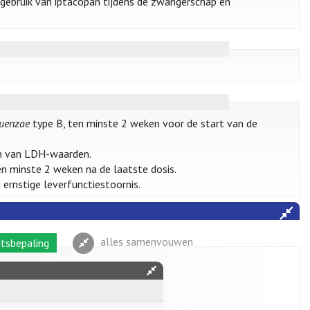
n gebruik van iptacopan tijdens de zwangerschap en
luenzae
type B, ten minste 2 weken voor de start van de
en van LDH-waarden.
n minste 2 weken na de laatste dosis.
ernstige leverfunctiestoornis.
alles samenvouwen
tsbepaling