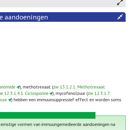
de aandoeningen
flunomide
), methotrexaat (
zie 13.1.2.1. Methotrexaat
ie 12.3.1.4.1. Ciclosporine
), mycofenolzuur (
zie 12.3.1.7.
rose
) hebben een immuunsuppressief effect en worden soms
t ernstige vormen van immuungemedieerde aandoeningen na