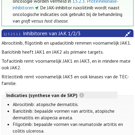
oncologie worden vermeld in
13.2.3. Proteïnekinase-
inhibitoren
. De JAK-inhibitor ruxolitinib wordt naast
oncologische indicaties ook gebruikt bij de behandeling
van
graft versus host disease
.
Inhibitoren van JAK 1/2/3
12.3.2.5.1.1.
Abrocitinib, filgotinib en upadacitinib remmen voornamelijk JAK1.
Baricitinib heeft JAK1 en JAK2 als primaire targets.
Tofacitinib remt voornamelijk JAK1 en JAK3, en in mindere mate
ook JAK2.
Ritlecitinib remt voornamelijk JAK3 en ook kinases van de TEC-
familie.
Indicaties (synthese van de SKP)
Abrocitinib: atopische dermatitis.
Baricitinib: bepaalde vormen van artritis, atopische
dermatitis en alopecia areata.
Filgotinib: bepaalde vormen van reumatoïde artritis en
colitis ulcerosa.