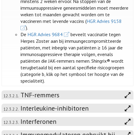
minstens 2 weken ervoor. Na stoppen van de
immuunsuppressieve geneesmiddelen moet meerdere
weken tot maanden gewacht worden om te
vaccineren met levende vaccins (
HGR Advies 9158
).
De
HGR Advies 9684
beveelt vaccinatie tegen
Herpes Zoster aan bij immuungecompromitteerde
patiënten, met inbegrip van patiënten ≥ 16 jaar die
immunosuppressieve therapie volgen, evenals
patiënten die JAK-remmers nemen. Shingrix® wordt
terugbetaald bij een aantal specifieke risicogroepen
(categorie b, klik op het symbool ter hoogte van de
specialiteit).
TNF-remmers
12.3.2.1.
Interleukine-inhibitoren
12.3.2.2.
Interferonen
12.3.2.3.
Immunomodulatoren gebruikt bij