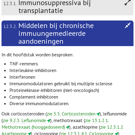
Immunosuppressiva bij
12.3.1.
transplantatie
Middelen bij chronische
12.3.2.
immuungemedieerde
aandoeningen
In dit hoofdstuk worden besproken:
TNF-remmers
Interleukine-inhibitoren
Interferonen
Immunomodulatoren gebruikt bij multiple sclerose
Proteïnekinase-inhibitoren (niet-oncologisch)
Complement-inhibitoren
Diverse immunomodulatoren.
Ook corticosteroïden (
zie 5.5. Corticosteroïden
), leflunomide
(
zie 9.2.3. Leflunomide
), methotrexaat (
zie 13.1.2.1.
Methotrexaat (hooggedoseerd)
), azathioprine (
zie 12.3.1.2.
Azathioprine
), ciclosporine (
zie 12.3.1.4.1. Ciclosporine
),