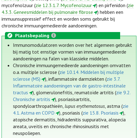
mycofenolzuur (
zie 12.3.1.7. Mycofenolzuur
) en pirfenidon (
zie
4.3.3. Geneesmiddelen bij pulmonaire fibrose
) hebben een
immuunsuppressief effect en worden soms gebruikt bij
chronische immuungemedieerde aandoeningen.
Plaatsbepaling
Immunomodulatoren worden over het algemeen gebruikt
bij matig tot ernstige vormen van immuungemedieerde
aandoeningen na falen van klassieke middelen.
Chronische immuungemedieerde aandoeningen omvatten
o.a. multiple sclerose (
zie 10.14. Middelen bij multiple
sclerose (MS)
), inflammatoire darmziekten (
zie 3.7.
Inflammatoire aandoeningen van de gastro-intestinale
tractus
), glomerulonefritis, reumatoïde artritis (
zie 9.2.
Chronische artritis
), psoriasisartritis,
spondyloarthropathieën,
lupus erythematosus
, astma (
zie
4.1. Astma en COPD
), psoriasis (
zie 15.8. Psoriasis
),
atopische dermatitis, hidradenitis suppurativa, alopecia
areata, uveïtis en chronische rhinosinusitis met
neuspoliepen.