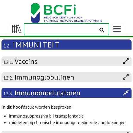
Weergeven
navigatieba
Weergeven/verbergen
inhoudstafel
IMMUNITEIT
12.
Vaccins
12.1.
Immunoglobulinen
12.2.
Immunomodulatoren
12.3.
In dit hoofdstuk worden besproken:
immunosuppressiva bij transplantatie
middelen bij chronische immuungemedieerde aandoeningen.