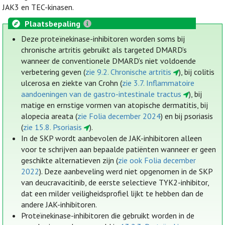
JAK3 en TEC-kinasen.
Plaatsbepaling
Deze proteïnekinase-inhibitoren worden soms bij
chronische artritis gebruikt als targeted DMARD’s
wanneer de conventionele DMARD’s niet voldoende
verbetering geven (
zie 9.2. Chronische artritis
), bij colitis
ulcerosa en ziekte van Crohn (
zie 3.7. Inflammatoire
aandoeningen van de gastro-intestinale tractus
), bij
matige en ernstige vormen van atopische dermatitis, bij
alopecia areata (
zie Folia december 2024
) en bij psoriasis
(
zie 15.8. Psoriasis
).
In de SKP wordt aanbevolen de JAK-inhibitoren alleen
voor te schrijven aan bepaalde patiënten wanneer er geen
geschikte alternatieven zijn (
zie ook Folia december
2022
). Deze aanbeveling werd niet opgenomen in de SKP
van deucravacitinib, de eerste selectieve TYK2-inhibitor,
dat een milder veiligheidsprofiel lijkt te hebben dan de
andere JAK-inhibitoren.
Proteïnekinase-inhibitoren die gebruikt worden in de