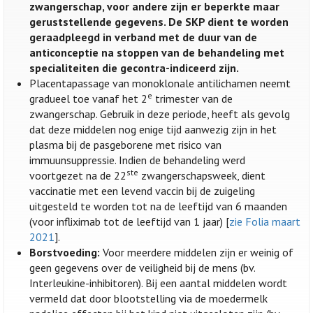
zwangerschap, voor andere zijn er beperkte maar
geruststellende gegevens. De SKP dient te worden
geraadpleegd in verband met de duur van de
anticonceptie na stoppen van de behandeling met
specialiteiten die gecontra-indiceerd zijn.
Placentapassage van monoklonale antilichamen neemt
e
gradueel toe vanaf het 2
trimester van de
zwangerschap. Gebruik in deze periode, heeft als gevolg
dat deze middelen nog enige tijd aanwezig zijn in het
plasma bij de pasgeborene met risico van
immuunsuppressie. Indien de behandeling werd
ste
voortgezet na de 22
zwangerschapsweek, dient
vaccinatie met een levend vaccin bij de zuigeling
uitgesteld te worden tot na de leeftijd van 6 maanden
(voor infliximab tot de leeftijd van 1 jaar) [
zie Folia maart
2021
].
Borstvoeding:
Voor meerdere middelen zijn er weinig of
geen gegevens over de veiligheid bij de mens (bv.
Interleukine-inhibitoren). Bij een aantal middelen wordt
vermeld dat door blootstelling via de moedermelk