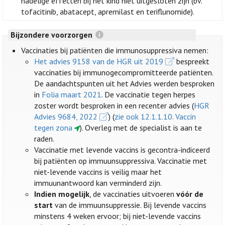
nadelige effecten bij het kind niet uitgesloten zijn (bv.
tofacitinib, abatacept, apremilast en teriflunomide).
Bijzondere voorzorgen
Vaccinaties bij patiënten die immunosuppressiva nemen:
Het advies 9158 van de HGR uit 2019
bespreekt
vaccinaties bij immunogecompromitteerde patiënten.
De aandachtspunten uit het Advies werden besproken
in
Folia maart 2021
. De vaccinatie tegen herpes
zoster wordt besproken in een recenter advies (
HGR
Advies 9684, 2022
) (
zie ook 12.1.1.10. Vaccin
tegen zona
). Overleg met de specialist is aan te
raden.
Vaccinatie met levende vaccins is gecontra-indiceerd
bij patiënten op immuunsuppressiva. Vaccinatie met
niet-levende vaccins is veilig maar het
immuunantwoord kan verminderd zijn.
Indien mogelijk
, de vaccinaties uitvoeren
vóór de
start
van de immuunsuppressie. Bij levende vaccins
minstens 4 weken ervoor; bij niet-levende vaccins