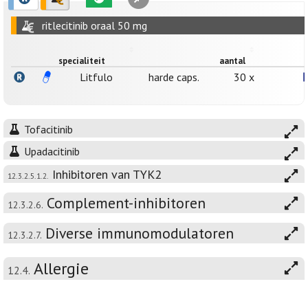
ritlecitinib oraal 50 mg
specialiteit
aantal
Litfulo
harde caps.
30 x
Tofacitinib
Upadacitinib
Inhibitoren van TYK2
12.3.2.5.1.2.
Complement-inhibitoren
12.3.2.6.
Diverse immunomodulatoren
12.3.2.7.
Allergie
12.4.