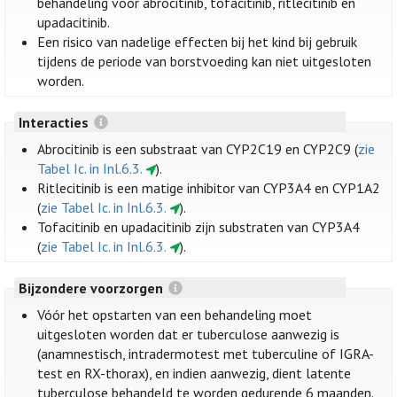
behandeling voor abrocitinib, tofacitinib, ritlecitinib en
upadacitinib.
Een risico van nadelige effecten bij het kind bij gebruik
tijdens de periode van borstvoeding kan niet uitgesloten
worden.
Interacties
Abrocitinib is een substraat van CYP2C19 en CYP2C9 (
zie
Tabel Ic. in Inl.6.3.
).
Ritlecitinib is een matige inhibitor van CYP3A4 en CYP1A2
(
zie Tabel Ic. in Inl.6.3.
).
Tofacitinib en upadacitinib zijn substraten van CYP3A4
(
zie Tabel Ic. in Inl.6.3.
).
Bijzondere voorzorgen
Vóór het opstarten van een behandeling moet
uitgesloten worden dat er tuberculose aanwezig is
(anamnestisch, intradermotest met tuberculine of IGRA-
test en RX-thorax), en indien aanwezig, dient latente
tuberculose behandeld te worden gedurende 6 maanden.