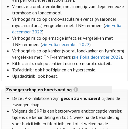
van perforatie, leverstoornissen.
Veneuze trombo-embolie, met inbegrip van diepe veneuze
trombose en longembool.
Verhoogd risico op cardiovasculaire events (waaronder
myocardinfarct) vergeleken met TNF-remmers (
zie Folia
december 2022
).
Verhoogd risico op ernstige infecties vergeleken met
TNF-remmers (
zie Folia december 2022
).
Verhoogd risico op kanker (vooral longkanker en lymfoom)
vergeleken met TNF-remmers (
zie Folia december 2022
).
Ritlecitinib: ook potentieel risico op neurotoxiciteit.
Tofacitinib: ook hoofdpijnen en hypertensie.
Upadacitinib: ook hoest.
Zwangerschap en borstvoeding
Deze JAK-inhibitoren zijn
gecontra-indiceerd
tijdens de
zwangerschap.
Volgens de SKP is een betrouwbare anticonceptie vereist
tijdens de behandeling en tot 1 week na de behandeling
voor baricitinib en filgotinib; en tot 4 weken na de