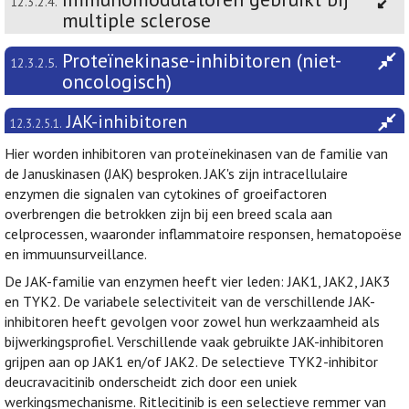
12.3.2.4.
multiple sclerose
Proteïnekinase-inhibitoren (niet-
12.3.2.5.
oncologisch)
JAK-inhibitoren
12.3.2.5.1.
Hier worden inhibitoren van proteïnekinasen van de familie van
de Januskinasen (JAK) besproken. JAK's zijn intracellulaire
enzymen die signalen van cytokines of groeifactoren
overbrengen die betrokken zijn bij een breed scala aan
celprocessen, waaronder inflammatoire responsen, hematopoëse
en immuunsurveillance.
De JAK-familie van enzymen heeft vier leden: JAK1, JAK2, JAK3
en TYK2. De variabele selectiviteit van de verschillende JAK-
inhibitoren heeft gevolgen voor zowel hun werkzaamheid als
bijwerkingsprofiel. Verschillende vaak gebruikte JAK-inhibitoren
grijpen aan op JAK1 en/of JAK2. De selectieve TYK2-inhibitor
deucravacitinib onderscheidt zich door een uniek
werkingsmechanisme. Ritlecitinib is een selectieve remmer van