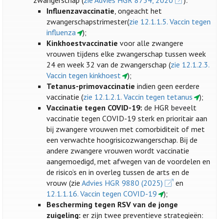
zwangerschap (
zie Advies HGR 8754, 2020
):
Influenzavaccinatie
, ongeacht het
zwangerschapstrimester(
zie 12.1.1.5. Vaccin tegen
influenza
);
Kinkhoestvaccinatie
voor alle zwangere
vrouwen tijdens elke zwangerschap tussen week
24 en week 32 van de zwangerschap (
zie 12.1.2.3.
Vaccin tegen kinkhoest
);
Tetanus-primovaccinatie
indien geen eerdere
vaccinatie (
zie 12.1.2.1. Vaccin tegen tetanus
);
Vaccinatie tegen COVID-19:
de HGR beveelt
vaccinatie tegen COVID-19 sterk en prioritair aan
bij zwangere vrouwen met comorbiditeit of met
een verwachte hoogrisicozwangerschap. Bij de
andere zwangere vrouwen wordt vaccinatie
aangemoedigd, met afwegen van de voordelen en
de risico’s en in overleg tussen de arts en de
vrouw (zie
Advies HGR 9880 (2025)
en
12.1.1.16. Vaccin tegen COVID-19
);
Bescherming tegen RSV van de jonge
zuigeling:
er zijn twee preventieve strategieën: