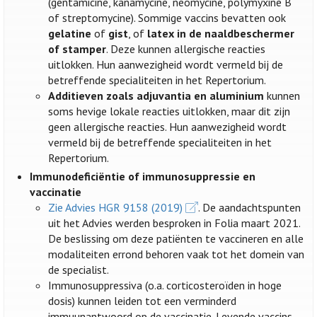
(gentamicine, kanamycine, neomycine, polymyxine B
of streptomycine). Sommige vaccins bevatten ook
gelatine
of
gist
, of
latex in de naaldbeschermer
of stamper
. Deze kunnen allergische reacties
uitlokken. Hun aanwezigheid wordt vermeld bij de
betreffende specialiteiten in het Repertorium.
Additieven zoals adjuvantia en aluminium
kunnen
soms hevige lokale reacties uitlokken, maar dit zijn
geen allergische reacties. Hun aanwezigheid wordt
vermeld bij de betreffende specialiteiten in het
Repertorium.
Immunodeficiëntie of immunosuppressie en
vaccinatie
Zie Advies HGR 9158 (2019)
. De aandachtspunten
uit het Advies werden besproken in Folia maart 2021.
De beslissing om deze patiënten te vaccineren en alle
modaliteiten errond behoren vaak tot het domein van
de specialist.
Immunosuppressiva (o.a. corticosteroïden in hoge
dosis) kunnen leiden tot een verminderd
immuunantwoord op de vaccinatie. Levende vaccins