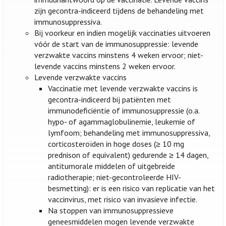
zijn gecontra-indiceerd tijdens de behandeling met
immunosuppressiva.
Bij voorkeur en indien mogelijk vaccinaties uitvoeren
vóór de start van de immunosuppressie: levende
verzwakte vaccins minstens 4 weken ervoor; niet-
levende vaccins minstens 2 weken ervoor.
Levende verzwakte vaccins
Vaccinatie met levende verzwakte vaccins is
gecontra-indiceerd bij patiënten met
immunodeficiëntie of immunosuppressie (o.a.
hypo- of agammaglobulinemie, leukemie of
lymfoom; behandeling met immunosuppressiva,
corticosteroïden in hoge doses (≥ 10 mg
prednison of equivalent) gedurende ≥ 14 dagen,
antitumorale middelen of uitgebreide
radiotherapie; niet-gecontroleerde HIV-
besmetting): er is een risico van replicatie van het
vaccinvirus, met risico van invasieve infectie.
Na stoppen van immunosuppressieve
geneesmiddelen mogen levende verzwakte