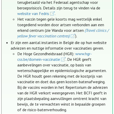
terugbetaald via het Federaal agentschap voor
beroepsrisico's. Details zijn terug te vinden via de
website van Fedris
.
Het vaccin tegen gele koorts mag wettelijk enkel
toegediend worden door artsen verbonden aan een
erkend centrum (zie Wanda voor artsen
(Travel clinics /
yellow fever vaccination centres)
).
Er zijn een aantal instanties in België die op hun website
adviezen en nuttige informatie over vaccinaties geven.
De Hoge Gezondheidsraad (HGR):
www.hgr-
css.be/domein-vaccinatie
. De HGR geeft
aanbevelingen over vaccinatie, op basis van
wetenschappelijke en epidemiologische argumenten.
De HGR houdt geen rekening met de kostprijs van
vaccinatie en doet dus geen kosten-batenafweging.
Bij de vaccins worden in het Repertorium de adviezen
van de HGR verkort weergegeven. Het BCFI geeft in
zijn plaatsbepaling aanvullingen omtrent kracht van
bewijs, de te verwachten winst in bepaalde groepen
of de risico-batenverhouding.