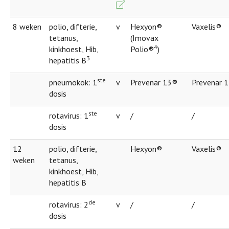
8 weken
polio, difterie,
v
Hexyon®
Vaxelis®
tetanus,
(Imovax
4
kinkhoest, Hib,
Polio®
)
3
hepatitis B
ste
pneumokok: 1
v
Prevenar 13®
Prevenar 
dosis
ste
rotavirus: 1
v
/
/
dosis
12
polio, difterie,
Hexyon®
Vaxelis®
weken
tetanus,
kinkhoest, Hib,
hepatitis B
de
rotavirus: 2
v
/
/
dosis