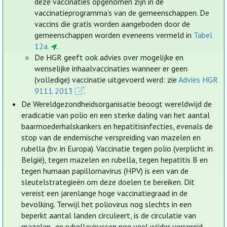
deze vaccinaties opgenomen zijn in de
vaccinatieprogramma’s van de gemeenschappen. De
vaccins die gratis worden aangeboden door de
gemeenschappen worden eveneens vermeld in
Tabel
12a.
.
De HGR geeft ook advies over mogelijke en
wenselijke inhaalvaccinaties wanneer er geen
(volledige) vaccinatie uitgevoerd werd: zie
Advies HGR
9111 2013
.
De Wereldgezondheidsorganisatie beoogt wereldwijd de
eradicatie van polio en een sterke daling van het aantal
baarmoederhalskankers en hepatitisinfecties, evenals de
stop van de endemische verspreiding van mazelen en
rubella (bv. in Europa). Vaccinatie tegen polio (verplicht in
België), tegen mazelen en rubella, tegen hepatitis B en
tegen humaan papillomavirus (HPV) is een van de
sleutelstrategieën om deze doelen te bereiken. Dit
vereist een jarenlange hoge vaccinatiegraad in de
bevolking. Terwijl het poliovirus nog slechts in een
beperkt aantal landen circuleert, is de circulatie van
mazelen- en rubellavirussen nog veel wijder verspreid.