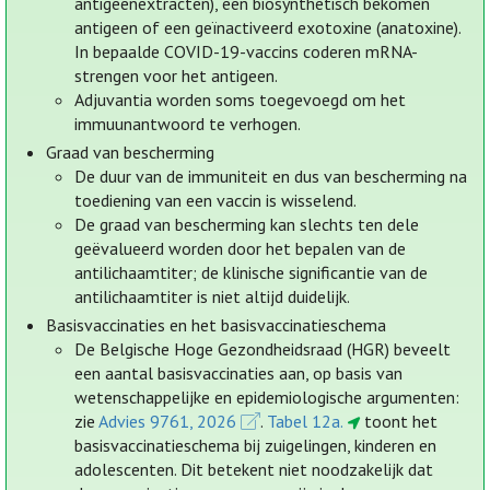
antigeenextracten), een biosynthetisch bekomen
antigeen of een geïnactiveerd exotoxine (anatoxine).
In bepaalde COVID-19-vaccins coderen mRNA-
strengen voor het antigeen.
Adjuvantia worden soms toegevoegd om het
immuunantwoord te verhogen.
Graad van bescherming
De duur van de immuniteit en dus van bescherming na
toediening van een vaccin is wisselend.
De graad van bescherming kan slechts ten dele
geëvalueerd worden door het bepalen van de
antilichaamtiter; de klinische significantie van de
antilichaamtiter is niet altijd duidelijk.
Basisvaccinaties en het basisvaccinatieschema
De Belgische Hoge Gezondheidsraad (HGR) beveelt
een aantal basisvaccinaties aan, op basis van
wetenschappelijke en epidemiologische argumenten:
zie
Advies 9761, 2026
.
Tabel 12a.
toont het
basisvaccinatieschema bij zuigelingen, kinderen en
adolescenten. Dit betekent niet noodzakelijk dat