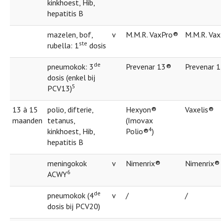
kinkhoest, Hib,
hepatitis B
mazelen, bof,
v
M.M.R. VaxPro®
M.M.R. Va
ste
rubella: 1
dosis
de
pneumokok: 3
Prevenar 13®
Prevenar 
dosis (enkel bij
5
PCV13)
13 à 15
polio, difterie,
Hexyon®
Vaxelis®
maanden
tetanus,
(Imovax
4
kinkhoest, Hib,
Polio®
)
hepatitis B
meningokok
v
Nimenrix®
Nimenrix®
6
ACWY
de
pneumokok (4
v
/
/
dosis bij PCV20)