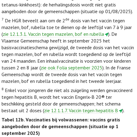
tetanus-kinkhoest): de herhalingsdosis wordt niet gratis
aangeboden door de gemeenschappen (situatie op 01/08/2025).
7
de
De HGR beveelt aan om de 2
dosis van het vaccin tegen
mazelen, bof, rubella toe te dienen op de leeftijd van 7 à 9 jaar
(
zie 12.1.3.1. Vaccin tegen mazelen, bof en rubella
). De
Vlaamse Gemeenschap heeft in september 2025 het
basisvaccinatieschema gewijzigd, de tweede dosis van het vaccin
tegen mazelen, bof en rubella wordt toegediend op de leeftijd
van 24 maanden. Een inhaalvaccinatie is voorzien voor kinderen
tussen 2 en 8 jaar (
zie ook Folia september 2025
). In de Franse
Gemeenschap wordt de tweede dosis van het vaccin tegen
mazelen, bof en rubella toegediend in het tweede leerjaar.
8
Enkel voor jongeren die niet als zuigeling werden gevaccineerd
tegen hepatitis B, wordt het vaccin Engerix-B 20® ter
beschikking gesteld door de gemeenschappen; het schema
bestaat uit 2 doses (
zie 12.1.1.7. Vaccin tegen hepatitis B
).
Tabel 12b.
Vaccinaties bij volwassenen: vaccins gratis
aangeboden door de gemeenschappen (situatie op 1
september 2025)