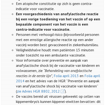
Een atopische constitutie op zich is geen contra-
indicatie voor vaccinatie.
Een voorgeschiedenis van anafylactische reactie
bij een vorige toediening van het vaccin of op een
bepaalde component van het vaccin is een
contra-indicatie voor vaccinatie.
Personen met verhoogd risico (bijvoorbeeld personen
met een ernstige allergische reactie op een ander
vaccin) worden best gevaccineerd in ziekenhuismilieu.
Veiligheidshalve houdt men patiënten 15 minuten
onder toezicht na een ambulante vaccinatie.
Voor informatie over preventie en aanpak van
anafylactische shock bij de vaccinatie van kinderen en
volwassenen, zie
“Behandeling van anafylactische
reacties in de eerste lijn”
,
Folia april 2013
en
Folia april
2014
en het advies van de HGR “Preventie en aanpak
van anafylactische shock bij vaccinatie van kinderen”
(
zie Advies HGR 8802, 2012
).
De vaccins bereid uit virussen gekweekt op cellen van
kippenembryo's kunnen kippenei-eiwitten bevatten: dit