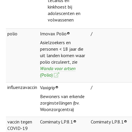
tetanus en
kinkhoest bij
adolescenten en
volwassenen
polio
Imovax Polio®
/
Asielzoekers en
personen < 18 jaar die
uit landen komen waar
polio circuleert, zie
Wanda voor artsen
(Polio)
influenzavaccin
/
Vaxigrip®
Bewoners van erkende
zorginstellingen (bv.
Woonzorgcentra)
vaccin tegen
Comirnaty LP.8.1®
Comirnaty LP.8.1®
COVID-19