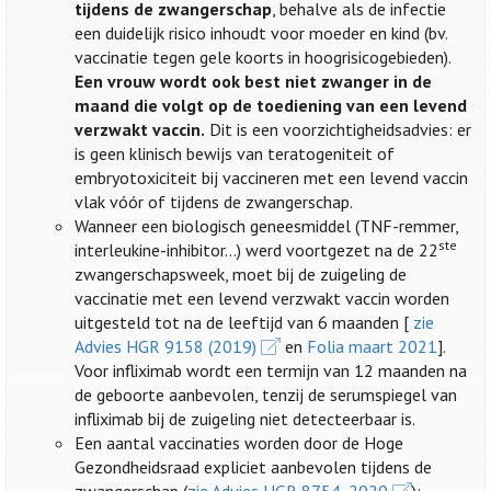
tijdens de zwangerschap
, behalve als de infectie
een duidelijk risico inhoudt voor moeder en kind (bv.
vaccinatie tegen gele koorts in hoogrisicogebieden).
Een vrouw wordt ook best niet zwanger in de
maand die volgt op de toediening van een levend
verzwakt vaccin.
Dit is een voorzichtigheidsadvies: er
is geen klinisch bewijs van teratogeniteit of
embryotoxiciteit bij vaccineren met een levend vaccin
vlak vóór of tijdens de zwangerschap.
Wanneer een biologisch geneesmiddel (TNF-remmer,
ste
interleukine-inhibitor…) werd voortgezet na de 22
zwangerschapsweek, moet bij de zuigeling de
vaccinatie met een levend verzwakt vaccin worden
uitgesteld tot na de leeftijd van 6 maanden [
zie
Advies HGR 9158 (2019)
en
Folia maart 2021
].
Voor infliximab wordt een termijn van 12 maanden na
de geboorte aanbevolen, tenzij de serumspiegel van
infliximab bij de zuigeling niet detecteerbaar is.
Een aantal vaccinaties worden door de Hoge
Gezondheidsraad expliciet aanbevolen tijdens de