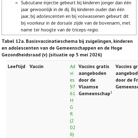
Subcutane injectie gebeurt bij kinderen jonger dan één
jaar gewoonlijk in de dij. Bij kinderen ouder dan één
jaar, bij adolescenten en bij volwassenen gebeurt dit
bij voorkeur in de dorsale zijde van de bovenarm, met
name ter hoogte van de triceps-regio.
Tabel 12a.
Basisvaccinatieschema bij zuigelingen, kinderen
en adolescenten van de Gemeenschappen en de Hoge
Gezondheidsraad (v) (situatie op 5 mei 2026)
Leeftijd
Vaccin
Ad
Vaccins gratis
Vaccins gr
vi
aangeboden
aangebod
es
door de
door de F
97
Vlaamse
Gemeens
1
61
Gemeenschap
H
G
R
(2
02
6)