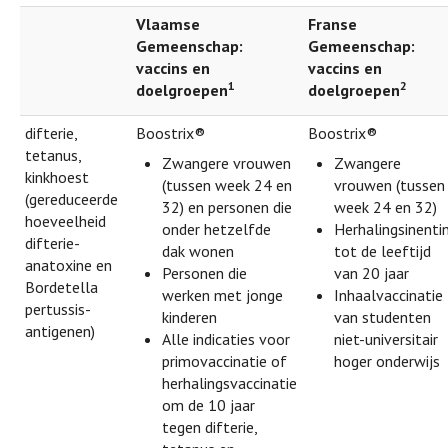
Vlaamse
Franse
Gemeenschap:
Gemeenschap:
vaccins en
vaccins en
1
2
doelgroepen
doelgroepen
difterie,
Boostrix®
Boostrix®
tetanus,
Zwangere vrouwen
Zwangere
kinkhoest
(tussen week 24 en
vrouwen (tussen
(gereduceerde
32) en personen die
week 24 en 32)
hoeveelheid
onder hetzelfde
Herhalingsinenti
difterie-
dak wonen
tot de leeftijd
anatoxine en
Personen die
van 20 jaar
Bordetella
werken met jonge
Inhaalvaccinatie
pertussis-
kinderen
van studenten
antigenen)
Alle indicaties voor
niet-universitair
primovaccinatie of
hoger onderwijs
herhalingsvaccinatie
om de 10 jaar
tegen difterie,