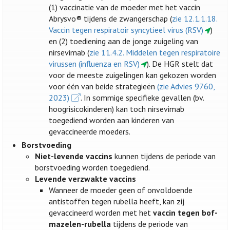
(1) vaccinatie van de moeder met het vaccin
Abrysvo® tijdens de zwangerschap (
zie 12.1.1.18.
Vaccin tegen respiratoir syncytieel virus (RSV)
)
en (2) toediening aan de jonge zuigeling van
nirsevimab (
zie 11.4.2. Middelen tegen respiratoire
virussen (influenza en RSV)
). De HGR stelt dat
voor de meeste zuigelingen kan gekozen worden
voor één van beide strategieën
(zie Advies 9760,
2023)
. In sommige specifieke gevallen (bv.
hoogrisicokinderen) kan toch nirsevimab
toegediend worden aan kinderen van
gevaccineerde moeders.
Borstvoeding
Niet-levende vaccins
kunnen tijdens de periode van
borstvoeding worden toegediend.
Levende verzwakte vaccins
Wanneer de moeder geen of onvoldoende
antistoffen tegen rubella heeft, kan zij
gevaccineerd worden met het
vaccin tegen bof-
mazelen-rubella
tijdens de periode van