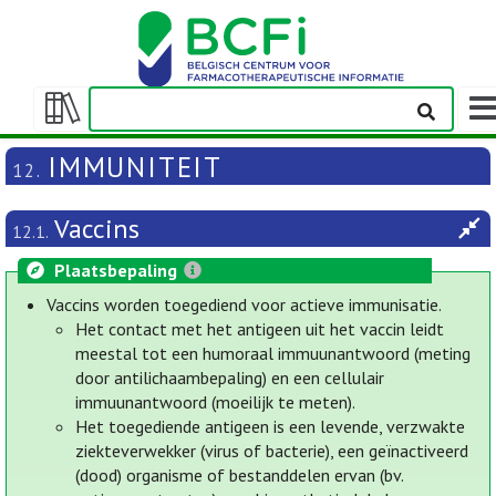
Wee
navi
Weergeven/verbergen
inhoudstafel
IMMUNITEIT
12.
Vaccins
12.1.
Plaatsbepaling
Vaccins worden toegediend voor actieve immunisatie.
Het contact met het antigeen uit het vaccin leidt
meestal tot een humoraal immuunantwoord (meting
door antilichaambepaling) en een cellulair
immuunantwoord (moeilijk te meten).
Het toegediende antigeen is een levende, verzwakte
ziekteverwekker (virus of bacterie), een geïnactiveerd
(dood) organisme of bestanddelen ervan (bv.