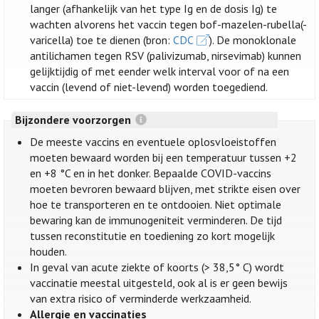
langer (afhankelijk van het type Ig en de dosis Ig) te
wachten alvorens het vaccin tegen bof-mazelen-rubella(-
varicella) toe te dienen (bron:
CDC
). De monoklonale
antilichamen tegen RSV (palivizumab, nirsevimab) kunnen
gelijktijdig of met eender welk interval voor of na een
vaccin (levend of niet-levend) worden toegediend.
Bijzondere voorzorgen
De meeste vaccins en eventuele oplosvloeistoffen
moeten bewaard worden bij een temperatuur tussen +2
en +8 °C en in het donker. Bepaalde COVID-vaccins
moeten bevroren bewaard blijven, met strikte eisen over
hoe te transporteren en te ontdooien. Niet optimale
bewaring kan de immunogeniteit verminderen. De tijd
tussen reconstitutie en toediening zo kort mogelijk
houden.
In geval van acute ziekte of koorts (> 38,5° C) wordt
vaccinatie meestal uitgesteld, ook al is er geen bewijs
van extra risico of verminderde werkzaamheid.
Allergie en vaccinaties