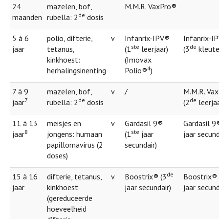
24
mazelen, bof,
M.M.R. VaxPro®
de
maanden
rubella: 2
dosis
5 à 6
polio, difterie,
v
Infanrix-IPV®
Infanrix-I
ste
de
jaar
tetanus,
(1
leerjaar)
(3
kleute
kinkhoest:
(Imovax
4
herhalingsinenting
Polio®
)
7 à 9
mazelen, bof,
v
/
M.M.R. Va
7
de
de
jaar
rubella: 2
dosis
(2
leerjaa
11 à 13
meisjes en
v
Gardasil 9®
Gardasil 9
8
ste
jaar
jongens: humaan
(1
jaar
jaar secund
papillomavirus (2
secundair)
doses)
de
15 à 16
difterie, tetanus,
v
Boostrix® (3
Boostrix® 
jaar
kinkhoest
jaar secundair)
jaar secund
(gereduceerde
hoeveelheid