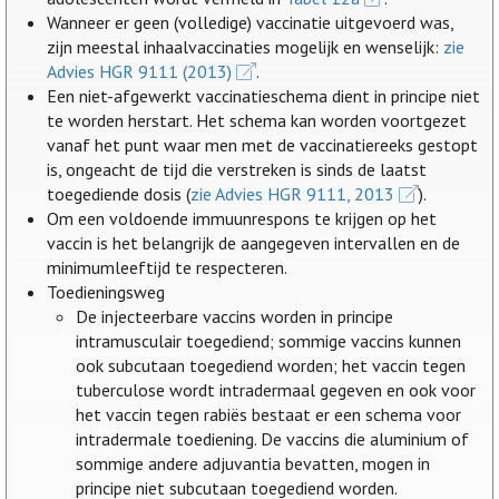
Wanneer er geen (volledige) vaccinatie uitgevoerd was,
zijn meestal inhaalvaccinaties mogelijk en wenselijk:
zie
Advies HGR 9111 (2013)
.
Een niet-afgewerkt vaccinatieschema dient in principe niet
te worden herstart. Het schema kan worden voortgezet
vanaf het punt waar men met de vaccinatiereeks gestopt
is, ongeacht de tijd die verstreken is sinds de laatst
toegediende dosis (
zie Advies HGR 9111, 2013
).
Om een voldoende immuunrespons te krijgen op het
vaccin is het belangrijk de aangegeven intervallen en de
minimumleeftijd te respecteren.
Toedieningsweg
De injecteerbare vaccins worden in principe
intramusculair toegediend; sommige vaccins kunnen
ook subcutaan toegediend worden; het vaccin tegen
tuberculose wordt intradermaal gegeven en ook voor
het vaccin tegen rabiës bestaat er een schema voor
intradermale toediening. De vaccins die aluminium of
sommige andere adjuvantia bevatten, mogen in
principe niet subcutaan toegediend worden.