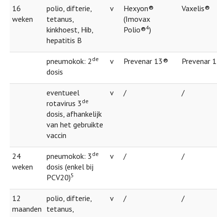
16
polio, difterie,
v
Hexyon®
Vaxelis®
weken
tetanus,
(Imovax
4
kinkhoest, Hib,
Polio®
)
hepatitis B
de
pneumokok: 2
v
Prevenar 13®
Prevenar 
dosis
eventueel
v
/
/
de
rotavirus 3
dosis, afhankelijk
van het gebruikte
vaccin
de
24
pneumokok: 3
v
/
/
weken
dosis (enkel bij
5
PCV20)
12
polio, difterie,
v
/
/
maanden
tetanus,