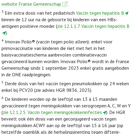
website Franse Gemeenschap
.
3
Eén extra dosis van het pediatrisch
Vaccin tegen hepatitis B
binnen de 12 uur na de geboorte bij kinderen van een HBs-
antigeen positieve moeder (
zie 12.1.1.7. Vaccin tegen hepatitis B
).
4
Imovax Polio® (vaccin tegen polio alleen): enkel voor
primovaccinatie van kinderen die niet met het in het
basisvaccinatieschema aanbevolen combinatievaccin
gevaccineerd kunnen worden. Imovax Polio® wordt in de Franse
Gemeenschap sinds 1 september 2023 enkel gratis aangeboden
in de ONE raadplegingen.
5
Derde dosis van het vaccin tegen pneumokokken op 24 weken
enkel bij PCV20 (zie advies HGR 9836, 2025).
6
De kinderen worden op de leeftijd van 13 à 15 maanden
gevaccineerd tegen meningokokken van serogroepen A, C, W en Y
(
zie 12.1.2.5. Vaccin tegen meningokokkeninfecties
). De HGR
beveelt ook één dosis van een geconjugeerd vaccin tegen
meningokokken ACWY aan op de leeftijd van 15 à 16 jaar (op
hetzelfde ogenblik als de herhalingsinenting tegen difterie-