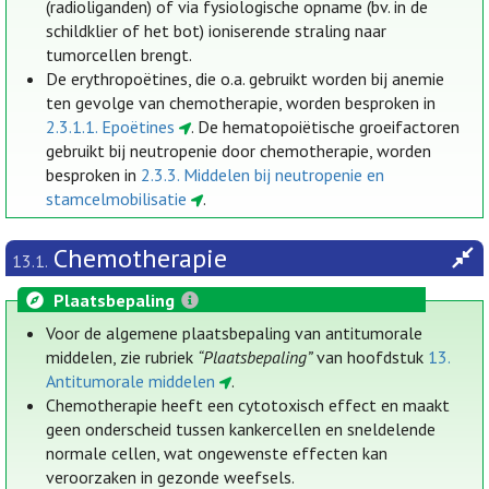
(radioliganden) of via fysiologische opname (bv. in de
schildklier of het bot) ioniserende straling naar
tumorcellen brengt.
De erythropoëtines, die o.a. gebruikt worden bij anemie
ten gevolge van chemotherapie, worden besproken in
2.3.1.1. Epoëtines
. De hematopoiëtische groeifactoren
gebruikt bij neutropenie door chemotherapie, worden
besproken in
2.3.3. Middelen bij neutropenie en
stamcelmobilisatie
.
Chemotherapie
13.1.
Plaatsbepaling
Voor de algemene plaatsbepaling van antitumorale
middelen, zie rubriek
“Plaatsbepaling”
van hoofdstuk
13.
Antitumorale middelen
.
Chemotherapie heeft een cytotoxisch effect en maakt
geen onderscheid tussen kankercellen en sneldelende
normale cellen, wat ongewenste effecten kan
veroorzaken in gezonde weefsels.