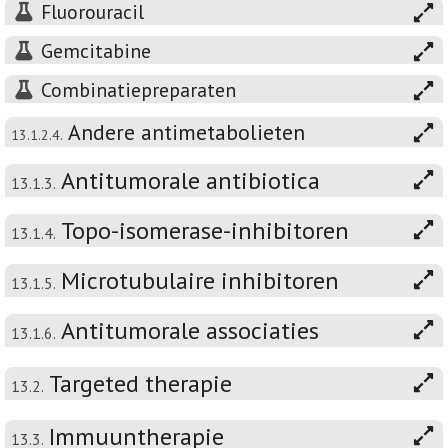
Fluorouracil
Gemcitabine
Combinatiepreparaten
Andere antimetabolieten
13.1.2.4.
Antitumorale antibiotica
13.1.3.
Topo-isomerase-inhibitoren
13.1.4.
Microtubulaire inhibitoren
13.1.5.
Antitumorale associaties
13.1.6.
Targeted therapie
13.2.
Immuuntherapie
13.3.