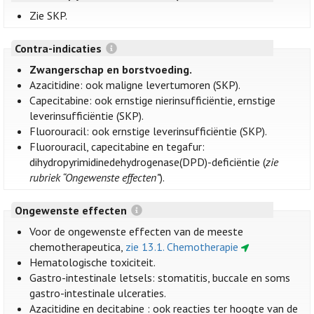
Zie SKP.
Contra-indicaties
Zwangerschap en borstvoeding.
Azacitidine: ook maligne levertumoren (SKP).
Capecitabine: ook ernstige nierinsufficiëntie, ernstige
leverinsufficiëntie (SKP).
Fluorouracil: ook ernstige leverinsufficiëntie (SKP).
Fluorouracil, capecitabine en tegafur:
dihydropyrimidinedehydrogenase(DPD)-deficiëntie (
zie
rubriek “Ongewenste effecten”
).
Ongewenste effecten
Voor de ongewenste effecten van de meeste
chemotherapeutica,
zie 13.1. Chemotherapie
Hematologische toxiciteit.
Gastro-intestinale letsels: stomatitis, buccale en soms
gastro-intestinale ulceraties.
Azacitidine en decitabine : ook reacties ter hoogte van de