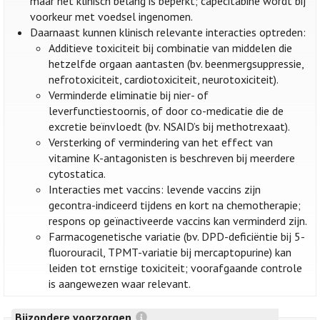
maar het klinisch belang is beperkt; capecitabine wordt bij
voorkeur met voedsel ingenomen.
Daarnaast kunnen klinisch relevante interacties optreden:
Additieve toxiciteit bij combinatie van middelen die
hetzelfde orgaan aantasten (bv. beenmergsuppressie,
nefrotoxiciteit, cardiotoxiciteit, neurotoxiciteit).
Verminderde eliminatie bij nier- of
leverfunctiestoornis, of door co-medicatie die de
excretie beïnvloedt (bv. NSAID’s bij methotrexaat).
Versterking of vermindering van het effect van
vitamine K-antagonisten is beschreven bij meerdere
cytostatica.
Interacties met vaccins: levende vaccins zijn
gecontra-indiceerd tijdens en kort na chemotherapie;
respons op geïnactiveerde vaccins kan verminderd zijn.
Farmacogenetische variatie (bv. DPD-deficiëntie bij 5-
fluorouracil, TPMT-variatie bij mercaptopurine) kan
leiden tot ernstige toxiciteit; voorafgaande controle
is aangewezen waar relevant.
Bijzondere voorzorgen