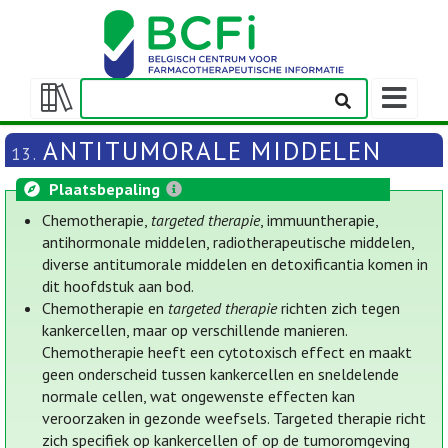
Weergeven
navigatieba
Weergeven/verbergen
inhoudstafel
ANTITUMORALE MIDDELEN
13.
Plaatsbepaling
Chemotherapie,
targeted therapie
, immuuntherapie,
antihormonale middelen, radiotherapeutische middelen,
diverse antitumorale middelen en detoxificantia komen in
dit hoofdstuk aan bod.
Chemotherapie en
targeted therapie
richten zich tegen
kankercellen, maar op verschillende manieren.
Chemotherapie heeft een cytotoxisch effect en maakt
geen onderscheid tussen kankercellen en sneldelende
normale cellen, wat ongewenste effecten kan
veroorzaken in gezonde weefsels. Targeted therapie richt
zich specifiek op kankercellen of op de tumoromgeving