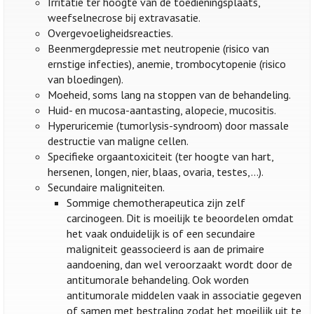
Irritatie ter hoogte van de toedieningsplaats,
weefselnecrose bij extravasatie.
Overgevoeligheidsreacties.
Beenmergdepressie met neutropenie (risico van
ernstige infecties), anemie, trombocytopenie (risico
van bloedingen).
Moeheid, soms lang na stoppen van de behandeling.
Huid- en mucosa-aantasting, alopecie, mucositis.
Hyperuricemie (tumorlysis-syndroom) door massale
destructie van maligne cellen.
Specifieke orgaantoxiciteit (ter hoogte van hart,
hersenen, longen, nier, blaas, ovaria, testes,...).
Secundaire maligniteiten.
Sommige chemotherapeutica zijn zelf
carcinogeen. Dit is moeilijk te beoordelen omdat
het vaak onduidelijk is of een secundaire
maligniteit geassocieerd is aan de primaire
aandoening, dan wel veroorzaakt wordt door de
antitumorale behandeling. Ook worden
antitumorale middelen vaak in associatie gegeven
of samen met bestraling zodat het moeilijk uit te