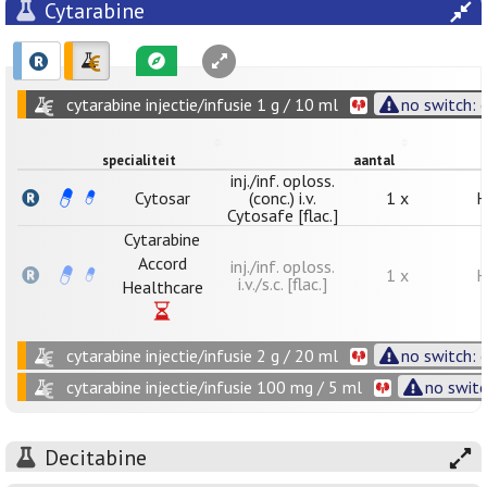
Cytarabine
cytarabine injectie/infusie 1 g / 10 ml
no switch: 
specialiteit
aantal
inj./inf. oploss.
Cytosar
(conc.) i.v.
1 x
H
Cytosafe [flac.]
Cytarabine
Accord
inj./inf. oploss.
1 x
H
i.v./s.c. [flac.]
Healthcare
cytarabine injectie/infusie 2 g / 20 ml
no switch: 
cytarabine injectie/infusie 100 mg / 5 ml
no switc
Decitabine