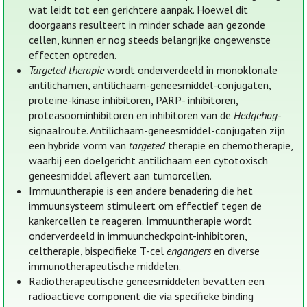
wat leidt tot een gerichtere aanpak. Hoewel dit
doorgaans resulteert in minder schade aan gezonde
cellen, kunnen er nog steeds belangrijke ongewenste
effecten optreden.
Targeted therapie
wordt onderverdeeld in monoklonale
antilichamen, antilichaam-geneesmiddel-conjugaten,
proteïne-kinase inhibitoren, PARP- inhibitoren,
proteasoominhibitoren en inhibitoren van de
Hedgehog
-
signaalroute. Antilichaam-geneesmiddel-conjugaten zijn
een hybride vorm van
targeted
therapie en chemotherapie,
waarbij een doelgericht antilichaam een cytotoxisch
geneesmiddel aflevert aan tumorcellen.
Immuuntherapie is een andere benadering die het
immuunsysteem stimuleert om effectief tegen de
kankercellen te reageren. Immuuntherapie wordt
onderverdeeld in immuuncheckpoint-inhibitoren,
celtherapie, bispecifieke T-cel
engangers
en diverse
immunotherapeutische middelen.
Radiotherapeutische geneesmiddelen bevatten een
radioactieve component die via specifieke binding