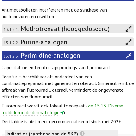
Antimetabolieten interfereren met de synthese van
nucleïnezuren en eiwitten.
Methotrexaat (hooggedoseerd)
13.1.2.1.
Purine-analogen
13.1.2.2.
Pyrimidine-analogen
13.1.2.3.
Capecitabine en tegafur zijn prodrugs van fluorouracil.
Tegafur is beschikbaar als onderdeel van een
combinatiepreparaat met gimeracil en oteracil. Gimeracil remt de
afbraak van fluorouracil, oteracil vermindert de ongewenste
effecten van fluorouracil.
Fluorouracil wordt ook lokaal toegepast (
zie 15.13. Diverse
middelen in de dermatologie
).
Decitabine is niet meer gecommercialiseerd sinds mei 2026.
Indicaties (synthese van de SKP)