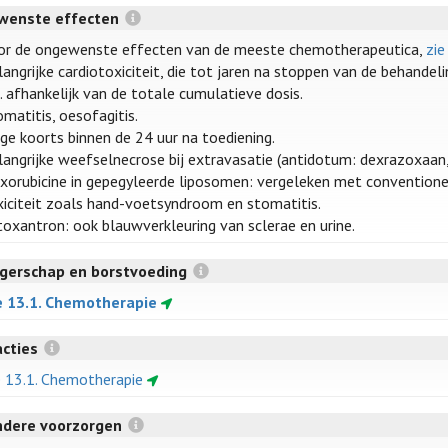
wenste effecten
or de ongewenste effecten van de meeste chemotherapeutica,
zie
angrijke cardiotoxiciteit, die tot jaren na stoppen van de behandelin
. afhankelijk van de totale cumulatieve dosis.
matitis, oesofagitis.
ge koorts binnen de 24 uur na toediening.
langrijke weefselnecrose bij extravasatie (antidotum: dexrazoxaan
xorubicine in gepegyleerde liposomen: vergeleken met conventione
xiciteit zoals hand-voetsyndroom en stomatitis.
toxantron: ook blauwverkleuring van sclerae en urine.
gerschap en borstvoeding
e 13.1. Chemotherapie
acties
e 13.1. Chemotherapie
ndere voorzorgen