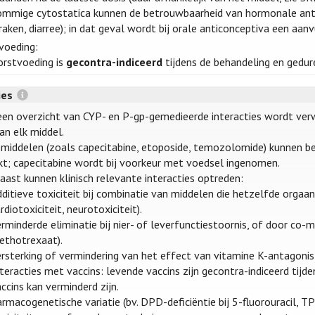
ommige cytostatica kunnen de betrouwbaarheid van hormonale antico
raken, diarree); in dat geval wordt bij orale anticonceptiva een a
voeding:
orstvoeding is
gecontra-indiceerd
tijdens de behandeling en gedure
ies
een overzicht van CYP- en P-gp-gemedieerde interacties wordt ve
an elk middel.
 middelen (zoals capecitabine, etoposide, temozolomide) kunnen be
kt; capecitabine wordt bij voorkeur met voedsel ingenomen.
aast kunnen klinisch relevante interacties optreden:
ditieve toxiciteit bij combinatie van middelen die hetzelfde orgaan
rdiotoxiciteit, neurotoxiciteit).
rminderde eliminatie bij nier- of leverfunctiestoornis, of door co-me
ethotrexaat).
rsterking of vermindering van het effect van vitamine K-antagonis
teracties met vaccins: levende vaccins zijn gecontra-indiceerd tij
ccins kan verminderd zijn.
rmacogenetische variatie (bv. DPD-deficiëntie bij 5-fluorouracil, T