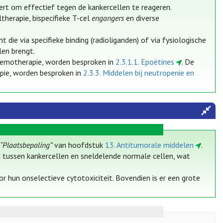
rt om effectief tegen de kankercellen te reageren.
herapie, bispecifieke T-cel
engangers
en diverse
e via specifieke binding (radioliganden) of via fysiologische
len brengt.
chemotherapie, worden besproken in
2.3.1.1. Epoëtines
. De
pie, worden besproken in
2.3.3. Middelen bij neutropenie en
k
“Plaatsbepaling”
van hoofdstuk
13. Antitumorale middelen
.
 tussen kankercellen en sneldelende normale cellen, wat
hun onselectieve cytotoxiciteit. Bovendien is er een grote