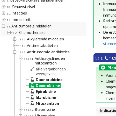
Osteo-articulaire aandoeningen
9.
Immuunt
Zenuwstelsel
10.
Immuunt
Infecties
11.
immuno
Immuniteit
12.
Radioth
Antitumorale middelen
opname 
13.
De eryt
Chemotherapie
13.1.
hematop
Alkylerende middelen
13.1.1.
stamce
Antimetabolieten
13.1.2.
Antitumorale antibiotica
13.1.3.
Che
Anthracyclines en
13.1.
13.1.3.1.
mitoxantron
Plaa
alle verpakkingen
weergeven
Voor 
Daunorubicine
Chemo
Doxorubicine
ongew
Epirubicine
Chemo
Idarubicine
interi
Mitoxantron
Bleomycine
Indicati
13.1.3.2.
Mitomycine