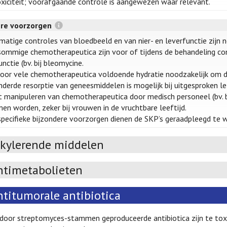
oxiciteit; voorafgaande controle is aangewezen waar relevant.
ere voorzorgen
matige controles van bloedbeeld en van nier- en leverfunctie zijn n
sommige chemotherapeutica zijn voor of tijdens de behandeling contr
nctie (bv. bij bleomycine.
 voor vele chemotherapeutica voldoende hydratie noodzakelijk om de
nderde resorptie van geneesmiddelen is mogelijk bij uitgesproken le
et manipuleren van chemotherapeutica door medisch personeel (bv. 
en worden, zeker bij vrouwen in de vruchtbare leeftijd.
specifieke bijzondere voorzorgen dienen de SKP’s geraadpleegd te 
lkylerende middelen
ntimetabolieten
ntitumorale antibiotica
oor streptomyces-stammen geproduceerde antibiotica zijn te toxi