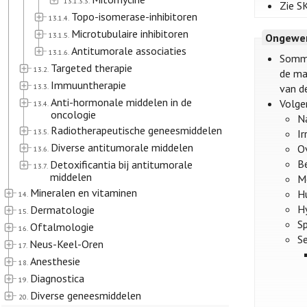
13.1.3.3.
Zie S
Topo-isomerase-inhibitoren
13.1.4.
Microtubulaire inhibitoren
13.1.5.
Ongewen
Antitumorale associaties
13.1.6.
Sommi
Targeted therapie
13.2.
de ma
Immuuntherapie
13.3.
van de
Anti-hormonale middelen in de
Volge
13.4.
oncologie
Na
Radiotherapeutische geneesmiddelen
13.5.
Ir
Diverse antitumorale middelen
O
13.6.
Be
Detoxificantia bij antitumorale
13.7.
middelen
M
Mineralen en vitaminen
Hu
14.
H
Dermatologie
15.
Sp
Oftalmologie
16.
Se
Neus-Keel-Oren
17.
Anesthesie
18.
Diagnostica
19.
Diverse geneesmiddelen
20.