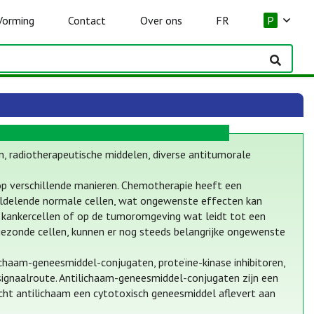
Vorming
Contact
Over ons
FR
P
, radiotherapeutische middelen, diverse antitumorale
op verschillende manieren. Chemotherapie heeft een
eldelende normale cellen, wat ongewenste effecten kan
op kankercellen of op de tumoromgeving wat leidt tot een
gezonde cellen, kunnen er nog steeds belangrijke ongewenste
chaam-geneesmiddel-conjugaten, proteïne-kinase inhibitoren,
signaalroute. Antilichaam-geneesmiddel-conjugaten zijn een
cht antilichaam een cytotoxisch geneesmiddel aflevert aan