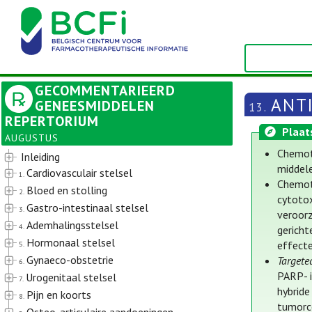
GECOMMENTARIEERD
ANT
GENEESMIDDELEN
13.
REPERTORIUM
Plaat
AUGUSTUS
Chemot
Inleiding
middele
Cardiovasculair stelsel
1.
Chemot
Bloed en stolling
2.
cytotox
Gastro-intestinaal stelsel
3.
veroorz
Ademhalingsstelsel
4.
gericht
Hormonaal stelsel
effecte
5.
Gynaeco-obstetrie
Targete
6.
PARP- i
Urogenitaal stelsel
7.
hybrid
Pijn en koorts
8.
tumorc