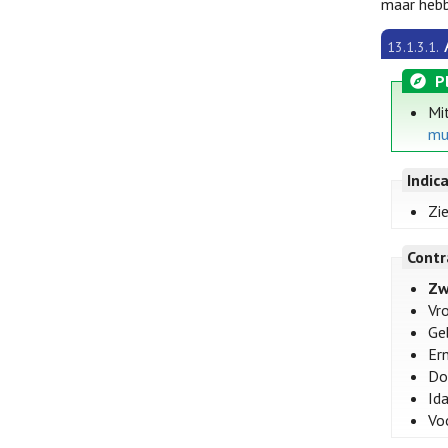
maar hebb
13.1.3.1.
P
Mi
mu
Indic
Zi
Contr
Zw
Vr
Ge
Er
Dox
Ida
Vo