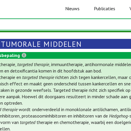
Nieuws
Publicaties
ITUMORALE MIDDELEN
sbepaling
herapie,
targeted therapie
, immuuntherapie, antihormonale middelen
n en detoxificantia komen in dit hoofdstuk aan bod.
herapie en
targeted therapie
richten zich tegen kankercellen, maar 
isch effect en maakt geen onderscheid tussen kankercellen en sn
aken in gezonde weefsels. Targeted therapie richt zich specifiek 
ere aanpak. Hoewel dit doorgaans resulteert in minder schade aan 
n optreden.
d therapie
wordt onderverdeeld in monoklonale antilichamen, antili
nhibitoren, proteasoominhibitoren en inhibitoren van de
Hedgehog
-
e vorm van
targeted
therapie en chemotherapie, waarbij een doelgeri
ellen.