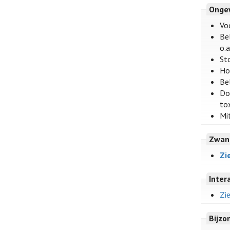
Onge
Vo
Bel
o.a
Sto
Ho
Be
Do
to
Mi
Zwan
Zi
Inter
Zi
Bijzo