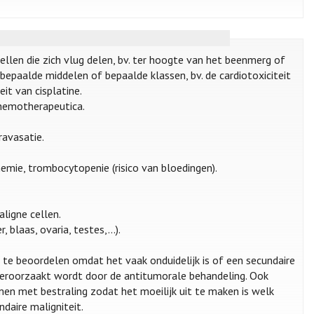
len die zich vlug delen, bv. ter hoogte van het beenmerg of
aalde middelen of bepaalde klassen, bv. de cardiotoxiciteit
eit van cisplatine.
hemotherapeutica.
ravasatie.
nemie, trombocytopenie (risico van bloedingen).
ligne cellen.
 blaas, ovaria, testes,...).
 te beoordelen omdat het vaak onduidelijk is of een secundaire
 veroorzaakt wordt door de antitumorale behandeling. Ook
en met bestraling zodat het moeilijk uit te maken is welk
daire maligniteit.