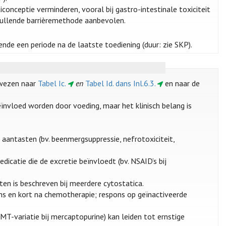
nceptie verminderen, vooral bij gastro-intestinale toxiciteit
anvullende barrièremethode aanbevolen.
nde een periode na de laatste toediening (duur: zie SKP).
rwezen naar
Tabel Ic.
en
Tabel Id. dans Inl.6.3.
en naar de
ïnvloed worden door voeding, maar het klinisch belang is
 aantasten (bv. beenmergsuppressie, nefrotoxiciteit,
dicatie die de excretie beïnvloedt (bv. NSAID’s bij
ten is beschreven bij meerdere cytostatica.
dens en kort na chemotherapie; respons op geïnactiveerde
PMT-variatie bij mercaptopurine) kan leiden tot ernstige