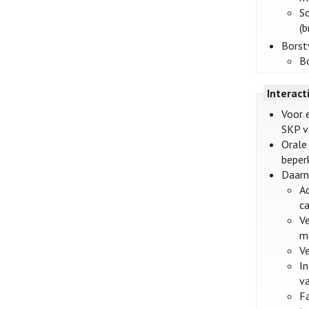
S
(b
Borst
B
Interact
Voor 
SKP v
Orale
beper
Daarn
Ad
ca
Ve
m
Ve
In
va
Fa