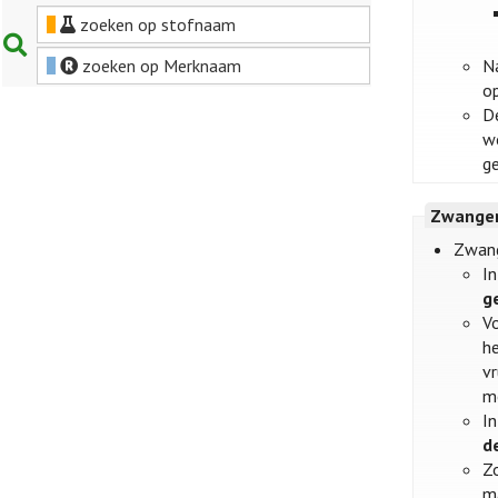
zoeken op stofnaam
zoeken op Merknaam
N
o
D
w
g
Zwanger
Zwang
I
g
V
h
v
m
In
d
Z
ma