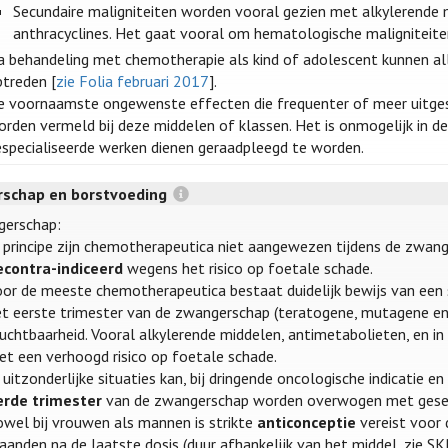
Secundaire maligniteiten worden vooral gezien met alkylerende 
anthracyclines. Het gaat vooral om hematologische maligniteite
a behandeling met chemotherapie als kind of adolescent kunnen al
ptreden [
zie Folia februari 2017
].
e voornaamste ongewenste effecten die frequenter of meer uitges
orden vermeld bij deze middelen of klassen. Het is onmogelijk in 
especialiseerde werken dienen geraadpleegd te worden.
schap en borstvoeding
erschap:
n principe zijn chemotherapeutica niet aangewezen tijdens de zwang
econtra-indiceerd
wegens het risico op foetale schade.
oor de meeste chemotherapeutica bestaat duidelijk bewijs van een 
et eerste trimester van de zwangerschap (teratogene, mutagene en
ruchtbaarheid. Vooral alkylerende middelen, antimetabolieten, en i
et een verhoogd risico op foetale schade.
 uitzonderlijke situaties kan, bij dringende oncologische indicatie e
erde trimester
van de zwangerschap worden overwogen met gesel
owel bij vrouwen als mannen is strikte
anticonceptie
vereist voor 
anden na de laatste dosis (duur afhankelijk van het middel, zie SK