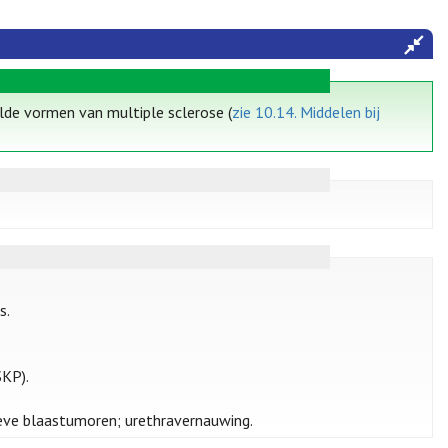
lde vormen van multiple sclerose (
zie 10.14. Middelen bij
s.
SKP).
sieve blaastumoren; urethravernauwing.