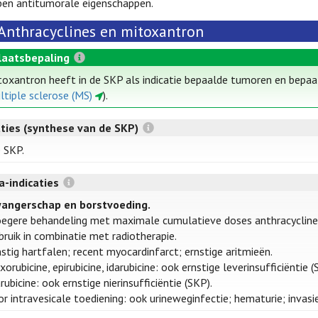
en antitumorale eigenschappen.
Anthracyclines en mitoxantron
laatsbepaling
toxantron heeft in de SKP als indicatie bepaalde tumoren en bepaa
ltiple sclerose (MS)
).
aties (synthese van de SKP)
e SKP.
a-indicaties
angerschap en borstvoeding.
oegere behandeling met maximale cumulatieve doses anthracycline
bruik in combinatie met radiotherapie.
nstig hartfalen; recent myocardinfarct; ernstige aritmieën.
orubicine, epirubicine, idarubicine: ook ernstige leverinsufficiëntie (
rubicine: ook ernstige nierinsufficiëntie (SKP).
or intravesicale toediening: ook urineweginfectie; hematurie; inva