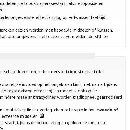
middelen, de topo-isomerase-2-inhibitor etoposide en
n.
lerlei ongewenste effecten nog op volwassen leeftijd
proken gezien worden met bepaalde middelen of klassen,
detail alle ongewenste effecten te vermelden: de SKP en
erschap. Toediening in het
eerste trimester
is
strikt
schadelijke invloed op het ongeboren kind, met name tijdens
 embryotoxische effecten), en mogelijk ook op de
n mindere mate anthracyclines worden traditioneel geassocieerd
n na multidisciplinair overleg, chemotherapie in het
tweede of
ecteerde middelen.
de start, tijdens de behandeling en gedurende meerdere
P).