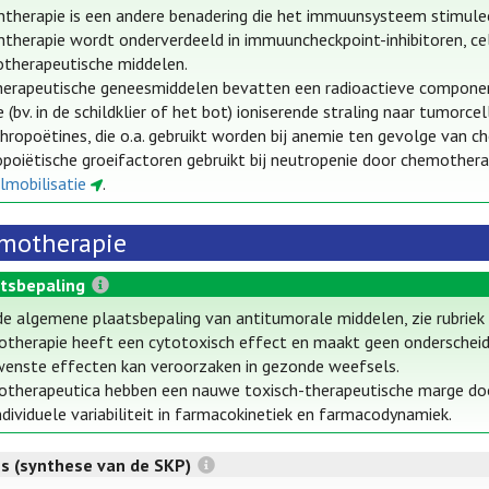
herapie is een andere benadering die het immuunsysteem stimulee
herapie wordt onderverdeeld in immuuncheckpoint-inhibitoren, celt
therapeutische middelen.
erapeutische geneesmiddelen bevatten een radioactieve component di
(bv. in de schildklier of het bot) ioniserende straling naar tumorcel
hropoëtines, die o.a. gebruikt worden bij anemie ten gevolge van 
oiëtische groeifactoren gebruikt bij neutropenie door chemothera
lmobilisatie
.
motherapie
tsbepaling
de algemene plaatsbepaling van antitumorale middelen, zie rubrie
therapie heeft een cytotoxisch effect en maakt geen onderscheid
enste effecten kan veroorzaken in gezonde weefsels.
therapeutica hebben een nauwe toxisch-therapeutische marge door 
ndividuele variabiliteit in farmacokinetiek en farmacodynamiek.
es (synthese van de SKP)