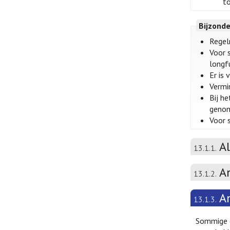
t
Bijzond
Regel
Voor 
longfu
Er is
Vermi
Bij h
genom
Voor 
A
13.1.1.
A
13.1.2.
A
13.1.3.
Sommige d