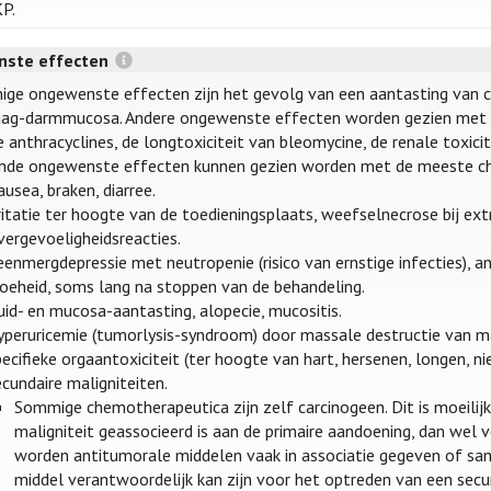
KP.
ste effecten
ge ongewenste effecten zijn het gevolg van een aantasting van cel
ag-darmmucosa. Andere ongewenste effecten worden gezien met bep
 anthracyclines, de longtoxiciteit van bleomycine, de renale toxicit
nde ongewenste effecten kunnen gezien worden met de meeste c
usea, braken, diarree.
ritatie ter hoogte van de toedieningsplaats, weefselnecrose bij ext
vergevoeligheidsreacties.
enmergdepressie met neutropenie (risico van ernstige infecties), a
oeheid, soms lang na stoppen van de behandeling.
id- en mucosa-aantasting, alopecie, mucositis.
yperuricemie (tumorlysis-syndroom) door massale destructie van ma
ecifieke orgaantoxiciteit (ter hoogte van hart, hersenen, longen, nier,
cundaire maligniteiten.
Sommige chemotherapeutica zijn zelf carcinogeen. Dit is moeilijk
maligniteit geassocieerd is aan de primaire aandoening, dan wel
worden antitumorale middelen vaak in associatie gegeven of sam
middel verantwoordelijk kan zijn voor het optreden van een secun