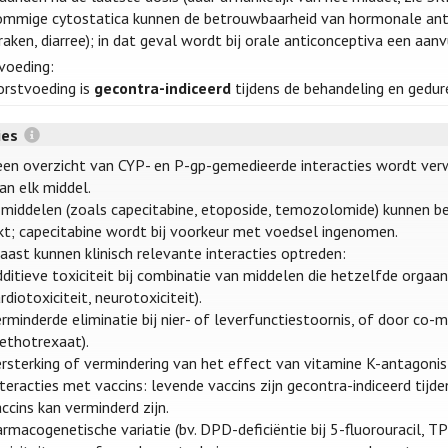
ommige cytostatica kunnen de betrouwbaarheid van hormonale antico
raken, diarree); in dat geval wordt bij orale anticonceptiva een a
voeding:
orstvoeding is
gecontra-indiceerd
tijdens de behandeling en gedure
ies
een overzicht van CYP- en P-gp-gemedieerde interacties wordt ve
an elk middel.
 middelen (zoals capecitabine, etoposide, temozolomide) kunnen be
kt; capecitabine wordt bij voorkeur met voedsel ingenomen.
aast kunnen klinisch relevante interacties optreden:
ditieve toxiciteit bij combinatie van middelen die hetzelfde orgaan
rdiotoxiciteit, neurotoxiciteit).
rminderde eliminatie bij nier- of leverfunctiestoornis, of door co-me
ethotrexaat).
rsterking of vermindering van het effect van vitamine K-antagonis
teracties met vaccins: levende vaccins zijn gecontra-indiceerd tij
ccins kan verminderd zijn.
rmacogenetische variatie (bv. DPD-deficiëntie bij 5-fluorouracil, T