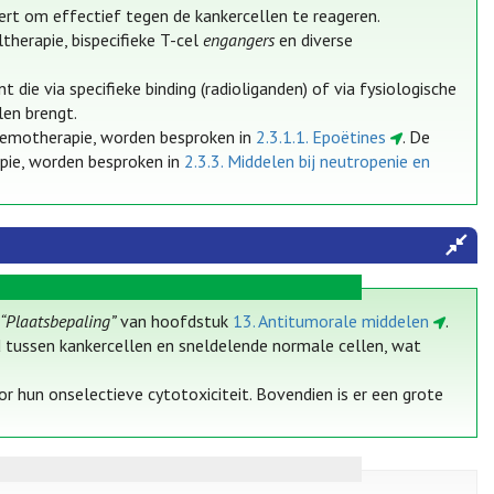
rt om effectief tegen de kankercellen te reageren.
herapie, bispecifieke T-cel
engangers
en diverse
e via specifieke binding (radioliganden) of via fysiologische
len brengt.
chemotherapie, worden besproken in
2.3.1.1. Epoëtines
. De
pie, worden besproken in
2.3.3. Middelen bij neutropenie en
k
“Plaatsbepaling”
van hoofdstuk
13. Antitumorale middelen
.
 tussen kankercellen en sneldelende normale cellen, wat
hun onselectieve cytotoxiciteit. Bovendien is er een grote