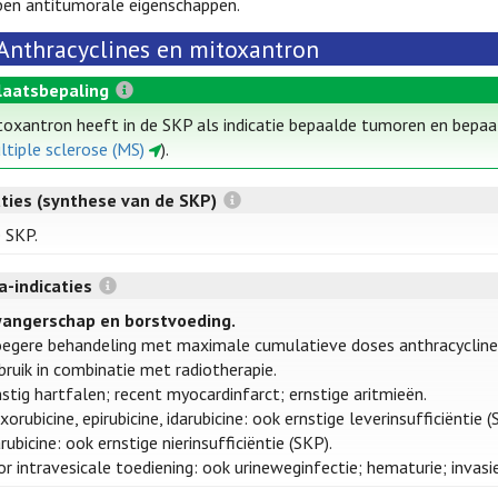
en antitumorale eigenschappen.
Anthracyclines en mitoxantron
laatsbepaling
toxantron heeft in de SKP als indicatie bepaalde tumoren en bepaa
ltiple sclerose (MS)
).
aties (synthese van de SKP)
e SKP.
a-indicaties
angerschap en borstvoeding.
oegere behandeling met maximale cumulatieve doses anthracycline
bruik in combinatie met radiotherapie.
nstig hartfalen; recent myocardinfarct; ernstige aritmieën.
orubicine, epirubicine, idarubicine: ook ernstige leverinsufficiëntie (
rubicine: ook ernstige nierinsufficiëntie (SKP).
or intravesicale toediening: ook urineweginfectie; hematurie; inva