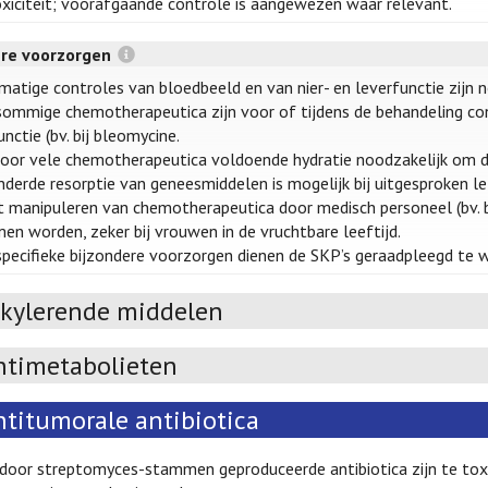
oxiciteit; voorafgaande controle is aangewezen waar relevant.
ere voorzorgen
matige controles van bloedbeeld en van nier- en leverfunctie zijn n
sommige chemotherapeutica zijn voor of tijdens de behandeling contr
nctie (bv. bij bleomycine.
 voor vele chemotherapeutica voldoende hydratie noodzakelijk om de
nderde resorptie van geneesmiddelen is mogelijk bij uitgesproken le
et manipuleren van chemotherapeutica door medisch personeel (bv. 
en worden, zeker bij vrouwen in de vruchtbare leeftijd.
specifieke bijzondere voorzorgen dienen de SKP’s geraadpleegd te 
lkylerende middelen
ntimetabolieten
ntitumorale antibiotica
oor streptomyces-stammen geproduceerde antibiotica zijn te toxi