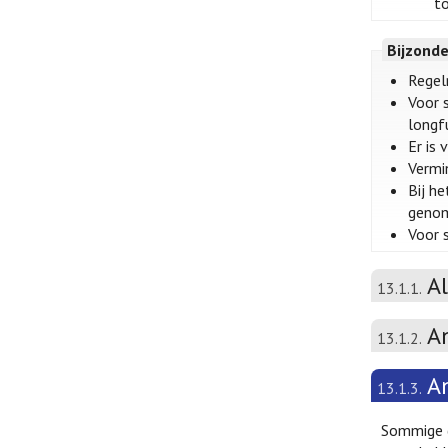
t
Bijzond
Regel
Voor 
longfu
Er is
Vermi
Bij h
genom
Voor 
A
13.1.1.
A
13.1.2.
A
13.1.3.
Sommige d