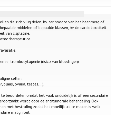
len die zich vlug delen, bv. ter hoogte van het beenmerg of
aalde middelen of bepaalde klassen, bv. de cardiotoxiciteit
eit van cisplatine.
hemotherapeutica.
ravasatie.
nemie, trombocytopenie (risico van bloedingen).
ligne cellen.
 blaas, ovaria, testes,...).
 te beoordelen omdat het vaak onduidelijk is of een secundaire
 veroorzaakt wordt door de antitumorale behandeling. Ook
en met bestraling zodat het moeilijk uit te maken is welk
daire maligniteit.