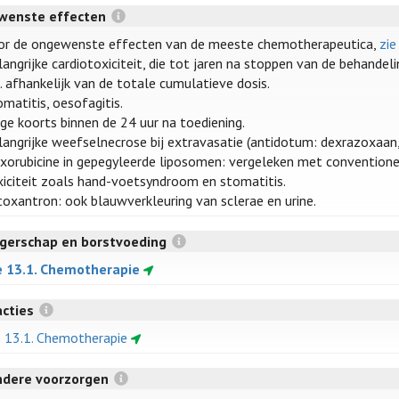
wenste effecten
or de ongewenste effecten van de meeste chemotherapeutica,
zie
angrijke cardiotoxiciteit, die tot jaren na stoppen van de behandelin
. afhankelijk van de totale cumulatieve dosis.
matitis, oesofagitis.
ge koorts binnen de 24 uur na toediening.
langrijke weefselnecrose bij extravasatie (antidotum: dexrazoxaan
xorubicine in gepegyleerde liposomen: vergeleken met conventione
xiciteit zoals hand-voetsyndroom en stomatitis.
toxantron: ook blauwverkleuring van sclerae en urine.
gerschap en borstvoeding
e 13.1. Chemotherapie
acties
e 13.1. Chemotherapie
ndere voorzorgen