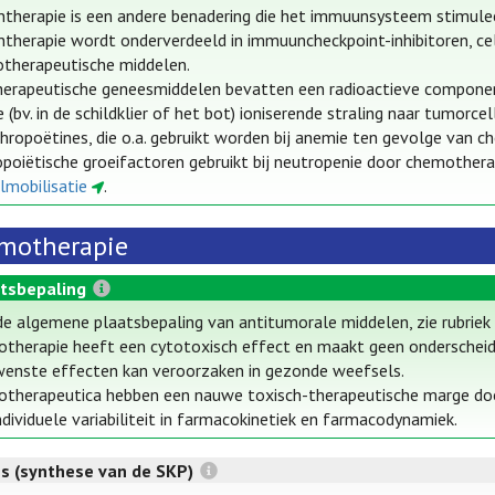
herapie is een andere benadering die het immuunsysteem stimulee
herapie wordt onderverdeeld in immuuncheckpoint-inhibitoren, celt
therapeutische middelen.
erapeutische geneesmiddelen bevatten een radioactieve component di
(bv. in de schildklier of het bot) ioniserende straling naar tumorcel
hropoëtines, die o.a. gebruikt worden bij anemie ten gevolge van 
oiëtische groeifactoren gebruikt bij neutropenie door chemothera
lmobilisatie
.
motherapie
tsbepaling
de algemene plaatsbepaling van antitumorale middelen, zie rubrie
therapie heeft een cytotoxisch effect en maakt geen onderscheid
enste effecten kan veroorzaken in gezonde weefsels.
therapeutica hebben een nauwe toxisch-therapeutische marge door 
ndividuele variabiliteit in farmacokinetiek en farmacodynamiek.
es (synthese van de SKP)