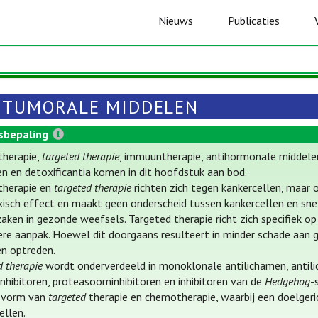
Nieuws
Publicaties
ITUMORALE MIDDELEN
sbepaling
herapie,
targeted therapie
, immuuntherapie, antihormonale middelen
n en detoxificantia komen in dit hoofdstuk aan bod.
herapie en
targeted therapie
richten zich tegen kankercellen, maar 
isch effect en maakt geen onderscheid tussen kankercellen en sn
aken in gezonde weefsels. Targeted therapie richt zich specifiek 
ere aanpak. Hoewel dit doorgaans resulteert in minder schade aan 
n optreden.
d therapie
wordt onderverdeeld in monoklonale antilichamen, antili
nhibitoren, proteasoominhibitoren en inhibitoren van de
Hedgehog
-
e vorm van
targeted
therapie en chemotherapie, waarbij een doelgeri
ellen.