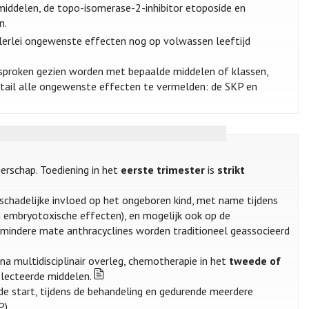
middelen, de topo-isomerase-2-inhibitor etoposide en
n.
lerlei ongewenste effecten nog op volwassen leeftijd
proken gezien worden met bepaalde middelen of klassen,
detail alle ongewenste effecten te vermelden: de SKP en
erschap. Toediening in het
eerste trimester
is
strikt
schadelijke invloed op het ongeboren kind, met name tijdens
 embryotoxische effecten), en mogelijk ook op de
n mindere mate anthracyclines worden traditioneel geassocieerd
n na multidisciplinair overleg, chemotherapie in het
tweede of
ecteerde middelen.
de start, tijdens de behandeling en gedurende meerdere
P).