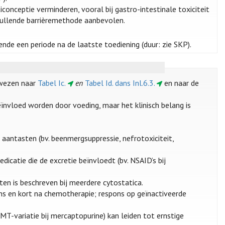
nceptie verminderen, vooral bij gastro-intestinale toxiciteit
anvullende barrièremethode aanbevolen.
nde een periode na de laatste toediening (duur: zie SKP).
rwezen naar
Tabel Ic.
en
Tabel Id. dans Inl.6.3.
en naar de
ïnvloed worden door voeding, maar het klinisch belang is
 aantasten (bv. beenmergsuppressie, nefrotoxiciteit,
dicatie die de excretie beïnvloedt (bv. NSAID’s bij
ten is beschreven bij meerdere cytostatica.
dens en kort na chemotherapie; respons op geïnactiveerde
PMT-variatie bij mercaptopurine) kan leiden tot ernstige