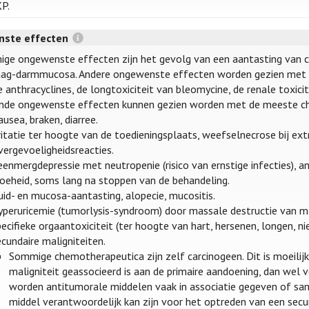
KP.
ste effecten
ge ongewenste effecten zijn het gevolg van een aantasting van cel
ag-darmmucosa. Andere ongewenste effecten worden gezien met bep
 anthracyclines, de longtoxiciteit van bleomycine, de renale toxicit
nde ongewenste effecten kunnen gezien worden met de meeste c
usea, braken, diarree.
ritatie ter hoogte van de toedieningsplaats, weefselnecrose bij ext
vergevoeligheidsreacties.
enmergdepressie met neutropenie (risico van ernstige infecties), a
oeheid, soms lang na stoppen van de behandeling.
id- en mucosa-aantasting, alopecie, mucositis.
yperuricemie (tumorlysis-syndroom) door massale destructie van ma
ecifieke orgaantoxiciteit (ter hoogte van hart, hersenen, longen, nier,
cundaire maligniteiten.
Sommige chemotherapeutica zijn zelf carcinogeen. Dit is moeilijk
maligniteit geassocieerd is aan de primaire aandoening, dan wel
worden antitumorale middelen vaak in associatie gegeven of sam
middel verantwoordelijk kan zijn voor het optreden van een secun