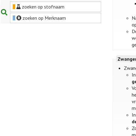
zoeken op stofnaam
zoeken op Merknaam
N
o
D
w
g
Zwanger
Zwang
I
g
V
h
v
m
In
d
Z
ma