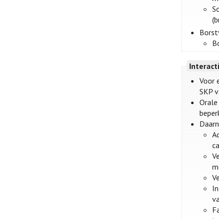
S
(b
Borst
B
Interact
Voor 
SKP v
Orale
beper
Daarn
Ad
ca
Ve
m
Ve
In
va
Fa