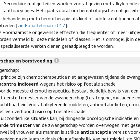
Secundaire maligniteiten worden vooral gezien met alkylerende 
anthracyclines. Het gaat vooral om hematologische maligniteite
a behandeling met chemotherapie als kind of adolescent kunnen al
ptreden [
zie Folia februari 2017
].
e voornaamste ongewenste effecten die frequenter of meer uitges
orden vermeld bij deze middelen of klassen. Het is onmogelijk in 
especialiseerde werken dienen geraadpleegd te worden.
schap en borstvoeding
erschap:
n principe zijn chemotherapeutica niet aangewezen tijdens de zwang
econtra-indiceerd
wegens het risico op foetale schade.
oor de meeste chemotherapeutica bestaat duidelijk bewijs van een 
et eerste trimester van de zwangerschap (teratogene, mutagene en
ruchtbaarheid. Vooral alkylerende middelen, antimetabolieten, en i
et een verhoogd risico op foetale schade.
 uitzonderlijke situaties kan, bij dringende oncologische indicatie e
erde trimester
van de zwangerschap worden overwogen met gesel
owel bij vrouwen als mannen is strikte
anticonceptie
vereist voor 
anden na de laatste dosis (duur afhankelijk van het middel, zie SK