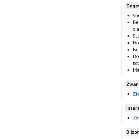
Onge
Vo
Bel
o.a
Sto
Ho
Be
Do
to
Mi
Zwan
Zi
Inter
Zi
Bijzo