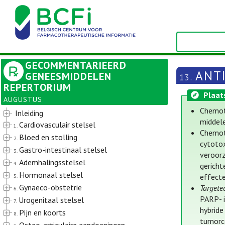
GECOMMENTARIEERD
ANT
GENEESMIDDELEN
13.
REPERTORIUM
Plaat
AUGUSTUS
Chemot
Inleiding
middele
Cardiovasculair stelsel
1.
Chemot
Bloed en stolling
2.
cytotox
Gastro-intestinaal stelsel
3.
veroorz
Ademhalingsstelsel
4.
gericht
Hormonaal stelsel
effecte
5.
Gynaeco-obstetrie
Targete
6.
PARP- i
Urogenitaal stelsel
7.
hybrid
Pijn en koorts
8.
tumorc