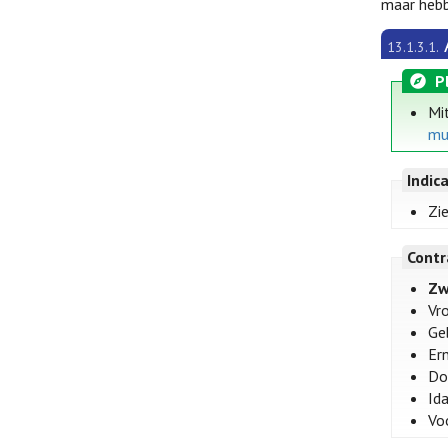
maar hebb
13.1.3.1.
P
Mi
mu
Indic
Zi
Contr
Zw
Vr
Ge
Er
Dox
Ida
Vo