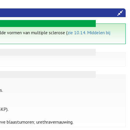
lde vormen van multiple sclerose (
zie 10.14. Middelen bij
s.
SKP).
sieve blaastumoren; urethravernauwing.