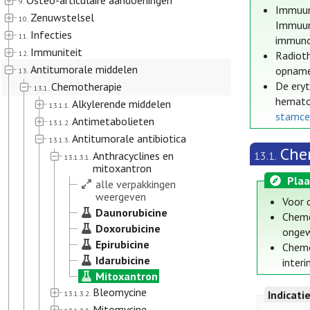
Osteo-articulaire aandoeningen
9.
Immuunt
Zenuwstelsel
10.
Immuunt
Infecties
11.
immuno
Immuniteit
12.
Radioth
Antitumorale middelen
opname 
13.
De eryt
Chemotherapie
13.1.
hematop
Alkylerende middelen
13.1.1.
stamce
Antimetabolieten
13.1.2.
Antitumorale antibiotica
13.1.3.
Che
Anthracyclines en
13.1.
13.1.3.1.
mitoxantron
Plaa
alle verpakkingen
weergeven
Voor 
Daunorubicine
Chemo
Doxorubicine
ongew
Epirubicine
Chemo
Idarubicine
interi
Mitoxantron
Bleomycine
Indicati
13.1.3.2.
Mitomycine