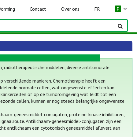
Vorming
Contact
Over ons
FR
P
, radiotherapeutische middelen, diverse antitumorale
op verschillende manieren. Chemotherapie heeft een
eldelende normale cellen, wat ongewenste effecten kan
op kankercellen of op de tumoromgeving wat leidt tot een
gezonde cellen, kunnen er nog steeds belangrijke ongewenste
chaam-geneesmiddel-conjugaten, proteïne-kinase inhibitoren,
signaalroute. Antilichaam-geneesmiddel-conjugaten zijn een
cht antilichaam een cytotoxisch geneesmiddel aflevert aan