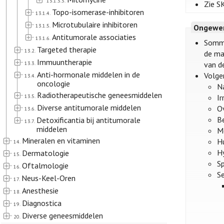
13.1.3.3.
Zie S
Topo-isomerase-inhibitoren
13.1.4.
Microtubulaire inhibitoren
13.1.5.
Ongewen
Antitumorale associaties
13.1.6.
Sommi
Targeted therapie
13.2.
de ma
Immuuntherapie
13.3.
van de
Anti-hormonale middelen in de
Volge
13.4.
oncologie
Na
Radiotherapeutische geneesmiddelen
13.5.
Ir
Diverse antitumorale middelen
O
13.6.
Be
Detoxificantia bij antitumorale
13.7.
middelen
M
Mineralen en vitaminen
Hu
14.
H
Dermatologie
15.
Sp
Oftalmologie
16.
Se
Neus-Keel-Oren
17.
Anesthesie
18.
Diagnostica
19.
Diverse geneesmiddelen
20.