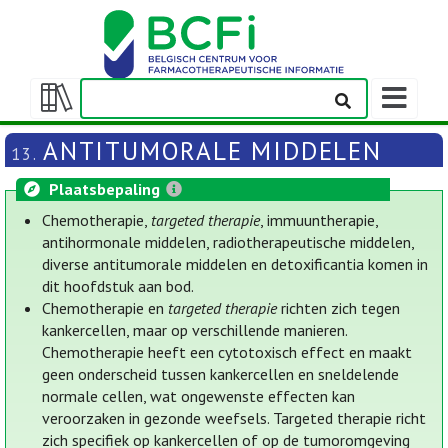
Weergeven
navigatieba
Weergeven/verbergen
inhoudstafel
ANTITUMORALE MIDDELEN
13.
Plaatsbepaling
Chemotherapie,
targeted therapie
, immuuntherapie,
antihormonale middelen, radiotherapeutische middelen,
diverse antitumorale middelen en detoxificantia komen in
dit hoofdstuk aan bod.
Chemotherapie en
targeted therapie
richten zich tegen
kankercellen, maar op verschillende manieren.
Chemotherapie heeft een cytotoxisch effect en maakt
geen onderscheid tussen kankercellen en sneldelende
normale cellen, wat ongewenste effecten kan
veroorzaken in gezonde weefsels. Targeted therapie richt
zich specifiek op kankercellen of op de tumoromgeving