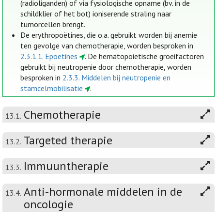
(radioliganden) of via fysiologische opname (bv. in de
schildklier of het bot) ioniserende straling naar
tumorcellen brengt.
De erythropoëtines, die o.a. gebruikt worden bij anemie
ten gevolge van chemotherapie, worden besproken in
2.3.1.1. Epoëtines
. De hematopoiëtische groeifactoren
gebruikt bij neutropenie door chemotherapie, worden
besproken in
2.3.3. Middelen bij neutropenie en
stamcelmobilisatie
.
Chemotherapie
13.1.
Targeted therapie
13.2.
Immuuntherapie
13.3.
Anti-hormonale middelen in de
13.4.
oncologie