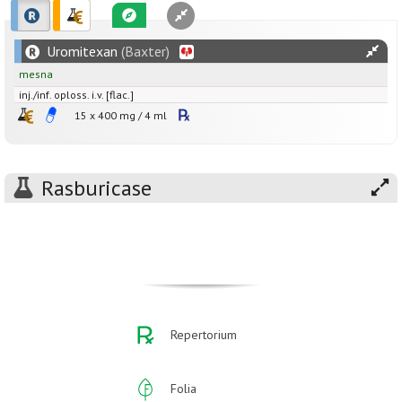
Uromitexan
(Baxter)
mesna
inj./inf. oploss. i.v. [flac.]
15 x
400
mg
/
4
ml
Rasburicase
Repertorium
Folia