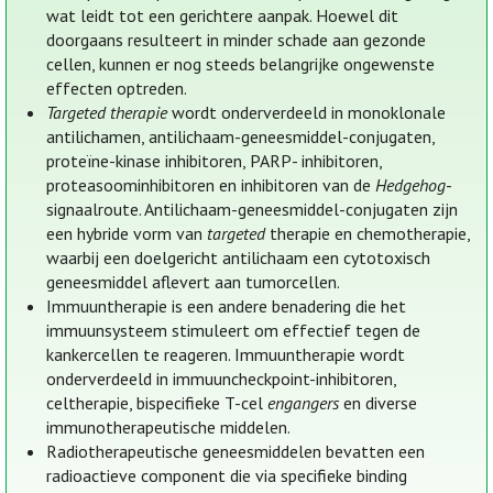
wat leidt tot een gerichtere aanpak. Hoewel dit
doorgaans resulteert in minder schade aan gezonde
cellen, kunnen er nog steeds belangrijke ongewenste
effecten optreden.
Targeted therapie
wordt onderverdeeld in monoklonale
antilichamen, antilichaam-geneesmiddel-conjugaten,
proteïne-kinase inhibitoren, PARP- inhibitoren,
proteasoominhibitoren en inhibitoren van de
Hedgehog
-
signaalroute. Antilichaam-geneesmiddel-conjugaten zijn
een hybride vorm van
targeted
therapie en chemotherapie,
waarbij een doelgericht antilichaam een cytotoxisch
geneesmiddel aflevert aan tumorcellen.
Immuuntherapie is een andere benadering die het
immuunsysteem stimuleert om effectief tegen de
kankercellen te reageren. Immuuntherapie wordt
onderverdeeld in immuuncheckpoint-inhibitoren,
celtherapie, bispecifieke T-cel
engangers
en diverse
immunotherapeutische middelen.
Radiotherapeutische geneesmiddelen bevatten een
radioactieve component die via specifieke binding