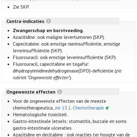
Zie SKP.
Contra-indicaties
Zwangerschap en borstvoeding.
Azacitidine: ook maligne levertumoren (SKP).
Capecitabine: ook ernstige nierinsufficiëntie, ernstige
leverinsufficiëntie (SKP).
Fluorouracil: ook ernstige leverinsufficiëntie (SKP).
Fluorouracil, capecitabine en tegafur:
dihydropyrimidinedehydrogenase(DPD)-deficiëntie (
zie
rubriek “Ongewenste effecten”
).
Ongewenste effecten
Voor de ongewenste effecten van de meeste
chemotherapeutica,
zie 13.1. Chemotherapie
Hematologische toxiciteit.
Gastro-intestinale letsels: stomatitis, buccale en soms
gastro-intestinale ulceraties.
Azacitidine en decitabine : ook reacties ter hoogte van de