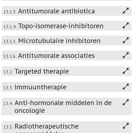
Antitumorale antibiotica
13.1.3.
Topo-isomerase-inhibitoren
13.1.4.
Microtubulaire inhibitoren
13.1.5.
Antitumorale associaties
13.1.6.
Targeted therapie
13.2.
Immuuntherapie
13.3.
Anti-hormonale middelen in de
13.4.
oncologie
Radiotherapeutische
13.5.