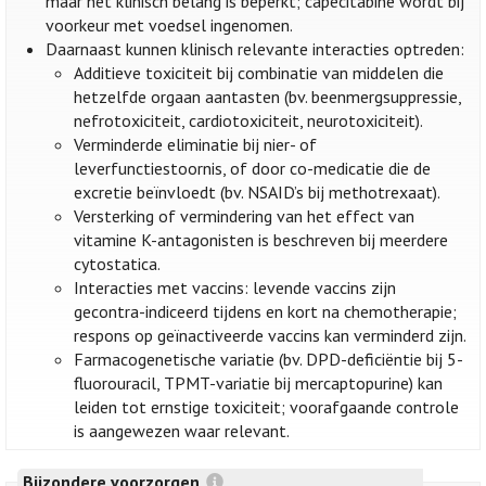
maar het klinisch belang is beperkt; capecitabine wordt bij
voorkeur met voedsel ingenomen.
Daarnaast kunnen klinisch relevante interacties optreden:
Additieve toxiciteit bij combinatie van middelen die
hetzelfde orgaan aantasten (bv. beenmergsuppressie,
nefrotoxiciteit, cardiotoxiciteit, neurotoxiciteit).
Verminderde eliminatie bij nier- of
leverfunctiestoornis, of door co-medicatie die de
excretie beïnvloedt (bv. NSAID’s bij methotrexaat).
Versterking of vermindering van het effect van
vitamine K-antagonisten is beschreven bij meerdere
cytostatica.
Interacties met vaccins: levende vaccins zijn
gecontra-indiceerd tijdens en kort na chemotherapie;
respons op geïnactiveerde vaccins kan verminderd zijn.
Farmacogenetische variatie (bv. DPD-deficiëntie bij 5-
fluorouracil, TPMT-variatie bij mercaptopurine) kan
leiden tot ernstige toxiciteit; voorafgaande controle
is aangewezen waar relevant.
Bijzondere voorzorgen