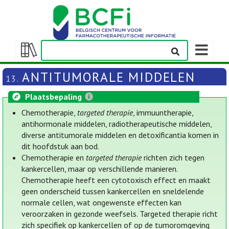
Weergeven
navigatieba
Weergeven/verbergen
inhoudstafel
ANTITUMORALE MIDDELEN
13.
Plaatsbepaling
Chemotherapie,
targeted therapie
, immuuntherapie,
antihormonale middelen, radiotherapeutische middelen,
diverse antitumorale middelen en detoxificantia komen in
dit hoofdstuk aan bod.
Chemotherapie en
targeted therapie
richten zich tegen
kankercellen, maar op verschillende manieren.
Chemotherapie heeft een cytotoxisch effect en maakt
geen onderscheid tussen kankercellen en sneldelende
normale cellen, wat ongewenste effecten kan
veroorzaken in gezonde weefsels. Targeted therapie richt
zich specifiek op kankercellen of op de tumoromgeving