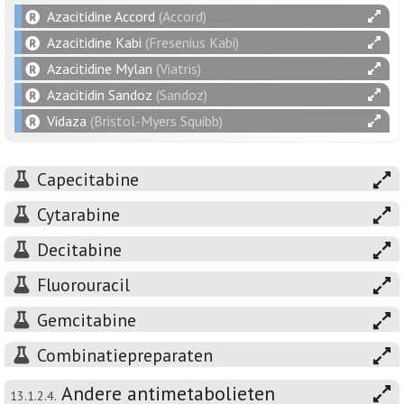
Azacitidine Accord
(Accord)
Azacitidine Kabi
(Fresenius Kabi)
Azacitidine Mylan
(Viatris)
Azacitidin Sandoz
(Sandoz)
Vidaza
(Bristol-Myers Squibb)
Capecitabine
Cytarabine
Decitabine
Fluorouracil
Gemcitabine
Combinatiepreparaten
Andere antimetabolieten
13.1.2.4.