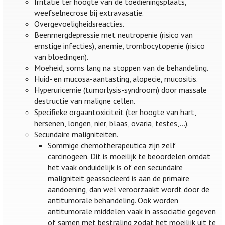
Irritatie ter hoogte van de toedieningsplaats,
weefselnecrose bij extravasatie.
Overgevoeligheidsreacties.
Beenmergdepressie met neutropenie (risico van
ernstige infecties), anemie, trombocytopenie (risico
van bloedingen).
Moeheid, soms lang na stoppen van de behandeling.
Huid- en mucosa-aantasting, alopecie, mucositis.
Hyperuricemie (tumorlysis-syndroom) door massale
destructie van maligne cellen.
Specifieke orgaantoxiciteit (ter hoogte van hart,
hersenen, longen, nier, blaas, ovaria, testes,...).
Secundaire maligniteiten.
Sommige chemotherapeutica zijn zelf
carcinogeen. Dit is moeilijk te beoordelen omdat
het vaak onduidelijk is of een secundaire
maligniteit geassocieerd is aan de primaire
aandoening, dan wel veroorzaakt wordt door de
antitumorale behandeling. Ook worden
antitumorale middelen vaak in associatie gegeven
of samen met bestraling zodat het moeilijk uit te