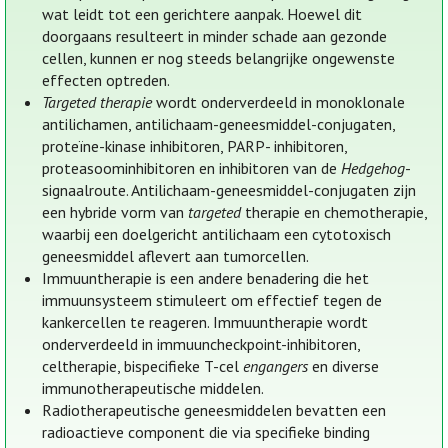
wat leidt tot een gerichtere aanpak. Hoewel dit
doorgaans resulteert in minder schade aan gezonde
cellen, kunnen er nog steeds belangrijke ongewenste
effecten optreden.
Targeted therapie
wordt onderverdeeld in monoklonale
antilichamen, antilichaam-geneesmiddel-conjugaten,
proteïne-kinase inhibitoren, PARP- inhibitoren,
proteasoominhibitoren en inhibitoren van de
Hedgehog
-
signaalroute. Antilichaam-geneesmiddel-conjugaten zijn
een hybride vorm van
targeted
therapie en chemotherapie,
waarbij een doelgericht antilichaam een cytotoxisch
geneesmiddel aflevert aan tumorcellen.
Immuuntherapie is een andere benadering die het
immuunsysteem stimuleert om effectief tegen de
kankercellen te reageren. Immuuntherapie wordt
onderverdeeld in immuuncheckpoint-inhibitoren,
celtherapie, bispecifieke T-cel
engangers
en diverse
immunotherapeutische middelen.
Radiotherapeutische geneesmiddelen bevatten een
radioactieve component die via specifieke binding