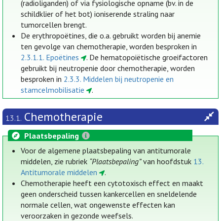
(radioliganden) of via fysiologische opname (bv. in de
schildklier of het bot) ioniserende straling naar
tumorcellen brengt.
De erythropoëtines, die o.a. gebruikt worden bij anemie
ten gevolge van chemotherapie, worden besproken in
2.3.1.1. Epoëtines
. De hematopoiëtische groeifactoren
gebruikt bij neutropenie door chemotherapie, worden
besproken in
2.3.3. Middelen bij neutropenie en
stamcelmobilisatie
.
Chemotherapie
13.1.
Plaatsbepaling
Voor de algemene plaatsbepaling van antitumorale
middelen, zie rubriek
“Plaatsbepaling”
van hoofdstuk
13.
Antitumorale middelen
.
Chemotherapie heeft een cytotoxisch effect en maakt
geen onderscheid tussen kankercellen en sneldelende
normale cellen, wat ongewenste effecten kan
veroorzaken in gezonde weefsels.