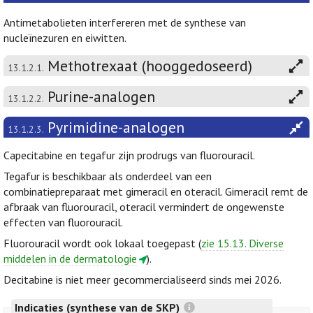
Antimetabolieten interfereren met de synthese van
nucleïnezuren en eiwitten.
Methotrexaat (hooggedoseerd)
13.1.2.1.
Purine-analogen
13.1.2.2.
Pyrimidine-analogen
13.1.2.3.
Capecitabine en tegafur zijn prodrugs van fluorouracil.
Tegafur is beschikbaar als onderdeel van een
combinatiepreparaat met gimeracil en oteracil. Gimeracil remt de
afbraak van fluorouracil, oteracil vermindert de ongewenste
effecten van fluorouracil.
Fluorouracil wordt ook lokaal toegepast (
zie 15.13. Diverse
middelen in de dermatologie
).
Decitabine is niet meer gecommercialiseerd sinds mei 2026.
Indicaties (synthese van de SKP)