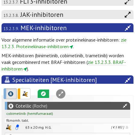
FLT3-inhibitoren
13.2.3.7.
JAK-inhibitoren
13.2.3.8.
MEK-inhibitoren
13.2.3.9.
Voor algemene informatie over proteïnekinase-inhibitoren:
zie
13.2.3. Proteïnekinase-inhibitoren
.
MEK-inhibitoren (binimetinib, cobimetinib, trametinib) worden
vaak gecombineerd met BRAF-inhibitoren (
zie 13.2.3.3. BRAF-
inhibitoren
).
Specialiteiten [MEK-inhibitoren]
Cotellic
(Roche)
cobimetinib
(hemifumaraat)
filmomh. tabl.
63 x
20
mg
H.G.
[ € 5 802 ]