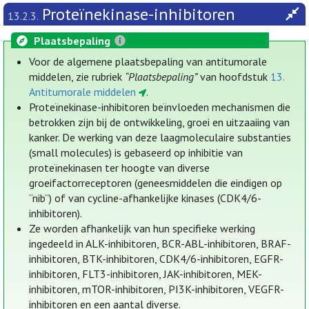
Proteïnekinase-inhibitoren
13.2.3.
Plaatsbepaling
Voor de algemene plaatsbepaling van antitumorale
middelen, zie rubriek
“Plaatsbepaling”
van hoofdstuk
13.
Antitumorale middelen
.
Proteïnekinase-inhibitoren beïnvloeden mechanismen die
betrokken zijn bij de ontwikkeling, groei en uitzaaiing van
kanker. De werking van deze laagmoleculaire substanties
(small molecules) is gebaseerd op inhibitie van
proteïnekinasen ter hoogte van diverse
groeifactorreceptoren (geneesmiddelen die eindigen op
“nib”) of van cycline-afhankelijke kinases (CDK4/6-
inhibitoren).
Ze worden afhankelijk van hun specifieke werking
ingedeeld in ALK-inhibitoren, BCR-ABL-inhibitoren, BRAF-
inhibitoren, BTK-inhibitoren, CDK4/6-inhibitoren, EGFR-
inhibitoren, FLT3-inhibitoren, JAK-inhibitoren, MEK-
inhibitoren, mTOR-inhibitoren, PI3K-inhibitoren, VEGFR-
inhibitoren en een aantal diverse.