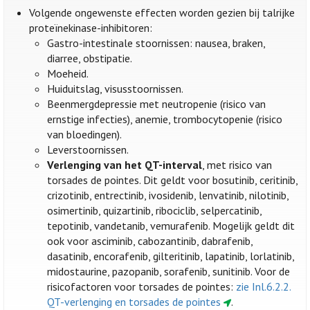
Volgende ongewenste effecten worden gezien bij talrijke
proteïnekinase-inhibitoren:
Gastro-intestinale stoornissen: nausea, braken,
diarree, obstipatie.
Moeheid.
Huiduitslag, visusstoornissen.
Beenmergdepressie met neutropenie (risico van
ernstige infecties), anemie, trombocytopenie (risico
van bloedingen).
Leverstoornissen.
Verlenging van het QT-interval
, met risico van
torsades de pointes. Dit geldt voor bosutinib, ceritinib,
crizotinib, entrectinib, ivosidenib, lenvatinib, nilotinib,
osimertinib, quizartinib, ribociclib, selpercatinib,
tepotinib, vandetanib, vemurafenib. Mogelijk geldt dit
ook voor asciminib, cabozantinib, dabrafenib,
dasatinib, encorafenib, gilteritinib, lapatinib, lorlatinib,
midostaurine, pazopanib, sorafenib, sunitinib. Voor de
risicofactoren voor torsades de pointes:
zie Inl.6.2.2.
QT-verlenging en torsades de pointes
.