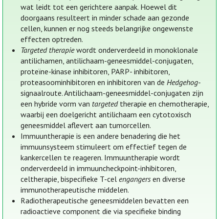
wat leidt tot een gerichtere aanpak. Hoewel dit
doorgaans resulteert in minder schade aan gezonde
cellen, kunnen er nog steeds belangrijke ongewenste
effecten optreden.
Targeted therapie
wordt onderverdeeld in monoklonale
antilichamen, antilichaam-geneesmiddel-conjugaten,
proteïne-kinase inhibitoren, PARP- inhibitoren,
proteasoominhibitoren en inhibitoren van de
Hedgehog
-
signaalroute. Antilichaam-geneesmiddel-conjugaten zijn
een hybride vorm van
targeted
therapie en chemotherapie,
waarbij een doelgericht antilichaam een cytotoxisch
geneesmiddel aflevert aan tumorcellen.
Immuuntherapie is een andere benadering die het
immuunsysteem stimuleert om effectief tegen de
kankercellen te reageren. Immuuntherapie wordt
onderverdeeld in immuuncheckpoint-inhibitoren,
celtherapie, bispecifieke T-cel
engangers
en diverse
immunotherapeutische middelen.
Radiotherapeutische geneesmiddelen bevatten een
radioactieve component die via specifieke binding