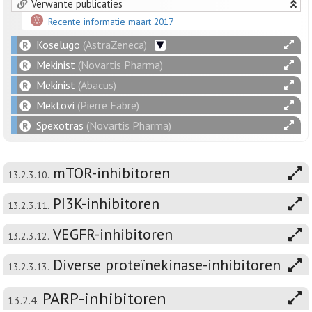
Verwante publicaties
Recente informatie maart 2017
Koselugo
(AstraZeneca)
Mekinist
(Novartis Pharma)
Mekinist
(Abacus)
Mektovi
(Pierre Fabre)
Spexotras
(Novartis Pharma)
mTOR-inhibitoren
13.2.3.10.
PI3K-inhibitoren
13.2.3.11.
VEGFR-inhibitoren
13.2.3.12.
Diverse proteïnekinase-inhibitoren
13.2.3.13.
PARP-inhibitoren
13.2.4.