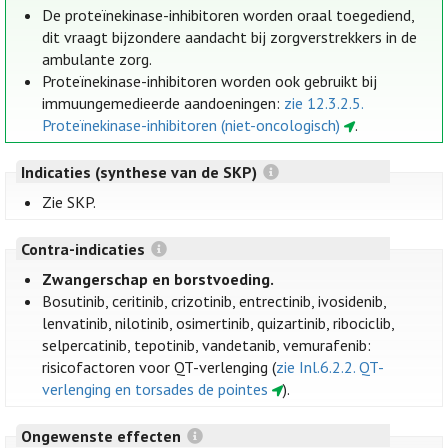
De proteïnekinase-inhibitoren worden oraal toegediend,
dit vraagt bijzondere aandacht bij zorgverstrekkers in de
ambulante zorg.
Proteïnekinase-inhibitoren worden ook gebruikt bij
immuungemedieerde aandoeningen:
zie 12.3.2.5.
Proteïnekinase-inhibitoren (niet-oncologisch)
.
Indicaties (synthese van de SKP)
Zie SKP.
Contra-indicaties
Zwangerschap en borstvoeding.
Bosutinib, ceritinib, crizotinib, entrectinib, ivosidenib,
lenvatinib, nilotinib, osimertinib, quizartinib, ribociclib,
selpercatinib, tepotinib, vandetanib, vemurafenib:
risicofactoren voor QT-verlenging (
zie Inl.6.2.2. QT-
verlenging en torsades de pointes
).
Ongewenste effecten