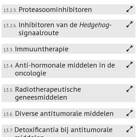
Proteasoominhibitoren
13.2.5.
Inhibitoren van de
Hedgehog
-
13.2.6.
signaalroute
Immuuntherapie
13.3.
Anti-hormonale middelen in de
13.4.
oncologie
Radiotherapeutische
13.5.
geneesmiddelen
Diverse antitumorale middelen
13.6.
Detoxificantia bij antitumorale
13.7.