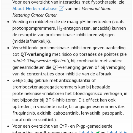
Voor een overzicht van interacties met fytotherapie: zie
About Herbs-database
van het
Memorial Sloan
Kettering Cancer Center
.
Voeding en middelen die de maag-pH beïnvloeden (zoals
protonpompremmers, H
-antagonisten, antacida) kunnen
2
de resorptie van proteïnekinase-inhibitoren wijzigen
(middelafhankelijk).
Verschillende proteïnekinase-inhibitoren geven aanleiding
tot
QT-verlenging
met risico op torsades de pointes (zie
rubriek “Ongewenste effecten”
), bij combinatie met andere
geneesmiddelen die QT-verlenging geven of bij verhoging
van de concentraties door inhibitie van de afbraak.
Gelijktijdig gebruik met anticoagulantia of
trombocytenaggregatieremmers kan bij bepaalde
proteïnekinase-inhibitoren het bloedingsrisico verhogen, in
het bijzonder bij BTK-inhibitoren. Dit effect kan ook
optreden, in variabele mate, bij angiogeneseremmers (bv.
fruquintinib, axitinib, cabozantinib, lenvatinib, pazopanib,
sorafenib en sunitinib).
Voor een overzicht van CYP- en P-gp-gemedieerde
interacties wordt verwezen naar
Tabel Ic.
en
Tabel Id. in