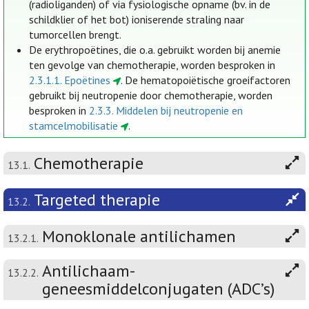
(radioliganden) of via fysiologische opname (bv. in de
schildklier of het bot) ioniserende straling naar
tumorcellen brengt.
De erythropoëtines, die o.a. gebruikt worden bij anemie
ten gevolge van chemotherapie, worden besproken in
2.3.1.1. Epoëtines
. De hematopoiëtische groeifactoren
gebruikt bij neutropenie door chemotherapie, worden
besproken in
2.3.3. Middelen bij neutropenie en
stamcelmobilisatie
.
Chemotherapie
13.1.
Targeted therapie
13.2.
Monoklonale antilichamen
13.2.1.
Antilichaam-
13.2.2.
geneesmiddelconjugaten (ADC’s)