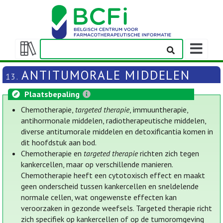
Weergeven
navigatieba
Weergeven/verbergen
inhoudstafel
ANTITUMORALE MIDDELEN
13.
Plaatsbepaling
Chemotherapie,
targeted therapie
, immuuntherapie,
antihormonale middelen, radiotherapeutische middelen,
diverse antitumorale middelen en detoxificantia komen in
dit hoofdstuk aan bod.
Chemotherapie en
targeted therapie
richten zich tegen
kankercellen, maar op verschillende manieren.
Chemotherapie heeft een cytotoxisch effect en maakt
geen onderscheid tussen kankercellen en sneldelende
normale cellen, wat ongewenste effecten kan
veroorzaken in gezonde weefsels. Targeted therapie richt
zich specifiek op kankercellen of op de tumoromgeving