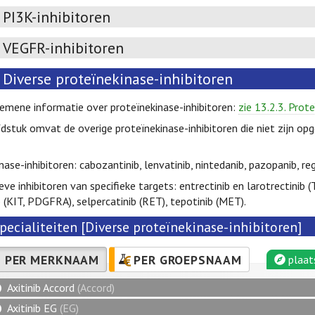
PI3K-inhibitoren
VEGFR-inhibitoren
Diverse proteïnekinase-inhibitoren
emene informatie over proteïnekinase-inhibitoren:
zie 13.2.3. Prot
dstuk omvat de overige proteïnekinase-inhibitoren die niet zijn o
inase-inhibitoren: cabozantinib, lenvatinib, nintedanib, pazopanib, reg
ieve inhibitoren van specifieke targets: entrectinib en larotrectinib (
ib (KIT, PDGFRA), selpercatinib (RET), tepotinib (MET).
pecialiteiten [Diverse proteïnekinase-inhibitoren]
PER MERKNAAM
PER GROEPSNAAM
plaat
Axitinib Accord
(Accord)
Axitinib EG
(EG)