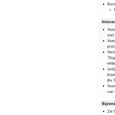
Bors
Intera
Voor
met 
Voed
prot
Vers
“Ong
inhi
Geli
bloe
(bv.
Voor
van 
Bijzon
Zie 