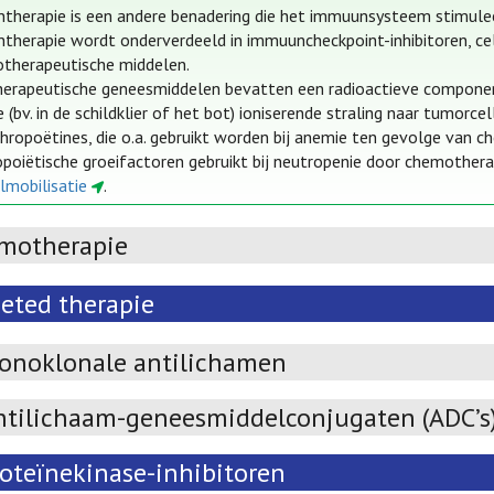
herapie is een andere benadering die het immuunsysteem stimulee
herapie wordt onderverdeeld in immuuncheckpoint-inhibitoren, celt
therapeutische middelen.
erapeutische geneesmiddelen bevatten een radioactieve component di
(bv. in de schildklier of het bot) ioniserende straling naar tumorcel
hropoëtines, die o.a. gebruikt worden bij anemie ten gevolge van 
oiëtische groeifactoren gebruikt bij neutropenie door chemothera
lmobilisatie
.
motherapie
geted therapie
onoklonale antilichamen
ntilichaam-geneesmiddelconjugaten (ADC’s
roteïnekinase-inhibitoren