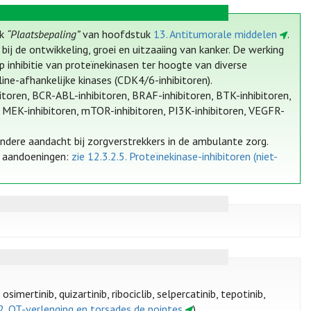
ek
“Plaatsbepaling”
van hoofdstuk
13. Antitumorale middelen
.
ij de ontwikkeling, groei en uitzaaiing van kanker. De werking
 inhibitie van proteïnekinasen ter hoogte van diverse
line-afhankelijke kinases (CDK4/6-inhibitoren).
itoren, BCR-ABL-inhibitoren, BRAF-inhibitoren, BTK-inhibitoren,
, MEK-inhibitoren, mTOR-inhibitoren, PI3K-inhibitoren, VEGFR-
ondere aandacht bij zorgverstrekkers in de ambulante zorg.
e aandoeningen:
zie 12.3.2.5. Proteïnekinase-inhibitoren (niet-
, osimertinib, quizartinib, ribociclib, selpercatinib, tepotinib,
2.2. QT-verlenging en torsades de pointes
).