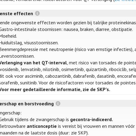
enste effecten
ende ongewenste effecten worden gezien bij talrijke proteïnekinase
Gastro-intestinale stoornissen: nausea, braken, diarree, obstipatie.
Moeheid.
Huiduitslag, visusstoornissen.
Beenmergdepressie met neutropenie (risico van ernstige infecties), 
Leverstoornissen.
Verlenging van het QT-interval
, met risico van torsades de pointes
ivosidenib, lenvatinib, nilotinib, osimertinib, quizartinib, ribociclib,
dit ook voor asciminib, cabozantinib, dabrafenib, dasatinib, encorafeni
sorafenib, sunitinib. Voor de risicofactoren voor torsades de pointe
Voor meer gedetailleerde informatie, zie de SKP’s.
rschap en borstvoeding
ngerschap:
Gebruik tijdens de zwangerschap is
gecontra-indiceerd.
Betrouwbare
anticonceptie
is vereist bij vrouwen en mannen vóór
maanden na de laatste dosis (duur: zie SKP).