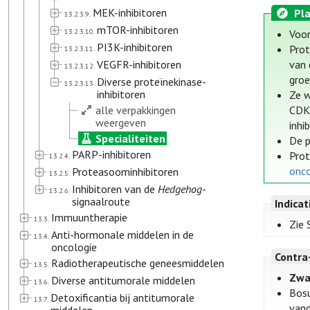
MEK-inhibitoren
Pla
13.2.3.9.
mTOR-inhibitoren
13.2.3.10.
Voor
PI3K-inhibitoren
Prot
13.2.3.11.
VEGFR-inhibitoren
van 
13.2.3.12.
groe
Diverse proteïnekinase-
13.2.3.13.
inhibitoren
Ze w
alle verpakkingen
CDK4
weergeven
inhi
Specialiteiten
De p
PARP-inhibitoren
Prot
13.2.4.
onco
Proteasoominhibitoren
13.2.5.
Inhibitoren van de
Hedgehog
-
13.2.6.
signaalroute
Indica
Immuuntherapie
13.3.
Zie 
Anti-hormonale middelen in de
13.4.
oncologie
Contra
Radiotherapeutische geneesmiddelen
13.5.
Zwa
Diverse antitumorale middelen
13.6.
Bosut
Detoxificantia bij antitumorale
13.7.
vand