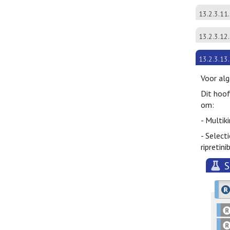
13.2.3.11.
13.2.3.12.
13.2.3.13.
Voor alg
Dit hoof
om:
- Multik
- Select
ripretin
S