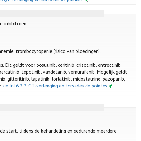
-inhibitoren:
anemie, trombocytopenie (risico van bloedingen).
. Dit geldt voor bosutinib, ceritinib, crizotinib, entrectinib,
 selpercatinib, tepotinib, vandetanib, vemurafenib. Mogelijk geldt
b, gilteritinib, lapatinib, lorlatinib, midostaurine, pazopanib,
s:
zie Inl.6.2.2. QT-verlenging en torsades de pointes
.
 de start, tijdens de behandeling en gedurende meerdere