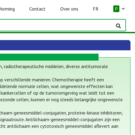
Vorming
Contact
Over ons
FR
P
, radiotherapeutische middelen, diverse antitumorale
op verschillende manieren. Chemotherapie heeft een
eldelende normale cellen, wat ongewenste effecten kan
op kankercellen of op de tumoromgeving wat leidt tot een
gezonde cellen, kunnen er nog steeds belangrijke ongewenste
chaam-geneesmiddel-conjugaten, proteïne-kinase inhibitoren,
signaalroute. Antilichaam-geneesmiddel-conjugaten zijn een
cht antilichaam een cytotoxisch geneesmiddel aflevert aan