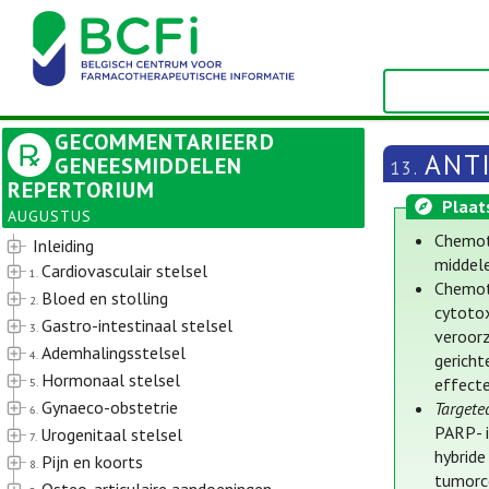
GECOMMENTARIEERD
ANT
GENEESMIDDELEN
13.
REPERTORIUM
Plaat
AUGUSTUS
Chemot
Inleiding
middele
Cardiovasculair stelsel
1.
Chemot
Bloed en stolling
2.
cytotox
Gastro-intestinaal stelsel
3.
veroorz
Ademhalingsstelsel
4.
gericht
Hormonaal stelsel
effecte
5.
Gynaeco-obstetrie
Targete
6.
PARP- i
Urogenitaal stelsel
7.
hybrid
Pijn en koorts
8.
tumorc