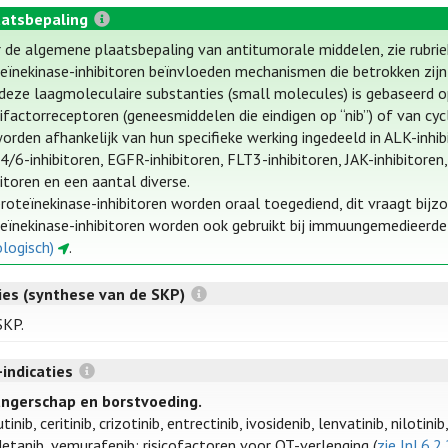
atsbepaling
 de algemene plaatsbepaling van antitumorale middelen, zie rubri
eïnekinase-inhibitoren beïnvloeden mechanismen die betrokken zijn b
deze laagmoleculaire substanties (small molecules) is gebaseerd op
ifactorreceptoren (geneesmiddelen die eindigen op “nib”) of van cyc
orden afhankelijk van hun specifieke werking ingedeeld in ALK-inhib
/6-inhibitoren, EGFR-inhibitoren, FLT3-inhibitoren, JAK-inhibitoren
bitoren en een aantal diverse.
roteïnekinase-inhibitoren worden oraal toegediend, dit vraagt bijz
eïnekinase-inhibitoren worden ook gebruikt bij immuungemedieerd
logisch)
.
ties (synthese van de SKP)
SKP.
-indicaties
ngerschap en borstvoeding.
inib, ceritinib, crizotinib, entrectinib, ivosidenib, lenvatinib, nilotinib
etanib, vemurafenib: risicofactoren voor QT-verlenging (
zie Inl.6.