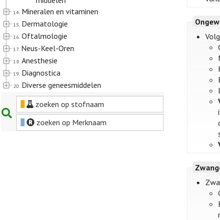
middelen
Mineralen en vitaminen
14.
Ongew
Dermatologie
15.
Oftalmologie
Volg
16.
Neus-Keel-Oren
17.
Anesthesie
18.
Diagnostica
19.
Diverse geneesmiddelen
20.
zoeken op stofnaam
zoeken op Merknaam
Zwange
Zwa