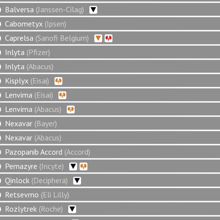
Balversa
(Janssen-Cilag)
Cabometyx
(Ipsen)
Caprelsa
(Sanofi Belgium)
Inlyta
(Pfizer)
Inlyta
(Abacus)
Kisplyx
(Eisai)
Lenvima
(Eisai)
Lenvima
(Abacus)
Nexavar
(Bayer)
Nexavar
(Abacus)
Pazopanib Accord
(Accord)
Pemazyre
(Incyte)
Qinlock
(Deciphera)
Retsevmo
(Eli Lilly)
Rozlytrek
(Roche)