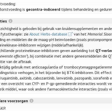
tvoeding:
Borstvoeding is
gecontra-indiceerd
tijdens behandeling en geduren
cties
zichtigheid is geboden bij gebruik van kruidensupplementen en and
fytotherapie: zie
About Herbs-database
van het
Memorial Sloan
ing en middelen die de maag-pH beïnvloeden (zoals protonpompr
eïnekinase-inhibitoren wijzigen (middelafhankelijk).
chillende proteïnekinase-inhibitoren geven aanleiding tot
QT-verle
ewenste effecten”
), bij combinatie met andere geneesmiddelen die Q
bitie van de afbraak.
jktijdig gebruik met anticoagulantia of trombocytenaggregatieremm
dingsrisico verhogen, in het bijzonder bij BTK-inhibitoren. Dit effe
 fruquintinib, axitinib, cabozantinib, lenvatinib, pazopanib, sorafenib e
 een overzicht van CYP- en P-gp-gemedieerde interacties wordt v
elk middel, waar ook andere farmacokinetische interacties (zoals
dere voorzorgen
SKP.