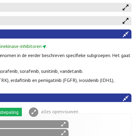
eïnekinase-inhibitoren
.
pgenomen in de eerder beschreven specifieke subgroepen. Het gaat
orafenib, sorafenib, sunitinib, vandetanib.
TRK), erdafitinib en pemigatinib (FGFR), ivosidenib (IDH1),
alles openvouwen
sbepaling