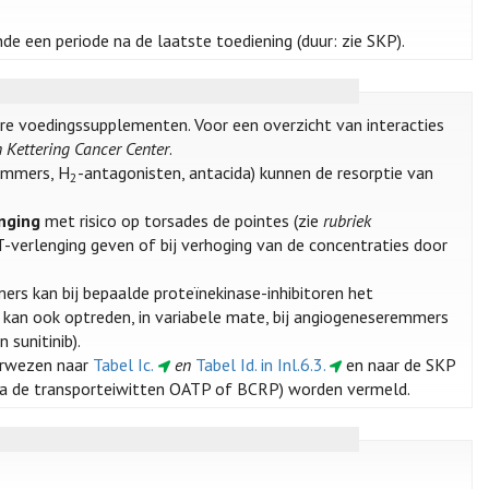
de een periode na de laatste toediening (duur: zie SKP).
ere voedingssupplementen. Voor een overzicht van interacties
 Kettering Cancer Center
.
emmers, H
-antagonisten, antacida) kunnen de resorptie van
2
nging
met risico op torsades de pointes (zie
rubriek
T-verlenging geven of bij verhoging van de concentraties door
ers kan bij bepaalde proteïnekinase-inhibitoren het
ct kan ook optreden, in variabele mate, bij angiogeneseremmers
n sunitinib).
erwezen naar
Tabel Ic.
en
Tabel Id. in Inl.6.3.
en naar de SKP
 via de transporteiwitten OATP of BCRP) worden vermeld.