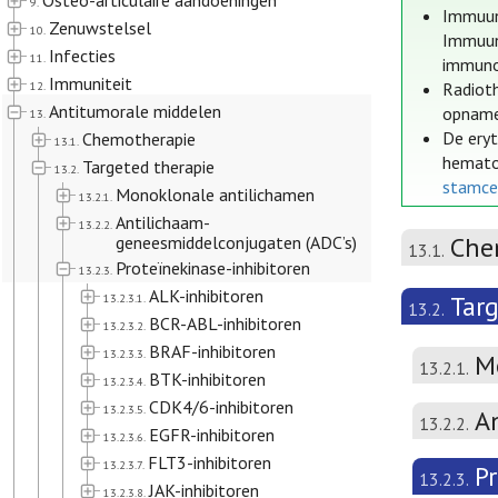
Osteo-articulaire aandoeningen
9.
Immuunt
Zenuwstelsel
10.
Immuunt
Infecties
11.
immuno
Immuniteit
12.
Radioth
Antitumorale middelen
opname 
13.
De eryt
Chemotherapie
13.1.
hematop
Targeted therapie
13.2.
stamce
Monoklonale antilichamen
13.2.1.
Antilichaam-
13.2.2.
Che
geneesmiddelconjugaten (ADC’s)
13.1.
Proteïnekinase-inhibitoren
13.2.3.
ALK-inhibitoren
Tar
13.2.3.1.
13.2.
BCR-ABL-inhibitoren
13.2.3.2.
BRAF-inhibitoren
13.2.3.3.
M
13.2.1.
BTK-inhibitoren
13.2.3.4.
CDK4/6-inhibitoren
13.2.3.5.
A
13.2.2.
EGFR-inhibitoren
13.2.3.6.
FLT3-inhibitoren
13.2.3.7.
P
13.2.3.
JAK-inhibitoren
13.2.3.8.