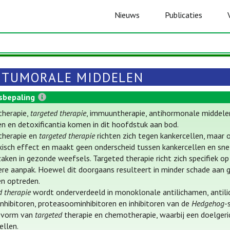
Nieuws
Publicaties
ITUMORALE MIDDELEN
sbepaling
herapie,
targeted therapie
, immuuntherapie, antihormonale middelen
n en detoxificantia komen in dit hoofdstuk aan bod.
herapie en
targeted therapie
richten zich tegen kankercellen, maar 
isch effect en maakt geen onderscheid tussen kankercellen en sn
aken in gezonde weefsels. Targeted therapie richt zich specifiek 
ere aanpak. Hoewel dit doorgaans resulteert in minder schade aan 
n optreden.
d therapie
wordt onderverdeeld in monoklonale antilichamen, antili
nhibitoren, proteasoominhibitoren en inhibitoren van de
Hedgehog
-
e vorm van
targeted
therapie en chemotherapie, waarbij een doelgeri
ellen.