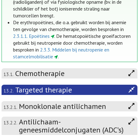
(radioliganden) of via fysiologische opname (bv. in de
schildklier of het bot) ioniserende straling naar
tumorcellen brengt.
De erythropoëtines, die o.a. gebruikt worden bij anemie
ten gevolge van chemotherapie, worden besproken in
2.3.1.1. Epoëtines
. De hematopoiëtische groeifactoren
gebruikt bij neutropenie door chemotherapie, worden
besproken in
2.3.3. Middelen bij neutropenie en
stamcelmobilisatie
.
Chemotherapie
13.1.
Targeted therapie
13.2.
Monoklonale antilichamen
13.2.1.
Antilichaam-
13.2.2.
geneesmiddelconjugaten (ADC’s)