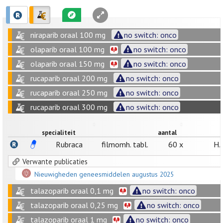
niraparib oraal 100 mg
no switch: onco
olaparib oraal 100 mg
no switch: onco
olaparib oraal 150 mg
no switch: onco
rucaparib oraal 200 mg
no switch: onco
rucaparib oraal 250 mg
no switch: onco
rucaparib oraal 300 mg
no switch: onco
specialiteit
aantal
Rubraca
filmomh. tabl.
60 x
H.
Verwante publicaties
Nieuwigheden geneesmiddelen augustus 2025
talazoparib oraal 0,1 mg
no switch: onco
talazoparib oraal 0,25 mg
no switch: onco
talazoparib oraal 1 mg
no switch: onco