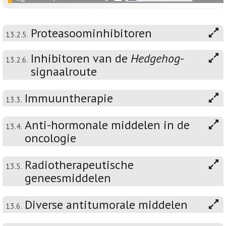
Proteasoominhibitoren
13.2.5.
Inhibitoren van de
Hedgehog
-
13.2.6.
signaalroute
Immuuntherapie
13.3.
Anti-hormonale middelen in de
13.4.
oncologie
Radiotherapeutische
13.5.
geneesmiddelen
Diverse antitumorale middelen
13.6.