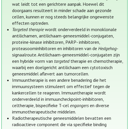
wat leidt tot een gerichtere aanpak. Hoewel dit
doorgaans resulteert in minder schade aan gezonde
cellen, kunnen er nog steeds belangrijke ongewenste
effecten optreden.
Targeted therapie
wordt onderverdeeld in monoklonale
antilichamen, antilichaam-geneesmiddel-conjugaten,
proteïne-kinase inhibitoren, PARP- inhibitoren,
proteasoominhibitoren en inhibitoren van de
Hedgehog
-
signaalroute. Antilichaam-geneesmiddel-conjugaten zijn
een hybride vorm van
targeted
therapie en chemotherapie,
waarbij een doelgericht antilichaam een cytotoxisch
geneesmiddel aflevert aan tumorcellen.
Immuuntherapie is een andere benadering die het
immuunsysteem stimuleert om effectief tegen de
kankercellen te reageren. Immuuntherapie wordt
onderverdeeld in immuuncheckpoint-inhibitoren,
celtherapie, bispecifieke T-cel
engangers
en diverse
immunotherapeutische middelen.
Radiotherapeutische geneesmiddelen bevatten een
radioactieve component die via specifieke binding