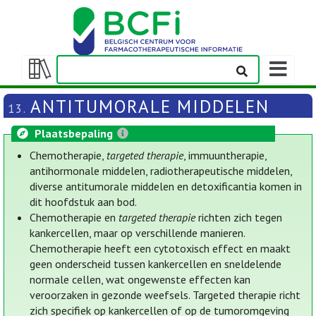
Weergeven
navigatieba
Weergeven/verbergen
inhoudstafel
ANTITUMORALE MIDDELEN
13.
Plaatsbepaling
Chemotherapie,
targeted therapie
, immuuntherapie,
antihormonale middelen, radiotherapeutische middelen,
diverse antitumorale middelen en detoxificantia komen in
dit hoofdstuk aan bod.
Chemotherapie en
targeted therapie
richten zich tegen
kankercellen, maar op verschillende manieren.
Chemotherapie heeft een cytotoxisch effect en maakt
geen onderscheid tussen kankercellen en sneldelende
normale cellen, wat ongewenste effecten kan
veroorzaken in gezonde weefsels. Targeted therapie richt
zich specifiek op kankercellen of op de tumoromgeving