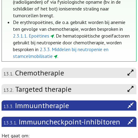
(radioliganden) of via fysiologische opname (bv. in de
schildklier of het bot) ioniserende straling naar
tumorcellen brengt.
De erythropoëtines, die o.a. gebruikt worden bij anemie
ten gevolge van chemotherapie, worden besproken in
2.3.1.1. Epoëtines
. De hematopoiëtische groeifactoren
gebruikt bij neutropenie door chemotherapie, worden
besproken in
2.3.3. Middelen bij neutropenie en
stamcelmobilisatie
.
Chemotherapie
13.1.
Targeted therapie
13.2.
Immuuntherapie
13.3.
Immuuncheckpoint-inhibitoren
13.3.1.
Het gaat om: