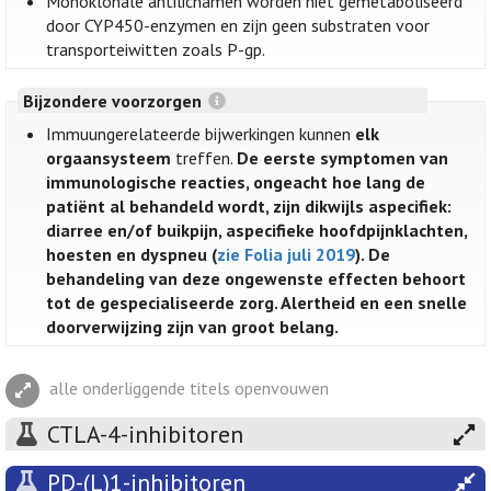
Monoklonale antilichamen worden niet gemetaboliseerd
door CYP450-enzymen en zijn geen substraten voor
transporteiwitten zoals P-gp.
Bijzondere voorzorgen
Immuungerelateerde bijwerkingen kunnen
elk
orgaansysteem
treffen.
De eerste symptomen van
immunologische reacties, ongeacht hoe lang de
patiënt al behandeld wordt, zijn dikwijls aspecifiek:
diarree en/of buikpijn, aspecifieke hoofdpijnklachten,
hoesten en dyspneu (
zie Folia juli 2019
). De
behandeling van deze ongewenste effecten behoort
tot de gespecialiseerde zorg. Alertheid en een snelle
doorverwijzing zijn van groot belang.
alle onderliggende titels openvouwen
CTLA-4-inhibitoren
PD-(L)1-inhibitoren