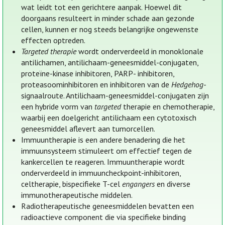
wat leidt tot een gerichtere aanpak. Hoewel dit
doorgaans resulteert in minder schade aan gezonde
cellen, kunnen er nog steeds belangrijke ongewenste
effecten optreden.
Targeted therapie
wordt onderverdeeld in monoklonale
antilichamen, antilichaam-geneesmiddel-conjugaten,
proteïne-kinase inhibitoren, PARP- inhibitoren,
proteasoominhibitoren en inhibitoren van de
Hedgehog
-
signaalroute. Antilichaam-geneesmiddel-conjugaten zijn
een hybride vorm van
targeted
therapie en chemotherapie,
waarbij een doelgericht antilichaam een cytotoxisch
geneesmiddel aflevert aan tumorcellen.
Immuuntherapie is een andere benadering die het
immuunsysteem stimuleert om effectief tegen de
kankercellen te reageren. Immuuntherapie wordt
onderverdeeld in immuuncheckpoint-inhibitoren,
celtherapie, bispecifieke T-cel
engangers
en diverse
immunotherapeutische middelen.
Radiotherapeutische geneesmiddelen bevatten een
radioactieve component die via specifieke binding