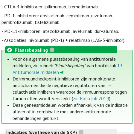
- CTLA-4-inhibitoren: ipilimumab, tremelimumab.
- PD-1-inhibitoren: dostarlimab, cemiplimab, nivolumab,
pembrolizumab, tislelizumab.
- PD-L1-inhibitoren: atezolizumab, avelumab, durvalumab.
- Associaties: nivolumab (PD-1) + relatlimab (LAG-3-inhibitor).
Plaatsbepaling
Voor de algemene plaatsbepaling van antitumorale
middelen, zie rubriek
“Plaatsbepaling”
van hoofdstuk
13.
Antitumorale middelen
.
De immuuncheckpoint-inhibitoren zijn monoklonale
antilichamen die de negatieve regulatoren van T-
celactivatie inhiberen waardoor de immuunrespons tegen
tumorcellen wordt versterkt (
zie Folia juli 2019
).
Deze geneesmiddelen worden afhankelijk van de indicatie
alleen of in combinatie met andere antitumorale
behandelingen gebruikt.
Indicaties (synthese van de SKP)