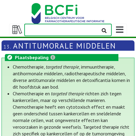
Weergeven
navigatieba
Weergeven/verbergen
inhoudstafel
ANTITUMORALE MIDDELEN
13.
Plaatsbepaling
Chemotherapie,
targeted therapie
, immuuntherapie,
antihormonale middelen, radiotherapeutische middelen,
diverse antitumorale middelen en detoxificantia komen in
dit hoofdstuk aan bod.
Chemotherapie en
targeted therapie
richten zich tegen
kankercellen, maar op verschillende manieren.
Chemotherapie heeft een cytotoxisch effect en maakt
geen onderscheid tussen kankercellen en sneldelende
normale cellen, wat ongewenste effecten kan
veroorzaken in gezonde weefsels. Targeted therapie richt
zich specifiek op kankercellen of op de tumoromgeving