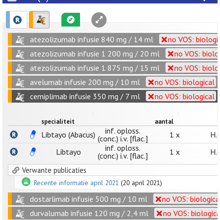
atezolizumab infusie 840 mg / 14 ml
no VOS: biologi
atezolizumab infusie 1 200 mg / 20 ml
no VOS: biolo
atezolizumab infusie 1 875 mg / 15 ml
no VOS: biolo
avelumab infusie 200 mg / 10 ml
no VOS: biological
cemiplimab infusie 350 mg / 7 ml
no VOS: biological
specialiteit
aantal
inf. oploss.
Libtayo (Abacus)
1 x
H.
(conc.) i.v. [flac.]
inf. oploss.
Libtayo
1 x
H.
(conc.) i.v. [flac.]
Verwante publicaties
Recente informatie april 2021
(20 april 2021)
dostarlimab infusie 500 mg / 10 ml
no VOS: biologica
durvalumab infusie 120 mg / 2,4 ml
no VOS: biologica