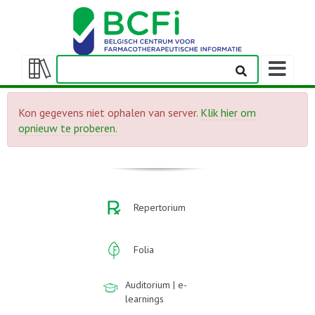
Weergeven
navigatieba
Weergeven/verbergen
inhoudstafel
Kon gegevens niet ophalen van server.
Klik hier om
opnieuw te proberen.
Repertorium
Folia
Auditorium | e-
learnings