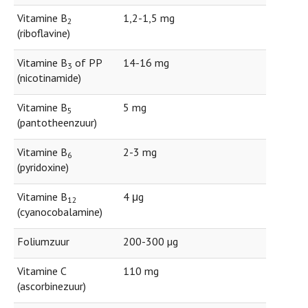
Vitamine B
1,2-1,5 mg
2
(riboflavine)
Vitamine B
of PP
14-16 mg
3
(nicotinamide)
Vitamine B
5 mg
5
(pantotheenzuur)
Vitamine B
2-3 mg
6
(pyridoxine)
Vitamine B
4 μg
12
(cyanocobalamine)
Foliumzuur
200-300 µg
Vitamine C
110 mg
(ascorbinezuur)