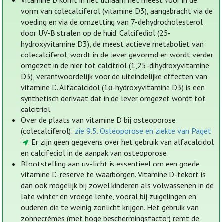
Vitamine D komt in het lichaam het meest voor in de
vorm van colecalciferol (vitamine D3), aangebracht via de
voeding en via de omzetting van 7-dehydrocholesterol
door UV-B stralen op de huid. Calcifediol (25-
hydroxyvitamine D3), de meest actieve metaboliet van
colecalciferol, wordt in de lever gevormd en wordt verder
omgezet in de nier tot calcitriol (1,25-dihydroxyvitamine
D3), verantwoordelijk voor de uiteindelijke effecten van
vitamine D. Alfacalcidol (1α-hydroxyvitamine D3) is een
synthetisch derivaat dat in de lever omgezet wordt tot
calcitriol.
Over de plaats van vitamine D bij osteoporose
(colecalciferol):
zie 9.5. Osteoporose en ziekte van Paget
. Er zijn geen gegevens over het gebruik van alfacalcidol
en calcifediol in de aanpak van osteoporose.
Blootstelling aan uv-licht is essentieel om een goede
vitamine D-reserve te waarborgen. Vitamine D-tekort is
dan ook mogelijk bij zowel kinderen als volwassenen in de
late winter en vroege lente, vooral bij zuigelingen en
ouderen die te weinig zonlicht krijgen. Het gebruik van
zonnecrèmes (met hoge beschermingsfactor) remt de