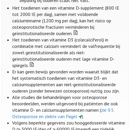
bepaling bij ouderen staat niet vast.
Het toedienen van een vitamine D-supplement (800 IE
tot 2000 IE per dag), samen met voldoende
calciuminname (1200 mg per dag), kan het risico op
osteoporotische fracturen verminderen bij
geïnstitutionaliseerde ouderen.
Het toedienen van vitamine D3 (colecalciferol) in
combinatie met calcium vermindert de valfrequentie bij
zowel geïnstitutionaliseerde als niet-
geïnstitutionaliseerde ouderen met lage vitamine D-
spiegels.
Er kan geen bewijs gevonden worden waaruit blijkt dat
het systematisch toedienen van vitamine D3- en
calciumsupplementen aan niet-geïnstitutionaliseerde
ouderen (zonder bewezen osteoporose) nuttig zou zijn.
Alle studies die behandelingen voor osteoporose
beoordeelden, werden uitgevoerd bij patiënten die ook
vitamine D- en calciumsupplementen namen (
zie 9.5.
Osteoporose en ziekte van Paget
).
Volgens beperkte gegevens zou hooggedoseerde vitamine
D (≥ 3000 IE/dag of ≥ 60000 IE/maand) een tijdelijk