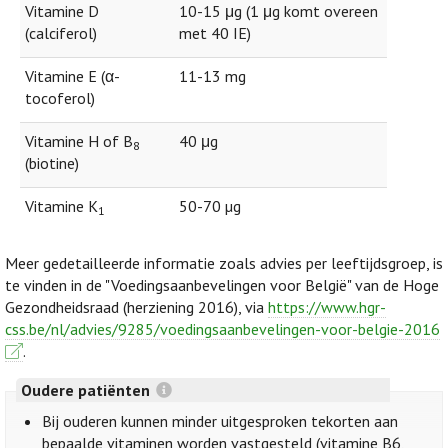
Vitamine D
10-15 μg (1 μg komt overeen
(calciferol)
met 40 IE)
Vitamine E (α-
11-13 mg
tocoferol)
Vitamine H of B
40 μg
8
(biotine)
Vitamine K
50-70 µg
1
Meer gedetailleerde informatie zoals advies per leeftijdsgroep, is
te vinden in de "Voedingsaanbevelingen voor België" van de Hoge
Gezondheidsraad (herziening 2016), via
https://www.hgr-
css.be/nl/advies/9285/voedingsaanbevelingen-voor-belgie-2016
.
Oudere patiënten
Bij ouderen kunnen minder uitgesproken tekorten aan
bepaalde vitaminen worden vastgesteld (vitamine B6,