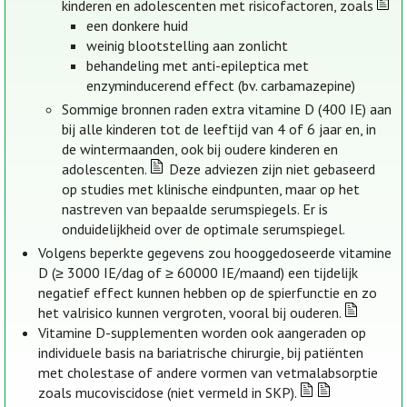
kinderen en adolescenten met risicofactoren, zoals
een donkere huid
weinig blootstelling aan zonlicht
behandeling met anti-epileptica met
enzyminducerend effect (bv. carbamazepine)
Sommige bronnen raden extra vitamine D (400 IE) aan
bij alle kinderen tot de leeftijd van 4 of 6 jaar en, in
de wintermaanden, ook bij oudere kinderen en
adolescenten.
Deze adviezen zijn niet gebaseerd
op studies met klinische eindpunten, maar op het
nastreven van bepaalde serumspiegels. Er is
onduidelijkheid over de optimale serumspiegel.
Volgens beperkte gegevens zou hooggedoseerde vitamine
D (≥ 3000 IE/dag of ≥ 60000 IE/maand) een tijdelijk
negatief effect kunnen hebben op de spierfunctie en zo
het valrisico kunnen vergroten, vooral bij ouderen.
Vitamine D-supplementen worden ook aangeraden op
individuele basis na bariatrische chirurgie, bij patiënten
met cholestase of andere vormen van vetmalabsorptie
zoals mucoviscidose (niet vermeld in SKP).