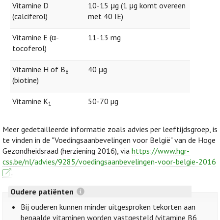
Vitamine D
10-15 μg (1 μg komt overeen
(calciferol)
met 40 IE)
Vitamine E (α-
11-13 mg
tocoferol)
Vitamine H of B
40 μg
8
(biotine)
Vitamine K
50-70 µg
1
Meer gedetailleerde informatie zoals advies per leeftijdsgroep, is
te vinden in de "Voedingsaanbevelingen voor België" van de Hoge
Gezondheidsraad (herziening 2016), via
https://www.hgr-
css.be/nl/advies/9285/voedingsaanbevelingen-voor-belgie-2016
.
Oudere patiënten
Bij ouderen kunnen minder uitgesproken tekorten aan
bepaalde vitaminen worden vastgesteld (vitamine B6,