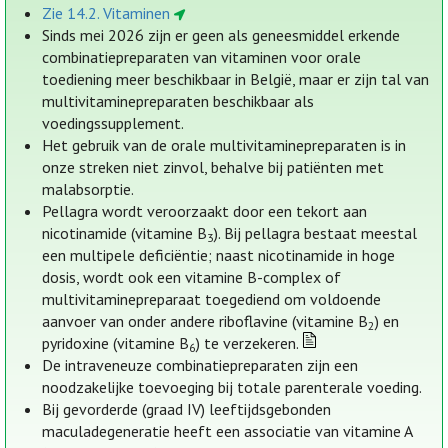
Zie 14.2. Vitaminen
Sinds mei 2026 zijn er geen als geneesmiddel erkende
combinatiepreparaten van vitaminen voor orale
toediening meer beschikbaar in België, maar er zijn tal van
multivitaminepreparaten beschikbaar als
voedingssupplement.
Het gebruik van de orale multivitaminepreparaten is in
onze streken niet zinvol, behalve bij patiënten met
malabsorptie.
Pellagra wordt veroorzaakt door een tekort aan
nicotinamide (vitamine B
). Bij pellagra bestaat meestal
3
een multipele deficiëntie; naast nicotinamide in hoge
dosis, wordt ook een vitamine B-complex of
multivitaminepreparaat toegediend om voldoende
aanvoer van onder andere riboflavine (vitamine B
) en
2
pyridoxine (vitamine B
) te verzekeren.
6
De intraveneuze combinatiepreparaten zijn een
noodzakelijke toevoeging bij totale parenterale voeding.
Bij gevorderde (graad IV) leeftijdsgebonden
maculadegeneratie heeft een associatie van vitamine A