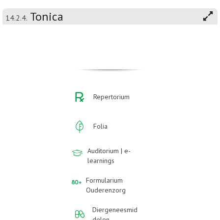
Tonica
14.2.4.
Repertorium
Folia
Auditorium | e-
learnings
Formularium
Ouderenzorg
Diergeneesmid
delen