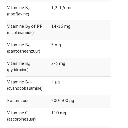
Vitamine B
1,2-1,5 mg
2
(riboflavine)
Vitamine B
of PP
14-16 mg
3
(nicotinamide)
Vitamine B
5 mg
5
(pantotheenzuur)
Vitamine B
2-3 mg
6
(pyridoxine)
Vitamine B
4 μg
12
(cyanocobalamine)
Foliumzuur
200-300 µg
Vitamine C
110 mg
(ascorbinezuur)