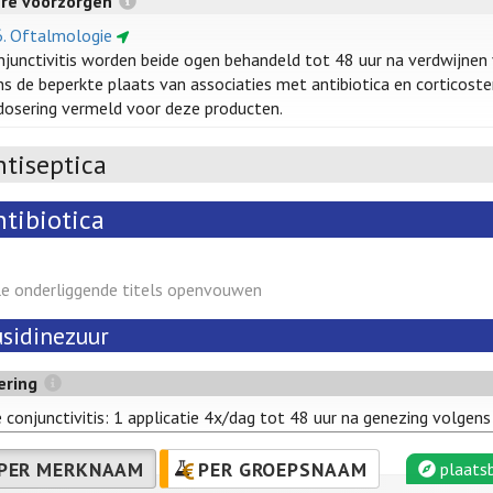
ere voorzorgen
6. Oftalmologie
onjunctivitis worden beide ogen behandeld tot 48 uur na verdwijnen 
s de beperkte plaats van associaties met antibiotica en corticoste
dosering vermeld voor deze producten.
ntiseptica
ntibiotica
le onderliggende titels openvouwen
usidinezuur
ering
 conjunctivitis: 1 applicatie 4x/dag tot 48 uur na genezing volge
PER MERKNAAM
PER GROEPSNAAM
plaatsb