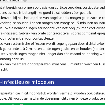
re voorzorgen
tal bereidingsvormen op basis van corticosteroïden, corticosteroïd
ensies; het is belangrijk ze goed te schudden vóór gebruik.
lenzen: bij het indruppelen van oogdruppels mogen geen zachte co
vochtig te houden. Lenzen mogen ten vroegste 15 minuten na indr
e lokale behandelingen ter hoogte van het oog (bv. met corticoster
a-indiceerd. Gebruik van orale contraceptiva (vooral combinatiepr
ot intolerantie voor contactlenzen.
ico van systemische effecten wordt tegengegaan door dichtdrukken
 gedurende 1 à 2 minuten en de ogen gesloten te houden (zonder 
te verpakkingen mogen niet langer dan één maand na opening worde
nmalig gebruik).
ruik van meerdere oogpreparaten, minstens 5 minuten wachten tu
racht.
i-infectieuze middelen
paraten die in dit hoofdstuk worden vermeld, worden ook gebruikt v
gie. Dit wordt gemeld in de doseringsrichtlijnen bij deze producten