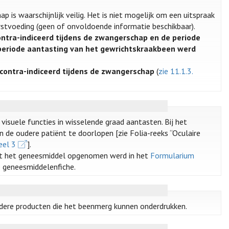
is waarschijnlijk veilig. Het is niet mogelijk om een uitspraak
orstvoeding (geen of onvoldoende informatie beschikbaar).
ontra-indiceerd tijdens de zwangerschap en de periode
eiperiode aantasting van het gewrichtskraakbeen werd
econtra-indiceerd tijdens de zwangerschap
(
zie 11.1.3.
isuele functies in wisselende graad aantasten. Bij het
 de oudere patiënt te doorlopen [zie Folia-reeks “Oculaire
eel 3
].
t het geneesmiddel opgenomen werd in het
Formularium
e geneesmiddelenfiche.
ndere producten die het beenmerg kunnen onderdrukken.