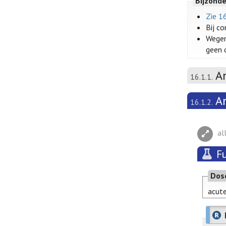
Bijzond
Zie 1
Bij c
Wegen
geen 
A
16.1.1.
A
16.1.2.
al
F
Dos
acute