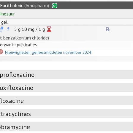
Fucithalmic
(Amdipharm)
dinezuur
. gel
5 g
10
mg
/
1
g
t benzalkonium chloride)
erwante publicaties
Nieuwigheden geneesmiddelen november 2024
iprofloxacine
oxifloxacine
floxacine
tracyclines
obramycine