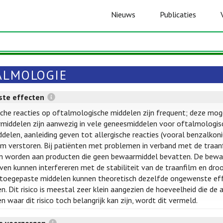
Nieuws
Publicaties
ALMOLOGIE
te effecten
sche reacties op oftalmologische middelen zijn frequent; deze mog
iddelen zijn aanwezig in vele geneesmiddelen voor oftalmologisch
delen, aanleiding geven tot allergische reacties (vooral benzalkoni
lm verstoren. Bij patiënten met problemen in verband met de traanf
 worden aan producten die geen bewaarmiddel bevatten. De bewaar
en kunnen interfereren met de stabiliteit van de traanfilm en dro
toegepaste middelen kunnen theoretisch dezelfde ongewenste effe
n. Dit risico is meestal zeer klein aangezien de hoeveelheid die de a
n waar dit risico toch belangrijk kan zijn, wordt dit vermeld.