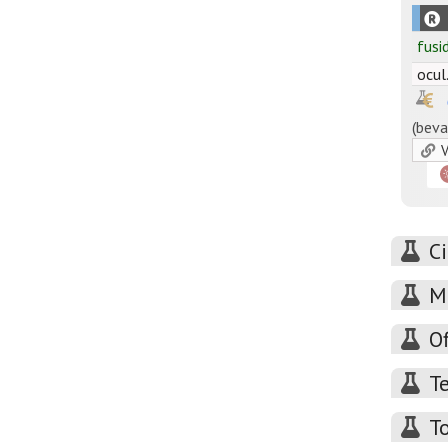
fusi
ocul
(beva
V
C
M
O
Te
T