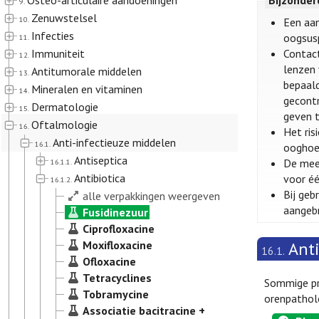
Osteo-articulaire aandoeningen
Bijzonde
9.
Zenuwstelsel
10.
Een aan
Infecties
oogsusp
11.
Immuniteit
Contact
12.
lenzen 
Antitumorale middelen
13.
bepaald
Mineralen en vitaminen
14.
gecontr
Dermatologie
15.
geven t
Oftalmologie
16.
Het ris
Anti-infectieuze middelen
16.1.
ooghoek
Antiseptica
De mees
16.1.1.
Antibiotica
voor éé
16.1.2.
Bij geb
alle verpakkingen weergeven
aangeb
Fusidinezuur
Ciprofloxacine
Moxifloxacine
Ant
16.1.
Ofloxacine
Tetracyclines
Sommige pre
Tobramycine
orenpatholo
Associatie bacitracine +