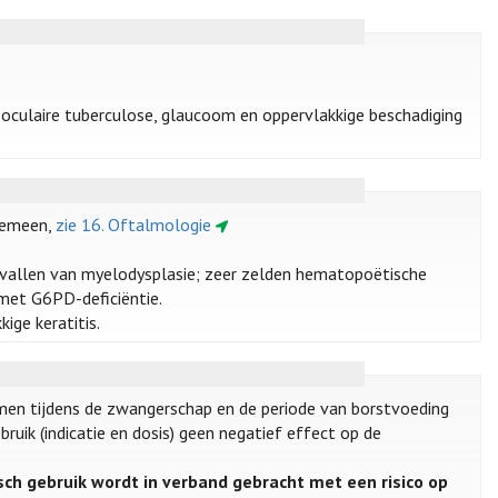
s, oculaire tuberculose, glaucoom en oppervlakkige beschadiging
gemeen,
zie 16. Oftalmologie
gevallen van myelodysplasie; zeer zelden hematopoëtische
 met G6PD-deficiëntie.
ige keratitis.
men tijdens de zwangerschap en de periode van borstvoeding
ruik (indicatie en dosis) geen negatief effect op de
ch gebruik wordt in verband gebracht met een risico op