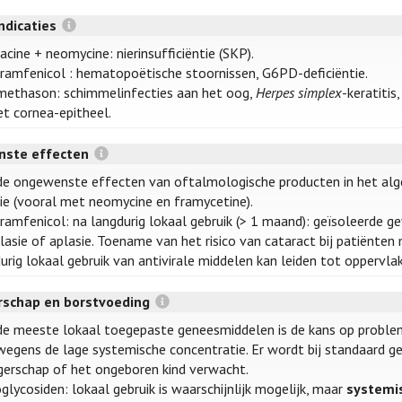
ndicaties
acine + neomycine: nierinsufficiëntie (SKP).
ramfenicol : hematopoëtische stoornissen, G6PD-deficiëntie.
ethason: schimmelinfecties aan het oog,
Herpes simplex
-keratiti
et cornea-epitheel.
ste effecten
de ongewenste effecten van oftalmologische producten in het al
gie (vooral met neomycine en framycetine).
ramfenicol: na langdurig lokaal gebruik (> 1 maand): geïsoleerde 
lasie of aplasie. Toename van het risico van cataract bij patiënten
rig lokaal gebruik van antivirale middelen kan leiden tot oppervlakk
schap en borstvoeding
de meeste lokaal toegepaste geneesmiddelen is de kans op proble
 wegens de lage systemische concentratie. Er wordt bij standaard geb
erschap of het ongeboren kind verwacht.
glycosiden: lokaal gebruik is waarschijnlijk mogelijk, maar
systemis