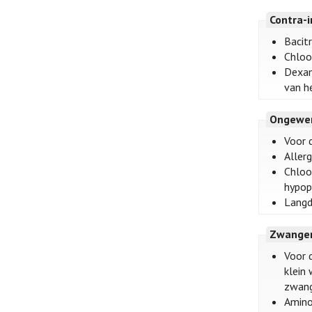
Contra-i
Bacitr
Chloo
Dexam
van h
Ongewen
Voor 
Aller
Chloo
hypop
Langdu
Zwanger
Voor 
klein
zwang
Amino