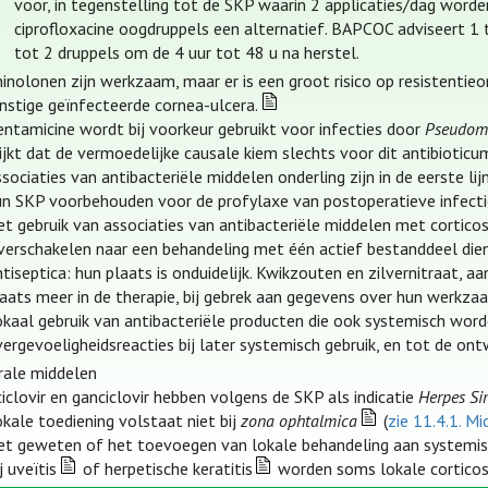
voor, in tegenstelling tot de SKP waarin 2 applicaties/dag worden
ciprofloxacine oogdruppels een alternatief. BAPCOC adviseert 1
tot 2 druppels om de 4 uur tot 48 u na herstel.
inolonen zijn werkzaam, maar er is een groot risico op resistentie
nstige geïnfecteerde cornea-ulcera.
entamicine wordt bij voorkeur gebruikt voor infecties door
Pseudom
ijkt dat de vermoedelijke causale kiem slechts voor dit antibioticum
sociaties van antibacteriële middelen onderling zijn in de eerste lijn
un SKP voorbehouden voor de profylaxe van postoperatieve infecti
t gebruik van associaties van antibacteriële middelen met corticos
verschakelen naar een behandeling met één actief bestanddeel die
tiseptica: hun plaats is onduidelijk. Kwikzouten en zilvernitraat, a
laats meer in de therapie, bij gebrek aan gegevens over hun werkza
kaal gebruik van antibacteriële producten die ook systemisch worde
ergevoeligheidsreacties bij later systemisch gebruik, en tot de ontw
irale middelen
iclovir en ganciclovir hebben volgens de SKP als indicatie
Herpes Si
kale toediening volstaat niet bij
zona ophtalmica
(
zie 11.4.1. M
iet geweten of het toevoegen van lokale behandeling aan systemisc
j uveïtis
of herpetische keratitis
worden soms lokale corticost