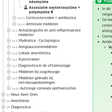
Plaa
néomycine
Associatie oxytetracycline +
In di
polymyxine B
vergu
Corticosteroïden + antibiotica
16.1.3.
De hi
Antivirale middelen
16.1.4.
conju
Antiallergische en anti-inflammatoire
allerg
16.2.
middelen
Conta
Mydriatica - Cycloplegica
16.3.
Antibi
Antiglaucoommiddelen
V
16.4.
Lokale anesthetica
16.5.
Kunsttranen
16.6.
Diagnostica in de oftalmologie
16.7.
Middelen bij oogchirurgie
16.8.
Middelen gebruikt bij
16.9.
netvliesaandoeningen
Autologe corneale epitheelcellen
16.10.
Neus-Keel-Oren
17.
Anesthesie
18.
Diagnostica
19.