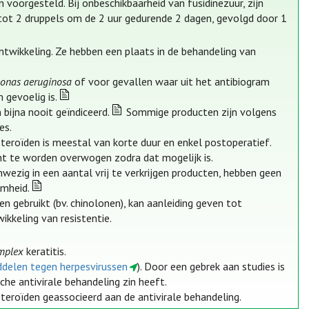
 voorgesteld. Bij onbeschikbaarheid van fusidinezuur, zijn
 tot 2 druppels om de 2 uur gedurende 2 dagen, gevolgd door 1
ontwikkeling. Ze hebben een plaats in de behandeling van
onas aeruginosa
of voor gevallen waar uit het antibiogram
 gevoelig is.
 bijna nooit geïndiceerd.
Sommige producten zijn volgens
es.
teroïden is meestal van korte duur en enkel postoperatief.
nt te worden overwogen zodra dat mogelijk is.
anwezig in een aantal vrij te verkrijgen producten, hebben geen
amheid.
n gebruikt (bv. chinolonen), kan aanleiding geven tot
ikkeling van resistentie.
mplex
keratitis.
iddelen tegen herpesvirussen
). Door een gebrek aan studies is
he antivirale behandeling zin heeft.
eroïden geassocieerd aan de antivirale behandeling.