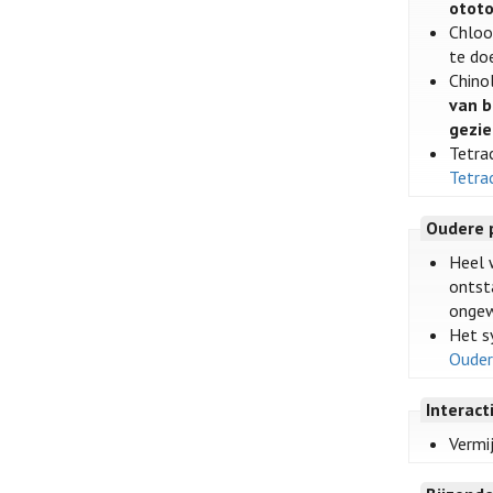
ototo
Chloo
te do
Chino
van b
gezi
Tetrac
Tetra
Oudere 
Heel 
ontst
ongew
Het s
Ouder
Interact
Vermi