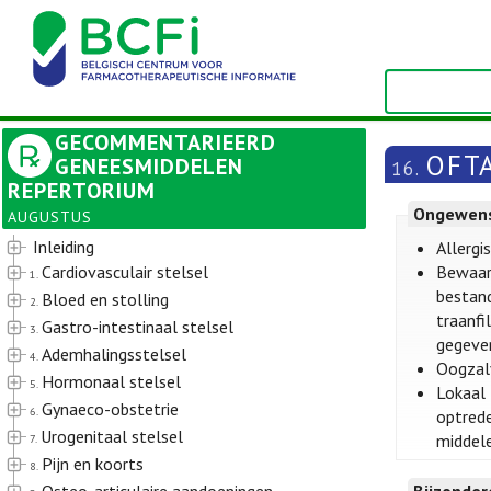
GECOMMENTARIEERD
OFT
GENEESMIDDELEN
16.
REPERTORIUM
Ongewens
AUGUSTUS
Inleiding
Allergi
Cardiovasculair stelsel
Bewaarm
1.
bestand
Bloed en stolling
2.
traanfi
Gastro-intestinaal stelsel
3.
gegeven
Ademhalingsstelsel
4.
Oogzalv
Hormonaal stelsel
5.
Lokaal 
Gynaeco-obstetrie
6.
optrede
Urogenitaal stelsel
middele
7.
Pijn en koorts
8.