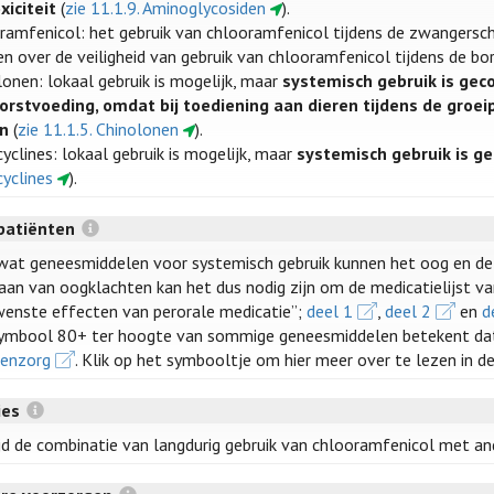
xiciteit
(
zie 11.1.9. Aminoglycosiden
).
ramfenicol: het gebruik van chlooramfenicol tijdens de zwangerschap 
en over de veiligheid van gebruik van chlooramfenicol tijdens de b
lonen: lokaal gebruik is mogelijk, maar
systemisch gebruik is gec
orstvoeding, omdat bij toediening aan dieren tijdens de gro
en
(
zie 11.1.5. Chinolonen
).
yclines: lokaal gebruik is mogelijk, maar
systemisch gebruik is g
cyclines
).
patiënten
wat geneesmiddelen voor systemisch gebruik kunnen het oog en de v
aan van oogklachten kan het dus nodig zijn om de medicatielijst van
enste effecten van perorale medicatie”;
deel 1
,
deel 2
en
d
ymbool 80+ ter hoogte van sommige geneesmiddelen betekent da
enzorg
. Klik op het symbooltje om hier meer over te lezen in d
ies
jd de combinatie van langdurig gebruik van chlooramfenicol met a