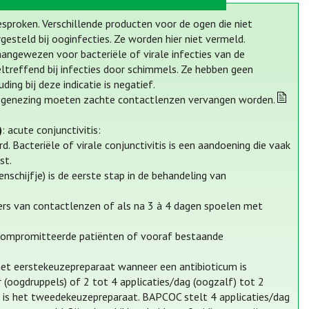
esproken. Verschillende producten voor de ogen die niet
esteld bij ooginfecties. Ze worden hier niet vermeld.
aangewezen voor bacteriële of virale infecties van de
ltreffend bij infecties door schimmels. Ze hebben geen
ing bij deze indicatie is negatief.
genezing moeten zachte contactlenzen vervangen worden.
)
: acute conjunctivitis:
rd. Bacteriële of virale conjunctivitis is een aandoening die vaak
st.
chijfje) is de eerste stap in de behandeling van
gers van contactlenzen of als na 3 à 4 dagen spoelen met
ogecompromitteerde patiënten of vooraf bestaande
et eerstekeuzepreparaat wanneer een antibioticum is
(oogdruppels) of 2 tot 4 applicaties/dag (oogzalf) tot 2
 is het tweedekeuzepreparaat. BAPCOC stelt 4 applicaties/dag