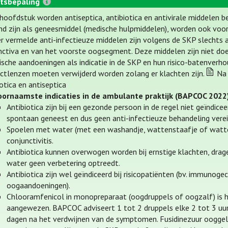
tsbepaling
t hoofdstuk worden antiseptica, antibiotica en antivirale middelen b
nd zijn als geneesmiddel (medische hulpmiddelen), worden ook voorg
er vermelde anti-infectieuze middelen zijn volgens de SKP slechts 
nctiva en van het voorste oogsegment. Deze middelen zijn niet doe
ische aandoeningen als indicatie in de SKP en hun risico-batenverhoud
ctlenzen moeten verwijderd worden zolang er klachten zijn.
Na 
otica en antiseptica
oornaamste indicaties in de ambulante praktijk (BAPCOC 2022
Antibiotica zijn bij een gezonde persoon in de regel niet geïndicee
spontaan geneest en dus geen anti-infectieuze behandeling verei
Spoelen met water (met een washandje, wattenstaafje of wattens
conjunctivitis.
Antibiotica kunnen overwogen worden bij ernstige klachten, dra
water geen verbetering optreedt.
Antibiotica zijn wel geïndiceerd bij risicopatiënten (bv. immun
oogaandoeningen).
Chlooramfenicol in monopreparaat (oogdruppels of oogzalf) is h
aangewezen. BAPCOC adviseert 1 tot 2 druppels elke 2 tot 3 uur 
dagen na het verdwijnen van de symptomen. Fusidinezuur ooggel