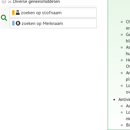
Diverse geneesmiddelen
20.
zoeken op stofnaam
Ch
zoeken op Merknaam
er
G
bl
As
h
He
O
An
p
Lo
ov
Antiv
Ac
Lo
n
Bi