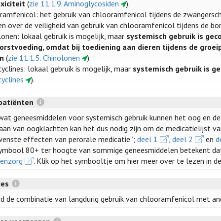
xiciteit
(
zie 11.1.9. Aminoglycosiden
).
ramfenicol: het gebruik van chlooramfenicol tijdens de zwangerschap 
en over de veiligheid van gebruik van chlooramfenicol tijdens de b
lonen: lokaal gebruik is mogelijk, maar
systemisch gebruik is gec
orstvoeding, omdat bij toediening aan dieren tijdens de gro
en
(
zie 11.1.5. Chinolonen
).
yclines: lokaal gebruik is mogelijk, maar
systemisch gebruik is g
cyclines
).
patiënten
wat geneesmiddelen voor systemisch gebruik kunnen het oog en de v
aan van oogklachten kan het dus nodig zijn om de medicatielijst van
enste effecten van perorale medicatie”;
deel 1
,
deel 2
en
d
ymbool 80+ ter hoogte van sommige geneesmiddelen betekent da
enzorg
. Klik op het symbooltje om hier meer over te lezen in d
ies
jd de combinatie van langdurig gebruik van chlooramfenicol met a