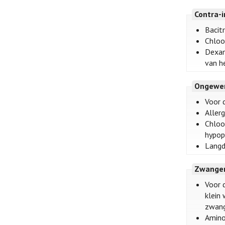
Contra-i
Bacitr
Chloo
Dexam
van h
Ongewen
Voor 
Aller
Chloo
hypop
Langdu
Zwanger
Voor 
klein
zwang
Amino