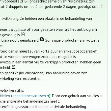
 voorgesteld. Bij onbeschikbaarheid van fusidinezuur, zijn
 tot 2 druppels om de 2 uur gedurende 2 dagen, gevolgd door 1
ontwikkeling. Ze hebben een plaats in de behandeling van
onas aeruginosa
of voor gevallen waar uit het antibiogram
 gevoelig is.
 bijna nooit geïndiceerd.
Sommige producten zijn volgens
es.
teroïden is meestal van korte duur en enkel postoperatief.
nt te worden overwogen zodra dat mogelijk is.
anwezig in een aantal vrij te verkrijgen producten, hebben geen
amheid.
n gebruikt (bv. chinolonen), kan aanleiding geven tot
ikkeling van resistentie.
mplex
keratitis.
iddelen tegen herpesvirussen
). Door een gebrek aan studies is
he antivirale behandeling zin heeft.
eroïden geassocieerd aan de antivirale behandeling.