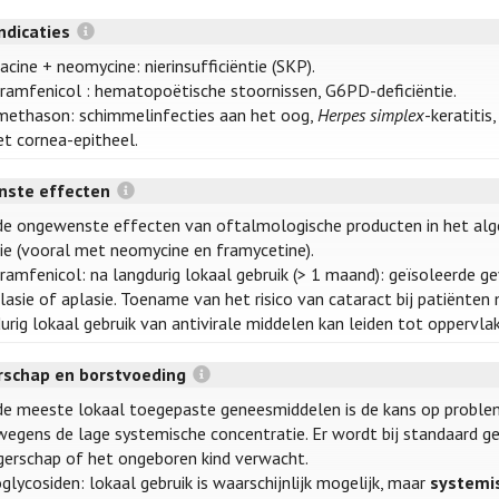
ndicaties
acine + neomycine: nierinsufficiëntie (SKP).
ramfenicol : hematopoëtische stoornissen, G6PD-deficiëntie.
ethason: schimmelinfecties aan het oog,
Herpes simplex
-keratiti
et cornea-epitheel.
ste effecten
de ongewenste effecten van oftalmologische producten in het al
gie (vooral met neomycine en framycetine).
ramfenicol: na langdurig lokaal gebruik (> 1 maand): geïsoleerde 
lasie of aplasie. Toename van het risico van cataract bij patiënten
rig lokaal gebruik van antivirale middelen kan leiden tot oppervlakk
schap en borstvoeding
de meeste lokaal toegepaste geneesmiddelen is de kans op proble
 wegens de lage systemische concentratie. Er wordt bij standaard geb
erschap of het ongeboren kind verwacht.
glycosiden: lokaal gebruik is waarschijnlijk mogelijk, maar
systemis