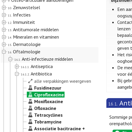
Osteo-articulaire aandoeningen
Bijzonde
9.
Zenuwstelsel
10.
Een aan
Infecties
oogsusp
11.
Immuniteit
Contact
12.
lenzen 
Antitumorale middelen
13.
bepaald
Mineralen en vitaminen
14.
gecontr
Dermatologie
15.
geven t
Oftalmologie
16.
Het ris
Anti-infectieuze middelen
16.1.
ooghoek
Antiseptica
De mees
16.1.1.
Antibiotica
voor éé
16.1.2.
Bij geb
alle verpakkingen weergeven
aangeb
Fusidinezuur
Ciprofloxacine
Moxifloxacine
Ant
16.1.
Ofloxacine
Tetracyclines
Sommige pre
Tobramycine
orenpatholo
Associatie bacitracine +