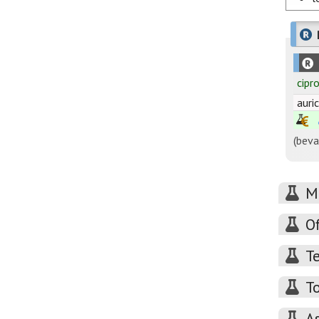
cipr
auri
(beva
M
O
Te
T
A