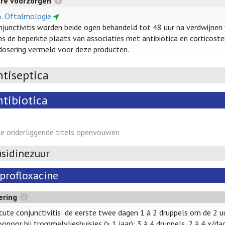
ere voorzorgen
6. Oftalmologie
onjunctivitis worden beide ogen behandeld tot 48 uur na verdwijnen 
s de beperkte plaats van associaties met antibiotica en corticoste
dosering vermeld voor deze producten.
ntiseptica
ntibiotica
le onderliggende titels openvouwen
usidinezuur
iprofloxacine
ering
cute conjunctivitis: de eerste twee dagen 1 à 2 druppels om de 2 u
oopoor bij trommelvliesbuisjes (> 1 jaar): 3 à 4 druppels, 2 à 4 x/d