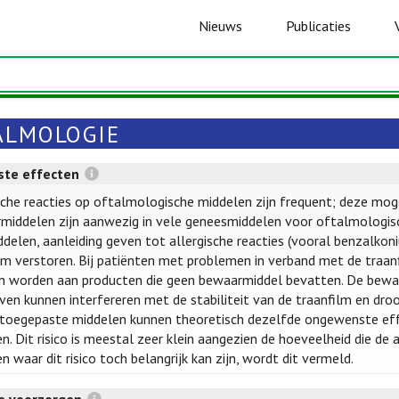
Nieuws
Publicaties
ALMOLOGIE
te effecten
sche reacties op oftalmologische middelen zijn frequent; deze mog
iddelen zijn aanwezig in vele geneesmiddelen voor oftalmologisch
delen, aanleiding geven tot allergische reacties (vooral benzalkoni
lm verstoren. Bij patiënten met problemen in verband met de traanf
 worden aan producten die geen bewaarmiddel bevatten. De bewaar
en kunnen interfereren met de stabiliteit van de traanfilm en dro
toegepaste middelen kunnen theoretisch dezelfde ongewenste effe
n. Dit risico is meestal zeer klein aangezien de hoeveelheid die de a
n waar dit risico toch belangrijk kan zijn, wordt dit vermeld.