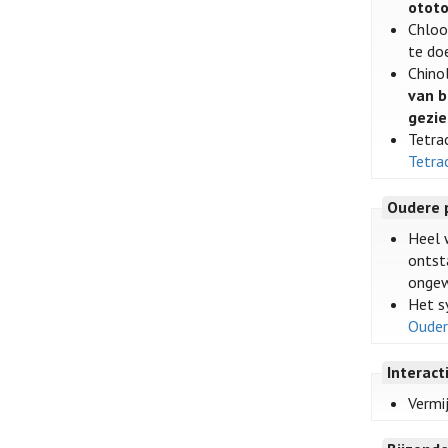
ototo
Chloo
te do
Chino
van b
gezi
Tetrac
Tetra
Oudere 
Heel 
ontst
ongew
Het s
Ouder
Interact
Vermi