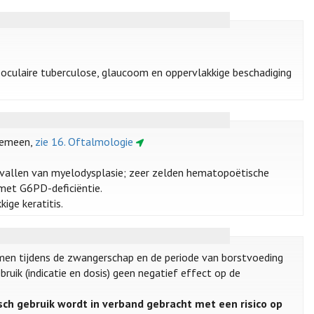
s, oculaire tuberculose, glaucoom en oppervlakkige beschadiging
gemeen,
zie 16. Oftalmologie
gevallen van myelodysplasie; zeer zelden hematopoëtische
 met G6PD-deficiëntie.
ige keratitis.
men tijdens de zwangerschap en de periode van borstvoeding
ruik (indicatie en dosis) geen negatief effect op de
ch gebruik wordt in verband gebracht met een risico op