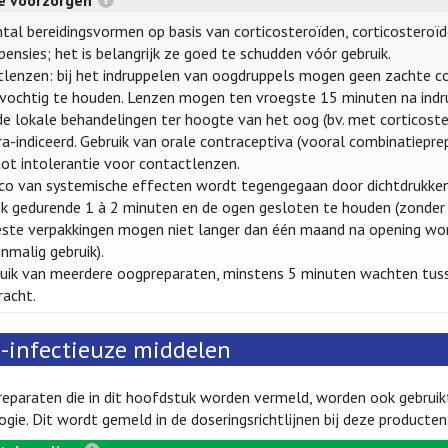
re voorzorgen
tal bereidingsvormen op basis van corticosteroïden, corticosteroïd
ensies; het is belangrijk ze goed te schudden vóór gebruik.
lenzen: bij het indruppelen van oogdruppels mogen geen zachte co
vochtig te houden. Lenzen mogen ten vroegste 15 minuten na indr
e lokale behandelingen ter hoogte van het oog (bv. met corticoster
a-indiceerd. Gebruik van orale contraceptiva (vooral combinatiepr
ot intolerantie voor contactlenzen.
ico van systemische effecten wordt tegengegaan door dichtdrukken
 gedurende 1 à 2 minuten en de ogen gesloten te houden (zonder 
te verpakkingen mogen niet langer dan één maand na opening worde
nmalig gebruik).
ruik van meerdere oogpreparaten, minstens 5 minuten wachten tu
racht.
i-infectieuze middelen
paraten die in dit hoofdstuk worden vermeld, worden ook gebruikt v
gie. Dit wordt gemeld in de doseringsrichtlijnen bij deze producten