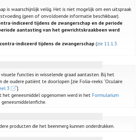
is waarschijnlijk veilig. Het is niet mogelijk om een uitspraak
orstvoeding (geen of onvoldoende informatie beschikbaar).
ontra-indiceerd tijdens de zwangerschap en de periode
eiperiode aantasting van het gewrichtskraakbeen werd
econtra-indiceerd tijdens de zwangerschap
(
zie 11.1.3.
isuele functies in wisselende graad aantasten. Bij het
 de oudere patiënt te doorlopen [zie Folia-reeks “Oculaire
eel 3
].
t het geneesmiddel opgenomen werd in het
Formularium
e geneesmiddelenfiche.
ndere producten die het beenmerg kunnen onderdrukken.