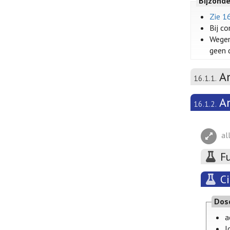
Bijzond
Zie 1
Bij c
Wegen
geen 
A
16.1.1.
A
16.1.2.
al
F
C
Dos
a
l