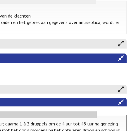
van de klachten.
roïden en het gebrek aan gegevens over antiseptica, wordt er
ur; daarna 1 à 2 druppels om de 4 uur tot 48 uur na genezing
ag (tot het oor ’s morgens bij het ontwaken droog en schoon is)