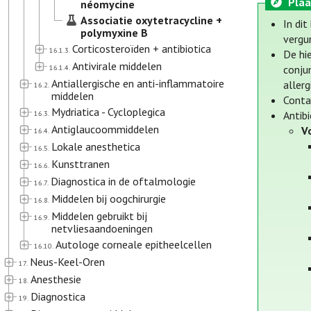
Plaa
néomycine
Associatie oxytetracycline +
In di
polymyxine B
vergu
Corticosteroïden + antibiotica
16.1.3.
De hi
Antivirale middelen
16.1.4.
conju
Antiallergische en anti-inflammatoire
allerg
16.2.
middelen
Conta
Mydriatica - Cycloplegica
16.3.
Antibi
Antiglaucoommiddelen
V
16.4.
Lokale anesthetica
16.5.
Kunsttranen
16.6.
Diagnostica in de oftalmologie
16.7.
Middelen bij oogchirurgie
16.8.
Middelen gebruikt bij
16.9.
netvliesaandoeningen
Autologe corneale epitheelcellen
16.10.
Neus-Keel-Oren
17.
Anesthesie
18.
Diagnostica
19.