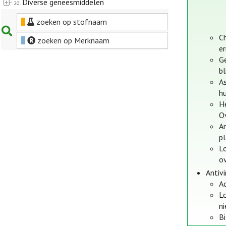
Diverse geneesmiddelen
20.
zoeken op stofnaam
Ch
zoeken op Merknaam
er
G
bl
As
h
He
O
An
p
Lo
ov
Antiv
Ac
Lo
n
Bi