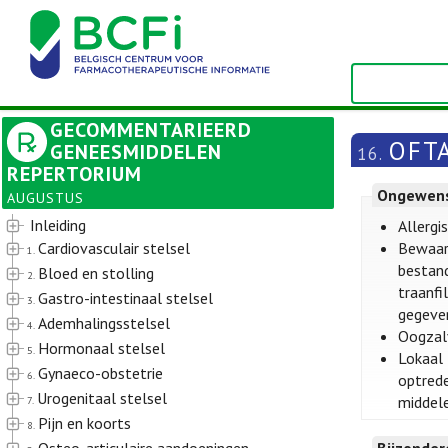
GECOMMENTARIEERD
OFT
GENEESMIDDELEN
16.
REPERTORIUM
Ongewens
AUGUSTUS
Inleiding
Allergi
Cardiovasculair stelsel
Bewaarm
1.
bestand
Bloed en stolling
2.
traanfi
Gastro-intestinaal stelsel
3.
gegeven
Ademhalingsstelsel
4.
Oogzalv
Hormonaal stelsel
5.
Lokaal 
Gynaeco-obstetrie
6.
optrede
Urogenitaal stelsel
middele
7.
Pijn en koorts
8.