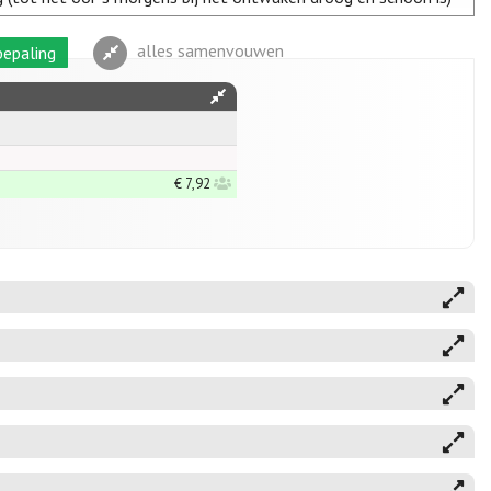
alles samenvouwen
epaling
€ 7,92