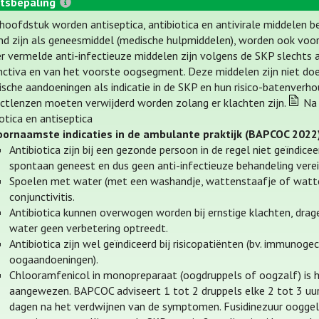
tsbepaling
t hoofdstuk worden antiseptica, antibiotica en antivirale middelen b
nd zijn als geneesmiddel (medische hulpmiddelen), worden ook voorg
er vermelde anti-infectieuze middelen zijn volgens de SKP slechts 
nctiva en van het voorste oogsegment. Deze middelen zijn niet doe
ische aandoeningen als indicatie in de SKP en hun risico-batenverhoud
ctlenzen moeten verwijderd worden zolang er klachten zijn.
Na 
otica en antiseptica
oornaamste indicaties in de ambulante praktijk (BAPCOC 2022
Antibiotica zijn bij een gezonde persoon in de regel niet geïndicee
spontaan geneest en dus geen anti-infectieuze behandeling verei
Spoelen met water (met een washandje, wattenstaafje of wattens
conjunctivitis.
Antibiotica kunnen overwogen worden bij ernstige klachten, dra
water geen verbetering optreedt.
Antibiotica zijn wel geïndiceerd bij risicopatiënten (bv. immun
oogaandoeningen).
Chlooramfenicol in monopreparaat (oogdruppels of oogzalf) is h
aangewezen. BAPCOC adviseert 1 tot 2 druppels elke 2 tot 3 uur 
dagen na het verdwijnen van de symptomen. Fusidinezuur ooggel