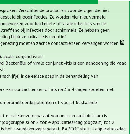
esproken. Verschillende producten voor de ogen die niet
esteld bij ooginfecties. Ze worden hier niet vermeld.
aangewezen voor bacteriële of virale infecties van de
ltreffend bij infecties door schimmels. Ze hebben geen
ing bij deze indicatie is negatief.
genezing moeten zachte contactlenzen vervangen worden.
)
: acute conjunctivitis:
rd. Bacteriële of virale conjunctivitis is een aandoening die vaak
st.
chijfje) is de eerste stap in de behandeling van
gers van contactlenzen of als na 3 à 4 dagen spoelen met
ogecompromitteerde patiënten of vooraf bestaande
et eerstekeuzepreparaat wanneer een antibioticum is
(oogdruppels) of 2 tot 4 applicaties/dag (oogzalf) tot 2
 is het tweedekeuzepreparaat. BAPCOC stelt 4 applicaties/dag