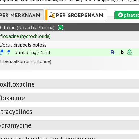
PER MERKNAAM
PER GROEPSNAAM
plaatsb
Ciloxan
(Novartis Pharma)
ofloxacine
(hydrochloride)
c./ocul. druppels oploss.
5 ml
3
mg
/
1
ml
t benzalkonium chloride)
oxifloxacine
floxacine
tracyclines
obramycine
ssociatie bacitracine + néomycine