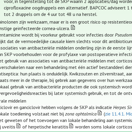
voor, in tegenstelling tot de SKP waarin 2 applicaties/dag worden
ciprofloxacine oogdruppels een alternatief. BAPCOC adviseert 1
tot 2 druppels om de 4 uur tot 48 u na herstel.
inolonen zijn werkzaam, maar er is een groot risico op resistentie
nstige geïnfecteerde cornea-ulcera.
entamicine wordt bij voorkeur gebruikt voor infecties door
Pseudom
ijkt dat de vermoedelijke causale kiem slechts voor dit antibioticum
sociaties van antibacteriële middelen onderling zijn in de eerste lijn
un SKP voorbehouden voor de profylaxe van postoperatieve infecti
t gebruik van associaties van antibacteriële middelen met corticos
verschakelen naar een behandeling met één actief bestanddeel die
tiseptica: hun plaats is onduidelijk. Kwikzouten en zilvernitraat, a
laats meer in de therapie, bij gebrek aan gegevens over hun werkza
kaal gebruik van antibacteriële producten die ook systemisch worde
ergevoeligheidsreacties bij later systemisch gebruik, en tot de ontw
irale middelen
iclovir en ganciclovir hebben volgens de SKP als indicatie
Herpes Si
kale toediening volstaat niet bij
zona ophtalmica
(
zie 11.4.1. M
iet geweten of het toevoegen van lokale behandeling aan systemisc
j uveïtis
of herpetische keratitis
worden soms lokale corticost